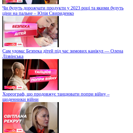
Чи будуть дорожчати продукти у 2023 році та якими будуть
ціни на пальне – Юлія Свириденко
Сам удома: Безпека дітей під час зимових канікул — Олена
Лізвінська
Хореограф, що продовжує танцювати попри війну –
щоденники війни