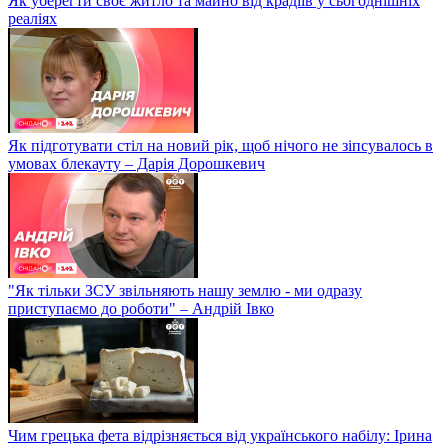
Як уберегти своє житло та майно від крадіїв у сьогоднішніх
реаліях
Як підготувати стіл на новий рік, щоб нічого не зіпсувалось в
умовах блекауту – Дарія Дорошкевич
"Як тільки ЗСУ звільняють нашу землю - ми одразу
приступаємо до роботи" – Андрій Івко
Чим грецька фета відрізняється від українського набілу: Ірина