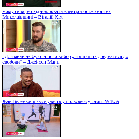
Чому складно відновлювати електропостачання на
Миколаївщині – Віталій Кім
"Для мене не було іншого вибору, я вирішив доєднатися до
свободи" – Джейсон Манн
Жан Беленюк візьме участь у польському саміті W4UA