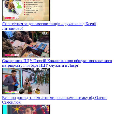
Як зігрітися за допомогою танців – руханка від Ксенії
Литвинової
Священник ПЦУ Георгій Коваленко про обшуки московського
патріархату і чи буде ПЦУ служити в Лаврі
Все про догляд за кімнатними рослинами взимку від Олени
Самойлюк