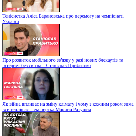
Тенісистка Аліса Барановська про перемогу на чемпіонаті
України
Про розвиток мобільного зв'язку у разі нових блекаутів та
інтернет без світла – Станіслав Прибитько
Як війна впливає на зміну клімату і чому з кожним роком зима
все теплішає – експертка Марина Ратушна