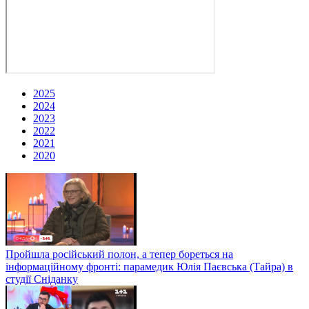
2025
2024
2023
2022
2021
2020
Пройшла російський полон, а тепер бореться на
інформаційному фронті: парамедик Юлія Паєвська (Тайра) в
студії Сніданку