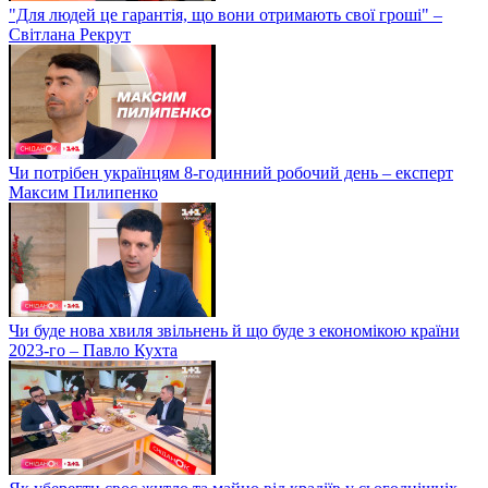
"Для людей це гарантія, що вони отримають свої гроші" –
Світлана Рекрут
Чи потрібен українцям 8-годинний робочий день – експерт
Максим Пилипенко
Чи буде нова хвиля звільнень й що буде з економікою країни
2023-го – Павло Кухта