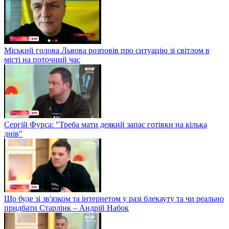
Міський голова Львова розповів про ситуацію зі світлом в
місті на поточний час
Сергій Фурса: "Треба мати деякий запас готівки на кілька
днів"
Що буде зі зв'язком та інтернетом у разі блекауту та чи реально
придбати Старлінк – Андрій Набок