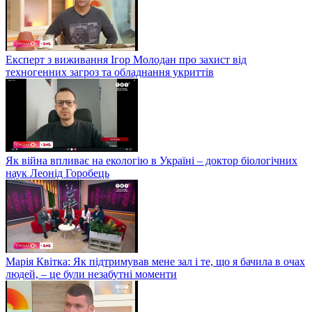
Експерт з виживання Ігор Молодан про захист від
техногенних загроз та обладнання укриттів
Як війна впливає на екологію в Україні – доктор біологічних
наук Леонід Горобець
Марія Квітка: Як підтримував мене зал і те, що я бачила в очах
людей, – це були незабутні моменти