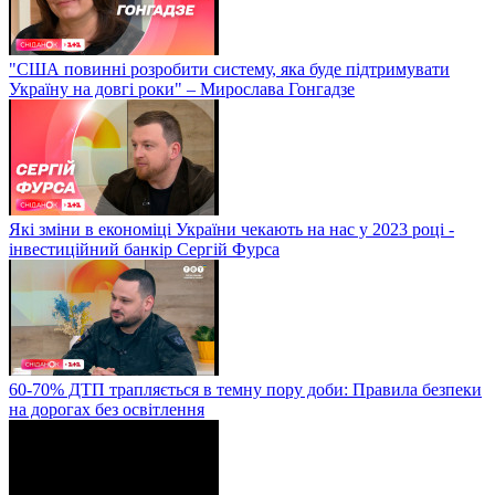
"США повинні розробити систему, яка буде підтримувати
Україну на довгі роки" – Мирослава Гонгадзе
Які зміни в економіці України чекають на нас у 2023 році -
інвестиційний банкір Сергій Фурса
60-70% ДТП трапляється в темну пору доби: Правила безпеки
на дорогах без освітлення