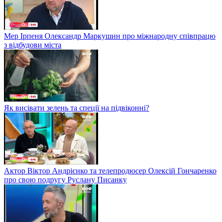
Мер Ірпеня Олександр Маркушин про міжнародну співпрацю
з відбудови міста
Як висівати зелень та спеції на підвіконні?
Актор Віктор Андрієнко та телепродюсер Олексій Гончаренко
про свою подругу Руслану Писанку