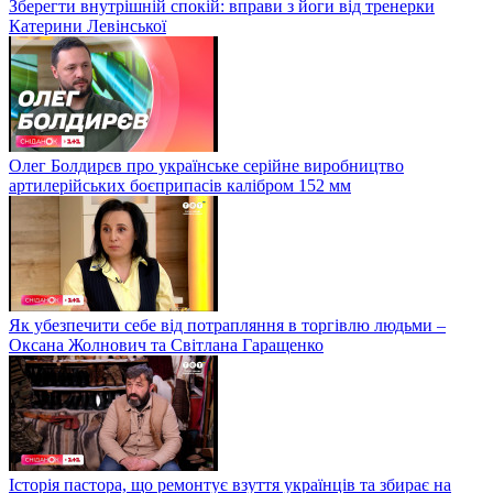
Зберегти внутрішній спокій: вправи з йоги від тренерки
Катерини Левінської
Олег Болдирєв про українське серійне виробництво
артилерійських боєприпасів калібром 152 мм
Як убезпечити себе від потрапляння в торгівлю людьми –
Оксана Жолнович та Світлана Гаращенко
Історія пастора, що ремонтує взуття українців та збирає на