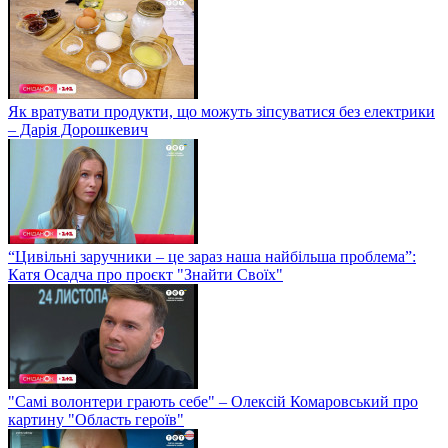
Як вратувати продукти, що можуть зіпсуватися без електрики
– Дарія Дорошкевич
“Цивільні заручники – це зараз наша найбільша проблема”:
Катя Осадча про проєкт "Знайти Своїх"
"Самі волонтери грають себе" – Олексій Комаровський про
картину "Область героїв"