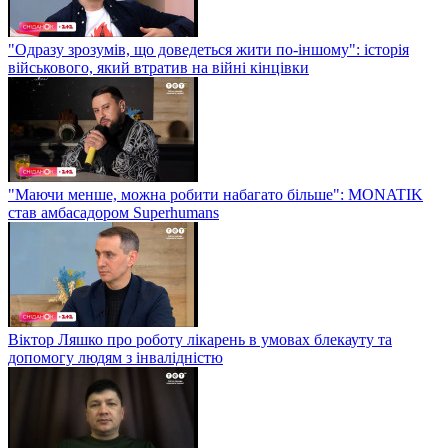
"Одразу зрозумів, що доведеться жити по-іншому": історія
військового, який втратив на війні кінцівки
"Маючи менше, можна робити набагато більше": MONATIK
став амбасадором Superhumans
Віктор Ляшко про роботу лікарень в умовах блекауту та
допомогу людям з інвалідністю