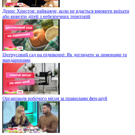
Денис Христов: найважче, коли не вдається вмовити виїхати
або вивезти дітей з небезпечних територій
Цитрусовий сад на підвіконні: Як доглядати за лимонами та
мандаринами
Організація робочого місця за правилами фен-шуй