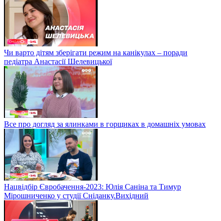
Чи варто дітям зберігати режим на канікулах – поради
педіатра Анастасії Шелевицької
Все про догляд за ялинками в горщиках в домашніх умовах
Нацвідбір Євробачення-2023: Юлія Саніна та Тимур
Мірошниченко у студії Сніданку.Вихідний