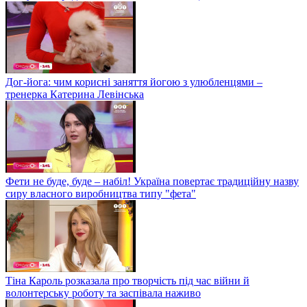
Дог-йога: чим корисні заняття йогою з улюбленцями –
тренерка Катерина Левінська
Фети не буде, буде – набіл! Україна повертає традиційну назву
сиру власного виробництва типу "фета"
Тіна Кароль розказала про творчість під час війни й
волонтерську роботу та заспівала наживо