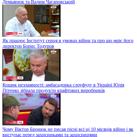
Демьянюк та Вадим Чагаровський
Як працює Інститут серця в умовах війни та про що мріє його
директор Борис Тодуров
Кошик незламності: амбасадорка слоуфуду в Україні Юлія
Пітенко зібрала продукти крафтових виробників
Чому Віктор Бронюк не писав пісні всі ці 10 місяців війни і як
виступає перед захисниками та захисницями