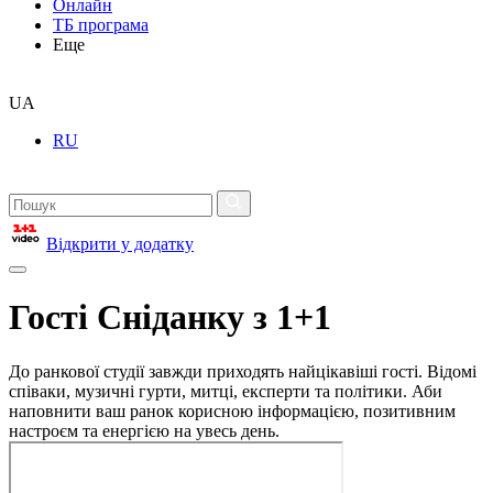
Онлайн
ТБ програма
Еще
UA
RU
Відкрити у додатку
Гості Сніданку з 1+1
До ранкової студії завжди приходять найцікавіші гості. Відомі
співаки, музичні гурти, митці, експерти та політики. Аби
наповнити ваш ранок корисною інформацією, позитивним
настроєм та енергією на увесь день.