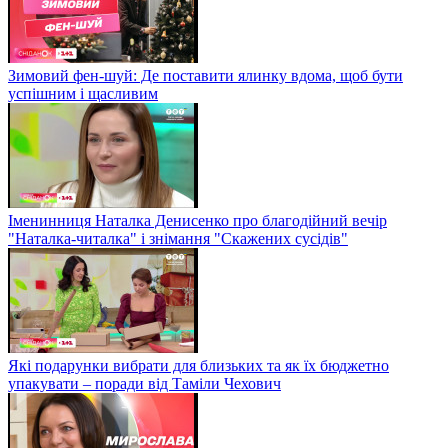
Зимовий фен-шуй: Де поставити ялинку вдома, щоб бути
успішним і щасливим
Іменинниця Наталка Денисенко про благодійний вечір
"Наталка-читалка" і знімання "Скажених сусідів"
Які подарунки вибрати для близьких та як їх бюджетно
упакувати – поради від Таміли Чехович