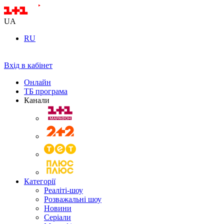
UA
RU
Вхід в кабінет
Онлайн
ТБ програма
Канали
Категорії
Реаліті-шоу
Розважальні шоу
Новини
Серіали