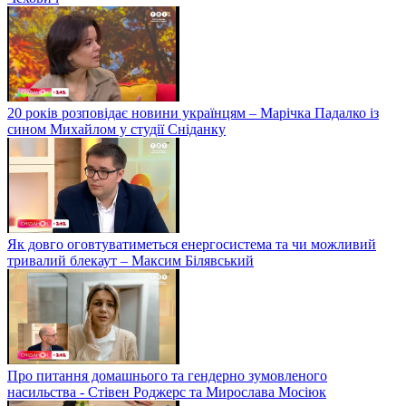
20 років розповідає новини українцям – Марічка Падалко із
сином Михайлом у студії Сніданку
Як довго оговтуватиметься енергосистема та чи можливий
тривалий блекаут – Максим Білявський
Про питання домашнього та гендерно зумовленого
насильства - Стівен Роджерс та Мирослава Мосіюк