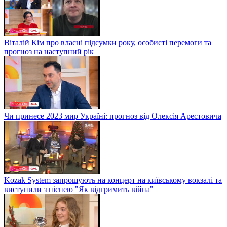
Віталій Кім про власні підсумки року, особисті перемоги та
прогноз на наступний рік
Чи принесе 2023 мир Україні: прогноз від Олексія Арестовича
Kozak System запрошують на концерт на київському вокзалі та
виступили з піснею "Як відгримить війна"