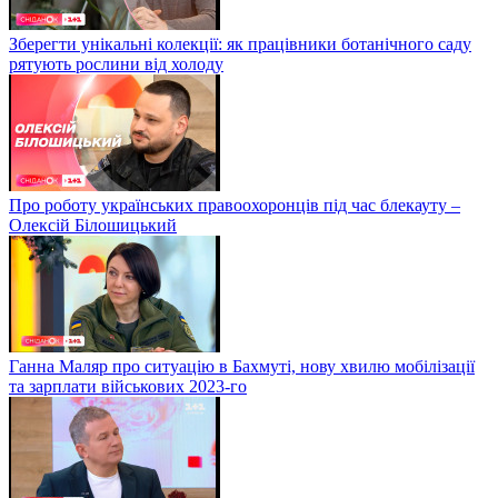
Зберегти унікальні колекції: як працівники ботанічного саду
рятують рослини від холоду
Про роботу українських правоохоронців під час блекауту –
Олексій Білошицький
Ганна Маляр про ситуацію в Бахмуті, нову хвилю мобілізації
та зарплати військових 2023-го