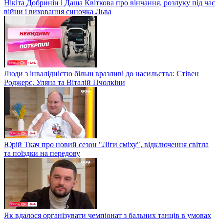
Нікіта Добринін і Даша Квіткова про вінчання, розлуку під час
війни і виховання синочка Льва
Люди з інвалідністю більш вразливі до насильства: Стівен
Роджерс, Уляна та Віталій Пчолкіни
Юрій Ткач про новий сезон "Ліги сміху", відключення світла
та поїздки на передову
Як вдалося організувати чемпіонат з бальних танців в умовах