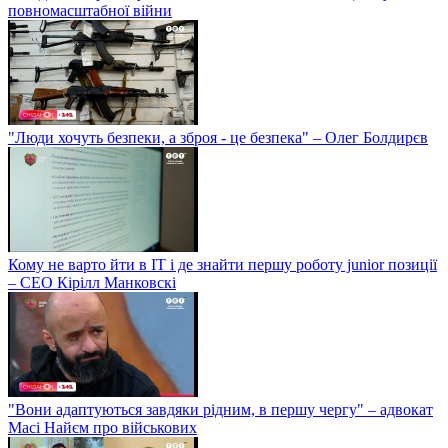
повномасштабної війни
"Люди хочуть безпеки, а зброя - це безпека" – Олег Болдирєв
Кому не варто йти в IT і де знайти першу роботу junior позиції
– СЕО Кірілл Манковскі
"Вони адаптуються завдяки рідним, в першу чергу" – адвокат
Масі Найєм про військових