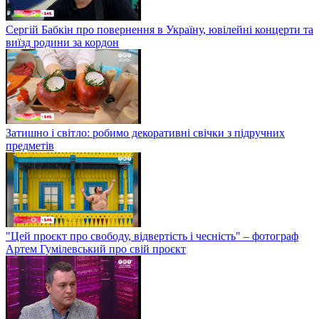
Сергій Бабкін про повернення в Україну, ювілейні концерти та
виїзд родини за кордон
Затишно і світло: робимо декоративні свічки з підручних
предметів
"Цей проєкт про свободу, відвертість і чесність" – фотограф
Артем Гумілевський про свій проєкт