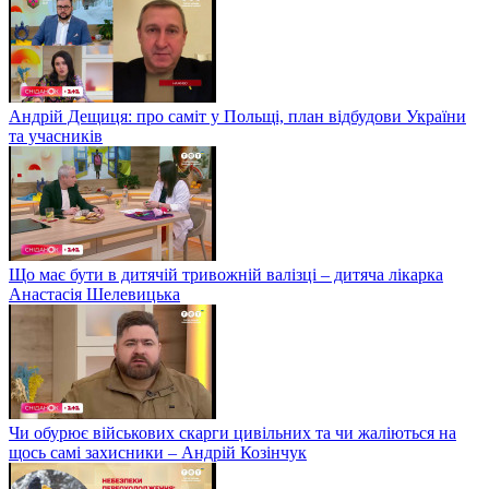
Андрій Дещиця: про саміт у Польщі, план відбудови України
та учасників
Що має бути в дитячій тривожній валізці – дитяча лікарка
Анастасія Шелевицька
Чи обурює військових скарги цивільних та чи жаліються на
щось самі захисники – Андрій Козінчук