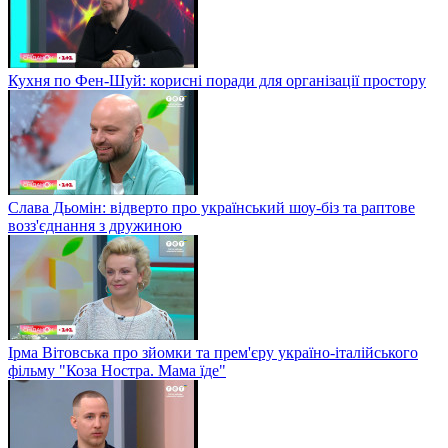
Кухня по Фен-Шуй: корисні поради для організації простору
Слава Дьомін: відверто про український шоу-біз та раптове
возз'єднання з дружиною
Ірма Вітовська про зйомки та прем'єру україно-італійського
фільму "Коза Ностра. Мама їде"