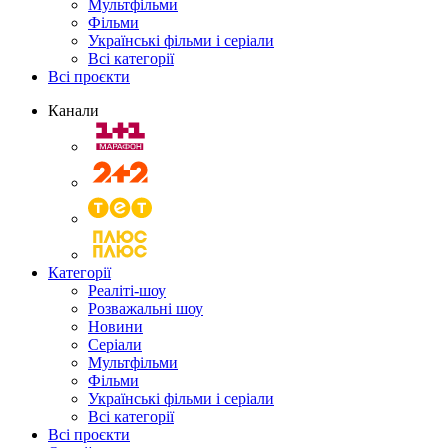
Мультфільми
Фільми
Українські фільми і серіали
Всі категорії
Всі проєкти
Канали
Категорії
Реаліті-шоу
Розважальні шоу
Новини
Серіали
Мультфільми
Фільми
Українські фільми і серіали
Всі категорії
Всі проєкти