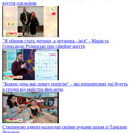
взуття для воїнів
"Я обирав стать дитини, а дружина - ім'я" - Марія та
Олександр Рудинські про сімейне життя
"Кожен день має певну енергію" – які неприятливі дні будуть
в грудні від майстра фен-шую
Створюємо адвент-календар своїми руками разом із Тамілою
Чехович