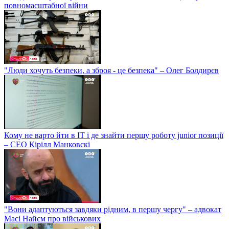
повномасштабної війни
"Люди хочуть безпеки, а зброя - це безпека" – Олег Болдирєв
Кому не варто йти в IT і де знайти першу роботу junior позиції
– СЕО Кірілл Манковскі
"Вони адаптуються завдяки рідним, в першу чергу" – адвокат
Масі Найєм про військових