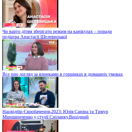
Чи варто дітям зберігати режим на канікулах – поради
педіатра Анастасії Шелевицької
Все про догляд за ялинками в горщиках в домашніх умовах
Нацвідбір Євробачення-2023: Юлія Саніна та Тимур
Мірошниченко у студії Сніданку.Вихідний