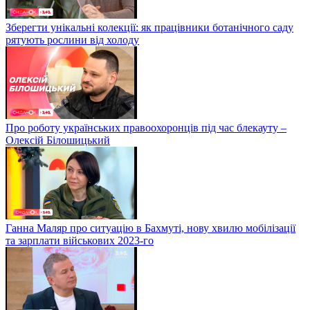
Зберегти унікальні колекції: як працівники ботанічного саду
рятують рослини від холоду
Про роботу українських правоохоронців під час блекауту –
Олексій Білошицький
Ганна Маляр про ситуацію в Бахмуті, нову хвилю мобілізації
та зарплати військових 2023-го