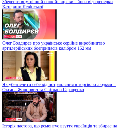
Зберегти внутрішній спокій: вправи з йоги від тренерки
Катерини Левінської
Олег Болдирєв про українське серійне виробництво
артилерійських боєприпасів калібром 152 мм
Як убезпечити себе від потрапляння в торгівлю людьми –
Оксана Жолнович та Світлана Гаращенко
Історія пастора, що ремонтує взуття українців та збирає на