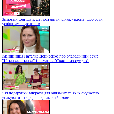
Зимовий фен-шуй: Де поставити ялинку вдома, щоб бути
успішним і щасливим
Іменинниця Наталка Денисенко про благодійний вечір
"Наталка-читалка" і знімання "Скажених сусідів"
Які подарунки вибрати для близьких та як їх бюджетно
упакувати – поради від Таміли Чехович