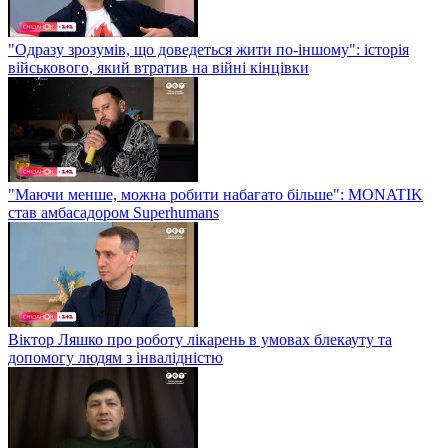
"Одразу зрозумів, що доведеться жити по-іншому": історія
військового, який втратив на війні кінцівки
"Маючи менше, можна робити набагато більше": MONATIK
став амбасадором Superhumans
Віктор Ляшко про роботу лікарень в умовах блекауту та
допомогу людям з інвалідністю