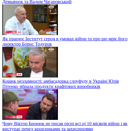
Демьянюк та Вадим Чагаровський
Як працює Інститут серця в умовах війни та про що мріє його
директор Борис Тодуров
Кошик незламності: амбасадорка слоуфуду в Україні Юлія
Пітенко зібрала продукти крафтових виробників
Чому Віктор Бронюк не писав пісні всі ці 10 місяців війни і як
виступає перед захисниками та захисницями