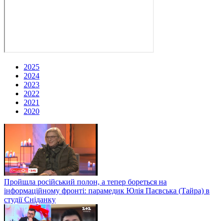
2025
2024
2023
2022
2021
2020
Пройшла російський полон, а тепер бореться на
інформаційному фронті: парамедик Юлія Паєвська (Тайра) в
студії Сніданку