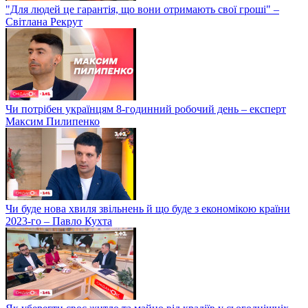
"Для людей це гарантія, що вони отримають свої гроші" –
Світлана Рекрут
Чи потрібен українцям 8-годинний робочий день – експерт
Максим Пилипенко
Чи буде нова хвиля звільнень й що буде з економікою країни
2023-го – Павло Кухта