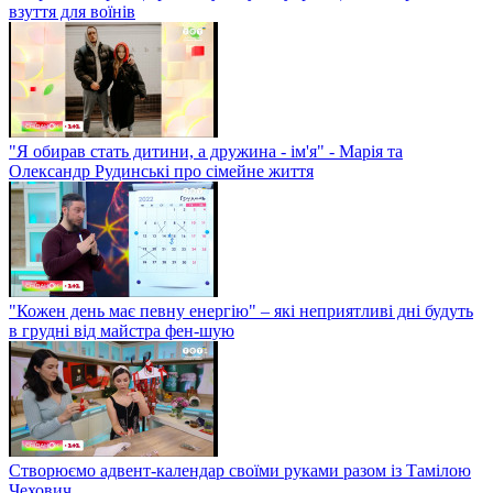
взуття для воїнів
"Я обирав стать дитини, а дружина - ім'я" - Марія та
Олександр Рудинські про сімейне життя
"Кожен день має певну енергію" – які неприятливі дні будуть
в грудні від майстра фен-шую
Створюємо адвент-календар своїми руками разом із Тамілою
Чехович