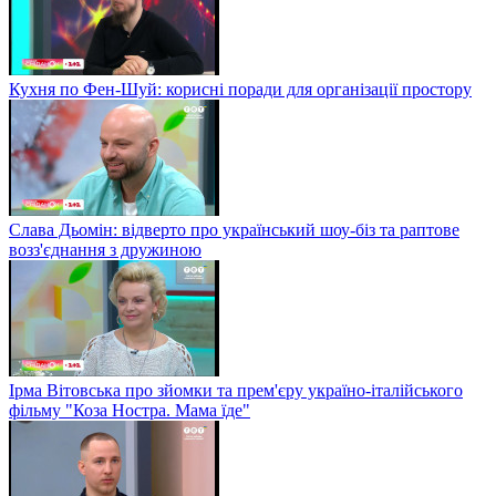
Кухня по Фен-Шуй: корисні поради для організації простору
Слава Дьомін: відверто про український шоу-біз та раптове
возз'єднання з дружиною
Ірма Вітовська про зйомки та прем'єру україно-італійського
фільму "Коза Ностра. Мама їде"