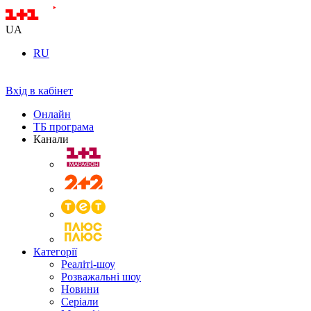
UA
RU
Вхід в кабінет
Онлайн
ТБ програма
Канали
Категорії
Реаліті-шоу
Розважальні шоу
Новини
Серіали