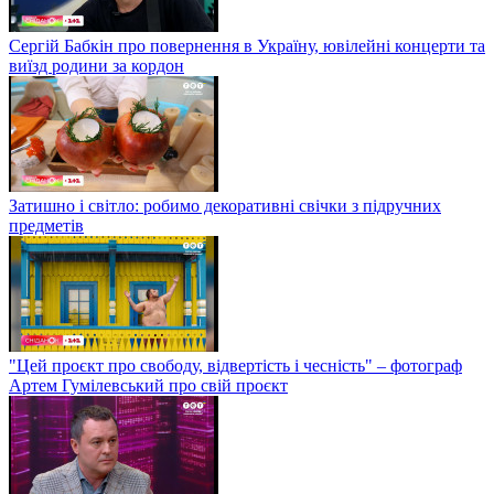
Сергій Бабкін про повернення в Україну, ювілейні концерти та
виїзд родини за кордон
Затишно і світло: робимо декоративні свічки з підручних
предметів
"Цей проєкт про свободу, відвертість і чесність" – фотограф
Артем Гумілевський про свій проєкт