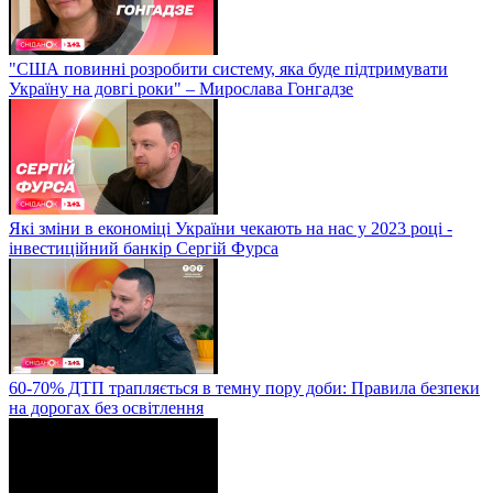
"США повинні розробити систему, яка буде підтримувати
Україну на довгі роки" – Мирослава Гонгадзе
Які зміни в економіці України чекають на нас у 2023 році -
інвестиційний банкір Сергій Фурса
60-70% ДТП трапляється в темну пору доби: Правила безпеки
на дорогах без освітлення