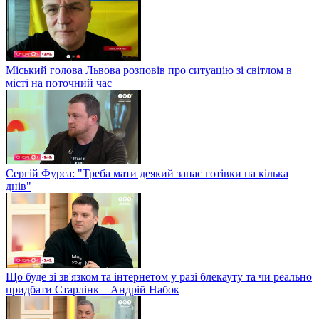
Міський голова Львова розповів про ситуацію зі світлом в
місті на поточний час
Сергій Фурса: "Треба мати деякий запас готівки на кілька
днів"
Що буде зі зв'язком та інтернетом у разі блекауту та чи реально
придбати Старлінк – Андрій Набок