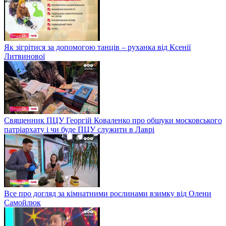
Як зігрітися за допомогою танців – руханка від Ксенії
Литвинової
Священник ПЦУ Георгій Коваленко про обшуки московського
патріархату і чи буде ПЦУ служити в Лаврі
Все про догляд за кімнатними рослинами взимку від Олени
Самойлюк