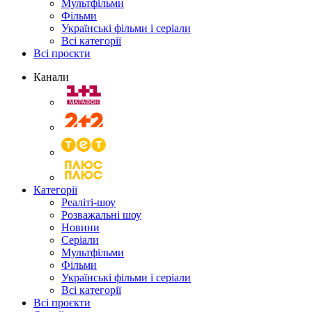
Мультфільми
Фільми
Українські фільми і серіали
Всі категорії
Всі проєкти
Канали
Категорії
Реаліті-шоу
Розважальні шоу
Новини
Серіали
Мультфільми
Фільми
Українські фільми і серіали
Всі категорії
Всі проєкти