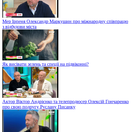
Мер Ірпеня Олександр Маркушин про міжнародну співпрацю
з відбудови міста
Як висівати зелень та спеції на підвіконні?
Актор Віктор Андрієнко та телепродюсер Олексій Гончаренко
про свою подругу Руслану Писанку