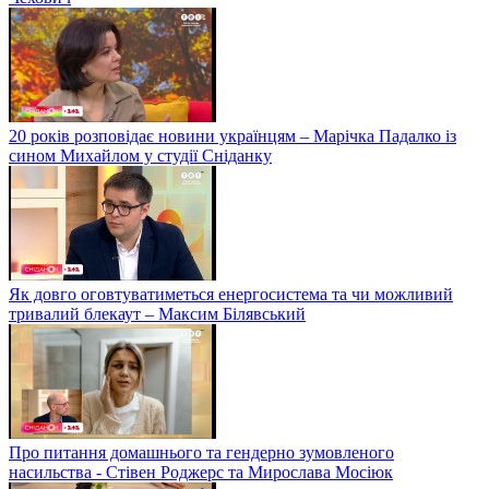
20 років розповідає новини українцям – Марічка Падалко із
сином Михайлом у студії Сніданку
Як довго оговтуватиметься енергосистема та чи можливий
тривалий блекаут – Максим Білявський
Про питання домашнього та гендерно зумовленого
насильства - Стівен Роджерс та Мирослава Мосіюк