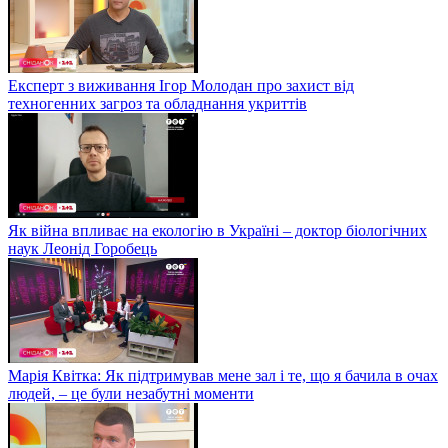
Експерт з виживання Ігор Молодан про захист від
техногенних загроз та обладнання укриттів
Як війна впливає на екологію в Україні – доктор біологічних
наук Леонід Горобець
Марія Квітка: Як підтримував мене зал і те, що я бачила в очах
людей, – це були незабутні моменти