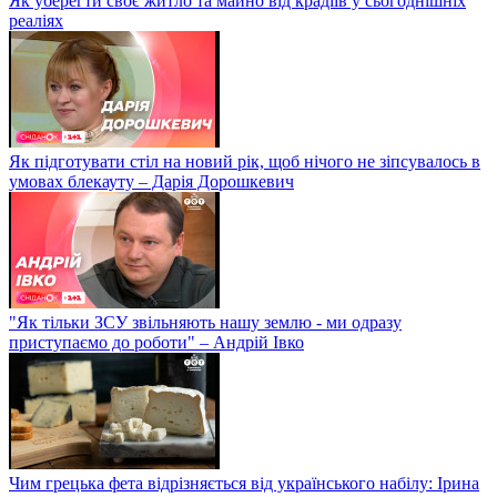
Як уберегти своє житло та майно від крадіїв у сьогоднішніх
реаліях
Як підготувати стіл на новий рік, щоб нічого не зіпсувалось в
умовах блекауту – Дарія Дорошкевич
"Як тільки ЗСУ звільняють нашу землю - ми одразу
приступаємо до роботи" – Андрій Івко
Чим грецька фета відрізняється від українського набілу: Ірина