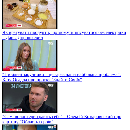
Як вратувати продукти, що можуть зіпсуватися без електрики
– Дарія Дорошкевич
“Цивільні заручники – це зараз наша найбільша проблема”:
Катя Осадча про проєкт "Знайти Своїх"
"Самі волонтери грають себе" – Олексій Комаровський про
картину "Область героїв"