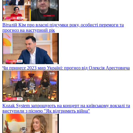
Віталій Кім про власні підсумки року, особисті перемоги та
прогноз на наступний рік
Чи принесе 2023 мир Україні: прогноз від Олексія Арестовича
Kozak System запрошують на концерт на київському вокзалі та
виступили з піснею "Як відгримить війна"