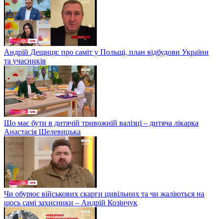
Андрій Дещиця: про саміт у Польщі, план відбудови України
та учасників
Що має бути в дитячій тривожній валізці – дитяча лікарка
Анастасія Шелевицька
Чи обурює військових скарги цивільних та чи жаліються на
щось самі захисники – Андрій Козінчук