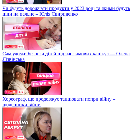
Чи будуть дорожчати продукти у 2023 році та якими будуть
ціни на пальне – Юлія Свириденко
Сам удома: Безпека дітей під час зимових канікул — Олена
Лізвінська
Хореограф, що продовжує танцювати попри війну –
щоденники війни