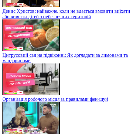
Денис Христов: найважче, коли не вдається вмовити виїхати
або вивезти дітей з небезпечних територій
Цитрусовий сад на підвіконні: Як доглядати за лимонами та
мандаринами
Організація робочого місця за правилами фен-шуй