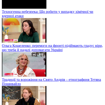
Техногенна небезпека: Що робити у випадку хімічної чи
ядерної атаки
Ольга Кошеленко: перемоги на фронті підіймають градус віри,
що треба й надалі допомагати Україні
Традиції та ворожіння на Свято Андрія – етнографиня Тетяна
Пошивайло