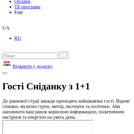
Онлайн
ТБ програма
Еще
UA
RU
Відкрити у додатку
Гості Сніданку з 1+1
До ранкової студії завжди приходять найцікавіші гості. Відомі
співаки, музичні гурти, митці, експерти та політики. Аби
наповнити ваш ранок корисною інформацією, позитивним
настроєм та енергією на увесь день.