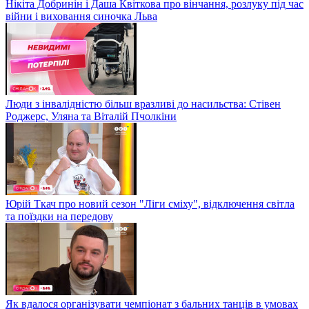
Нікіта Добринін і Даша Квіткова про вінчання, розлуку під час
війни і виховання синочка Льва
Люди з інвалідністю більш вразливі до насильства: Стівен
Роджерс, Уляна та Віталій Пчолкіни
Юрій Ткач про новий сезон "Ліги сміху", відключення світла
та поїздки на передову
Як вдалося організувати чемпіонат з бальних танців в умовах