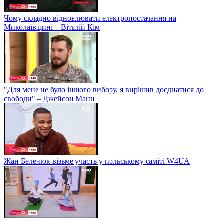
Чому складно відновлювати електропостачання на
Миколаївщині – Віталій Кім
"Для мене не було іншого вибору, я вирішив доєднатися до
свободи" – Джейсон Манн
Жан Беленюк візьме участь у польському саміті W4UA