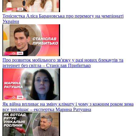
Тенісистка Аліса Барановська про перемогу на чемпіонаті
України
Про розвиток мобільного зв'язку у разі нових блекаутів та
інтернет без світла – Станіслав Прибитько
Як війна впливає на зміну клімату і чому з кожним роком зима
все теплішає – експертка Марина Ратушна