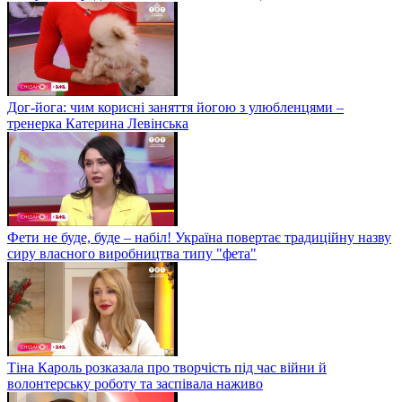
Дог-йога: чим корисні заняття йогою з улюбленцями –
тренерка Катерина Левінська
Фети не буде, буде – набіл! Україна повертає традиційну назву
сиру власного виробництва типу "фета"
Тіна Кароль розказала про творчість під час війни й
волонтерську роботу та заспівала наживо