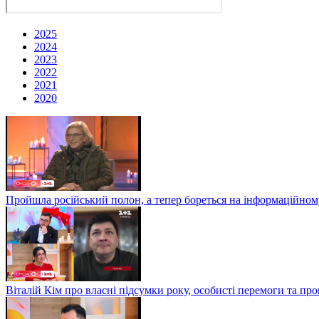
2025
2024
2023
2022
2021
2020
Пройшла російський полон, а тепер бореться на інформаційному
Віталій Кім про власні підсумки року, особисті перемоги та пр