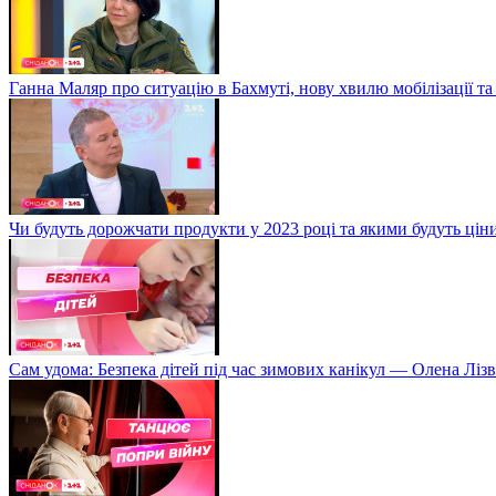
Ганна Маляр про ситуацію в Бахмуті, нову хвилю мобілізації та
Чи будуть дорожчати продукти у 2023 році та якими будуть ці
Сам удома: Безпека дітей під час зимових канікул — Олена Лізв