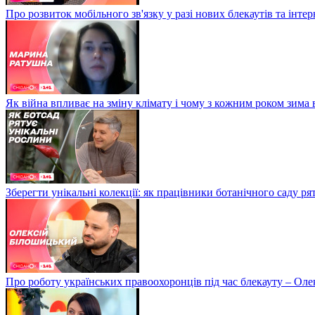
Про розвиток мобільного зв'язку у разі нових блекаутів та інте
Як війна впливає на зміну клімату і чому з кожним роком зима
Зберегти унікальні колекції: як працівники ботанічного саду р
Про роботу українських правоохоронців під час блекауту – Ол