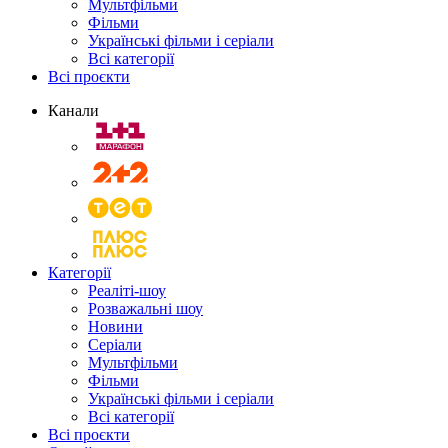
Мультфільми
Фільми
Українські фільми і серіали
Всі категорії
Всі проєкти
Канали
Категорії
Реаліті-шоу
Розважальні шоу
Новини
Серіали
Мультфільми
Фільми
Українські фільми і серіали
Всі категорії
Всі проєкти