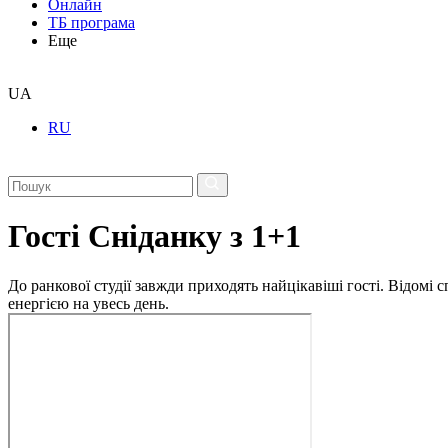
Онлайн
ТБ програма
Еще
UA
RU
Гості Сніданку з 1+1
До ранкової студії завжди приходять найцікавіші гості. Відомі
енергією на увесь день.