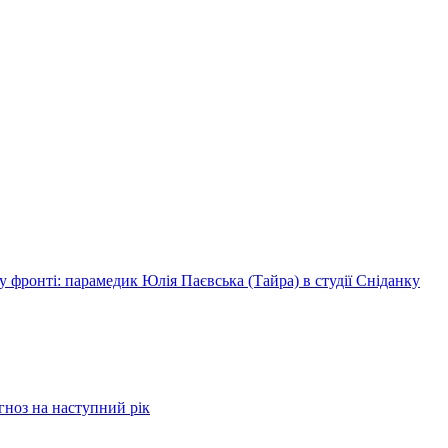
 фронті: парамедик Юлія Паєвська (Тайра) в студії Сніданку
огноз на наступний рік