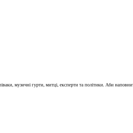
 співаки, музичні гурти, митці, експерти та політики. Аби напо