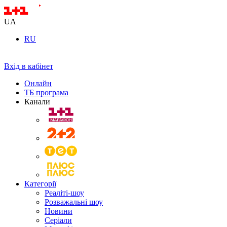
UA
RU
Вхід в кабінет
Онлайн
ТБ програма
Канали
Категорії
Реаліті-шоу
Розважальні шоу
Новини
Серіали