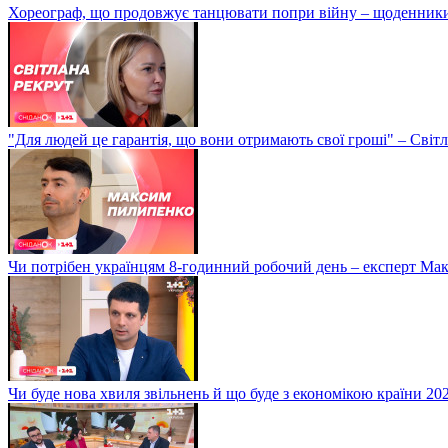
Хореограф, що продовжує танцювати попри війну – щоденник
"Для людей це гарантія, що вони отримають свої гроші" – Світ
Чи потрібен українцям 8-годинний робочий день – експерт М
Чи буде нова хвиля звільнень й що буде з економікою країни 20