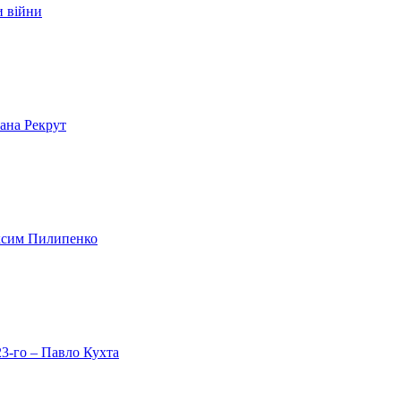
и війни
лана Рекрут
аксим Пилипенко
23-го – Павло Кухта