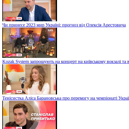
Чи принесе 2023 мир Україні: прогноз від Олексія Арестовича
Kozak System запрошують на концерт на київському вокзалі та 
Тенісистка Аліса Барановська про перемогу на чемпіонаті Укра