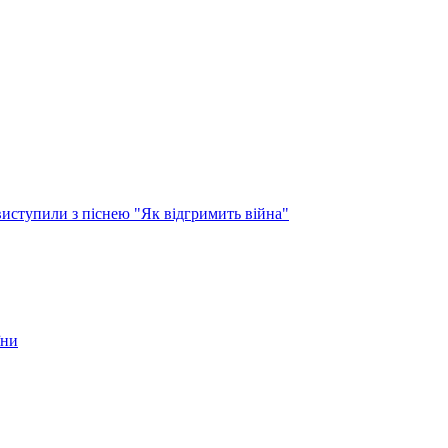
виступили з піснею "Як відгримить війна"
їни