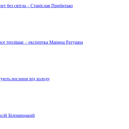
рнет без світла – Станіслав Прибитько
 все теплішає – експертка Марина Ратушна
ятують рослини від холоду
ексій Білошицький