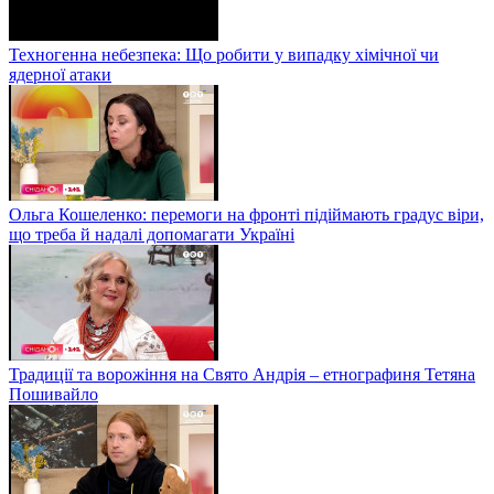
Техногенна небезпека: Що робити у випадку хімічної чи
ядерної атаки
Ольга Кошеленко: перемоги на фронті підіймають градус віри,
що треба й надалі допомагати Україні
Традиції та ворожіння на Свято Андрія – етнографиня Тетяна
Пошивайло