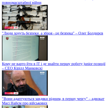
повномасштабної війни
"Люди хочуть безпеки, а зброя - це безпека" – Олег Болдирєв
Кому не варто йти в IT і де знайти першу роботу junior позиції
– СЕО Кірілл Манковскі
"Вони адаптуються завдяки рідним, в першу чергу" – адвокат
Масі Найєм про військових