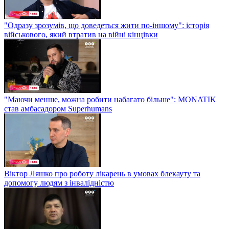
"Одразу зрозумів, що доведеться жити по-іншому": історія
військового, який втратив на війні кінцівки
"Маючи менше, можна робити набагато більше": MONATIK
став амбасадором Superhumans
Віктор Ляшко про роботу лікарень в умовах блекауту та
допомогу людям з інвалідністю