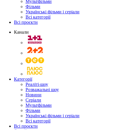
Мультфільми
Фільми
Українські фільми і серіали
Всі категорії
Всі проєкти
Канали
Категорії
Реаліті-шоу
Розважальні шоу
Новини
Серіали
Мультфільми
Фільми
Українські фільми і серіали
Всі категорії
Всі проєкти