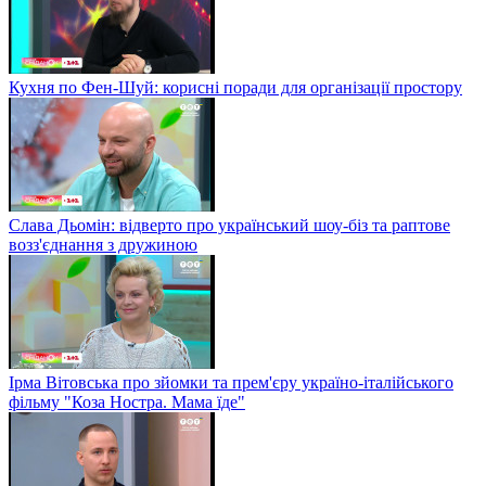
Кухня по Фен-Шуй: корисні поради для організації простору
Слава Дьомін: відверто про український шоу-біз та раптове
возз'єднання з дружиною
Ірма Вітовська про зйомки та прем'єру україно-італійського
фільму "Коза Ностра. Мама їде"