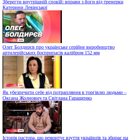
Зберегти внутрішній спокій: вправи з йоги від тренерки
Катерини Левінської
Олег Болдирєв про українське серійне виробництво
артилерійських боєприпасів калібром 152 мм
Як убезпечити себе від потрапляння в торгівлю людьми –
Оксана Жолнович та Світлана Гаращенко
Історія пастора, що ремонтує взуття українців та збирає на