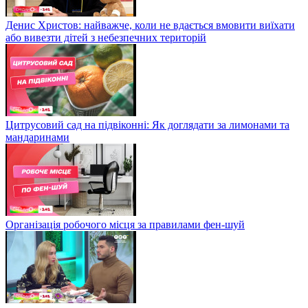
Денис Христов: найважче, коли не вдається вмовити виїхати
або вивезти дітей з небезпечних територій
Цитрусовий сад на підвіконні: Як доглядати за лимонами та
мандаринами
Організація робочого місця за правилами фен-шуй