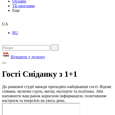
Онлайн
ТБ програма
Еще
UA
RU
Відкрити у додатку
Гості Сніданку з 1+1
До ранкової студії завжди приходять найцікавіші гості. Відомі
співаки, музичні гурти, митці, експерти та політики. Аби
наповнити ваш ранок корисною інформацією, позитивним
настроєм та енергією на увесь день.