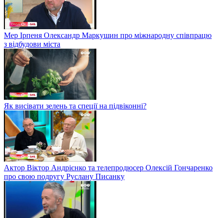
Мер Ірпеня Олександр Маркушин про міжнародну співпрацю
з відбудови міста
Як висівати зелень та спеції на підвіконні?
Актор Віктор Андрієнко та телепродюсер Олексій Гончаренко
про свою подругу Руслану Писанку