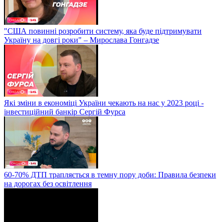
"США повинні розробити систему, яка буде підтримувати
Україну на довгі роки" – Мирослава Гонгадзе
Які зміни в економіці України чекають на нас у 2023 році -
інвестиційний банкір Сергій Фурса
60-70% ДТП трапляється в темну пору доби: Правила безпеки
на дорогах без освітлення