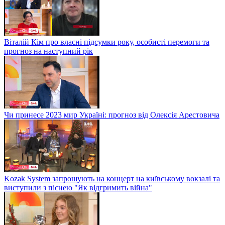
Віталій Кім про власні підсумки року, особисті перемоги та
прогноз на наступний рік
Чи принесе 2023 мир Україні: прогноз від Олексія Арестовича
Kozak System запрошують на концерт на київському вокзалі та
виступили з піснею "Як відгримить війна"