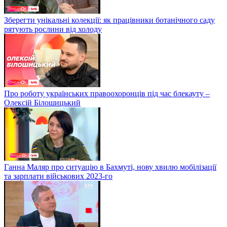
Зберегти унікальні колекції: як працівники ботанічного саду
рятують рослини від холоду
Про роботу українських правоохоронців під час блекауту –
Олексій Білошицький
Ганна Маляр про ситуацію в Бахмуті, нову хвилю мобілізації
та зарплати військових 2023-го