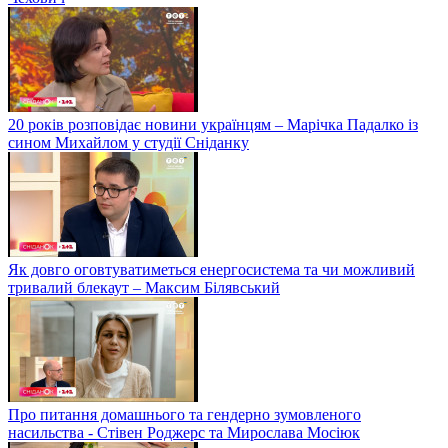
20 років розповідає новини українцям – Марічка Падалко із
сином Михайлом у студії Сніданку
Як довго оговтуватиметься енергосистема та чи можливий
тривалий блекаут – Максим Білявський
Про питання домашнього та гендерно зумовленого
насильства - Стівен Роджерс та Мирослава Мосіюк