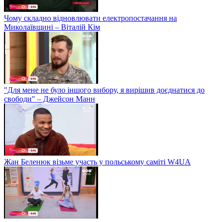
Чому складно відновлювати електропостачання на
Миколаївщині – Віталій Кім
"Для мене не було іншого вибору, я вирішив доєднатися до
свободи" – Джейсон Манн
Жан Беленюк візьме участь у польському саміті W4UA