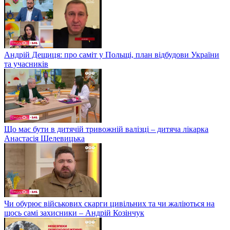
Андрій Дещиця: про саміт у Польщі, план відбудови України
та учасників
Що має бути в дитячій тривожній валізці – дитяча лікарка
Анастасія Шелевицька
Чи обурює військових скарги цивільних та чи жаліються на
щось самі захисники – Андрій Козінчук