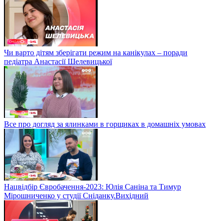
Чи варто дітям зберігати режим на канікулах – поради
педіатра Анастасії Шелевицької
Все про догляд за ялинками в горщиках в домашніх умовах
Нацвідбір Євробачення-2023: Юлія Саніна та Тимур
Мірошниченко у студії Сніданку.Вихідний