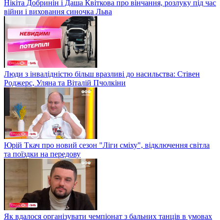
Нікіта Добринін і Даша Квіткова про вінчання, розлуку під час
війни і виховання синочка Льва
Люди з інвалідністю більш вразливі до насильства: Стівен
Роджерс, Уляна та Віталій Пчолкіни
Юрій Ткач про новий сезон "Ліги сміху", відключення світла
та поїздки на передову
Як вдалося організувати чемпіонат з бальних танців в умовах