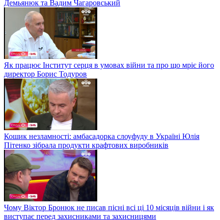
Демьянюк та Вадим Чагаровський
Як працює Інститут серця в умовах війни та про що мріє його
директор Борис Тодуров
Кошик незламності: амбасадорка слоуфуду в Україні Юлія
Пітенко зібрала продукти крафтових виробників
Чому Віктор Бронюк не писав пісні всі ці 10 місяців війни і як
виступає перед захисниками та захисницями