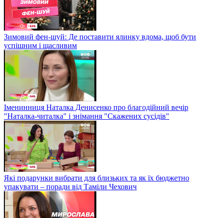
Зимовий фен-шуй: Де поставити ялинку вдома, щоб бути
успішним і щасливим
Іменинниця Наталка Денисенко про благодійний вечір
"Наталка-читалка" і знімання "Скажених сусідів"
Які подарунки вибрати для близьких та як їх бюджетно
упакувати – поради від Таміли Чехович