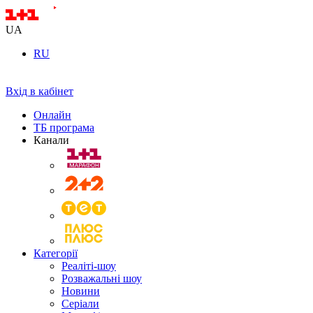
UA
RU
Вхід в кабінет
Онлайн
ТБ програма
Канали
Категорії
Реаліті-шоу
Розважальні шоу
Новини
Серіали