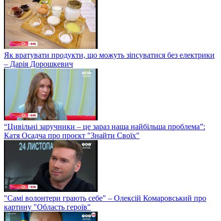
Як вратувати продукти, що можуть зіпсуватися без електрики
– Дарія Дорошкевич
“Цивільні заручники – це зараз наша найбільша проблема”:
Катя Осадча про проєкт "Знайти Своїх"
"Самі волонтери грають себе" – Олексій Комаровський про
картину "Область героїв"