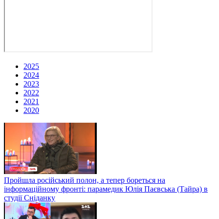
2025
2024
2023
2022
2021
2020
Пройшла російський полон, а тепер бореться на
інформаційному фронті: парамедик Юлія Паєвська (Тайра) в
студії Сніданку