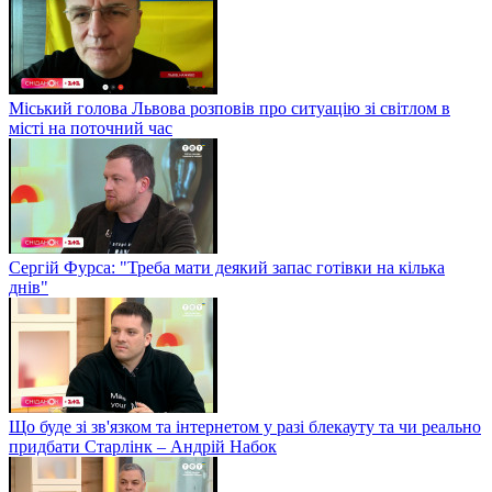
Міський голова Львова розповів про ситуацію зі світлом в
місті на поточний час
Сергій Фурса: "Треба мати деякий запас готівки на кілька
днів"
Що буде зі зв'язком та інтернетом у разі блекауту та чи реально
придбати Старлінк – Андрій Набок