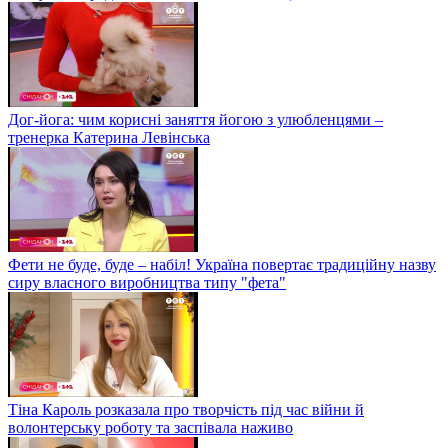
Дог-йога: чим корисні заняття йогою з улюбленцями –
тренерка Катерина Левінська
Фети не буде, буде – набіл! Україна повертає традиційну назву
сиру власного виробництва типу "фета"
Тіна Кароль розказала про творчість під час війни й
волонтерську роботу та заспівала наживо