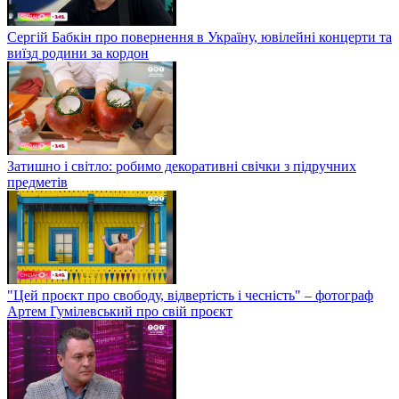
Сергій Бабкін про повернення в Україну, ювілейні концерти та
виїзд родини за кордон
Затишно і світло: робимо декоративні свічки з підручних
предметів
"Цей проєкт про свободу, відвертість і чесність" – фотограф
Артем Гумілевський про свій проєкт