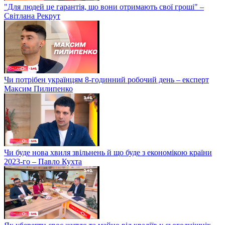
"Для людей це гарантія, що вони отримають свої гроші" –
Світлана Рекрут
Чи потрібен українцям 8-годинний робочий день – експерт
Максим Пилипенко
Чи буде нова хвиля звільнень й що буде з економікою країни
2023-го – Павло Кухта