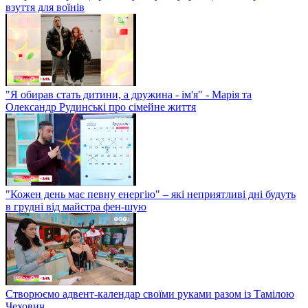
взуття для воїнів
"Я обирав стать дитини, а дружина - ім'я" - Марія та
Олександр Рудинські про сімейне життя
"Кожен день має певну енергію" – які неприятливі дні будуть
в грудні від майстра фен-шую
Створюємо адвент-календар своїми руками разом із Тамілою
Чехович