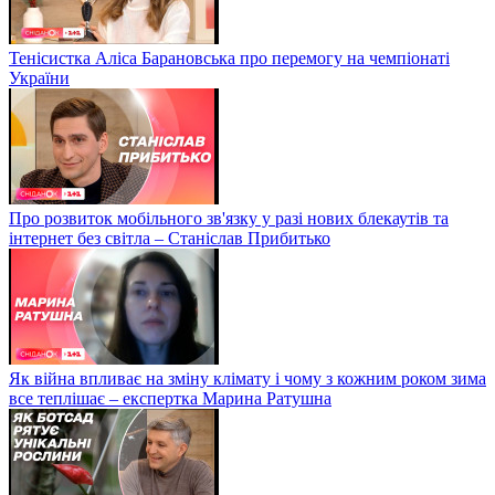
Тенісистка Аліса Барановська про перемогу на чемпіонаті
України
Про розвиток мобільного зв'язку у разі нових блекаутів та
інтернет без світла – Станіслав Прибитько
Як війна впливає на зміну клімату і чому з кожним роком зима
все теплішає – експертка Марина Ратушна