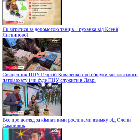
Як зігрітися за допомогою танців – руханка від Ксенії
Литвинової
Священник ПЦУ Георгій Коваленко про обшуки московського
патріархату і чи буде ПЦУ служити в Лаврі
Все про догляд за кімнатними рослинами взимку від Олени
Самойлюк