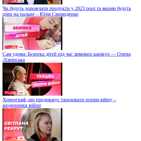
Чи будуть дорожчати продукти у 2023 році та якими будуть
ціни на пальне – Юлія Свириденко
Сам удома: Безпека дітей під час зимових канікул — Олена
Лізвінська
Хореограф, що продовжує танцювати попри війну –
щоденники війни