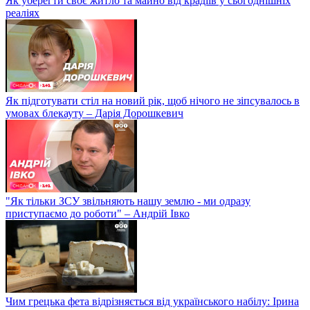
Як уберегти своє житло та майно від крадіїв у сьогоднішніх
реаліях
Як підготувати стіл на новий рік, щоб нічого не зіпсувалось в
умовах блекауту – Дарія Дорошкевич
"Як тільки ЗСУ звільняють нашу землю - ми одразу
приступаємо до роботи" – Андрій Івко
Чим грецька фета відрізняється від українського набілу: Ірина