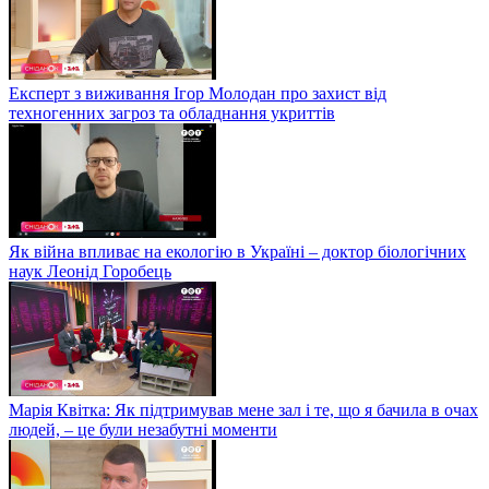
Експерт з виживання Ігор Молодан про захист від
техногенних загроз та обладнання укриттів
Як війна впливає на екологію в Україні – доктор біологічних
наук Леонід Горобець
Марія Квітка: Як підтримував мене зал і те, що я бачила в очах
людей, – це були незабутні моменти