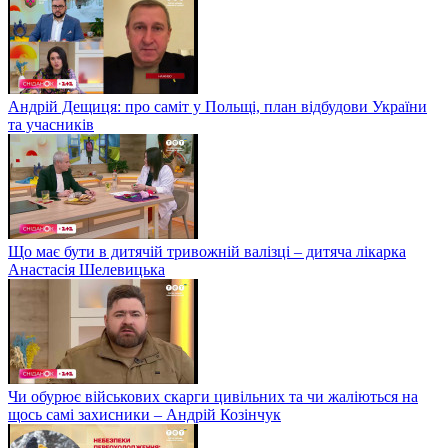
Андрій Дещиця: про саміт у Польщі, план відбудови України
та учасників
Що має бути в дитячій тривожній валізці – дитяча лікарка
Анастасія Шелевицька
Чи обурює військових скарги цивільних та чи жаліються на
щось самі захисники – Андрій Козінчук