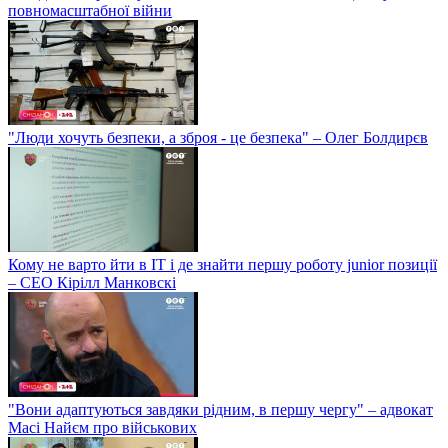
повномасштабної війни
"Люди хочуть безпеки, а зброя - це безпека" – Олег Болдирєв
Кому не варто йти в IT і де знайти першу роботу junior позиції
– СЕО Кірілл Манковскі
"Вони адаптуються завдяки рідним, в першу чергу" – адвокат
Масі Найєм про військових