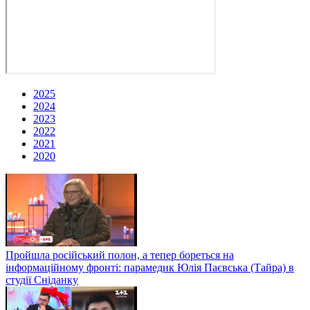
2025
2024
2023
2022
2021
2020
Пройшла російський полон, а тепер бореться на
інформаційному фронті: парамедик Юлія Паєвська (Тайра) в
студії Сніданку