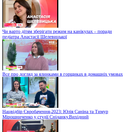
Чи варто дітям зберігати режим на канікулах – поради
педіатра Анастасії Шелевицької
Все про догляд за ялинками в горщиках в домашніх умовах
Нацвідбір Євробачення-2023: Юлія Саніна та Тимур
Мірошниченко у студії Сніданку.Вихідний