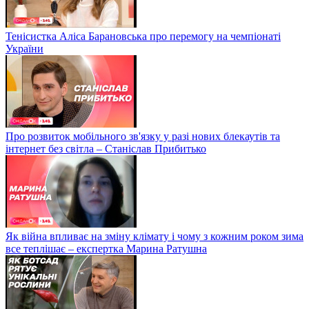
Тенісистка Аліса Барановська про перемогу на чемпіонаті
України
Про розвиток мобільного зв'язку у разі нових блекаутів та
інтернет без світла – Станіслав Прибитько
Як війна впливає на зміну клімату і чому з кожним роком зима
все теплішає – експертка Марина Ратушна