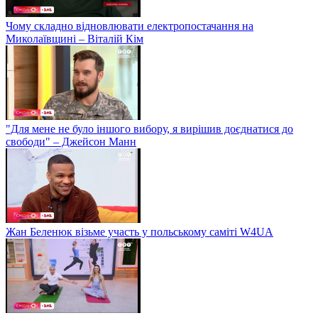
Чому складно відновлювати електропостачання на
Миколаївщині – Віталій Кім
"Для мене не було іншого вибору, я вирішив доєднатися до
свободи" – Джейсон Манн
Жан Беленюк візьме участь у польському саміті W4UA