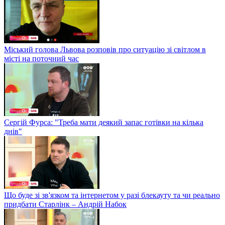
Міський голова Львова розповів про ситуацію зі світлом в
місті на поточний час
Сергій Фурса: "Треба мати деякий запас готівки на кілька
днів"
Що буде зі зв'язком та інтернетом у разі блекауту та чи реально
придбати Старлінк – Андрій Набок