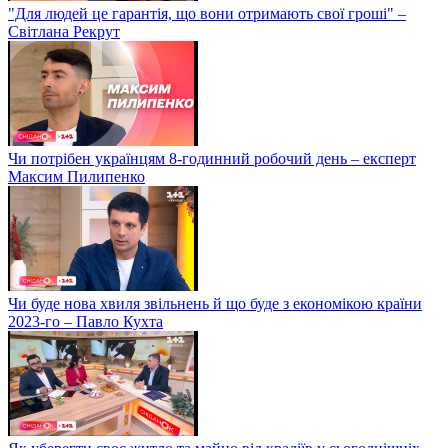
"Для людей це гарантія, що вони отримають свої гроші" –
Світлана Рекрут
Чи потрібен українцям 8-годинний робочий день – експерт
Максим Пилипенко
Чи буде нова хвиля звільнень й що буде з економікою країни
2023-го – Павло Кухта