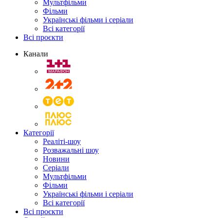
Мультфільми
Фільми
Українські фільми і серіали
Всі категорії
Всі проєкти
Канали
Категорії
Реаліті-шоу
Розважальні шоу
Новини
Серіали
Мультфільми
Фільми
Українські фільми і серіали
Всі категорії
Всі проєкти