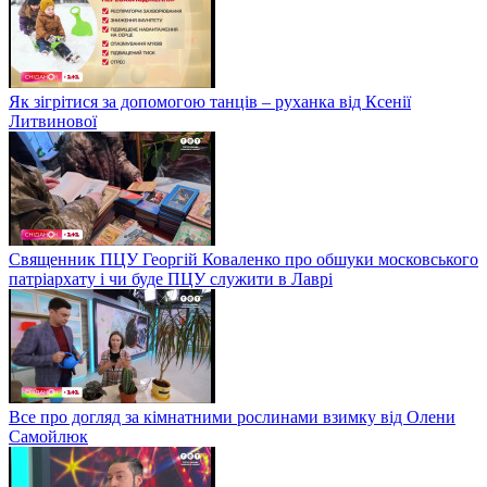
Як зігрітися за допомогою танців – руханка від Ксенії
Литвинової
Священник ПЦУ Георгій Коваленко про обшуки московського
патріархату і чи буде ПЦУ служити в Лаврі
Все про догляд за кімнатними рослинами взимку від Олени
Самойлюк