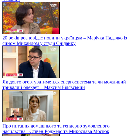
20 років розповідає новини українцям – Марічка Падалко із
сином Михайлом у студії Сніданку
Як довго оговтуватиметься енергосистема та чи можливий
тривалий блекаут – Максим Білявський
Про питання домашнього та гендерно зумовленого
насильства - Стівен Роджерс та Мирослава Мосіюк