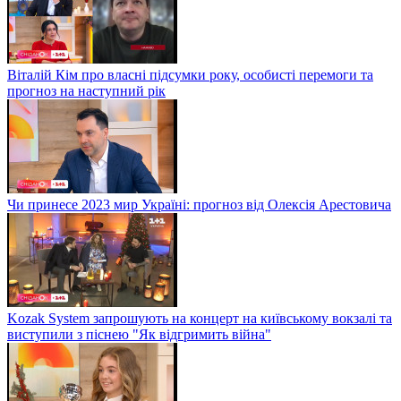
Віталій Кім про власні підсумки року, особисті перемоги та
прогноз на наступний рік
Чи принесе 2023 мир Україні: прогноз від Олексія Арестовича
Kozak System запрошують на концерт на київському вокзалі та
виступили з піснею "Як відгримить війна"