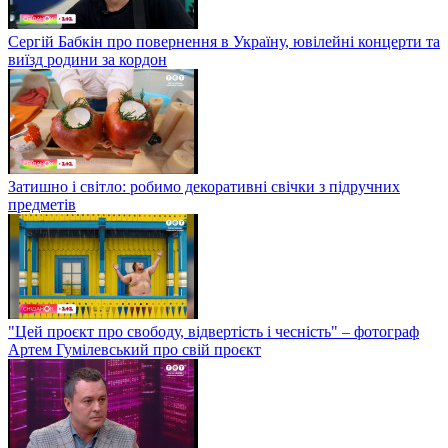
Сергій Бабкін про повернення в Україну, ювілейні концерти та
виїзд родини за кордон
Затишно і світло: робимо декоративні свічки з підручних
предметів
"Цей проєкт про свободу, відвертість і чесність" – фотограф
Артем Гумілевський про свій проєкт