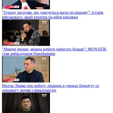
"Одразу зрозумів, що доведеться жити по-іншому": історія
військового, який втратив на війні кінцівки
"Маючи менше, можна робити набагато більше": MONATIK
став амбасадором Superhumans
Віктор Ляшко про роботу лікарень в умовах блекауту та
допомогу людям з інвалідністю