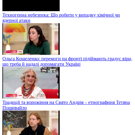
Техногенна небезпека: Що робити у випадку хімічної чи
ядерної атаки
Ольга Кошеленко: перемоги на фронті підіймають градус віри,
що треба й надалі допомагати Україні
Традиції та ворожіння на Свято Андрія – етнографиня Тетяна
Пошивайло