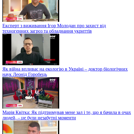
Експерт з виживання Ігор Молодан про захист від
техногенних загроз та обладнання укриттів
Як війна впливає на екологію в Україні – доктор біологічних
наук Леонід Горобець
Марія Квітка: Як підтримував мене зал і те, що я бачила в очах
людей, – це були незабутні моменти