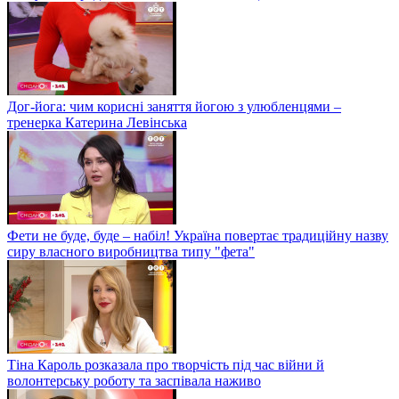
Дог-йога: чим корисні заняття йогою з улюбленцями –
тренерка Катерина Левінська
Фети не буде, буде – набіл! Україна повертає традиційну назву
сиру власного виробництва типу "фета"
Тіна Кароль розказала про творчість під час війни й
волонтерську роботу та заспівала наживо