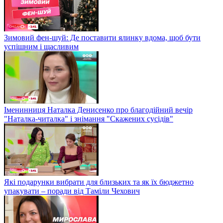
Зимовий фен-шуй: Де поставити ялинку вдома, щоб бути
успішним і щасливим
Іменинниця Наталка Денисенко про благодійний вечір
"Наталка-читалка" і знімання "Скажених сусідів"
Які подарунки вибрати для близьких та як їх бюджетно
упакувати – поради від Таміли Чехович