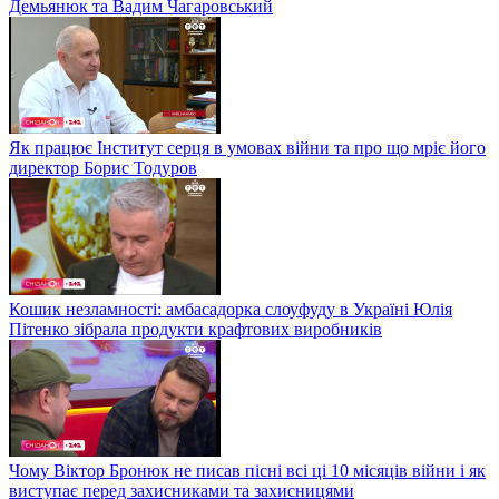
Демьянюк та Вадим Чагаровський
Як працює Інститут серця в умовах війни та про що мріє його
директор Борис Тодуров
Кошик незламності: амбасадорка слоуфуду в Україні Юлія
Пітенко зібрала продукти крафтових виробників
Чому Віктор Бронюк не писав пісні всі ці 10 місяців війни і як
виступає перед захисниками та захисницями