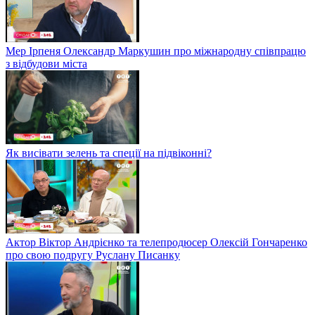
Мер Ірпеня Олександр Маркушин про міжнародну співпрацю
з відбудови міста
Як висівати зелень та спеції на підвіконні?
Актор Віктор Андрієнко та телепродюсер Олексій Гончаренко
про свою подругу Руслану Писанку