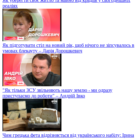
Як уберегти своє житло та майно від крадіїв у сьогоднішніх
реаліях
Як підготувати стіл на новий рік, щоб нічого не зіпсувалось в
умовах блекауту – Дарія Дорошкевич
"Як тільки ЗСУ звільняють нашу землю - ми одразу
приступаємо до роботи" – Андрій Івко
Чим грецька фета відрізняється від українського набілу: Ірина