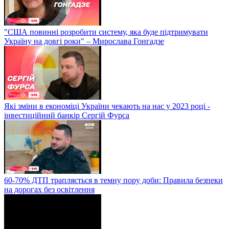
"США повинні розробити систему, яка буде підтримувати
Україну на довгі роки" – Мирослава Гонгадзе
Які зміни в економіці України чекають на нас у 2023 році -
інвестиційний банкір Сергій Фурса
60-70% ДТП трапляється в темну пору доби: Правила безпеки
на дорогах без освітлення