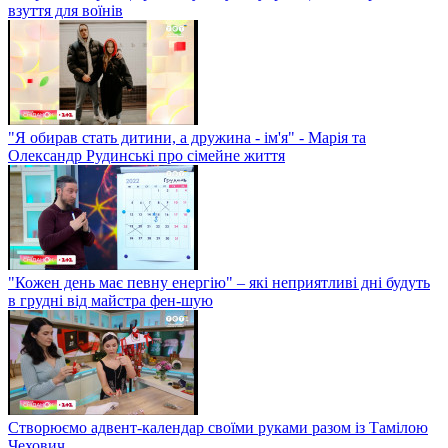
взуття для воїнів
"Я обирав стать дитини, а дружина - ім'я" - Марія та
Олександр Рудинські про сімейне життя
"Кожен день має певну енергію" – які неприятливі дні будуть
в грудні від майстра фен-шую
Створюємо адвент-календар своїми руками разом із Тамілою
Чехович