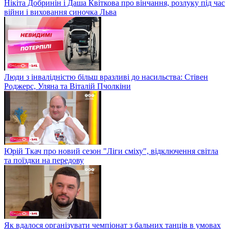
Нікіта Добринін і Даша Квіткова про вінчання, розлуку під час
війни і виховання синочка Льва
Люди з інвалідністю більш вразливі до насильства: Стівен
Роджерс, Уляна та Віталій Пчолкіни
Юрій Ткач про новий сезон "Ліги сміху", відключення світла
та поїздки на передову
Як вдалося організувати чемпіонат з бальних танців в умовах