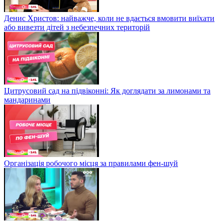
Денис Христов: найважче, коли не вдається вмовити виїхати
або вивезти дітей з небезпечних територій
Цитрусовий сад на підвіконні: Як доглядати за лимонами та
мандаринами
Організація робочого місця за правилами фен-шуй