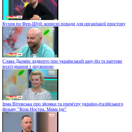
Кухня по Фен-Шуй: корисні поради для організації простору
Слава Дьомін: відверто про український шоу-біз та раптове
возз'єднання з дружиною
Ірма Вітовська про зйомки та прем'єру україно-італійського
фільму "Коза Ностра. Мама їде"