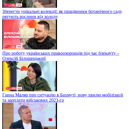
Зберегти унікальні колекції: як працівники ботанічного саду
рятують рослини від холоду
Про роботу українських правоохоронців під час блекауту –
Олексій Білошицький
Ганна Маляр про ситуацію в Бахмуті, нову хвилю мобілізації
та зарплати військових 2023-го