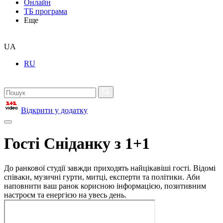
Онлайн
ТБ програма
Еще
UA
RU
Відкрити у додатку
Гості Сніданку з 1+1
До ранкової студії завжди приходять найцікавіші гості. Відомі
співаки, музичні гурти, митці, експерти та політики. Аби
наповнити ваш ранок корисною інформацією, позитивним
настроєм та енергією на увесь день.