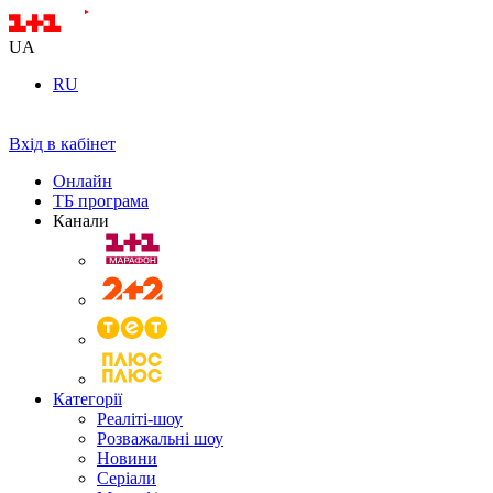
UA
RU
Вхід в кабінет
Онлайн
ТБ програма
Канали
Категорії
Реаліті-шоу
Розважальні шоу
Новини
Серіали