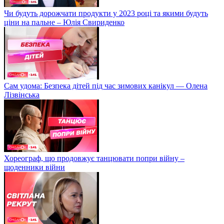
Чи будуть дорожчати продукти у 2023 році та якими будуть
ціни на пальне – Юлія Свириденко
Сам удома: Безпека дітей під час зимових канікул — Олена
Лізвінська
Хореограф, що продовжує танцювати попри війну –
щоденники війни