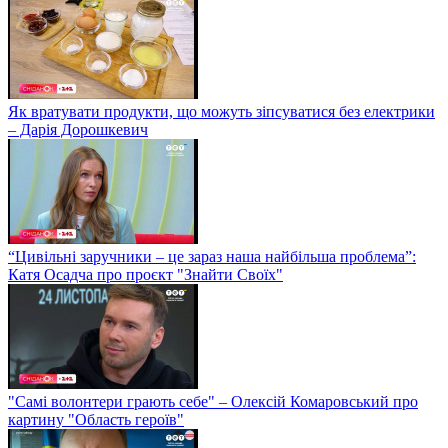
Як вратувати продукти, що можуть зіпсуватися без електрики
– Дарія Дорошкевич
“Цивільні заручники – це зараз наша найбільша проблема”:
Катя Осадча про проєкт "Знайти Своїх"
"Самі волонтери грають себе" – Олексій Комаровський про
картину "Область героїв"