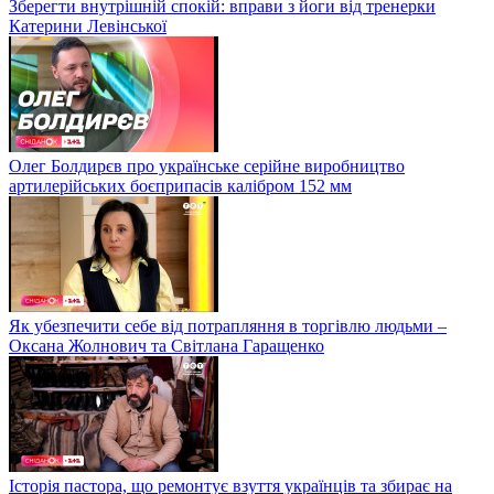
Зберегти внутрішній спокій: вправи з йоги від тренерки
Катерини Левінської
Олег Болдирєв про українське серійне виробництво
артилерійських боєприпасів калібром 152 мм
Як убезпечити себе від потрапляння в торгівлю людьми –
Оксана Жолнович та Світлана Гаращенко
Історія пастора, що ремонтує взуття українців та збирає на