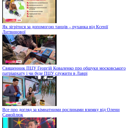
Як зігрітися за допомогою танців – руханка від Ксенії
Литвинової
Священник ПЦУ Георгій Коваленко про обшуки московського
патріархату і чи буде ПЦУ служити в Лаврі
Все про догляд за кімнатними рослинами взимку від Олени
Самойлюк