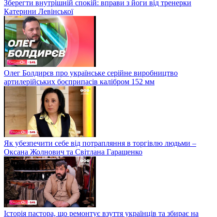
Зберегти внутрішній спокій: вправи з йоги від тренерки
Катерини Левінської
Олег Болдирєв про українське серійне виробництво
артилерійських боєприпасів калібром 152 мм
Як убезпечити себе від потрапляння в торгівлю людьми –
Оксана Жолнович та Світлана Гаращенко
Історія пастора, що ремонтує взуття українців та збирає на