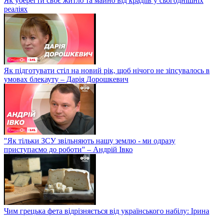
Як уберегти своє житло та майно від крадіїв у сьогоднішніх
реаліях
Як підготувати стіл на новий рік, щоб нічого не зіпсувалось в
умовах блекауту – Дарія Дорошкевич
"Як тільки ЗСУ звільняють нашу землю - ми одразу
приступаємо до роботи" – Андрій Івко
Чим грецька фета відрізняється від українського набілу: Ірина