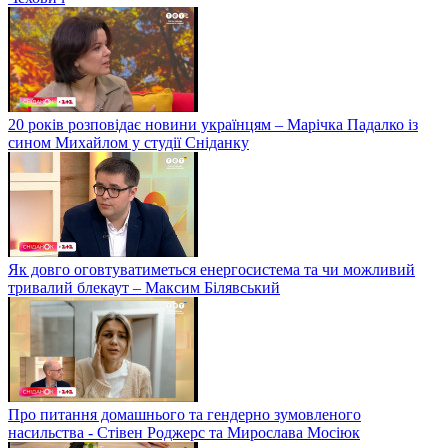
20 років розповідає новини українцям – Марічка Падалко із
сином Михайлом у студії Сніданку
Як довго оговтуватиметься енергосистема та чи можливий
тривалий блекаут – Максим Білявський
Про питання домашнього та гендерно зумовленого
насильства - Стівен Роджерс та Мирослава Мосіюк