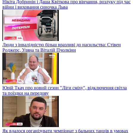
Нікіта Добринін і Даша Квіткова про вінчання, розлуку під час
війни і виховання синочка Льва
Люди з інвалідністю більш вразливі до насильства: Стівен
Роджерс, Уляна та Віталій Пчолкіни
Юрій Ткач про новий сезон "Ліги сміху", відключення світла
та поїздки на передову
Як вдалося організувати чемпіонат з бальних танців в умовах