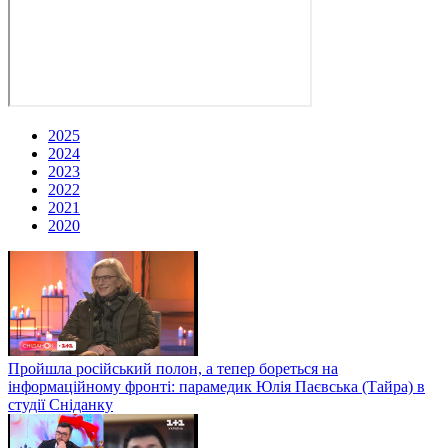
2025
2024
2023
2022
2021
2020
Пройшла російський полон, а тепер бореться на
інформаційному фронті: парамедик Юлія Паєвська (Тайра) в
студії Сніданку