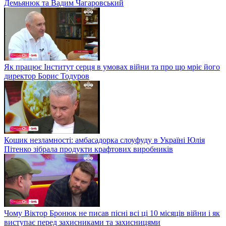
Демьянюк та Вадим Чагаровський
Як працює Інститут серця в умовах війни та про що мріє його
директор Борис Тодуров
Кошик незламності: амбасадорка слоуфуду в Україні Юлія
Пітенко зібрала продукти крафтових виробників
Чому Віктор Бронюк не писав пісні всі ці 10 місяців війни і як
виступає перед захисниками та захисницями