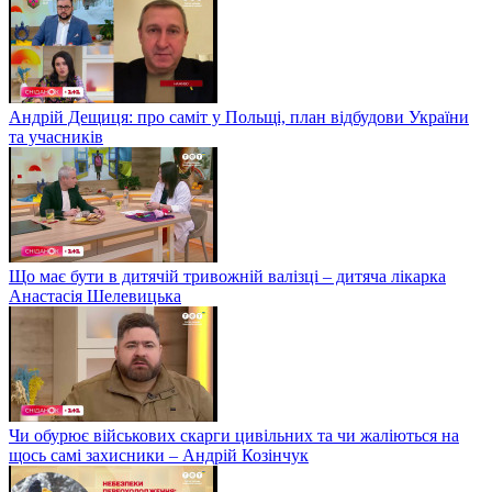
Андрій Дещиця: про саміт у Польщі, план відбудови України
та учасників
Що має бути в дитячій тривожній валізці – дитяча лікарка
Анастасія Шелевицька
Чи обурює військових скарги цивільних та чи жаліються на
щось самі захисники – Андрій Козінчук