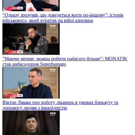
"Одразу зрозумів, що доведеться жити по-іншому": історія
військового, який втратив на війні кінцівки
"Маючи менше, можна робити набагато більше": MONATIK
став амбасадором Superhumans
Віктор Ляшко про роботу лікарень в умовах блекауту та
допомогу людям з інвалідністю