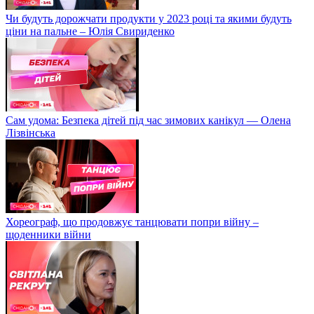
Чи будуть дорожчати продукти у 2023 році та якими будуть
ціни на пальне – Юлія Свириденко
Сам удома: Безпека дітей під час зимових канікул — Олена
Лізвінська
Хореограф, що продовжує танцювати попри війну –
щоденники війни