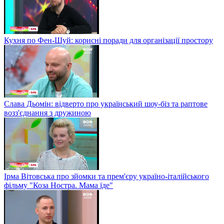
Кухня по Фен-Шуй: корисні поради для організації простору
Слава Дьомін: відверто про український шоу-біз та раптове
возз'єднання з дружиною
Ірма Вітовська про зйомки та прем'єру україно-італійського
фільму "Коза Ностра. Мама їде"