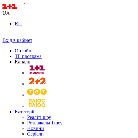
UA
RU
Вхід в кабінет
Онлайн
ТБ програма
Канали
Категорії
Реаліті-шоу
Розважальні шоу
Новини
Серіали