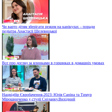
Чи варто дітям зберігати режим на канікулах – поради
педіатра Анастасії Шелевицької
Все про догляд за ялинками в горщиках в домашніх умовах
Нацвідбір Євробачення-2023: Юлія Саніна та Тимур
Мірошниченко у студії Сніданку.Вихідний