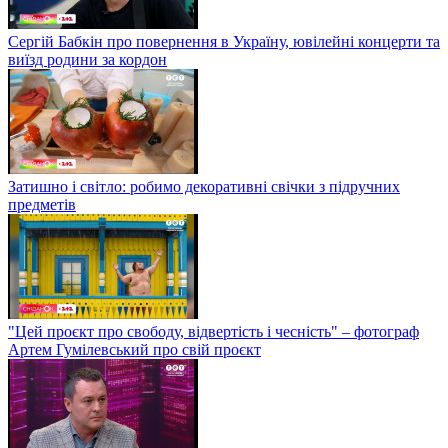
Сергій Бабкін про повернення в Україну, ювілейні концерти та
виїзд родини за кордон
Затишно і світло: робимо декоративні свічки з підручних
предметів
"Цей проєкт про свободу, відвертість і чесність" – фотограф
Артем Гумілевський про свій проєкт