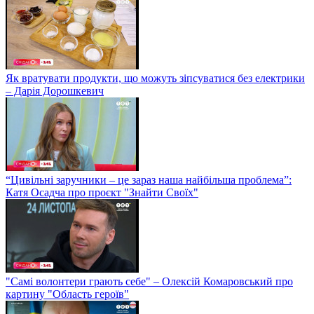
Як вратувати продукти, що можуть зіпсуватися без електрики
– Дарія Дорошкевич
“Цивільні заручники – це зараз наша найбільша проблема”:
Катя Осадча про проєкт "Знайти Своїх"
"Самі волонтери грають себе" – Олексій Комаровський про
картину "Область героїв"