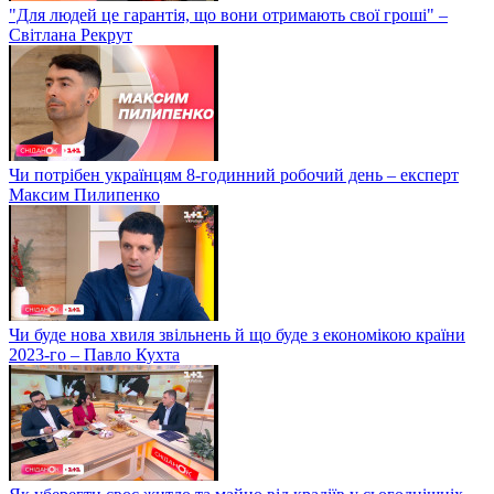
"Для людей це гарантія, що вони отримають свої гроші" –
Світлана Рекрут
Чи потрібен українцям 8-годинний робочий день – експерт
Максим Пилипенко
Чи буде нова хвиля звільнень й що буде з економікою країни
2023-го – Павло Кухта