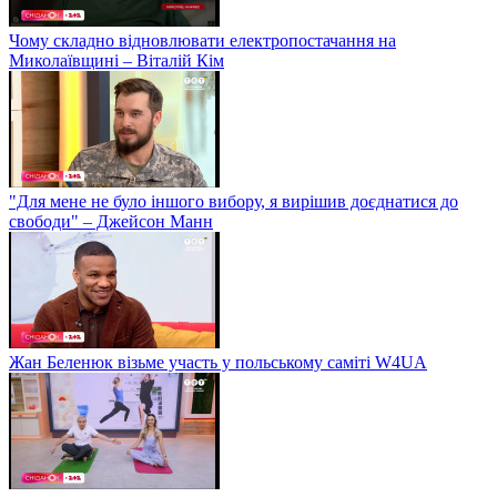
Чому складно відновлювати електропостачання на
Миколаївщині – Віталій Кім
"Для мене не було іншого вибору, я вирішив доєднатися до
свободи" – Джейсон Манн
Жан Беленюк візьме участь у польському саміті W4UA