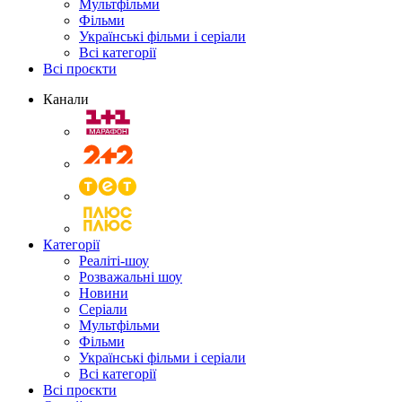
Мультфільми
Фільми
Українські фільми і серіали
Всі категорії
Всі проєкти
Канали
Категорії
Реаліті-шоу
Розважальні шоу
Новини
Серіали
Мультфільми
Фільми
Українські фільми і серіали
Всі категорії
Всі проєкти