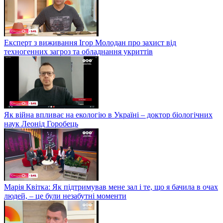
Експерт з виживання Ігор Молодан про захист від
техногенних загроз та обладнання укриттів
Як війна впливає на екологію в Україні – доктор біологічних
наук Леонід Горобець
Марія Квітка: Як підтримував мене зал і те, що я бачила в очах
людей, – це були незабутні моменти