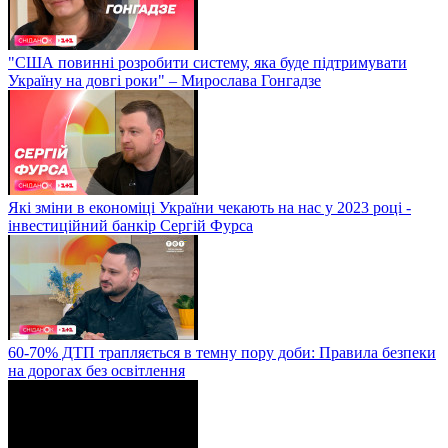
"США повинні розробити систему, яка буде підтримувати
Україну на довгі роки" – Мирослава Гонгадзе
Які зміни в економіці України чекають на нас у 2023 році -
інвестиційний банкір Сергій Фурса
60-70% ДТП трапляється в темну пору доби: Правила безпеки
на дорогах без освітлення