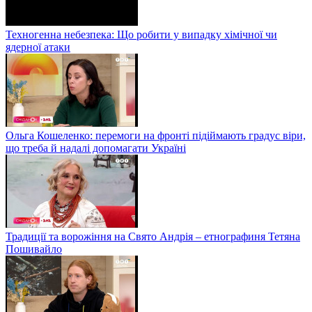
Техногенна небезпека: Що робити у випадку хімічної чи
ядерної атаки
Ольга Кошеленко: перемоги на фронті підіймають градус віри,
що треба й надалі допомагати Україні
Традиції та ворожіння на Свято Андрія – етнографиня Тетяна
Пошивайло