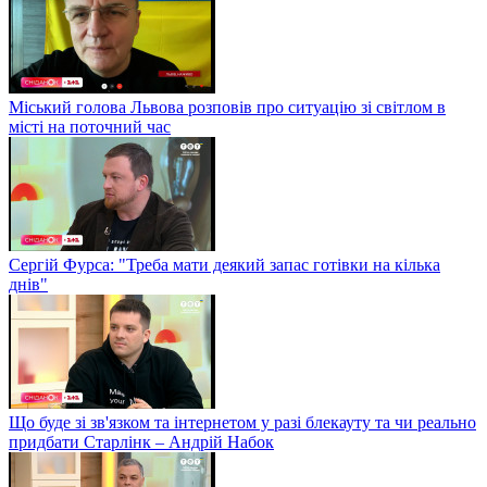
Міський голова Львова розповів про ситуацію зі світлом в
місті на поточний час
Сергій Фурса: "Треба мати деякий запас готівки на кілька
днів"
Що буде зі зв'язком та інтернетом у разі блекауту та чи реально
придбати Старлінк – Андрій Набок