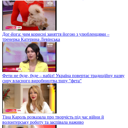
Дог-йога: чим корисні заняття йогою з улюбленцями –
тренерка Катерина Левінська
Фети не буде, буде – набіл! Україна повертає традиційну назву
сиру власного виробництва типу "фета"
Тіна Кароль розказала про творчість під час війни й
волонтерську роботу та заспівала наживо