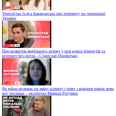
Тенісистка Аліса Барановська про перемогу на чемпіонаті
України
Про розвиток мобільного зв'язку у разі нових блекаутів та
інтернет без світла – Станіслав Прибитько
Як війна впливає на зміну клімату і чому з кожним роком зима
все теплішає – експертка Марина Ратушна