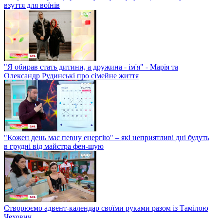
взуття для воїнів
"Я обирав стать дитини, а дружина - ім'я" - Марія та
Олександр Рудинські про сімейне життя
"Кожен день має певну енергію" – які неприятливі дні будуть
в грудні від майстра фен-шую
Створюємо адвент-календар своїми руками разом із Тамілою
Чехович