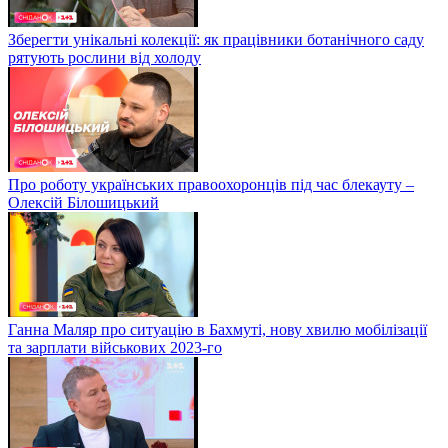
Зберегти унікальні колекції: як працівники ботанічного саду
рятують рослини від холоду
Про роботу українських правоохоронців під час блекауту –
Олексій Білошицький
Ганна Маляр про ситуацію в Бахмуті, нову хвилю мобілізації
та зарплати військових 2023-го