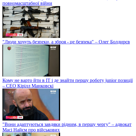
повномасштабної війни
"Люди хочуть безпеки, а зброя - це безпека" – Олег Болдирєв
Кому не варто йти в IT і де знайти першу роботу junior позиції
– СЕО Кірілл Манковскі
"Вони адаптуються завдяки рідним, в першу чергу" – адвокат
Масі Найєм про військових