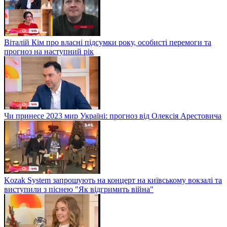
Віталій Кім про власні підсумки року, особисті перемоги та
прогноз на наступний рік
Чи принесе 2023 мир Україні: прогноз від Олексія Арестовича
Kozak System запрошують на концерт на київському вокзалі та
виступили з піснею "Як відгримить війна"