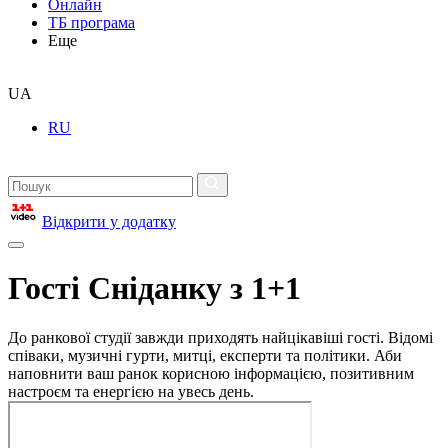
Онлайн
ТБ програма
Еще
UA
RU
Відкрити у додатку
Гості Сніданку з 1+1
До ранкової студії завжди приходять найцікавіші гості. Відомі
співаки, музичні гурти, митці, експерти та політики. Аби
наповнити ваш ранок корисною інформацією, позитивним
настроєм та енергією на увесь день.