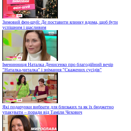
Зимовий фен-шуй: Де поставити ялинку вдома, щоб бути
успішним і щасливим
Іменинниця Наталка Денисенко про благодійний вечір
"Наталка-читалка" і знімання "Скажених сусідів"
Які подарунки вибрати для близьких та як їх бюджетно
упакувати – поради від Таміли Чехович