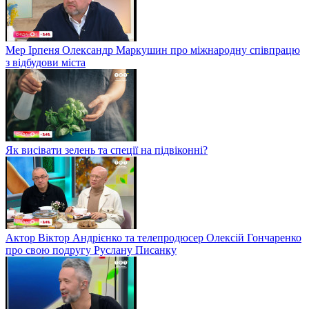
Мер Ірпеня Олександр Маркушин про міжнародну співпрацю
з відбудови міста
Як висівати зелень та спеції на підвіконні?
Актор Віктор Андрієнко та телепродюсер Олексій Гончаренко
про свою подругу Руслану Писанку