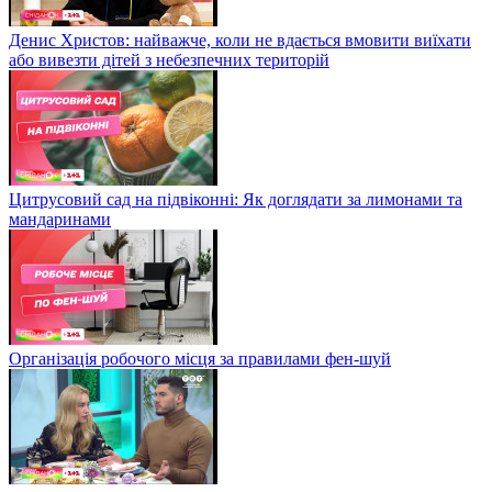
Денис Христов: найважче, коли не вдається вмовити виїхати
або вивезти дітей з небезпечних територій
Цитрусовий сад на підвіконні: Як доглядати за лимонами та
мандаринами
Організація робочого місця за правилами фен-шуй