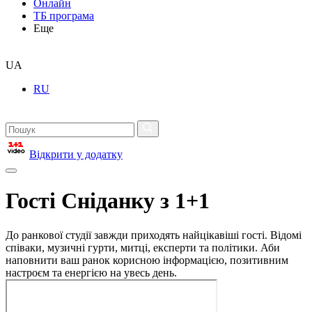
Онлайн
ТБ програма
Еще
UA
RU
Відкрити у додатку
Гості Сніданку з 1+1
До ранкової студії завжди приходять найцікавіші гості. Відомі
співаки, музичні гурти, митці, експерти та політики. Аби
наповнити ваш ранок корисною інформацією, позитивним
настроєм та енергією на увесь день.