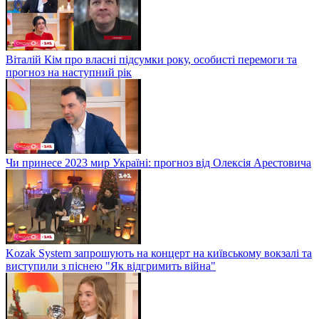
Віталій Кім про власні підсумки року, особисті перемоги та
прогноз на наступний рік
Чи принесе 2023 мир Україні: прогноз від Олексія Арестовича
Kozak System запрошують на концерт на київському вокзалі та
виступили з піснею "Як відгримить війна"