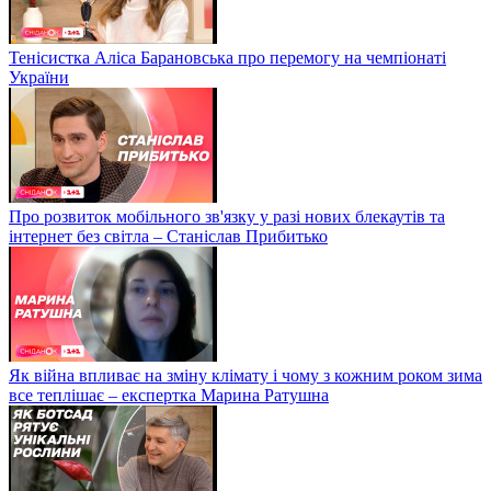
Тенісистка Аліса Барановська про перемогу на чемпіонаті
України
Про розвиток мобільного зв'язку у разі нових блекаутів та
інтернет без світла – Станіслав Прибитько
Як війна впливає на зміну клімату і чому з кожним роком зима
все теплішає – експертка Марина Ратушна