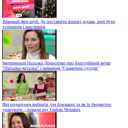
Зимовий фен-шуй: Де поставити ялинку вдома, щоб бути
успішним і щасливим
Іменинниця Наталка Денисенко про благодійний вечір
"Наталка-читалка" і знімання "Скажених сусідів"
Які подарунки вибрати для близьких та як їх бюджетно
упакувати – поради від Таміли Чехович