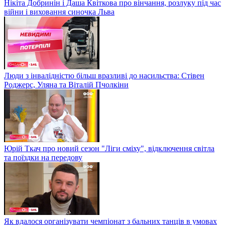
Нікіта Добринін і Даша Квіткова про вінчання, розлуку під час
війни і виховання синочка Льва
Люди з інвалідністю більш вразливі до насильства: Стівен
Роджерс, Уляна та Віталій Пчолкіни
Юрій Ткач про новий сезон "Ліги сміху", відключення світла
та поїздки на передову
Як вдалося організувати чемпіонат з бальних танців в умовах