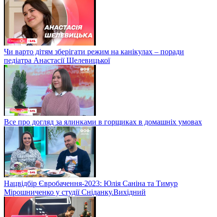
Чи варто дітям зберігати режим на канікулах – поради
педіатра Анастасії Шелевицької
Все про догляд за ялинками в горщиках в домашніх умовах
Нацвідбір Євробачення-2023: Юлія Саніна та Тимур
Мірошниченко у студії Сніданку.Вихідний