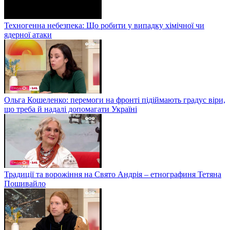
Техногенна небезпека: Що робити у випадку хімічної чи
ядерної атаки
Ольга Кошеленко: перемоги на фронті підіймають градус віри,
що треба й надалі допомагати Україні
Традиції та ворожіння на Свято Андрія – етнографиня Тетяна
Пошивайло