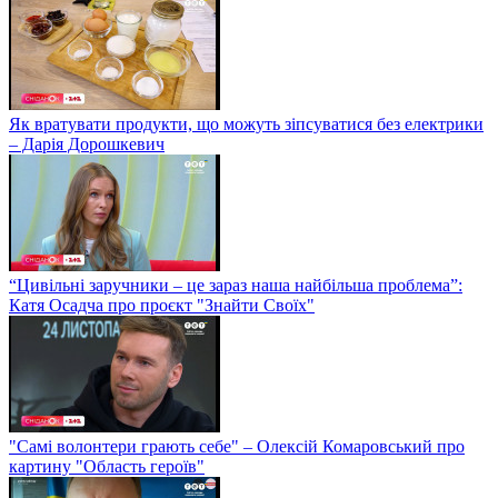
Як вратувати продукти, що можуть зіпсуватися без електрики
– Дарія Дорошкевич
“Цивільні заручники – це зараз наша найбільша проблема”:
Катя Осадча про проєкт "Знайти Своїх"
"Самі волонтери грають себе" – Олексій Комаровський про
картину "Область героїв"