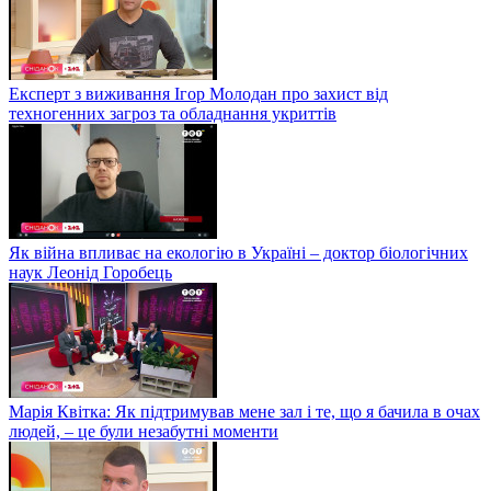
Експерт з виживання Ігор Молодан про захист від
техногенних загроз та обладнання укриттів
Як війна впливає на екологію в Україні – доктор біологічних
наук Леонід Горобець
Марія Квітка: Як підтримував мене зал і те, що я бачила в очах
людей, – це були незабутні моменти