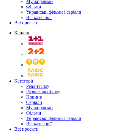
Мультфільми
Фільми
Українські фільми і серіали
Всі категорії
Всі проєкти
Канали
Категорії
Реаліті-шоу
Розважальні шоу
Новини
Серіали
Мультфільми
Фільми
Українські фільми і серіали
Всі категорії
Всі проєкти