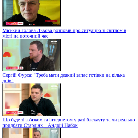
Міський голова Львова розповів про ситуацію зі світлом в
місті на поточний час
Сергій Фурса: "Треба мати деякий запас готівки на кілька
днів"
Що буде зі зв'язком та інтернетом у разі блекауту та чи реально
придбати Старлінк – Андрій Набок