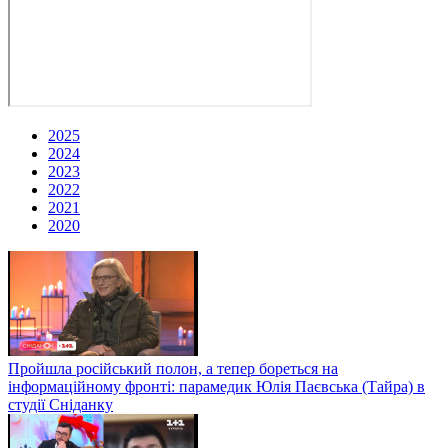
2025
2024
2023
2022
2021
2020
Пройшла російський полон, а тепер бореться на
інформаційному фронті: парамедик Юлія Паєвська (Тайра) в
студії Сніданку