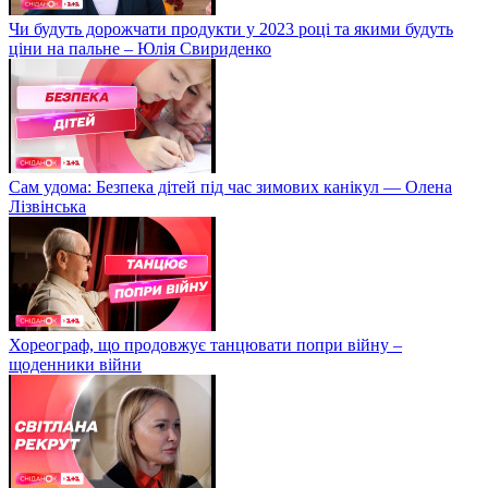
Чи будуть дорожчати продукти у 2023 році та якими будуть
ціни на пальне – Юлія Свириденко
Сам удома: Безпека дітей під час зимових канікул — Олена
Лізвінська
Хореограф, що продовжує танцювати попри війну –
щоденники війни