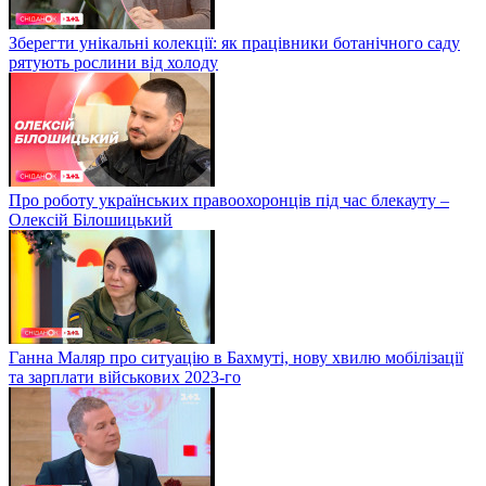
Зберегти унікальні колекції: як працівники ботанічного саду
рятують рослини від холоду
Про роботу українських правоохоронців під час блекауту –
Олексій Білошицький
Ганна Маляр про ситуацію в Бахмуті, нову хвилю мобілізації
та зарплати військових 2023-го