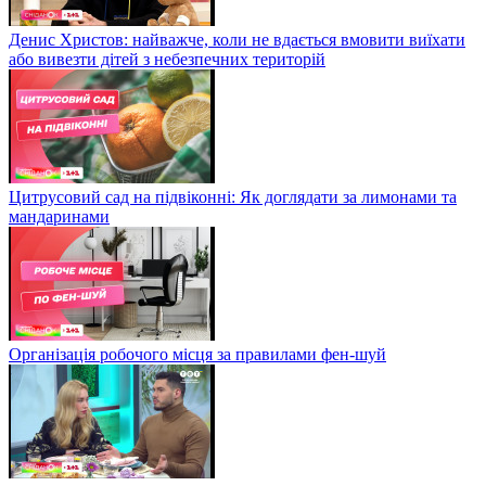
Денис Христов: найважче, коли не вдається вмовити виїхати
або вивезти дітей з небезпечних територій
Цитрусовий сад на підвіконні: Як доглядати за лимонами та
мандаринами
Організація робочого місця за правилами фен-шуй