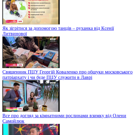
Як зігрітися за допомогою танців – руханка від Ксенії
Литвинової
Священник ПЦУ Георгій Коваленко про обшуки московського
патріархату і чи буде ПЦУ служити в Лаврі
Все про догляд за кімнатними рослинами взимку від Олени
Самойлюк