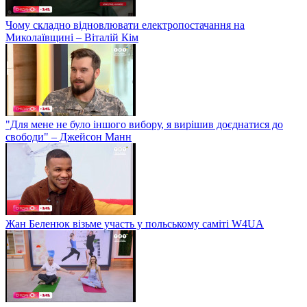
Чому складно відновлювати електропостачання на
Миколаївщині – Віталій Кім
"Для мене не було іншого вибору, я вирішив доєднатися до
свободи" – Джейсон Манн
Жан Беленюк візьме участь у польському саміті W4UA