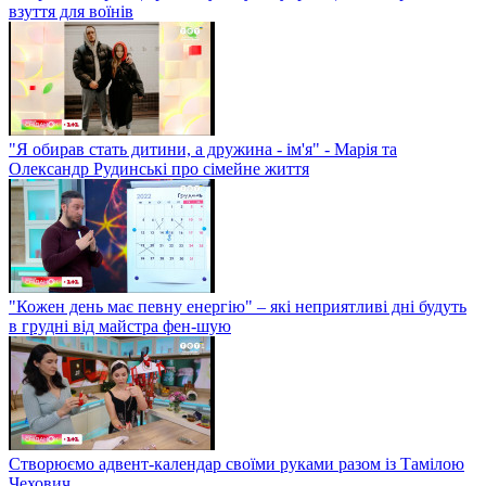
взуття для воїнів
"Я обирав стать дитини, а дружина - ім'я" - Марія та
Олександр Рудинські про сімейне життя
"Кожен день має певну енергію" – які неприятливі дні будуть
в грудні від майстра фен-шую
Створюємо адвент-календар своїми руками разом із Тамілою
Чехович