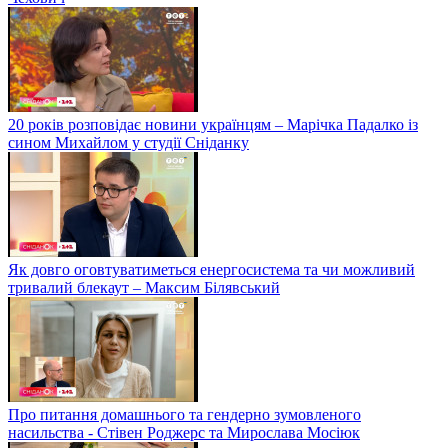
20 років розповідає новини українцям – Марічка Падалко із
сином Михайлом у студії Сніданку
Як довго оговтуватиметься енергосистема та чи можливий
тривалий блекаут – Максим Білявський
Про питання домашнього та гендерно зумовленого
насильства - Стівен Роджерс та Мирослава Мосіюк