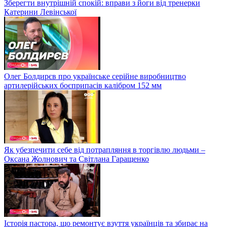
Зберегти внутрішній спокій: вправи з йоги від тренерки
Катерини Левінської
Олег Болдирєв про українське серійне виробництво
артилерійських боєприпасів калібром 152 мм
Як убезпечити себе від потрапляння в торгівлю людьми –
Оксана Жолнович та Світлана Гаращенко
Історія пастора, що ремонтує взуття українців та збирає на