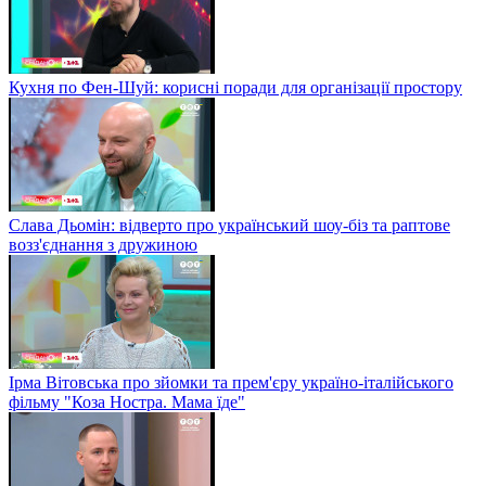
Кухня по Фен-Шуй: корисні поради для організації простору
Слава Дьомін: відверто про український шоу-біз та раптове
возз'єднання з дружиною
Ірма Вітовська про зйомки та прем'єру україно-італійського
фільму "Коза Ностра. Мама їде"