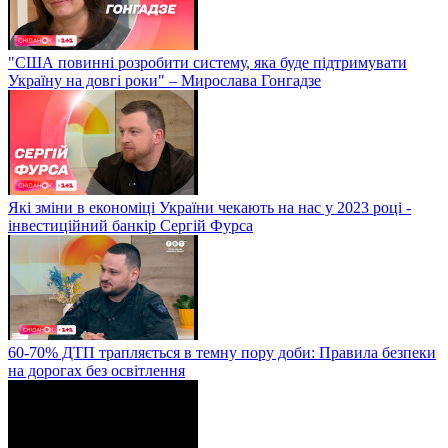
"США повинні розробити систему, яка буде підтримувати
Україну на довгі роки" – Мирослава Гонгадзе
Які зміни в економіці України чекають на нас у 2023 році -
інвестиційний банкір Сергій Фурса
60-70% ДТП трапляється в темну пору доби: Правила безпеки
на дорогах без освітлення