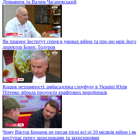
Демьянюк та Вадим Чагаровський
Як працює Інститут серця в умовах війни та про що мріє його
директор Борис Тодуров
Кошик незламності: амбасадорка слоуфуду в Україні Юлія
Пітенко зібрала продукти крафтових виробників
Чому Віктор Бронюк не писав пісні всі ці 10 місяців війни і як
виступає перед захисниками та захисницями