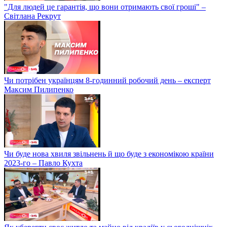
"Для людей це гарантія, що вони отримають свої гроші" –
Світлана Рекрут
Чи потрібен українцям 8-годинний робочий день – експерт
Максим Пилипенко
Чи буде нова хвиля звільнень й що буде з економікою країни
2023-го – Павло Кухта