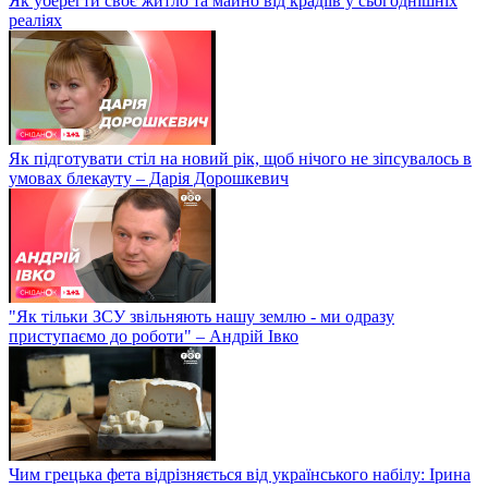
Як уберегти своє житло та майно від крадіїв у сьогоднішніх
реаліях
Як підготувати стіл на новий рік, щоб нічого не зіпсувалось в
умовах блекауту – Дарія Дорошкевич
"Як тільки ЗСУ звільняють нашу землю - ми одразу
приступаємо до роботи" – Андрій Івко
Чим грецька фета відрізняється від українського набілу: Ірина