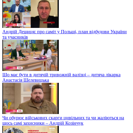
Андрій Дещиця: про саміт у Польщі, план відбудови України
та учасників
Що має бути в дитячій тривожній валізці – дитяча лікарка
Анастасія Шелевицька
Чи обурює військових скарги цивільних та чи жаліються на
щось самі захисники – Андрій Козінчук