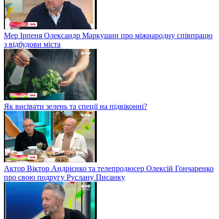
Мер Ірпеня Олександр Маркушин про міжнародну співпрацю
з відбудови міста
Як висівати зелень та спеції на підвіконні?
Актор Віктор Андрієнко та телепродюсер Олексій Гончаренко
про свою подругу Руслану Писанку