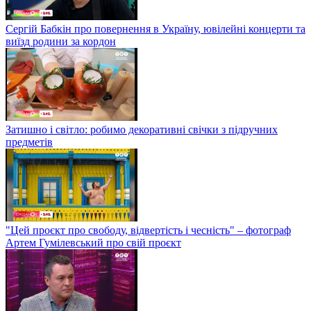
Сергій Бабкін про повернення в Україну, ювілейні концерти та
виїзд родини за кордон
Затишно і світло: робимо декоративні свічки з підручних
предметів
"Цей проєкт про свободу, відвертість і чесність" – фотограф
Артем Гумілевський про свій проєкт