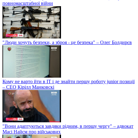
повномасштабної війни
"Люди хочуть безпеки, а зброя - це безпека" – Олег Болдирєв
Кому не варто йти в IT і де знайти першу роботу junior позиції
– СЕО Кірілл Манковскі
"Вони адаптуються завдяки рідним, в першу чергу" – адвокат
Масі Найєм про військових