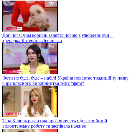
Дог-йога: чим корисні заняття йогою з улюбленцями –
тренерка Катерина Левінська
Фети не буде, буде – набіл! Україна повертає традиційну назву
сиру власного виробництва типу "фета"
Тіна Кароль розказала про творчість під час війни й
волонтерську роботу та заспівала наживо