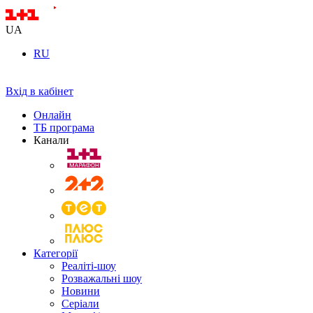
UA
RU
Вхід в кабінет
Онлайн
ТБ програма
Канали
Категорії
Реаліті-шоу
Розважальні шоу
Новини
Серіали