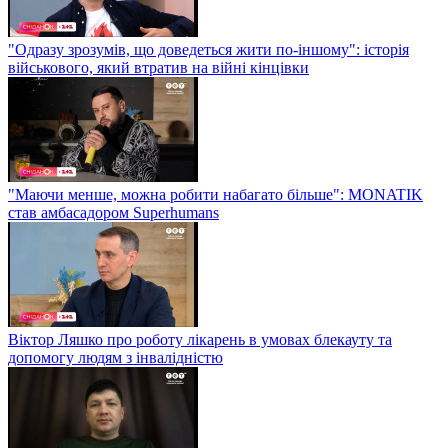
"Одразу зрозумів, що доведеться жити по-іншому": історія
військового, який втратив на війні кінцівки
"Маючи менше, можна робити набагато більше": MONATIK
став амбасадором Superhumans
Віктор Ляшко про роботу лікарень в умовах блекауту та
допомогу людям з інвалідністю