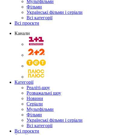
Мультфільми
Фільми
Українські фільми і серіали
Всі категорії
Всі проєкти
Канали
Категорії
Реаліті-шоу
Розважальні шоу
Новини
Серіали
Мультфільми
Фільми
Українські фільми і серіали
Всі категорії
Всі проєкти