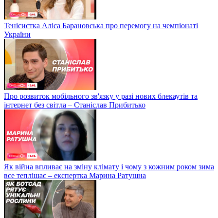
Тенісистка Аліса Барановська про перемогу на чемпіонаті
України
Про розвиток мобільного зв'язку у разі нових блекаутів та
інтернет без світла – Станіслав Прибитько
Як війна впливає на зміну клімату і чому з кожним роком зима
все теплішає – експертка Марина Ратушна