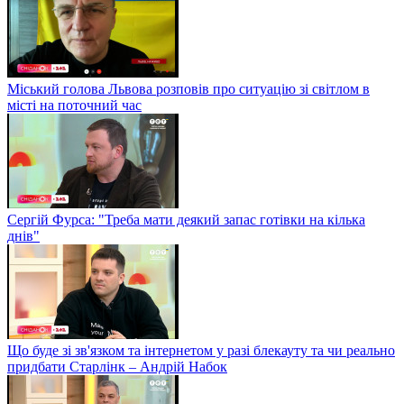
Міський голова Львова розповів про ситуацію зі світлом в
місті на поточний час
Сергій Фурса: "Треба мати деякий запас готівки на кілька
днів"
Що буде зі зв'язком та інтернетом у разі блекауту та чи реально
придбати Старлінк – Андрій Набок