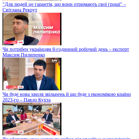
"Для людей це гарантія, що вони отримають свої гроші" –
Світлана Рекрут
Чи потрібен українцям 8-годинний робочий день – експерт
Максим Пилипенко
Чи буде нова хвиля звільнень й що буде з економікою країни
2023-го – Павло Кухта