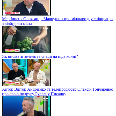
Мер Ірпеня Олександр Маркушин про міжнародну співпрацю
з відбудови міста
Як висівати зелень та спеції на підвіконні?
Актор Віктор Андрієнко та телепродюсер Олексій Гончаренко
про свою подругу Руслану Писанку