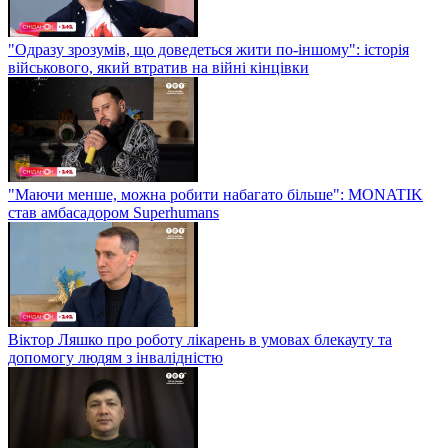
"Одразу зрозумів, що доведеться жити по-іншому": історія
військового, який втратив на війні кінцівки
"Маючи менше, можна робити набагато більше": MONATIK
став амбасадором Superhumans
Віктор Ляшко про роботу лікарень в умовах блекауту та
допомогу людям з інвалідністю