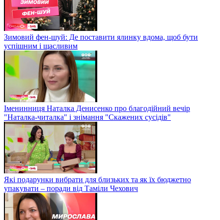
Зимовий фен-шуй: Де поставити ялинку вдома, щоб бути
успішним і щасливим
Іменинниця Наталка Денисенко про благодійний вечір
"Наталка-читалка" і знімання "Скажених сусідів"
Які подарунки вибрати для близьких та як їх бюджетно
упакувати – поради від Таміли Чехович