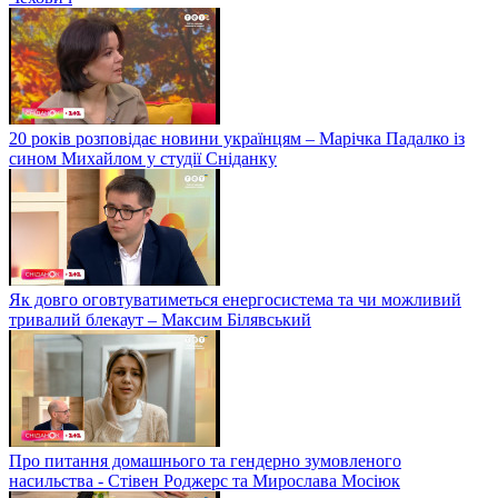
20 років розповідає новини українцям – Марічка Падалко із
сином Михайлом у студії Сніданку
Як довго оговтуватиметься енергосистема та чи можливий
тривалий блекаут – Максим Білявський
Про питання домашнього та гендерно зумовленого
насильства - Стівен Роджерс та Мирослава Мосіюк