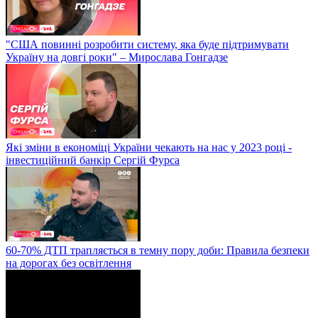
"США повинні розробити систему, яка буде підтримувати
Україну на довгі роки" – Мирослава Гонгадзе
Які зміни в економіці України чекають на нас у 2023 році -
інвестиційний банкір Сергій Фурса
60-70% ДТП трапляється в темну пору доби: Правила безпеки
на дорогах без освітлення