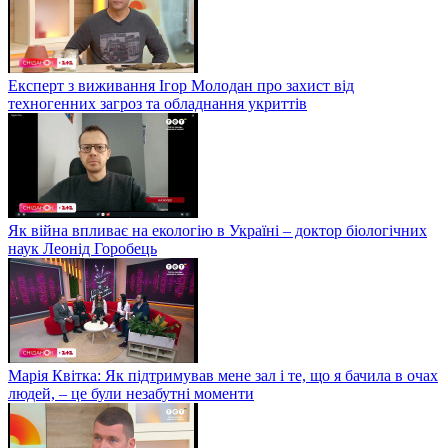
Експерт з виживання Ігор Молодан про захист від
техногенних загроз та обладнання укриттів
Як війна впливає на екологію в Україні – доктор біологічних
наук Леонід Горобець
Марія Квітка: Як підтримував мене зал і те, що я бачила в очах
людей, – це були незабутні моменти