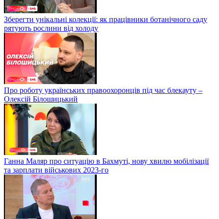
Зберегти унікальні колекції: як працівники ботанічного саду
рятують рослини від холоду
Про роботу українських правоохоронців під час блекауту –
Олексій Білошицький
Ганна Маляр про ситуацію в Бахмуті, нову хвилю мобілізації
та зарплати військових 2023-го