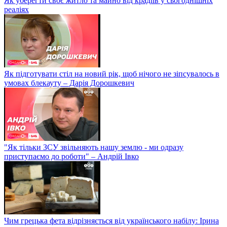
Як уберегти своє житло та майно від крадіїв у сьогоднішніх
реаліях
Як підготувати стіл на новий рік, щоб нічого не зіпсувалось в
умовах блекауту – Дарія Дорошкевич
"Як тільки ЗСУ звільняють нашу землю - ми одразу
приступаємо до роботи" – Андрій Івко
Чим грецька фета відрізняється від українського набілу: Ірина