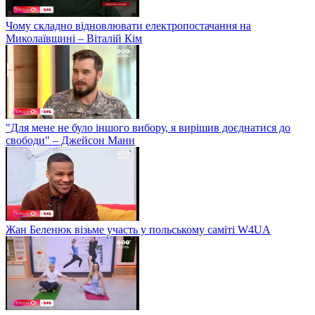
Чому складно відновлювати електропостачання на
Миколаївщині – Віталій Кім
"Для мене не було іншого вибору, я вирішив доєднатися до
свободи" – Джейсон Манн
Жан Беленюк візьме участь у польському саміті W4UA