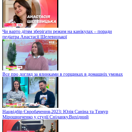
Чи варто дітям зберігати режим на канікулах – поради
педіатра Анастасії Шелевицької
Все про догляд за ялинками в горщиках в домашніх умовах
Нацвідбір Євробачення-2023: Юлія Саніна та Тимур
Мірошниченко у студії Сніданку.Вихідний