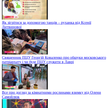
Як зігрітися за допомогою танців – руханка від Ксенії
Литвинової
Священник ПЦУ Георгій Коваленко про обшуки московського
патріархату і чи буде ПЦУ служити в Лаврі
Все про догляд за кімнатними рослинами взимку від Олени
Самойлюк