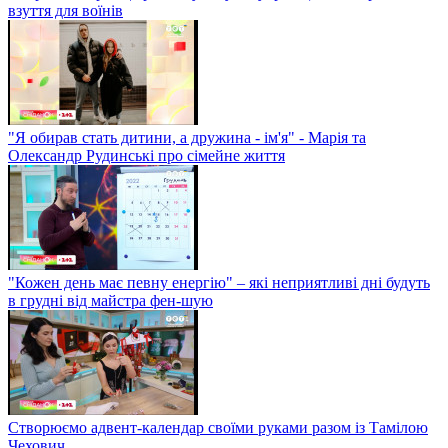
взуття для воїнів
"Я обирав стать дитини, а дружина - ім'я" - Марія та
Олександр Рудинські про сімейне життя
"Кожен день має певну енергію" – які неприятливі дні будуть
в грудні від майстра фен-шую
Створюємо адвент-календар своїми руками разом із Тамілою
Чехович