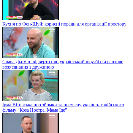
Кухня по Фен-Шуй: корисні поради для організації простору
Слава Дьомін: відверто про український шоу-біз та раптове
возз'єднання з дружиною
Ірма Вітовська про зйомки та прем'єру україно-італійського
фільму "Коза Ностра. Мама їде"