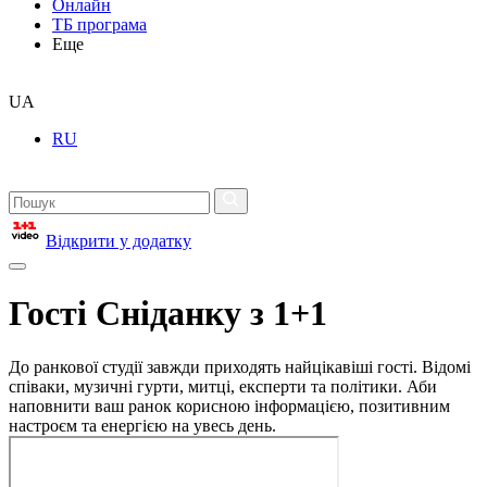
Онлайн
ТБ програма
Еще
UA
RU
Відкрити у додатку
Гості Сніданку з 1+1
До ранкової студії завжди приходять найцікавіші гості. Відомі
співаки, музичні гурти, митці, експерти та політики. Аби
наповнити ваш ранок корисною інформацією, позитивним
настроєм та енергією на увесь день.