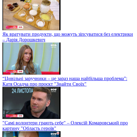
Як вратувати продукти, що можуть зіпсуватися без електрики
– Дарія Дорошкевич
“Цивільні заручники – це зараз наша найбільша проблема”:
Катя Осадча про проєкт "Знайти Своїх"
"Самі волонтери грають себе" – Олексій Комаровський про
картину "Область героїв"