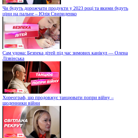
Чи будуть дорожчати продукти у 2023 році та якими будуть
ціни на пальне – Юлія Свириденко
Сам удома: Безпека дітей під час зимових канікул — Олена
Лізвінська
Хореограф, що продовжує танцювати попри війну –
щоденники війни