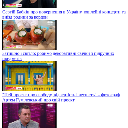
Сергій Бабкін про повернення в Україну, ювілейні концерти та
виїзд родини за кордон
Затишно і світло: робимо декоративні свічки з підручних
предметів
"Цей проєкт про свободу, відвертість і чесність" – фотограф
Артем Гумілевський про свій проєкт