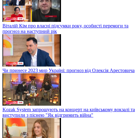
Віталій Кім про власні підсумки року, особисті перемоги та
прогноз на наступний рік
Чи принесе 2023 мир Україні: прогноз від Олексія Арестовича
Kozak System запрошують на концерт на київському вокзалі та
виступили з піснею "Як відгримить війна"