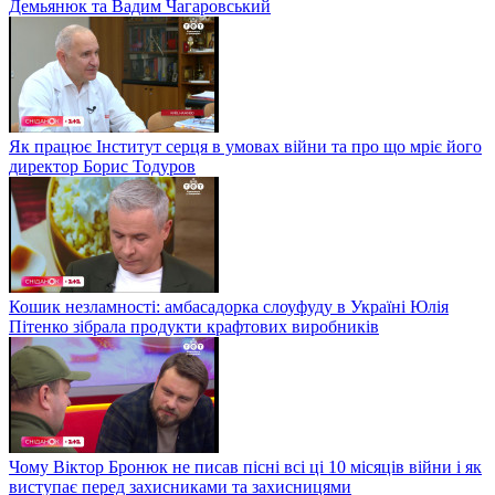
Демьянюк та Вадим Чагаровський
Як працює Інститут серця в умовах війни та про що мріє його
директор Борис Тодуров
Кошик незламності: амбасадорка слоуфуду в Україні Юлія
Пітенко зібрала продукти крафтових виробників
Чому Віктор Бронюк не писав пісні всі ці 10 місяців війни і як
виступає перед захисниками та захисницями