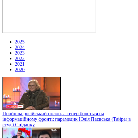
2025
2024
2023
2022
2021
2020
Пройшла російський полон, а тепер бореться на
інформаційному фронті: парамедик Юлія Паєвська (Тайра) в
студії Сніданку