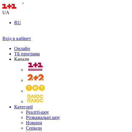
UA
RU
Вхід в кабінет
Онлайн
ТБ програма
Канали
Категорії
Реаліті-шоу
Розважальні шоу
Новини
Серіали