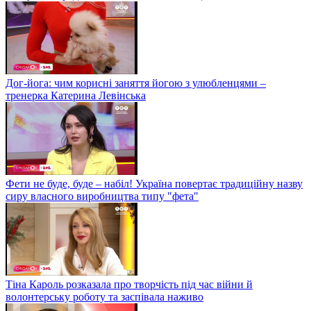
Дог-йога: чим корисні заняття йогою з улюбленцями –
тренерка Катерина Левінська
Фети не буде, буде – набіл! Україна повертає традиційну назву
сиру власного виробництва типу "фета"
Тіна Кароль розказала про творчість під час війни й
волонтерську роботу та заспівала наживо