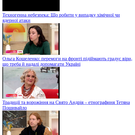
Техногенна небезпека: Що робити у випадку хімічної чи
ядерної атаки
Ольга Кошеленко: перемоги на фронті підіймають градус віри,
що треба й надалі допомагати Україні
Традиції та ворожіння на Свято Андрія – етнографиня Тетяна
Пошивайло