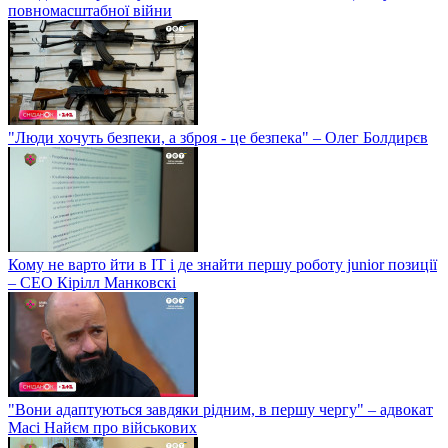
повномасштабної війни
"Люди хочуть безпеки, а зброя - це безпека" – Олег Болдирєв
Кому не варто йти в IT і де знайти першу роботу junior позиції
– СЕО Кірілл Манковскі
"Вони адаптуються завдяки рідним, в першу чергу" – адвокат
Масі Найєм про військових