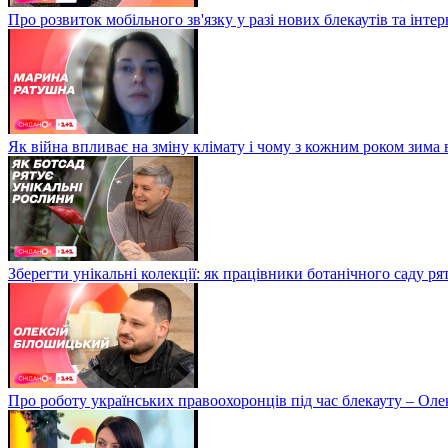
Про розвиток мобільного зв'язку у разі нових блекаутів та інте
Як війна впливає на зміну клімату і чому з кожним роком зима
Зберегти унікальні колекції: як працівники ботанічного саду р
Про роботу українських правоохоронців під час блекауту – Ол