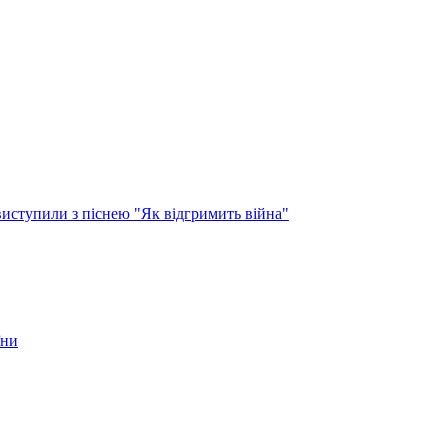
виступили з піснею "Як відгримить війна"
їни