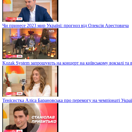
Чи принесе 2023 мир Україні: прогноз від Олексія Арестовича
Kozak System запрошують на концерт на київському вокзалі та 
Тенісистка Аліса Барановська про перемогу на чемпіонаті Укра