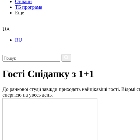
Онлайн
ТБ програма
Еще
UA
RU
Гості Сніданку з 1+1
До ранкової студії завжди приходять найцікавіші гості. Відомі
енергією на увесь день.