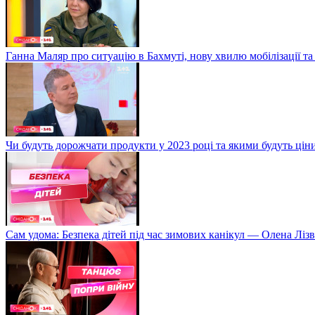
Ганна Маляр про ситуацію в Бахмуті, нову хвилю мобілізації та
Чи будуть дорожчати продукти у 2023 році та якими будуть ці
Сам удома: Безпека дітей під час зимових канікул — Олена Лізв