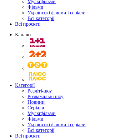
Мультфільми
Фільми
Українські фільми і серіали
Всі категорії
Всі проєкти
Канали
Категорії
Реаліті-шоу
Розважальні шоу
Новини
Серіали
Мультфільми
Фільми
Українські фільми і серіали
Всі категорії
Всі проєкти