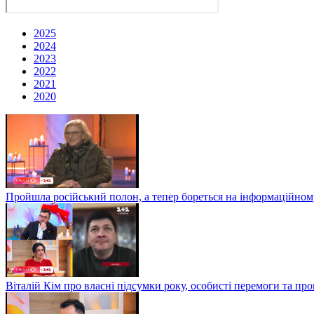
2025
2024
2023
2022
2021
2020
Пройшла російський полон, а тепер бореться на інформаційному
Віталій Кім про власні підсумки року, особисті перемоги та пр