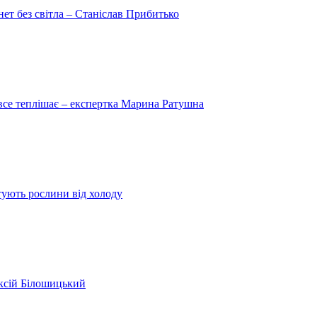
рнет без світла – Станіслав Прибитько
 все теплішає – експертка Марина Ратушна
ятують рослини від холоду
ексій Білошицький