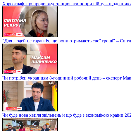
Хореограф, що продовжує танцювати попри війну – щоденник
"Для людей це гарантія, що вони отримають свої гроші" – Світ
Чи потрібен українцям 8-годинний робочий день – експерт М
Чи буде нова хвиля звільнень й що буде з економікою країни 20