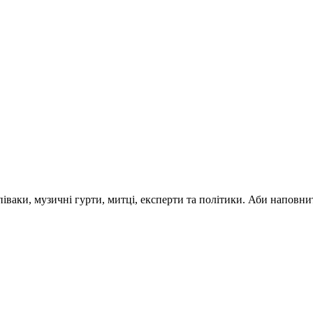
 співаки, музичні гурти, митці, експерти та політики. Аби напо