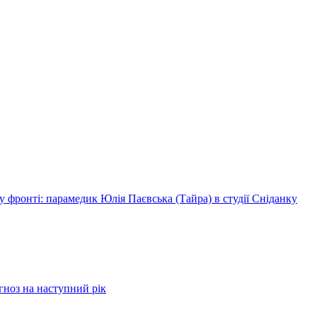
 фронті: парамедик Юлія Паєвська (Тайра) в студії Сніданку
огноз на наступний рік