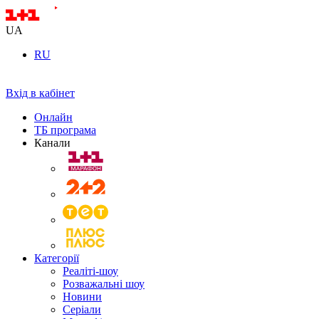
UA
RU
Вхід в кабінет
Онлайн
ТБ програма
Канали
Категорії
Реаліті-шоу
Розважальні шоу
Новини
Серіали