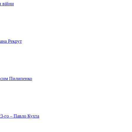
и війни
лана Рекрут
аксим Пилипенко
23-го – Павло Кухта