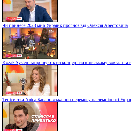
Чи принесе 2023 мир Україні: прогноз від Олексія Арестовича
Kozak System запрошують на концерт на київському вокзалі та 
Тенісистка Аліса Барановська про перемогу на чемпіонаті Укра