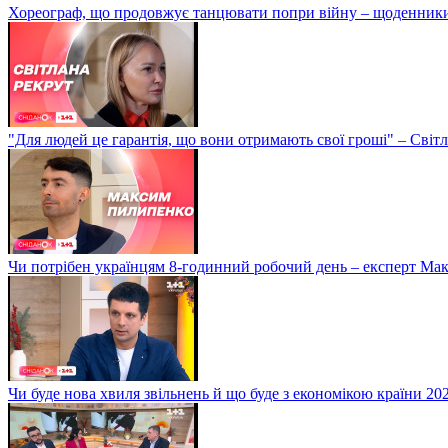
Хореограф, що продовжує танцювати попри війну – щоденник
"Для людей це гарантія, що вони отримають свої гроші" – Світ
Чи потрібен українцям 8-годинний робочий день – експерт М
Чи буде нова хвиля звільнень й що буде з економікою країни 20