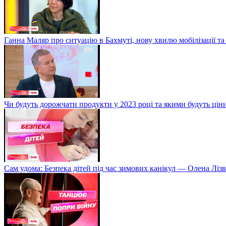
Ганна Маляр про ситуацію в Бахмуті, нову хвилю мобілізації та
Чи будуть дорожчати продукти у 2023 році та якими будуть ці
Сам удома: Безпека дітей під час зимових канікул — Олена Лізв