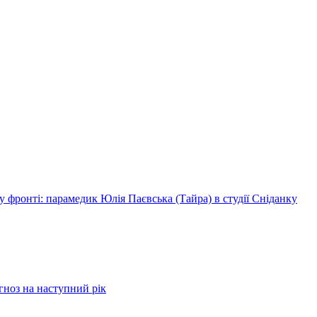
 фронті: парамедик Юлія Паєвська (Тайра) в студії Сніданку
огноз на наступний рік