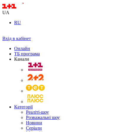
UA
RU
Вхід в кабінет
Онлайн
ТБ програма
Канали
Категорії
Реаліті-шоу
Розважальні шоу
Новини
Серіали