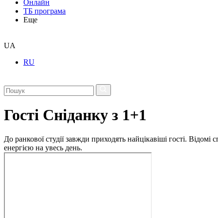
Онлайн
ТБ програма
Еще
UA
RU
Гості Сніданку з 1+1
До ранкової студії завжди приходять найцікавіші гості. Відомі
енергією на увесь день.