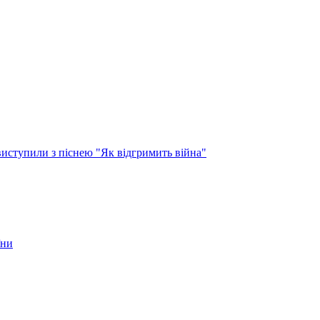
виступили з піснею "Як відгримить війна"
їни