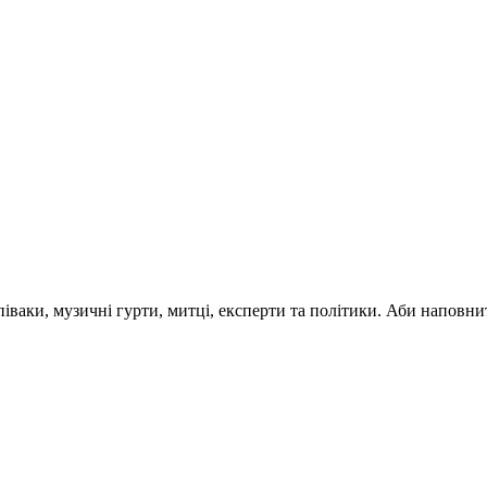
 співаки, музичні гурти, митці, експерти та політики. Аби напо