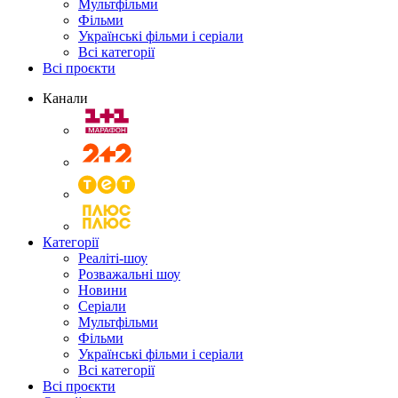
Мультфільми
Фільми
Українські фільми і серіали
Всі категорії
Всі проєкти
Канали
Категорії
Реаліті-шоу
Розважальні шоу
Новини
Серіали
Мультфільми
Фільми
Українські фільми і серіали
Всі категорії
Всі проєкти