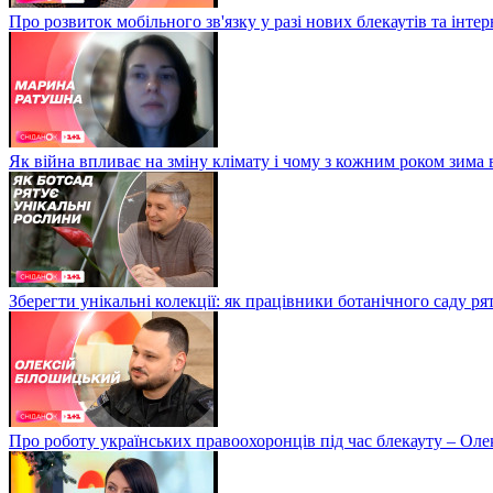
Про розвиток мобільного зв'язку у разі нових блекаутів та інте
Як війна впливає на зміну клімату і чому з кожним роком зима
Зберегти унікальні колекції: як працівники ботанічного саду р
Про роботу українських правоохоронців під час блекауту – Ол