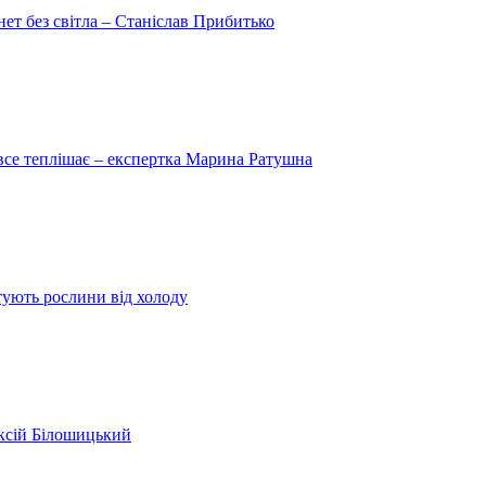
рнет без світла – Станіслав Прибитько
 все теплішає – експертка Марина Ратушна
ятують рослини від холоду
ексій Білошицький