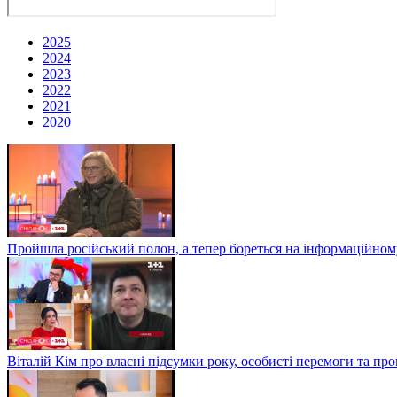
2025
2024
2023
2022
2021
2020
Пройшла російський полон, а тепер бореться на інформаційному
Віталій Кім про власні підсумки року, особисті перемоги та пр