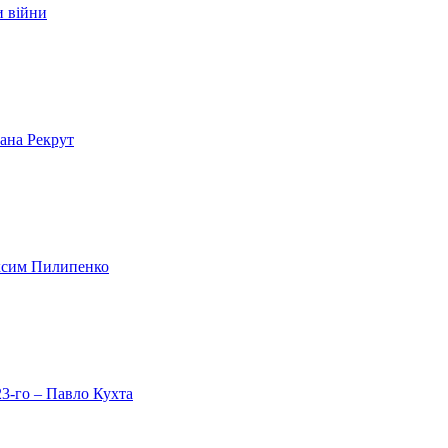
и війни
лана Рекрут
аксим Пилипенко
23-го – Павло Кухта