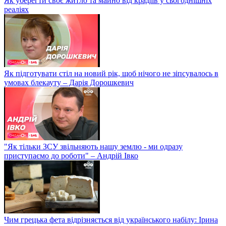
Як уберегти своє житло та майно від крадіїв у сьогоднішніх
реаліях
Як підготувати стіл на новий рік, щоб нічого не зіпсувалось в
умовах блекауту – Дарія Дорошкевич
"Як тільки ЗСУ звільняють нашу землю - ми одразу
приступаємо до роботи" – Андрій Івко
Чим грецька фета відрізняється від українського набілу: Ірина