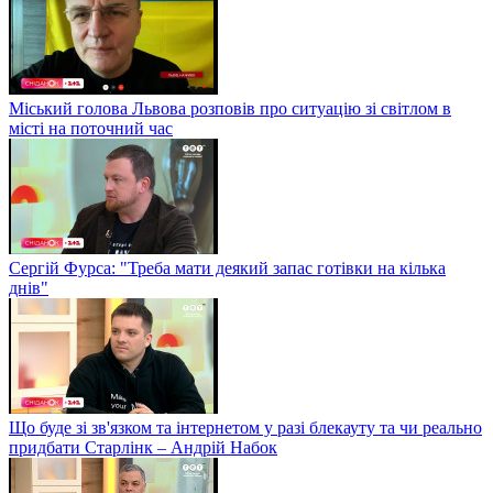
Міський голова Львова розповів про ситуацію зі світлом в
місті на поточний час
Сергій Фурса: "Треба мати деякий запас готівки на кілька
днів"
Що буде зі зв'язком та інтернетом у разі блекауту та чи реально
придбати Старлінк – Андрій Набок