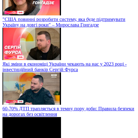
"США повинні розробити систему, яка буде підтримувати
Україну на довгі роки" – Мирослава Гонгадзе
Які зміни в економіці України чекають на нас у 2023 році -
інвестиційний банкір Сергій Фурса
60-70% ДТП трапляється в темну пору доби: Правила безпеки
на дорогах без освітлення