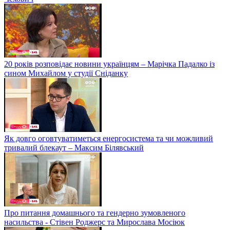
20 років розповідає новини українцям – Марічка Падалко із
сином Михайлом у студії Сніданку
Як довго оговтуватиметься енергосистема та чи можливий
тривалий блекаут – Максим Білявський
Про питання домашнього та гендерно зумовленого
насильства - Стівен Роджерс та Мирослава Мосіюк