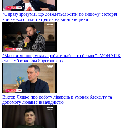
"Одразу зрозумів, що доведеться жити по-іншому": історія
військового, який втратив на війні кінцівки
"Маючи менше, можна робити набагато більше": MONATIK
став амбасадором Superhumans
Віктор Ляшко про роботу лікарень в умовах блекауту та
допомогу людям з інвалідністю