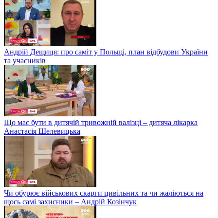
Андрій Дещиця: про саміт у Польщі, план відбудови України
та учасників
Що має бути в дитячій тривожній валізці – дитяча лікарка
Анастасія Шелевицька
Чи обурює військових скарги цивільних та чи жаліються на
щось самі захисники – Андрій Козінчук