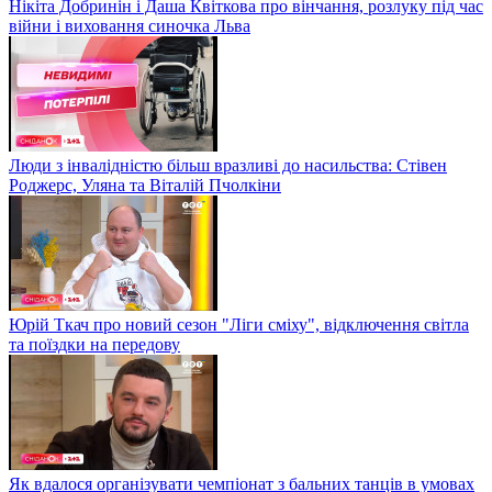
Нікіта Добринін і Даша Квіткова про вінчання, розлуку під час
війни і виховання синочка Льва
Люди з інвалідністю більш вразливі до насильства: Стівен
Роджерс, Уляна та Віталій Пчолкіни
Юрій Ткач про новий сезон "Ліги сміху", відключення світла
та поїздки на передову
Як вдалося організувати чемпіонат з бальних танців в умовах