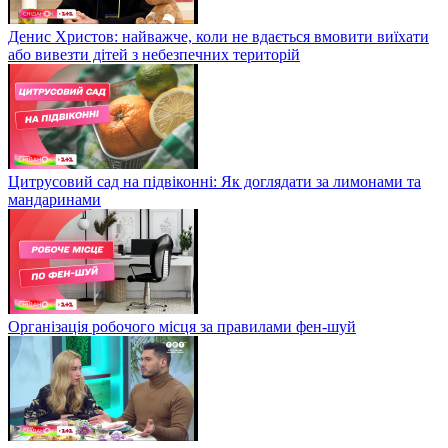
Денис Христов: найважче, коли не вдається вмовити виїхати
або вивезти дітей з небезпечних територій
Цитрусовий сад на підвіконні: Як доглядати за лимонами та
мандаринами
Організація робочого місця за правилами фен-шуй