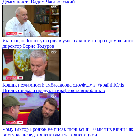
Демьянюк та Вадим Чагаровський
Як працює Інститут серця в умовах війни та про що мріє його
директор Борис Тодуров
Кошик незламності: амбасадорка слоуфуду в Україні Юлія
Пітенко зібрала продукти крафтових виробників
Чому Віктор Бронюк не писав пісні всі ці 10 місяців війни і як
виступає перед захисниками та захисницями