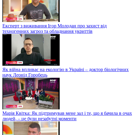
Експерт з виживання Ігор Молодан про захист від
техногенних загроз та обладнання укриттів
Як війна впливає на екологію в Україні – доктор біологічних
наук Леонід Горобець
Марія Квітка: Як підтримував мене зал і те, що я бачила в очах
людей, – це були незабутні моменти