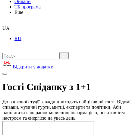
Онлайн
ТБ програма
Еще
UA
RU
Відкрити у додатку
Гості Сніданку з 1+1
До ранкової студії завжди приходять найцікавіші гості. Відомі
співаки, музичні гурти, митці, експерти та політики. Аби
наповнити ваш ранок корисною інформацією, позитивним
настроєм та енергією на увесь день.