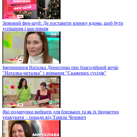
Зимовий фен-шуй: Де поставити ялинку вдома, щоб бути
успішним і щасливим
Іменинниця Наталка Денисенко про благодійний вечір
"Наталка-читалка" і знімання "Скажених сусідів"
Які подарунки вибрати для близьких та як їх бюджетно
упакувати – поради від Таміли Чехович