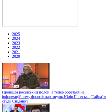
2025
2024
2023
2022
2021
2020
Пройшла російський полон, а тепер бореться на
інформаційному фронті: парамедик Юлія Паєвська (Тайра) в
студії Сніданку