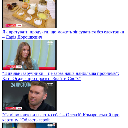
Як вратувати продукти, що можуть зіпсуватися без електрики
– Дарія Дорошкевич
“Цивільні заручники – це зараз наша найбільша проблема”:
Катя Осадча про проєкт "Знайти Своїх"
"Самі волонтери грають себе" – Олексій Комаровський про
картину "Область героїв"