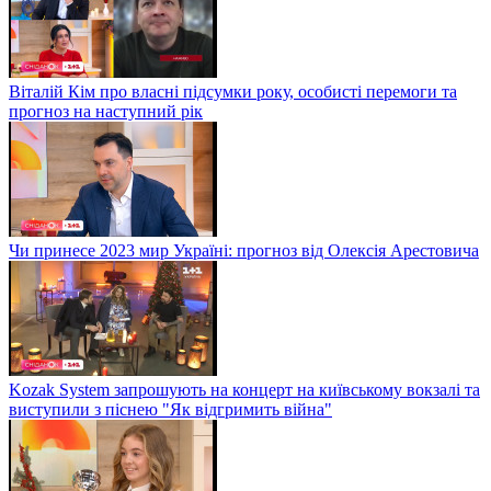
Віталій Кім про власні підсумки року, особисті перемоги та
прогноз на наступний рік
Чи принесе 2023 мир Україні: прогноз від Олексія Арестовича
Kozak System запрошують на концерт на київському вокзалі та
виступили з піснею "Як відгримить війна"