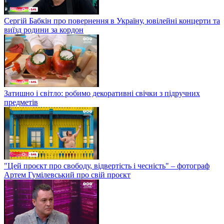
Сергій Бабкін про повернення в Україну, ювілейні концерти та
виїзд родини за кордон
Затишно і світло: робимо декоративні свічки з підручних
предметів
"Цей проєкт про свободу, відвертість і чесність" – фотограф
Артем Гумілевський про свій проєкт