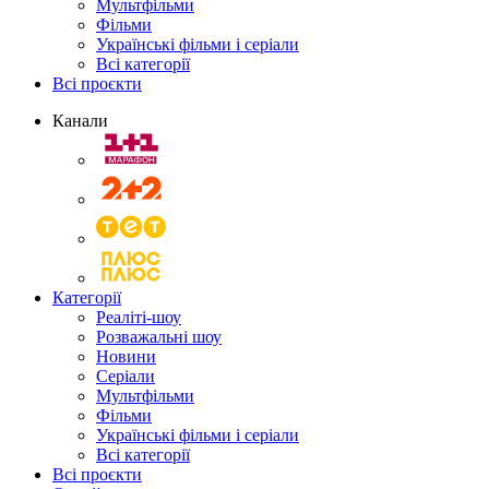
Мультфільми
Фільми
Українські фільми і серіали
Всі категорії
Всі проєкти
Канали
Категорії
Реаліті-шоу
Розважальні шоу
Новини
Серіали
Мультфільми
Фільми
Українські фільми і серіали
Всі категорії
Всі проєкти