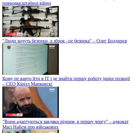
повномасштабної війни
"Люди хочуть безпеки, а зброя - це безпека" – Олег Болдирєв
Кому не варто йти в IT і де знайти першу роботу junior позиції
– СЕО Кірілл Манковскі
"Вони адаптуються завдяки рідним, в першу чергу" – адвокат
Масі Найєм про військових