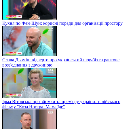
Кухня по Фен-Шуй: корисні поради для організації простору
Слава Дьомін: відверто про український шоу-біз та раптове
возз'єднання з дружиною
Ірма Вітовська про зйомки та прем'єру україно-італійського
фільму "Коза Ностра. Мама їде"