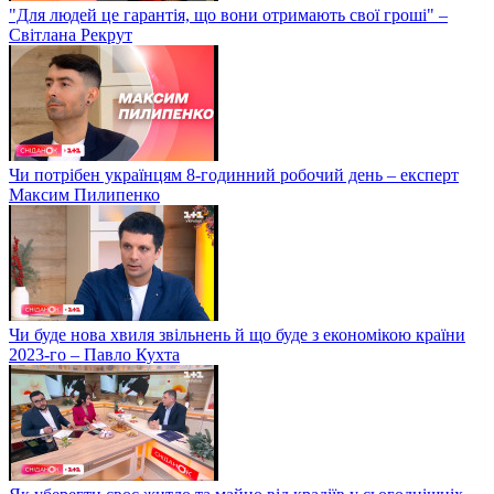
"Для людей це гарантія, що вони отримають свої гроші" –
Світлана Рекрут
Чи потрібен українцям 8-годинний робочий день – експерт
Максим Пилипенко
Чи буде нова хвиля звільнень й що буде з економікою країни
2023-го – Павло Кухта