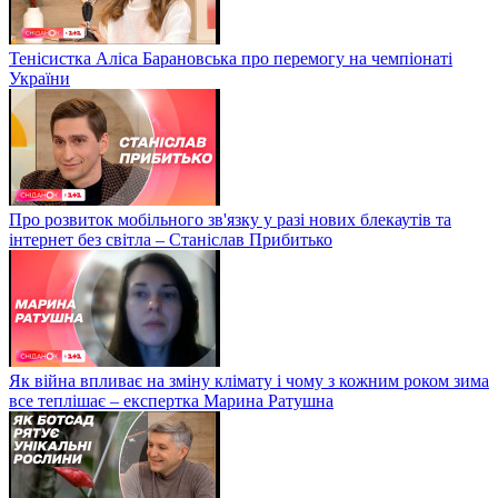
Тенісистка Аліса Барановська про перемогу на чемпіонаті
України
Про розвиток мобільного зв'язку у разі нових блекаутів та
інтернет без світла – Станіслав Прибитько
Як війна впливає на зміну клімату і чому з кожним роком зима
все теплішає – експертка Марина Ратушна