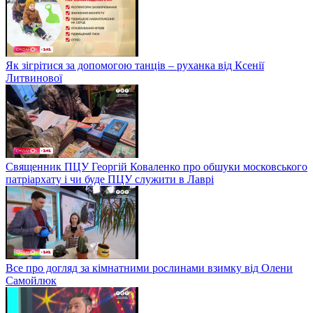
Як зігрітися за допомогою танців – руханка від Ксенії
Литвинової
Священник ПЦУ Георгій Коваленко про обшуки московського
патріархату і чи буде ПЦУ служити в Лаврі
Все про догляд за кімнатними рослинами взимку від Олени
Самойлюк