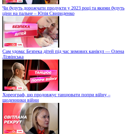
Чи будуть дорожчати продукти у 2023 році та якими будуть
ціни на пальне – Юлія Свириденко
Сам удома: Безпека дітей під час зимових канікул — Олена
Лізвінська
Хореограф, що продовжує танцювати попри війну –
щоденники війни