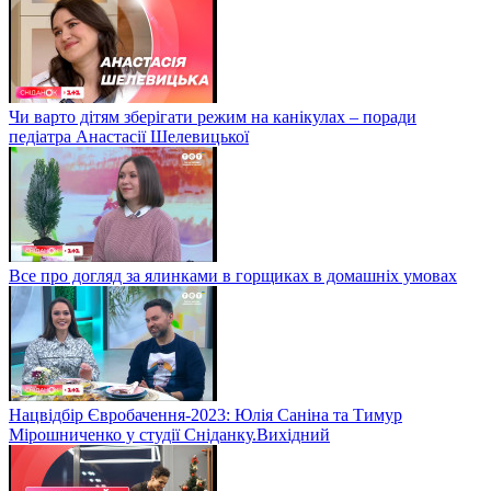
Чи варто дітям зберігати режим на канікулах – поради
педіатра Анастасії Шелевицької
Все про догляд за ялинками в горщиках в домашніх умовах
Нацвідбір Євробачення-2023: Юлія Саніна та Тимур
Мірошниченко у студії Сніданку.Вихідний