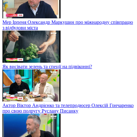
Мер Ірпеня Олександр Маркушин про міжнародну співпрацю
з відбудови міста
Як висівати зелень та спеції на підвіконні?
Актор Віктор Андрієнко та телепродюсер Олексій Гончаренко
про свою подругу Руслану Писанку