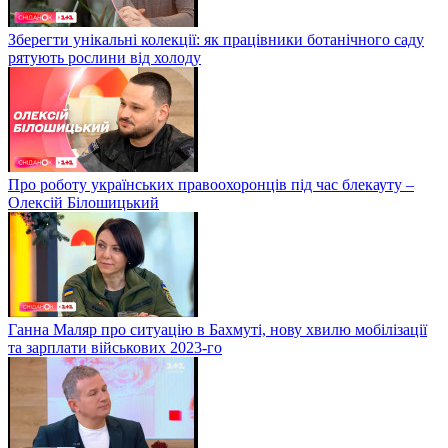
Зберегти унікальні колекції: як працівники ботанічного саду
рятують рослини від холоду
Про роботу українських правоохоронців під час блекауту –
Олексій Білошицький
Ганна Маляр про ситуацію в Бахмуті, нову хвилю мобілізації
та зарплати військових 2023-го