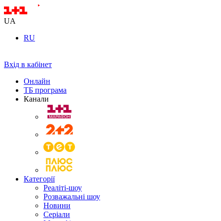
UA
RU
Вхід в кабінет
Онлайн
ТБ програма
Канали
Категорії
Реаліті-шоу
Розважальні шоу
Новини
Серіали