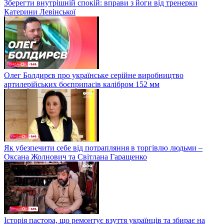
Зберегти внутрішній спокій: вправи з йоги від тренерки
Катерини Левінської
Олег Болдирєв про українське серійне виробництво
артилерійських боєприпасів калібром 152 мм
Як убезпечити себе від потрапляння в торгівлю людьми –
Оксана Жолнович та Світлана Гаращенко
Історія пастора, що ремонтує взуття українців та збирає на