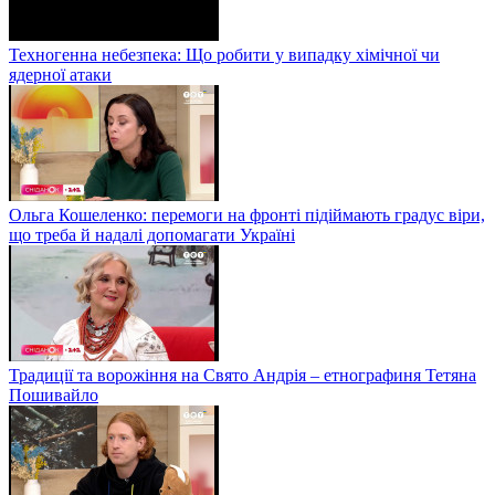
Техногенна небезпека: Що робити у випадку хімічної чи
ядерної атаки
Ольга Кошеленко: перемоги на фронті підіймають градус віри,
що треба й надалі допомагати Україні
Традиції та ворожіння на Свято Андрія – етнографиня Тетяна
Пошивайло