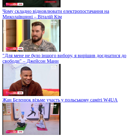
Чому складно відновлювати електропостачання на
Миколаївщині – Віталій Кім
"Для мене не було іншого вибору, я вирішив доєднатися до
свободи" – Джейсон Манн
Жан Беленюк візьме участь у польському саміті W4UA