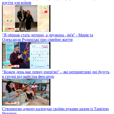
взуття для воїнів
"Я обирав стать дитини, а дружина - ім'я" - Марія та
Олександр Рудинські про сімейне життя
"Кожен день має певну енергію" – які неприятливі дні будуть
в грудні від майстра фен-шую
Створюємо адвент-календар своїми руками разом із Тамілою
Чехович