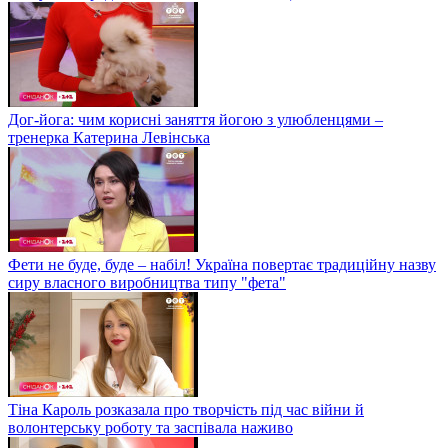
Дог-йога: чим корисні заняття йогою з улюбленцями –
тренерка Катерина Левінська
Фети не буде, буде – набіл! Україна повертає традиційну назву
сиру власного виробництва типу "фета"
Тіна Кароль розказала про творчість під час війни й
волонтерську роботу та заспівала наживо