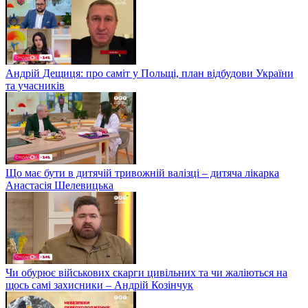
Андрій Дещиця: про саміт у Польщі, план відбудови України
та учасників
Що має бути в дитячій тривожній валізці – дитяча лікарка
Анастасія Шелевицька
Чи обурює військових скарги цивільних та чи жаліються на
щось самі захисники – Андрій Козінчук