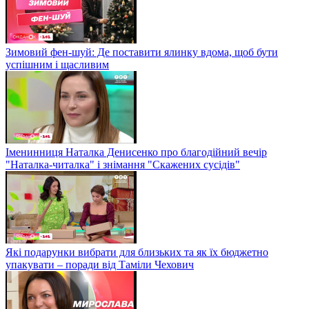
Зимовий фен-шуй: Де поставити ялинку вдома, щоб бути
успішним і щасливим
Іменинниця Наталка Денисенко про благодійний вечір
"Наталка-читалка" і знімання "Скажених сусідів"
Які подарунки вибрати для близьких та як їх бюджетно
упакувати – поради від Таміли Чехович