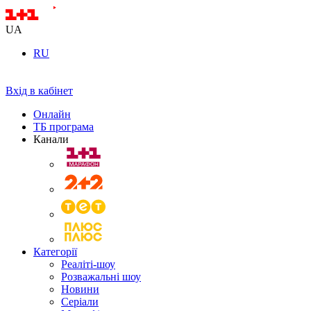
UA
RU
Вхід в кабінет
Онлайн
ТБ програма
Канали
Категорії
Реаліті-шоу
Розважальні шоу
Новини
Серіали