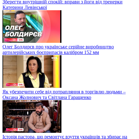
Зберегти внутрішній спокій: вправи з йоги від тренерки
Катерини Левінської
Олег Болдирєв про українське серійне виробництво
артилерійських боєприпасів калібром 152 мм
Як убезпечити себе від потрапляння в торгівлю людьми –
Оксана Жолнович та Світлана Гаращенко
Історія пастора, що ремонтує взуття українців та збирає на