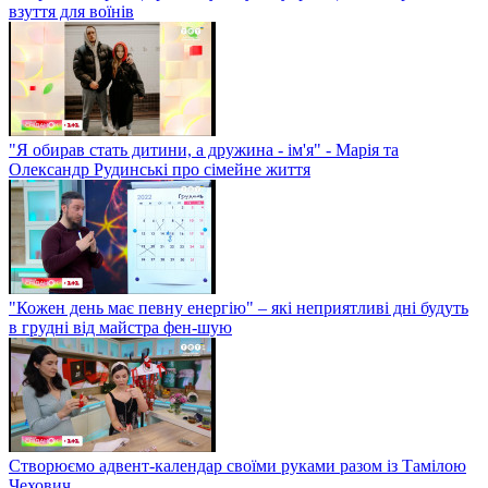
взуття для воїнів
"Я обирав стать дитини, а дружина - ім'я" - Марія та
Олександр Рудинські про сімейне життя
"Кожен день має певну енергію" – які неприятливі дні будуть
в грудні від майстра фен-шую
Створюємо адвент-календар своїми руками разом із Тамілою
Чехович