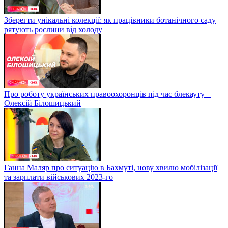
Зберегти унікальні колекції: як працівники ботанічного саду
рятують рослини від холоду
Про роботу українських правоохоронців під час блекауту –
Олексій Білошицький
Ганна Маляр про ситуацію в Бахмуті, нову хвилю мобілізації
та зарплати військових 2023-го