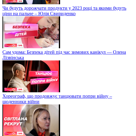
Чи будуть дорожчати продукти у 2023 році та якими будуть
ціни на пальне – Юлія Свириденко
Сам удома: Безпека дітей під час зимових канікул — Олена
Лізвінська
Хореограф, що продовжує танцювати попри війну –
щоденники війни