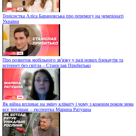
Тенісистка Аліса Барановська про перемогу на чемпіонаті
України
Про розвиток мобільного зв'язку у разі нових блекаутів та
інтернет без світла – Станіслав Прибитько
Як війна впливає на зміну клімату і чому з кожним роком зима
все теплішає – експертка Марина Ратушна