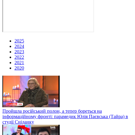
2025
2024
2023
2022
2021
2020
Пройшла російський полон, а тепер бореться на
інформаційному фронті: парамедик Юлія Паєвська (Тайра) в
студії Сніданку