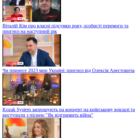
Віталій Кім про власні підсумки року, особисті перемоги та
прогноз на наступний рік
Чи принесе 2023 мир Україні: прогноз від Олексія Арестовича
Kozak System запрошують на концерт на київському вокзалі та
виступили з піснею "Як відгримить війна"