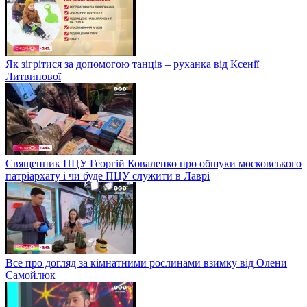
Як зігрітися за допомогою танців – руханка від Ксенії
Литвинової
Священник ПЦУ Георгій Коваленко про обшуки московського
патріархату і чи буде ПЦУ служити в Лаврі
Все про догляд за кімнатними рослинами взимку від Олени
Самойлюк