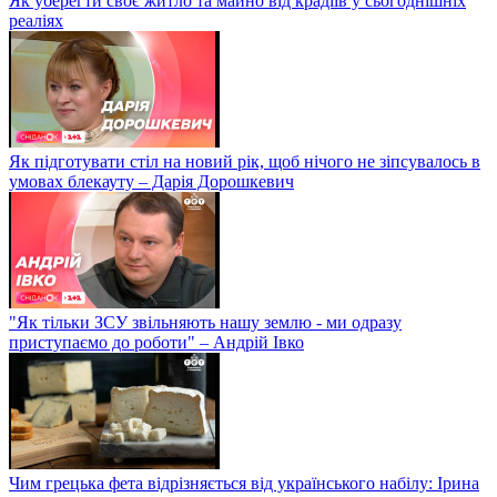
Як уберегти своє житло та майно від крадіїв у сьогоднішніх
реаліях
Як підготувати стіл на новий рік, щоб нічого не зіпсувалось в
умовах блекауту – Дарія Дорошкевич
"Як тільки ЗСУ звільняють нашу землю - ми одразу
приступаємо до роботи" – Андрій Івко
Чим грецька фета відрізняється від українського набілу: Ірина