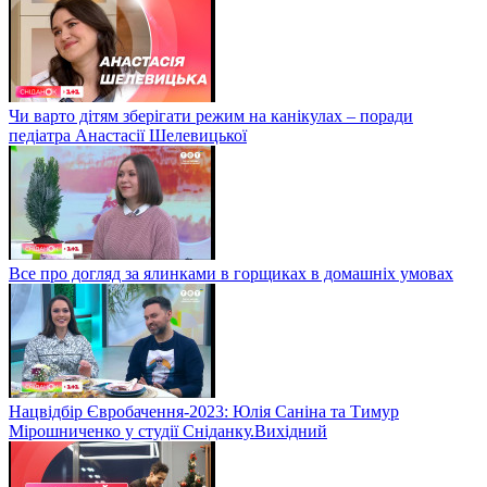
Чи варто дітям зберігати режим на канікулах – поради
педіатра Анастасії Шелевицької
Все про догляд за ялинками в горщиках в домашніх умовах
Нацвідбір Євробачення-2023: Юлія Саніна та Тимур
Мірошниченко у студії Сніданку.Вихідний