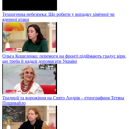
Техногенна небезпека: Що робити у випадку хімічної чи
ядерної атаки
Ольга Кошеленко: перемоги на фронті підіймають градус віри,
що треба й надалі допомагати Україні
Традиції та ворожіння на Свято Андрія – етнографиня Тетяна
Пошивайло