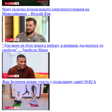
Чому складно відновлювати електропостачання на
Миколаївщині – Віталій Кім
"Для мене не було іншого вибору, я вирішив доєднатися до
свободи" – Джейсон Манн
Жан Беленюк візьме участь у польському саміті W4UA