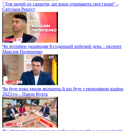
"Для людей це гарантія, що вони отримають свої гроші" –
Світлана Рекрут
Чи потрібен українцям 8-годинний робочий день – експерт
Максим Пилипенко
Чи буде нова хвиля звільнень й що буде з економікою країни
2023-го – Павло Кухта