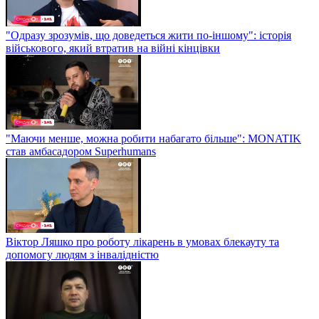
"Одразу зрозумів, що доведеться жити по-іншому": історія
військового, який втратив на війні кінцівки
"Маючи менше, можна робити набагато більше": MONATIK
став амбасадором Superhumans
Віктор Ляшко про роботу лікарень в умовах блекауту та
допомогу людям з інвалідністю