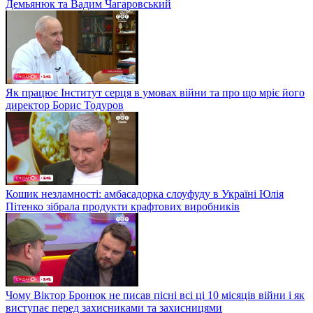
Демьянюк та Вадим Чагаровський
Як працює Інститут серця в умовах війни та про що мріє його
директор Борис Тодуров
Кошик незламності: амбасадорка слоуфуду в Україні Юлія
Пітенко зібрала продукти крафтових виробників
Чому Віктор Бронюк не писав пісні всі ці 10 місяців війни і як
виступає перед захисниками та захисницями