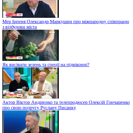
Мер Ірпеня Олександр Маркушин про міжнародну співпрацю
з відбудови міста
Як висівати зелень та спеції на підвіконні?
Актор Віктор Андрієнко та телепродюсер Олексій Гончаренко
про свою подругу Руслану Писанку