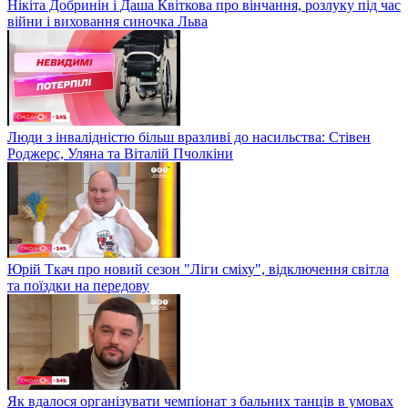
Нікіта Добринін і Даша Квіткова про вінчання, розлуку під час
війни і виховання синочка Льва
Люди з інвалідністю більш вразливі до насильства: Стівен
Роджерс, Уляна та Віталій Пчолкіни
Юрій Ткач про новий сезон "Ліги сміху", відключення світла
та поїздки на передову
Як вдалося організувати чемпіонат з бальних танців в умовах