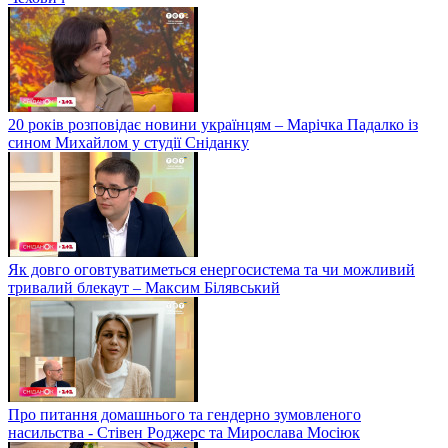
20 років розповідає новини українцям – Марічка Падалко із
сином Михайлом у студії Сніданку
Як довго оговтуватиметься енергосистема та чи можливий
тривалий блекаут – Максим Білявський
Про питання домашнього та гендерно зумовленого
насильства - Стівен Роджерс та Мирослава Мосіюк