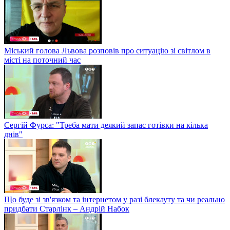
Міський голова Львова розповів про ситуацію зі світлом в
місті на поточний час
Сергій Фурса: "Треба мати деякий запас готівки на кілька
днів"
Що буде зі зв'язком та інтернетом у разі блекауту та чи реально
придбати Старлінк – Андрій Набок