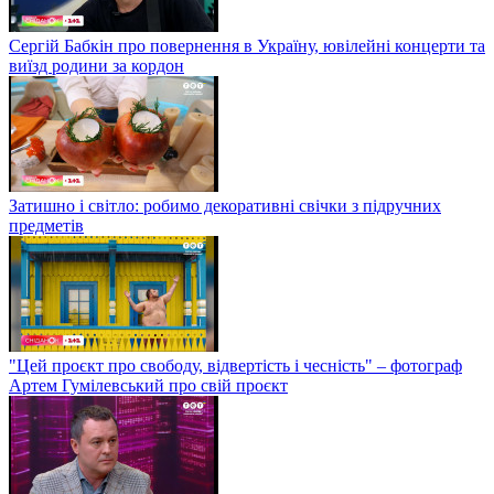
Сергій Бабкін про повернення в Україну, ювілейні концерти та
виїзд родини за кордон
Затишно і світло: робимо декоративні свічки з підручних
предметів
"Цей проєкт про свободу, відвертість і чесність" – фотограф
Артем Гумілевський про свій проєкт