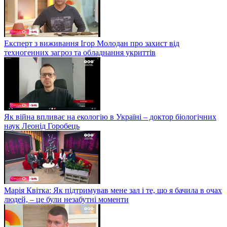
Експерт з виживання Ігор Молодан про захист від
техногенних загроз та обладнання укриттів
Як війна впливає на екологію в Україні – доктор біологічних
наук Леонід Горобець
Марія Квітка: Як підтримував мене зал і те, що я бачила в очах
людей, – це були незабутні моменти