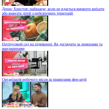
Денис Христов: найважче, коли не вдається вмовити виїхати
або вивезти дітей з небезпечних територій
Цитрусовий сад на підвіконні: Як доглядати за лимонами та
мандаринами
Організація робочого місця за правилами фен-шуй