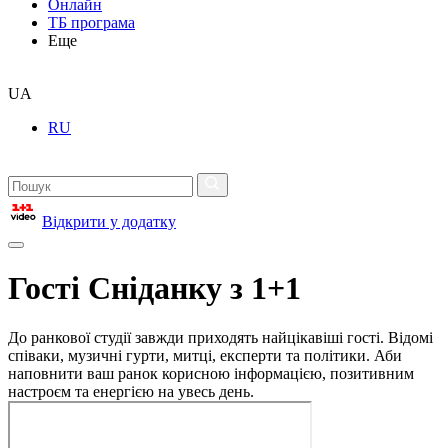
Онлайн
ТБ програма
Еще
UA
RU
Відкрити у додатку
Гості Сніданку з 1+1
До ранкової студії завжди приходять найцікавіші гості. Відомі
співаки, музичні гурти, митці, експерти та політики. Аби
наповнити ваш ранок корисною інформацією, позитивним
настроєм та енергією на увесь день.