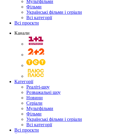
Мультфільми
Фільми
Українські фільми і серіали
Всі категорії
Всі проєкти
Канали
Категорії
Реаліті-шоу
Розважальні шоу
Новини
Серіали
Мультфільми
Фільми
Українські фільми і серіали
Всі категорії
Всі проєкти