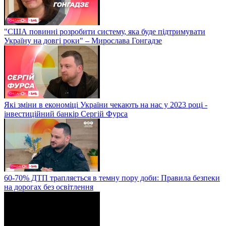
"США повинні розробити систему, яка буде підтримувати
Україну на довгі роки" – Мирослава Гонгадзе
Які зміни в економіці України чекають на нас у 2023 році -
інвестиційний банкір Сергій Фурса
60-70% ДТП трапляється в темну пору доби: Правила безпеки
на дорогах без освітлення