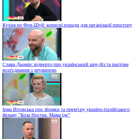
Кухня по Фен-Шуй: корисні поради для організації простору
Слава Дьомін: відверто про український шоу-біз та раптове
возз'єднання з дружиною
Ірма Вітовська про зйомки та прем'єру україно-італійського
фільму "Коза Ностра. Мама їде"