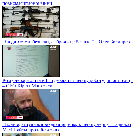
повномасштабної війни
"Люди хочуть безпеки, а зброя - це безпека" – Олег Болдирєв
Кому не варто йти в IT і де знайти першу роботу junior позиції
– СЕО Кірілл Манковскі
"Вони адаптуються завдяки рідним, в першу чергу" – адвокат
Масі Найєм про військових