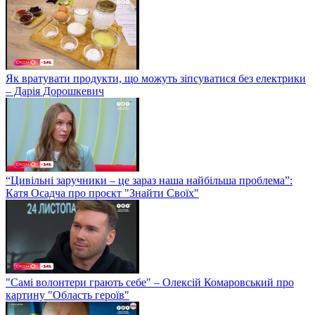
Як вратувати продукти, що можуть зіпсуватися без електрики
– Дарія Дорошкевич
“Цивільні заручники – це зараз наша найбільша проблема”:
Катя Осадча про проєкт "Знайти Своїх"
"Самі волонтери грають себе" – Олексій Комаровський про
картину "Область героїв"