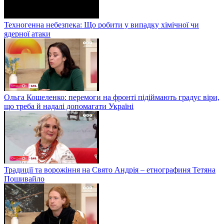
Техногенна небезпека: Що робити у випадку хімічної чи
ядерної атаки
Ольга Кошеленко: перемоги на фронті підіймають градус віри,
що треба й надалі допомагати Україні
Традиції та ворожіння на Свято Андрія – етнографиня Тетяна
Пошивайло