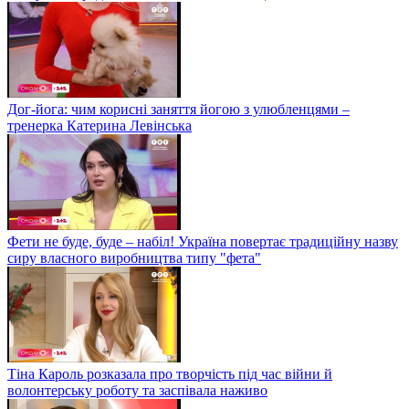
Дог-йога: чим корисні заняття йогою з улюбленцями –
тренерка Катерина Левінська
Фети не буде, буде – набіл! Україна повертає традиційну назву
сиру власного виробництва типу "фета"
Тіна Кароль розказала про творчість під час війни й
волонтерську роботу та заспівала наживо