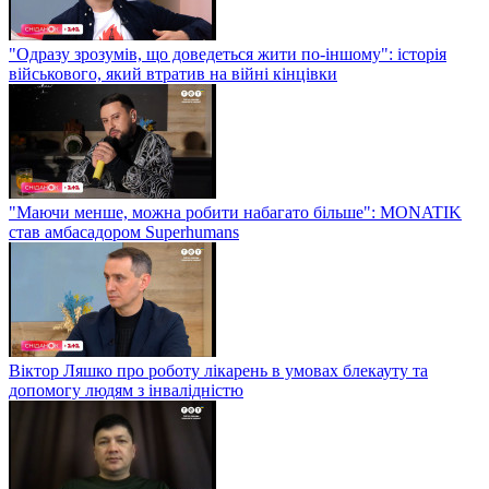
"Одразу зрозумів, що доведеться жити по-іншому": історія
військового, який втратив на війні кінцівки
"Маючи менше, можна робити набагато більше": MONATIK
став амбасадором Superhumans
Віктор Ляшко про роботу лікарень в умовах блекауту та
допомогу людям з інвалідністю