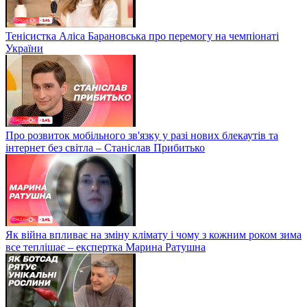
Тенісистка Аліса Барановська про перемогу на чемпіонаті
України
Про розвиток мобільного зв'язку у разі нових блекаутів та
інтернет без світла – Станіслав Прибитько
Як війна впливає на зміну клімату і чому з кожним роком зима
все теплішає – експертка Марина Ратушна