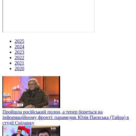
2025
2024
2023
2022
2021
2020
Пройшла російський полон, а тепер бореться на
інформаційному фронті: парамедик Юлія Паєвська (Тайра) в
студії Сніданку