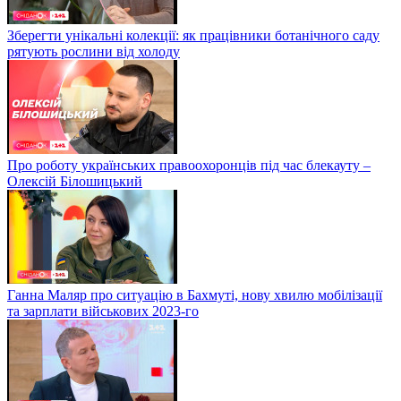
Зберегти унікальні колекції: як працівники ботанічного саду
рятують рослини від холоду
Про роботу українських правоохоронців під час блекауту –
Олексій Білошицький
Ганна Маляр про ситуацію в Бахмуті, нову хвилю мобілізації
та зарплати військових 2023-го