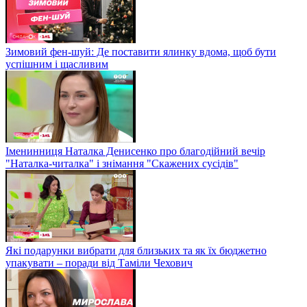
Зимовий фен-шуй: Де поставити ялинку вдома, щоб бути
успішним і щасливим
Іменинниця Наталка Денисенко про благодійний вечір
"Наталка-читалка" і знімання "Скажених сусідів"
Які подарунки вибрати для близьких та як їх бюджетно
упакувати – поради від Таміли Чехович