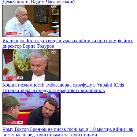
Демьянюк та Вадим Чагаровський
Як працює Інститут серця в умовах війни та про що мріє його
директор Борис Тодуров
Кошик незламності: амбасадорка слоуфуду в Україні Юлія
Пітенко зібрала продукти крафтових виробників
Чому Віктор Бронюк не писав пісні всі ці 10 місяців війни і як
виступає перед захисниками та захисницями