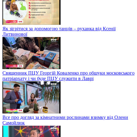
Як зігрітися за допомогою танців – руханка від Ксенії
Литвинової
Священник ПЦУ Георгій Коваленко про обшуки московського
патріархату і чи буде ПЦУ служити в Лаврі
Все про догляд за кімнатними рослинами взимку від Олени
Самойлюк