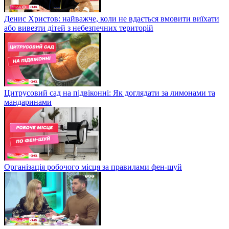
Денис Христов: найважче, коли не вдається вмовити виїхати
або вивезти дітей з небезпечних територій
Цитрусовий сад на підвіконні: Як доглядати за лимонами та
мандаринами
Організація робочого місця за правилами фен-шуй