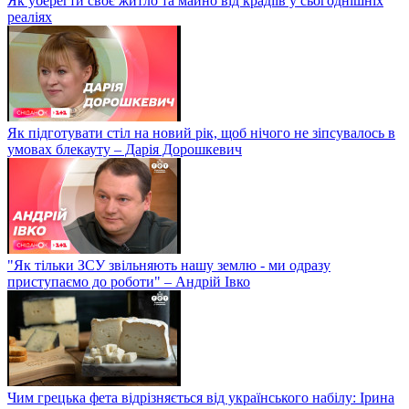
Як уберегти своє житло та майно від крадіїв у сьогоднішніх
реаліях
Як підготувати стіл на новий рік, щоб нічого не зіпсувалось в
умовах блекауту – Дарія Дорошкевич
"Як тільки ЗСУ звільняють нашу землю - ми одразу
приступаємо до роботи" – Андрій Івко
Чим грецька фета відрізняється від українського набілу: Ірина