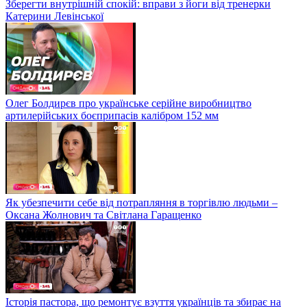
Зберегти внутрішній спокій: вправи з йоги від тренерки
Катерини Левінської
Олег Болдирєв про українське серійне виробництво
артилерійських боєприпасів калібром 152 мм
Як убезпечити себе від потрапляння в торгівлю людьми –
Оксана Жолнович та Світлана Гаращенко
Історія пастора, що ремонтує взуття українців та збирає на