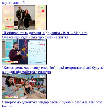
взуття для воїнів
"Я обирав стать дитини, а дружина - ім'я" - Марія та
Олександр Рудинські про сімейне життя
"Кожен день має певну енергію" – які неприятливі дні будуть
в грудні від майстра фен-шую
Створюємо адвент-календар своїми руками разом із Тамілою
Чехович