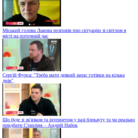
Міський голова Львова розповів про ситуацію зі світлом в
місті на поточний час
Сергій Фурса: "Треба мати деякий запас готівки на кілька
днів"
Що буде зі зв'язком та інтернетом у разі блекауту та чи реально
придбати Старлінк – Андрій Набок