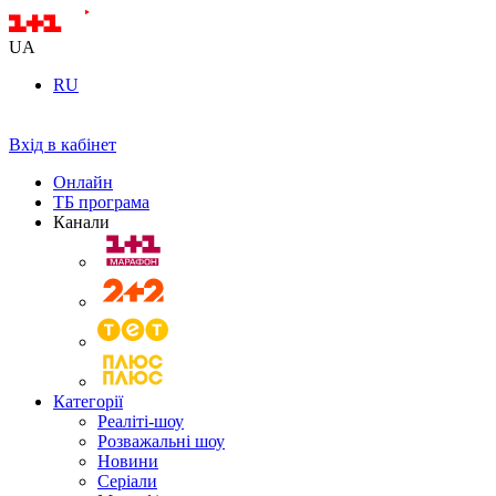
UA
RU
Вхід в кабінет
Онлайн
ТБ програма
Канали
Категорії
Реаліті-шоу
Розважальні шоу
Новини
Серіали