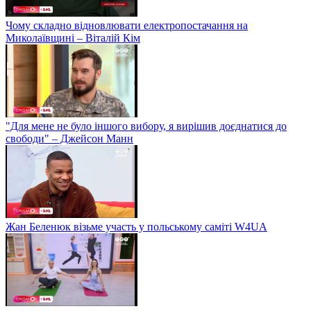
Чому складно відновлювати електропостачання на
Миколаївщині – Віталій Кім
"Для мене не було іншого вибору, я вирішив доєднатися до
свободи" – Джейсон Манн
Жан Беленюк візьме участь у польському саміті W4UA