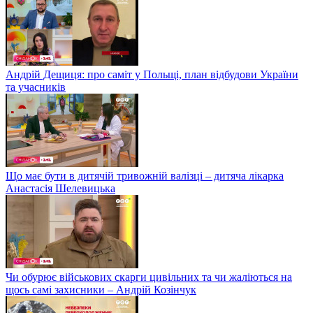
Андрій Дещиця: про саміт у Польщі, план відбудови України
та учасників
Що має бути в дитячій тривожній валізці – дитяча лікарка
Анастасія Шелевицька
Чи обурює військових скарги цивільних та чи жаліються на
щось самі захисники – Андрій Козінчук