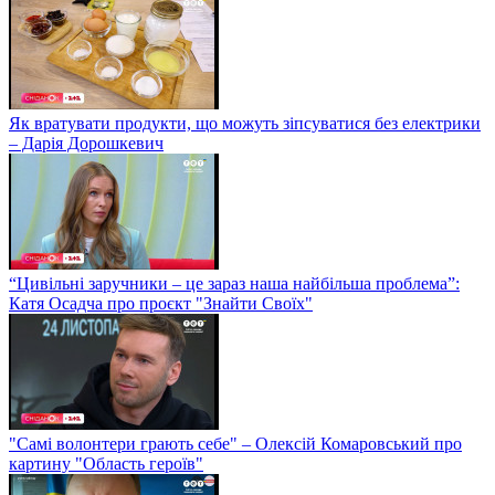
Як вратувати продукти, що можуть зіпсуватися без електрики
– Дарія Дорошкевич
“Цивільні заручники – це зараз наша найбільша проблема”:
Катя Осадча про проєкт "Знайти Своїх"
"Самі волонтери грають себе" – Олексій Комаровський про
картину "Область героїв"