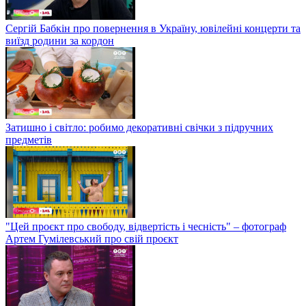
Сергій Бабкін про повернення в Україну, ювілейні концерти та
виїзд родини за кордон
Затишно і світло: робимо декоративні свічки з підручних
предметів
"Цей проєкт про свободу, відвертість і чесність" – фотограф
Артем Гумілевський про свій проєкт