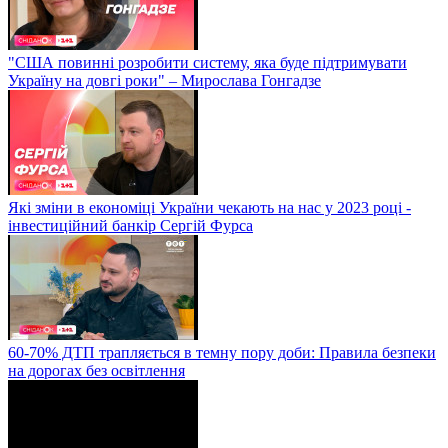
"США повинні розробити систему, яка буде підтримувати
Україну на довгі роки" – Мирослава Гонгадзе
Які зміни в економіці України чекають на нас у 2023 році -
інвестиційний банкір Сергій Фурса
60-70% ДТП трапляється в темну пору доби: Правила безпеки
на дорогах без освітлення