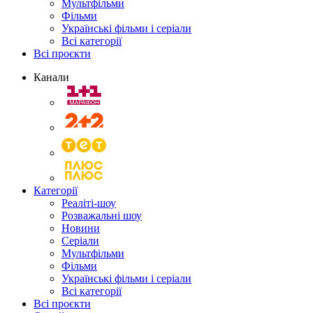
Мультфільми
Фільми
Українські фільми і серіали
Всі категорії
Всі проєкти
Канали
Категорії
Реаліті-шоу
Розважальні шоу
Новини
Серіали
Мультфільми
Фільми
Українські фільми і серіали
Всі категорії
Всі проєкти