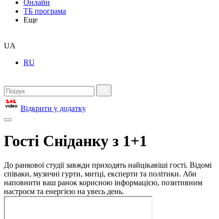
Онлайн
ТБ програма
Еще
UA
RU
Відкрити у додатку
Гості Сніданку з 1+1
До ранкової студії завжди приходять найцікавіші гості. Відомі
співаки, музичні гурти, митці, експерти та політики. Аби
наповнити ваш ранок корисною інформацією, позитивним
настроєм та енергією на увесь день.