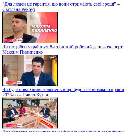
"Для людей це гарантія, що вони отримають свої гроші" –
Світлана Рекрут
Чи потрібен українцям 8-годинний робочий день – експерт
Максим Пилипенко
Чи буде нова хвиля звільнень й що буде з економікою країни
2023-го – Павло Кухта