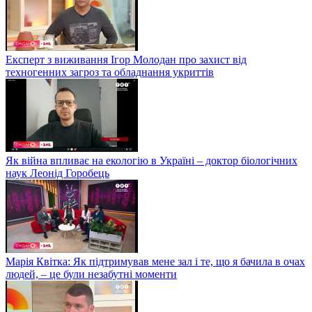
Експерт з виживання Ігор Молодан про захист від
техногенних загроз та обладнання укриттів
Як війна впливає на екологію в Україні – доктор біологічних
наук Леонід Горобець
Марія Квітка: Як підтримував мене зал і те, що я бачила в очах
людей, – це були незабутні моменти