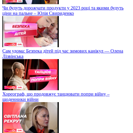
Чи будуть дорожчати продукти у 2023 році та якими будуть
ціни на пальне – Юлія Свириденко
Сам удома: Безпека дітей під час зимових канікул — Олена
Лізвінська
Хореограф, що продовжує танцювати попри війну –
щоденники війни