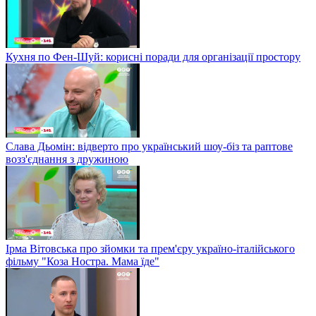
Кухня по Фен-Шуй: корисні поради для організації простору
Слава Дьомін: відверто про український шоу-біз та раптове
возз'єднання з дружиною
Ірма Вітовська про зйомки та прем'єру україно-італійського
фільму "Коза Ностра. Мама їде"