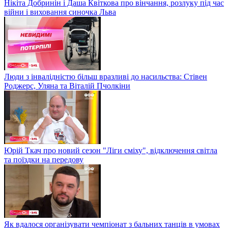
Нікіта Добринін і Даша Квіткова про вінчання, розлуку під час
війни і виховання синочка Льва
Люди з інвалідністю більш вразливі до насильства: Стівен
Роджерс, Уляна та Віталій Пчолкіни
Юрій Ткач про новий сезон "Ліги сміху", відключення світла
та поїздки на передову
Як вдалося організувати чемпіонат з бальних танців в умовах