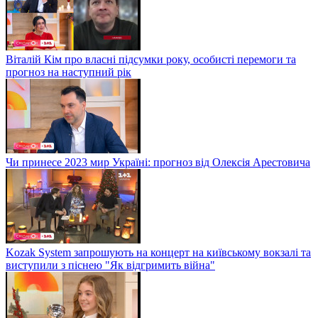
Віталій Кім про власні підсумки року, особисті перемоги та
прогноз на наступний рік
Чи принесе 2023 мир Україні: прогноз від Олексія Арестовича
Kozak System запрошують на концерт на київському вокзалі та
виступили з піснею "Як відгримить війна"