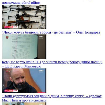
повномасштабної війни
"Люди хочуть безпеки, а зброя - це безпека" – Олег Болдирєв
Кому не варто йти в IT і де знайти першу роботу junior позиції
– СЕО Кірілл Манковскі
"Вони адаптуються завдяки рідним, в першу чергу" – адвокат
Масі Найєм про військових