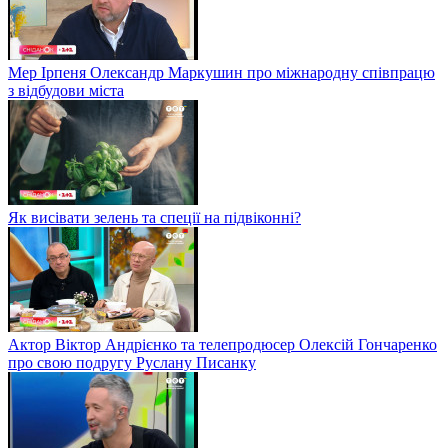
Мер Ірпеня Олександр Маркушин про міжнародну співпрацю
з відбудови міста
Як висівати зелень та спеції на підвіконні?
Актор Віктор Андрієнко та телепродюсер Олексій Гончаренко
про свою подругу Руслану Писанку