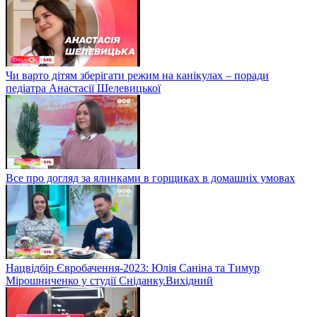
Чи варто дітям зберігати режим на канікулах – поради
педіатра Анастасії Шелевицької
Все про догляд за ялинками в горщиках в домашніх умовах
Нацвідбір Євробачення-2023: Юлія Саніна та Тимур
Мірошниченко у студії Сніданку.Вихідний