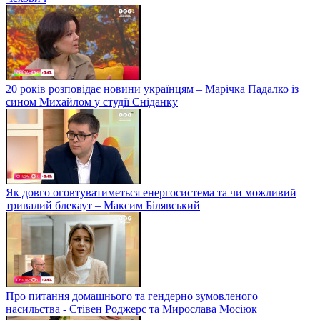
20 років розповідає новини українцям – Марічка Падалко із
сином Михайлом у студії Сніданку
Як довго оговтуватиметься енергосистема та чи можливий
тривалий блекаут – Максим Білявський
Про питання домашнього та гендерно зумовленого
насильства - Стівен Роджерс та Мирослава Мосіюк