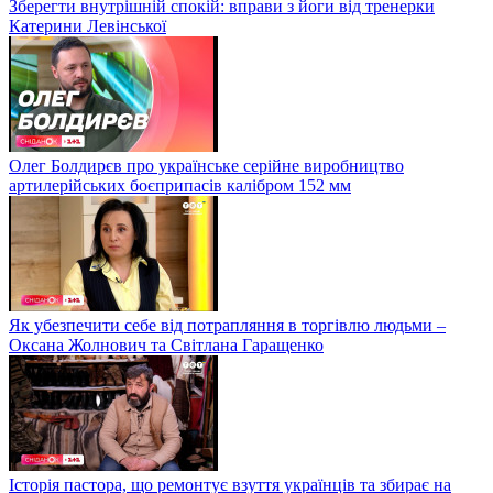
Зберегти внутрішній спокій: вправи з йоги від тренерки
Катерини Левінської
Олег Болдирєв про українське серійне виробництво
артилерійських боєприпасів калібром 152 мм
Як убезпечити себе від потрапляння в торгівлю людьми –
Оксана Жолнович та Світлана Гаращенко
Історія пастора, що ремонтує взуття українців та збирає на