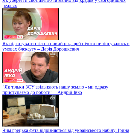
Як уберегти своє житло та майно від крадіїв у сьогоднішніх
реаліях
Як підготувати стіл на новий рік, щоб нічого не зіпсувалось в
умовах блекауту – Дарія Дорошкевич
"Як тільки ЗСУ звільняють нашу землю - ми одразу
приступаємо до роботи" – Андрій Івко
Чим грецька фета відрізняється від українського набілу: Ірина