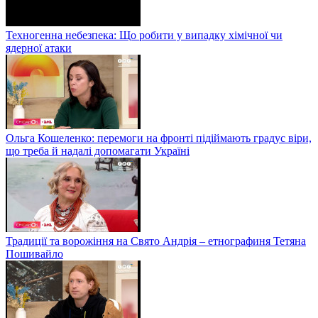
Техногенна небезпека: Що робити у випадку хімічної чи
ядерної атаки
Ольга Кошеленко: перемоги на фронті підіймають градус віри,
що треба й надалі допомагати Україні
Традиції та ворожіння на Свято Андрія – етнографиня Тетяна
Пошивайло