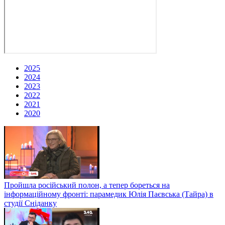
2025
2024
2023
2022
2021
2020
Пройшла російський полон, а тепер бореться на
інформаційному фронті: парамедик Юлія Паєвська (Тайра) в
студії Сніданку