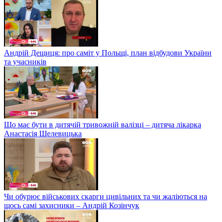
Андрій Дещиця: про саміт у Польщі, план відбудови України
та учасників
Що має бути в дитячій тривожній валізці – дитяча лікарка
Анастасія Шелевицька
Чи обурює військових скарги цивільних та чи жаліються на
щось самі захисники – Андрій Козінчук