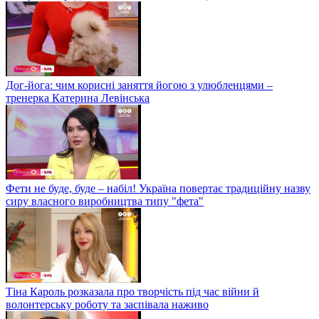
Дог-йога: чим корисні заняття йогою з улюбленцями –
тренерка Катерина Левінська
Фети не буде, буде – набіл! Україна повертає традиційну назву
сиру власного виробництва типу "фета"
Тіна Кароль розказала про творчість під час війни й
волонтерську роботу та заспівала наживо