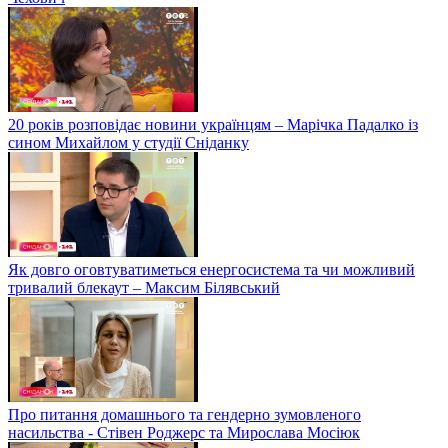
20 років розповідає новини українцям – Марічка Падалко із
сином Михайлом у студії Сніданку
Як довго оговтуватиметься енергосистема та чи можливий
тривалий блекаут – Максим Білявський
Про питання домашнього та гендерно зумовленого
насильства - Стівен Роджерс та Мирослава Мосіюк