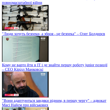
повномасштабної війни
"Люди хочуть безпеки, а зброя - це безпека" – Олег Болдирєв
Кому не варто йти в IT і де знайти першу роботу junior позиції
– СЕО Кірілл Манковскі
"Вони адаптуються завдяки рідним, в першу чергу" – адвокат
Масі Найєм про військових