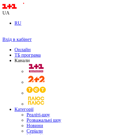
UA
RU
Вхід в кабінет
Онлайн
ТБ програма
Канали
Категорії
Реаліті-шоу
Розважальні шоу
Новини
Серіали