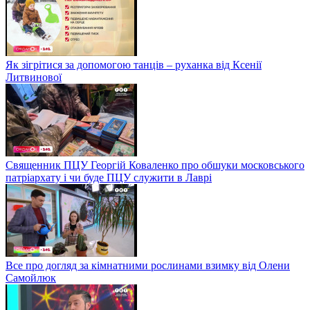
Як зігрітися за допомогою танців – руханка від Ксенії
Литвинової
Священник ПЦУ Георгій Коваленко про обшуки московського
патріархату і чи буде ПЦУ служити в Лаврі
Все про догляд за кімнатними рослинами взимку від Олени
Самойлюк