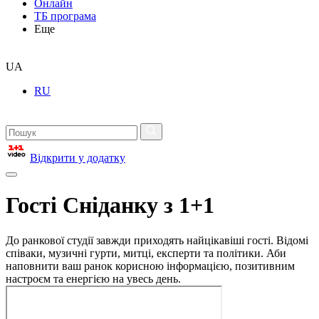
Онлайн
ТБ програма
Еще
UA
RU
Відкрити у додатку
Гості Сніданку з 1+1
До ранкової студії завжди приходять найцікавіші гості. Відомі
співаки, музичні гурти, митці, експерти та політики. Аби
наповнити ваш ранок корисною інформацією, позитивним
настроєм та енергією на увесь день.