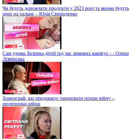
Чи будуть дорожчати продукти у 2023 році та якими будуть
ціни на пальне – Юлія Свириденко
Сам удома: Безпека дітей під час зимових канікул — Олена
Лізвінська
Хореограф, що продовжує танцювати попри війну –
щоденники війни