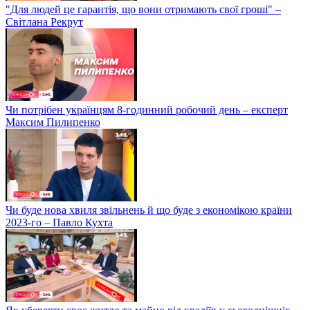
"Для людей це гарантія, що вони отримають свої гроші" –
Світлана Рекрут
Чи потрібен українцям 8-годинний робочий день – експерт
Максим Пилипенко
Чи буде нова хвиля звільнень й що буде з економікою країни
2023-го – Павло Кухта