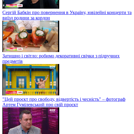
Сергій Бабкін про повернення в Україну, ювілейні концерти та
виїзд родини за кордон
Затишно і світло: робимо декоративні свічки з підручних
предметів
"Цей проєкт про свободу, відвертість і чесність" – фотограф
Артем Гумілевський про свій проєкт