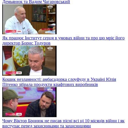
Демьянюк та Вадим Чагаровський
Як працює Інститут серця в умовах війни та про що мріє його
директор Борис Тодуров
Кошик незламності: амбасадорка слоуфуду в Україні Юлія
Пітенко зібрала продукти крафтових виробників
Чому Віктор Бронюк не писав пісні всі ці 10 місяців війни і як
виступає перед захисниками та захисницями