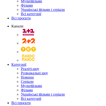
Мультфільми
Фільми
Українські фільми і серіали
Всі категорії
Всі проєкти
Канали
Категорії
Реаліті-шоу
Розважальні шоу
Новини
Серіали
Мультфільми
Фільми
Українські фільми і серіали
Всі категорії
Всі проєкти