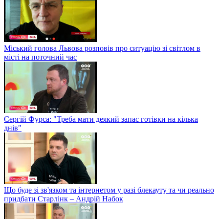
Міський голова Львова розповів про ситуацію зі світлом в
місті на поточний час
Сергій Фурса: "Треба мати деякий запас готівки на кілька
днів"
Що буде зі зв'язком та інтернетом у разі блекауту та чи реально
придбати Старлінк – Андрій Набок