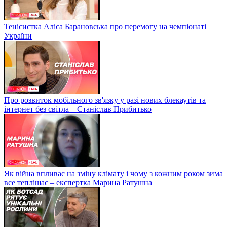
Тенісистка Аліса Барановська про перемогу на чемпіонаті
України
Про розвиток мобільного зв'язку у разі нових блекаутів та
інтернет без світла – Станіслав Прибитько
Як війна впливає на зміну клімату і чому з кожним роком зима
все теплішає – експертка Марина Ратушна