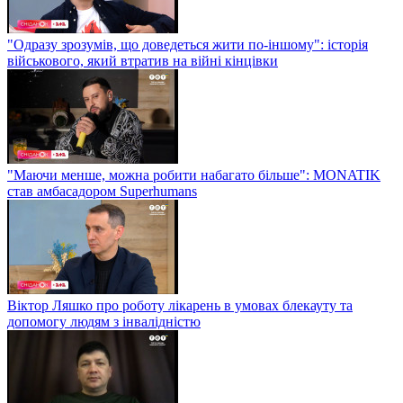
"Одразу зрозумів, що доведеться жити по-іншому": історія
військового, який втратив на війні кінцівки
"Маючи менше, можна робити набагато більше": MONATIK
став амбасадором Superhumans
Віктор Ляшко про роботу лікарень в умовах блекауту та
допомогу людям з інвалідністю