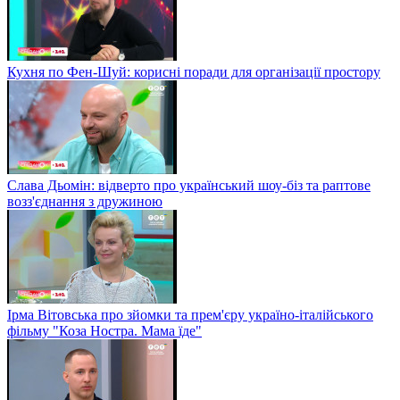
Кухня по Фен-Шуй: корисні поради для організації простору
Слава Дьомін: відверто про український шоу-біз та раптове
возз'єднання з дружиною
Ірма Вітовська про зйомки та прем'єру україно-італійського
фільму "Коза Ностра. Мама їде"