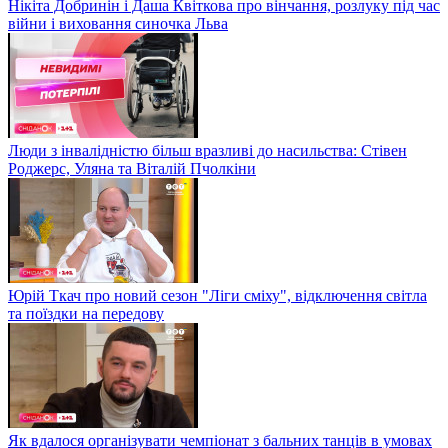
Нікіта Добринін і Даша Квіткова про вінчання, розлуку під час
війни і виховання синочка Льва
Люди з інвалідністю більш вразливі до насильства: Стівен
Роджерс, Уляна та Віталій Пчолкіни
Юрій Ткач про новий сезон "Ліги сміху", відключення світла
та поїздки на передову
Як вдалося організувати чемпіонат з бальних танців в умовах