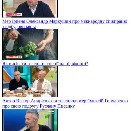
Мер Ірпеня Олександр Маркушин про міжнародну співпрацю
з відбудови міста
Як висівати зелень та спеції на підвіконні?
Актор Віктор Андрієнко та телепродюсер Олексій Гончаренко
про свою подругу Руслану Писанку