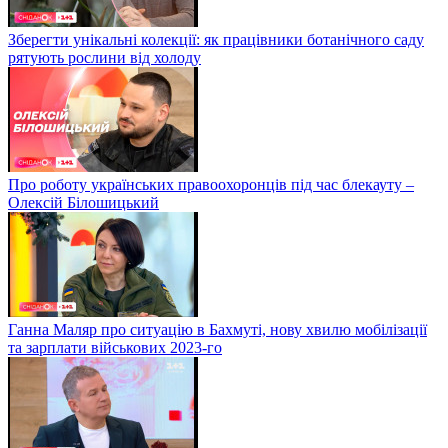
Зберегти унікальні колекції: як працівники ботанічного саду
рятують рослини від холоду
Про роботу українських правоохоронців під час блекауту –
Олексій Білошицький
Ганна Маляр про ситуацію в Бахмуті, нову хвилю мобілізації
та зарплати військових 2023-го