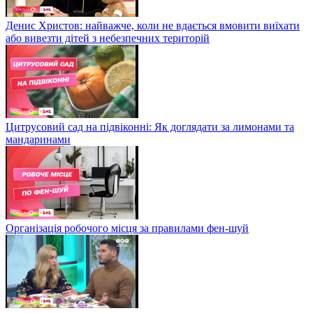
Денис Христов: найважче, коли не вдається вмовити виїхати
або вивезти дітей з небезпечних територій
Цитрусовий сад на підвіконні: Як доглядати за лимонами та
мандаринами
Організація робочого місця за правилами фен-шуй