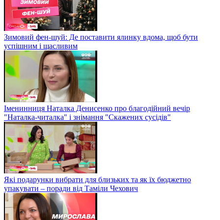
Зимовий фен-шуй: Де поставити ялинку вдома, щоб бути
успішним і щасливим
Іменинниця Наталка Денисенко про благодійний вечір
"Наталка-читалка" і знімання "Скажених сусідів"
Які подарунки вибрати для близьких та як їх бюджетно
упакувати – поради від Таміли Чехович