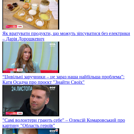
Як вратувати продукти, що можуть зіпсуватися без електрики
– Дарія Дорошкевич
“Цивільні заручники – це зараз наша найбільша проблема”:
Катя Осадча про проєкт "Знайти Своїх"
"Самі волонтери грають себе" – Олексій Комаровський про
картину "Область героїв"