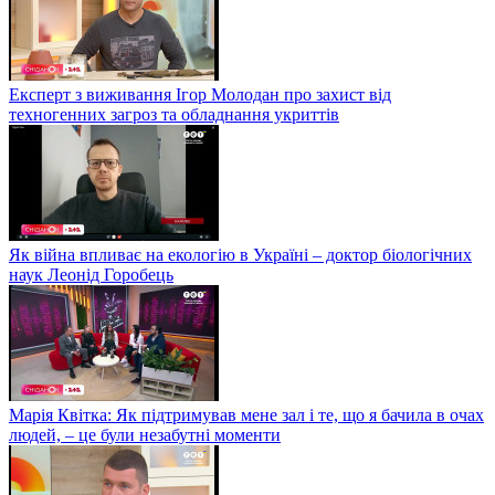
Експерт з виживання Ігор Молодан про захист від
техногенних загроз та обладнання укриттів
Як війна впливає на екологію в Україні – доктор біологічних
наук Леонід Горобець
Марія Квітка: Як підтримував мене зал і те, що я бачила в очах
людей, – це були незабутні моменти