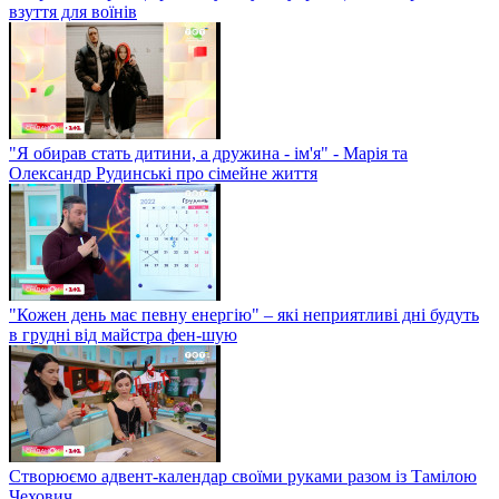
взуття для воїнів
"Я обирав стать дитини, а дружина - ім'я" - Марія та
Олександр Рудинські про сімейне життя
"Кожен день має певну енергію" – які неприятливі дні будуть
в грудні від майстра фен-шую
Створюємо адвент-календар своїми руками разом із Тамілою
Чехович