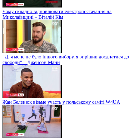
Чому складно відновлювати електропостачання на
Миколаївщині – Віталій Кім
"Для мене не було іншого вибору, я вирішив доєднатися до
свободи" – Джейсон Манн
Жан Беленюк візьме участь у польському саміті W4UA