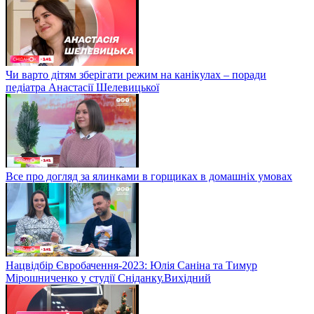
Чи варто дітям зберігати режим на канікулах – поради
педіатра Анастасії Шелевицької
Все про догляд за ялинками в горщиках в домашніх умовах
Нацвідбір Євробачення-2023: Юлія Саніна та Тимур
Мірошниченко у студії Сніданку.Вихідний