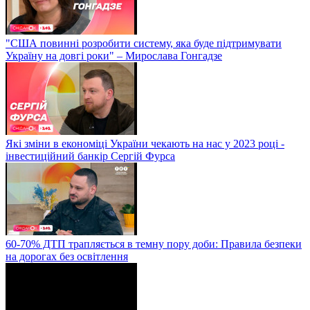
"США повинні розробити систему, яка буде підтримувати
Україну на довгі роки" – Мирослава Гонгадзе
Які зміни в економіці України чекають на нас у 2023 році -
інвестиційний банкір Сергій Фурса
60-70% ДТП трапляється в темну пору доби: Правила безпеки
на дорогах без освітлення