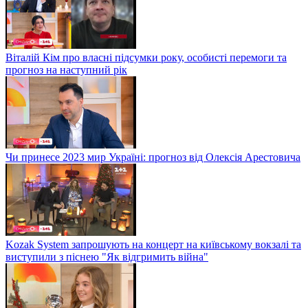
Віталій Кім про власні підсумки року, особисті перемоги та
прогноз на наступний рік
Чи принесе 2023 мир Україні: прогноз від Олексія Арестовича
Kozak System запрошують на концерт на київському вокзалі та
виступили з піснею "Як відгримить війна"