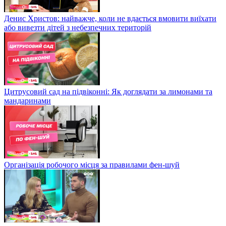
Денис Христов: найважче, коли не вдається вмовити виїхати
або вивезти дітей з небезпечних територій
Цитрусовий сад на підвіконні: Як доглядати за лимонами та
мандаринами
Організація робочого місця за правилами фен-шуй