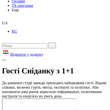
Онлайн
ТБ програма
Еще
UA
RU
Відкрити у додатку
Гості Сніданку з 1+1
До ранкової студії завжди приходять найцікавіші гості. Відомі
співаки, музичні гурти, митці, експерти та політики. Аби
наповнити ваш ранок корисною інформацією, позитивним
настроєм та енергією на увесь день.