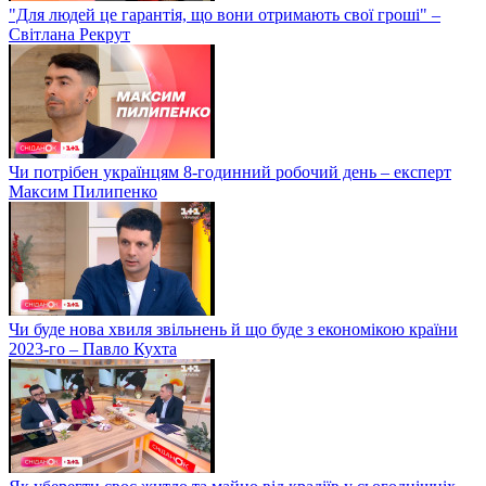
"Для людей це гарантія, що вони отримають свої гроші" –
Світлана Рекрут
Чи потрібен українцям 8-годинний робочий день – експерт
Максим Пилипенко
Чи буде нова хвиля звільнень й що буде з економікою країни
2023-го – Павло Кухта