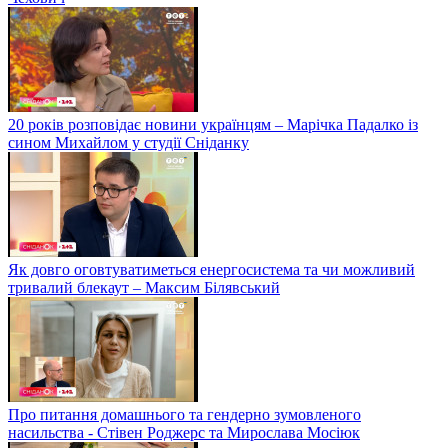
20 років розповідає новини українцям – Марічка Падалко із
сином Михайлом у студії Сніданку
Як довго оговтуватиметься енергосистема та чи можливий
тривалий блекаут – Максим Білявський
Про питання домашнього та гендерно зумовленого
насильства - Стівен Роджерс та Мирослава Мосіюк