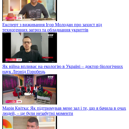
Експерт з виживання Ігор Молодан про захист від
техногенних загроз та обладнання укриттів
Як війна впливає на екологію в Україні – доктор біологічних
наук Леонід Горобець
Марія Квітка: Як підтримував мене зал і те, що я бачила в очах
людей, – це були незабутні моменти