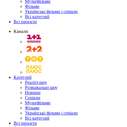
Мультфільми
Фільми
Українські фільми і серіали
Всі категорії
Всі проєкти
Канали
Категорії
Реаліті-шоу
Розважальні шоу
Новини
Серіали
Мультфільми
Фільми
Українські фільми і серіали
Всі категорії
Всі проєкти