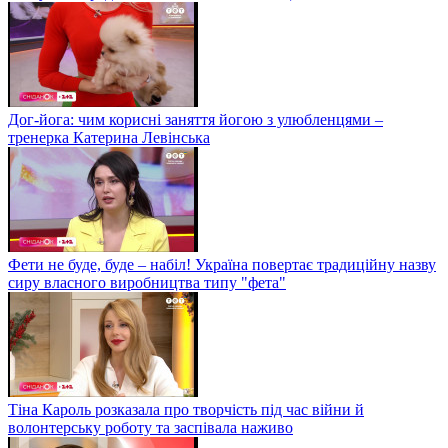
Дог-йога: чим корисні заняття йогою з улюбленцями –
тренерка Катерина Левінська
Фети не буде, буде – набіл! Україна повертає традиційну назву
сиру власного виробництва типу "фета"
Тіна Кароль розказала про творчість під час війни й
волонтерську роботу та заспівала наживо