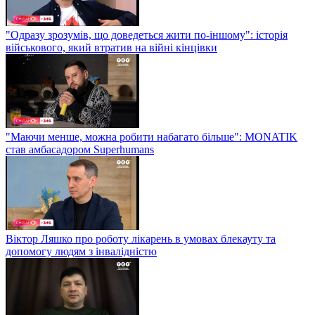
"Одразу зрозумів, що доведеться жити по-іншому": історія
військового, який втратив на війні кінцівки
"Маючи менше, можна робити набагато більше": MONATIK
став амбасадором Superhumans
Віктор Ляшко про роботу лікарень в умовах блекауту та
допомогу людям з інвалідністю