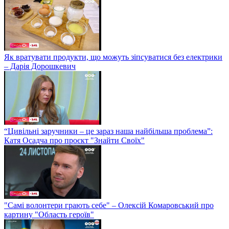
Як вратувати продукти, що можуть зіпсуватися без електрики
– Дарія Дорошкевич
“Цивільні заручники – це зараз наша найбільша проблема”:
Катя Осадча про проєкт "Знайти Своїх"
"Самі волонтери грають себе" – Олексій Комаровський про
картину "Область героїв"