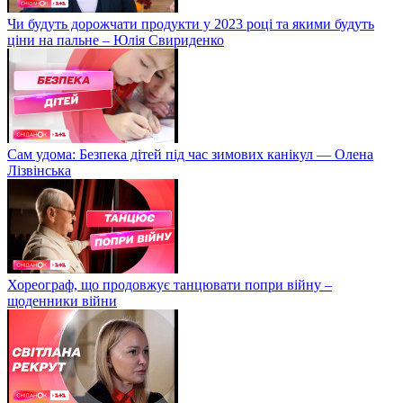
Чи будуть дорожчати продукти у 2023 році та якими будуть
ціни на пальне – Юлія Свириденко
Сам удома: Безпека дітей під час зимових канікул — Олена
Лізвінська
Хореограф, що продовжує танцювати попри війну –
щоденники війни