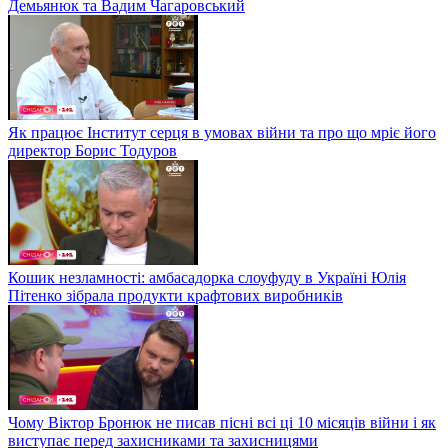
Демьянюк та Вадим Чагаровський
Як працює Інститут серця в умовах війни та про що мріє його
директор Борис Тодуров
Кошик незламності: амбасадорка слоуфуду в Україні Юлія
Пітенко зібрала продукти крафтових виробників
Чому Віктор Бронюк не писав пісні всі ці 10 місяців війни і як
виступає перед захисниками та захисницями