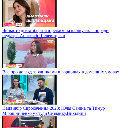
Чи варто дітям зберігати режим на канікулах – поради
педіатра Анастасії Шелевицької
Все про догляд за ялинками в горщиках в домашніх умовах
Нацвідбір Євробачення-2023: Юлія Саніна та Тимур
Мірошниченко у студії Сніданку.Вихідний