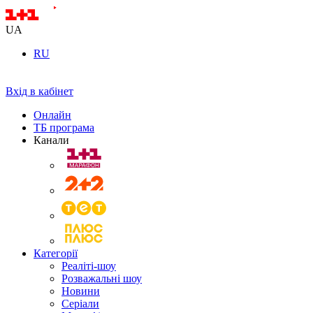
UA
RU
Вхід в кабінет
Онлайн
ТБ програма
Канали
Категорії
Реаліті-шоу
Розважальні шоу
Новини
Серіали