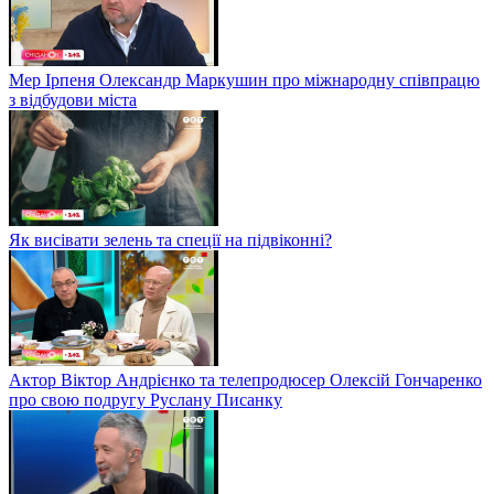
Мер Ірпеня Олександр Маркушин про міжнародну співпрацю
з відбудови міста
Як висівати зелень та спеції на підвіконні?
Актор Віктор Андрієнко та телепродюсер Олексій Гончаренко
про свою подругу Руслану Писанку