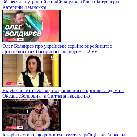
Зберегти внутрішній спокій: вправи з йоги від тренерки
Катерини Левінської
Олег Болдирєв про українське серійне виробництво
артилерійських боєприпасів калібром 152 мм
Як убезпечити себе від потрапляння в торгівлю людьми –
Оксана Жолнович та Світлана Гаращенко
Історія пастора, що ремонтує взуття українців та збирає на