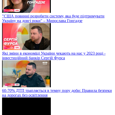
"США повинні розробити систему, яка буде підтримувати
Україну на довгі роки" – Мирослава Гонгадзе
Які зміни в економіці України чекають на нас у 2023 році -
інвестиційний банкір Сергій Фурса
60-70% ДТП трапляється в темну пору доби: Правила безпеки
на дорогах без освітлення