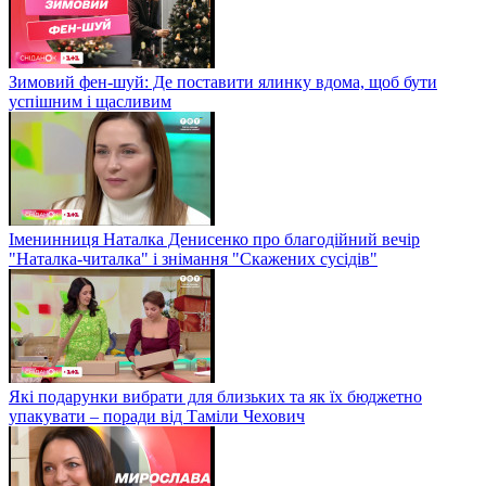
Зимовий фен-шуй: Де поставити ялинку вдома, щоб бути
успішним і щасливим
Іменинниця Наталка Денисенко про благодійний вечір
"Наталка-читалка" і знімання "Скажених сусідів"
Які подарунки вибрати для близьких та як їх бюджетно
упакувати – поради від Таміли Чехович