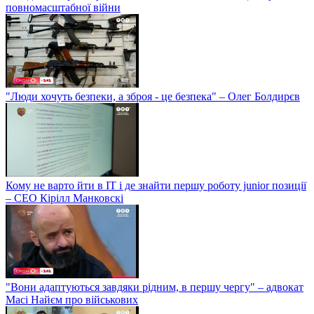
повномасштабної війни
"Люди хочуть безпеки, а зброя - це безпека" – Олег Болдирєв
Кому не варто йти в IT і де знайти першу роботу junior позиції
– СЕО Кірілл Манковскі
"Вони адаптуються завдяки рідним, в першу чергу" – адвокат
Масі Найєм про військових