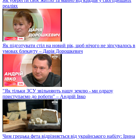
Як уберегти своє житло та майно від крадіїв у сьогоднішніх
реаліях
Як підготувати стіл на новий рік, щоб нічого не зіпсувалось в
умовах блекауту – Дарія Дорошкевич
"Як тільки ЗСУ звільняють нашу землю - ми одразу
приступаємо до роботи" – Андрій Івко
Чим грецька фета відрізняється від українського набілу: Ірина