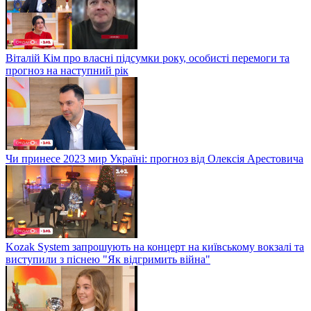
Віталій Кім про власні підсумки року, особисті перемоги та
прогноз на наступний рік
Чи принесе 2023 мир Україні: прогноз від Олексія Арестовича
Kozak System запрошують на концерт на київському вокзалі та
виступили з піснею "Як відгримить війна"