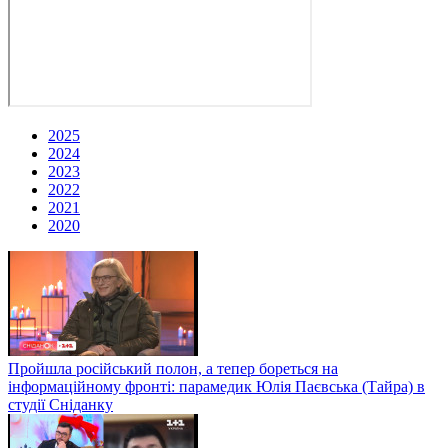
2025
2024
2023
2022
2021
2020
Пройшла російський полон, а тепер бореться на
інформаційному фронті: парамедик Юлія Паєвська (Тайра) в
студії Сніданку