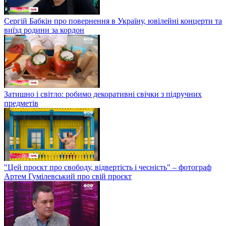
Сергій Бабкін про повернення в Україну, ювілейні концерти та
виїзд родини за кордон
Затишно і світло: робимо декоративні свічки з підручних
предметів
"Цей проєкт про свободу, відвертість і чесність" – фотограф
Артем Гумілевський про свій проєкт