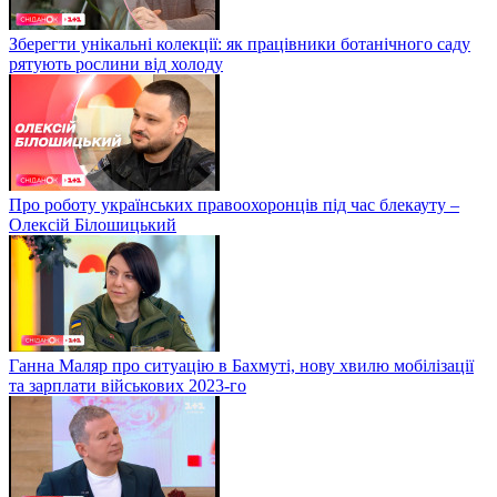
Зберегти унікальні колекції: як працівники ботанічного саду
рятують рослини від холоду
Про роботу українських правоохоронців під час блекауту –
Олексій Білошицький
Ганна Маляр про ситуацію в Бахмуті, нову хвилю мобілізації
та зарплати військових 2023-го