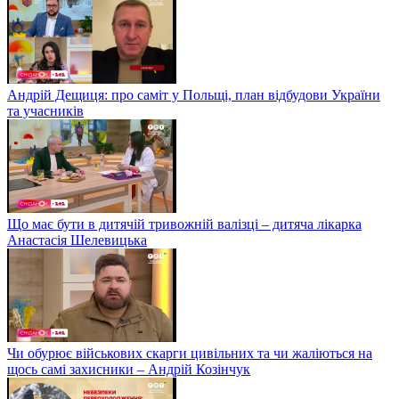
Андрій Дещиця: про саміт у Польщі, план відбудови України
та учасників
Що має бути в дитячій тривожній валізці – дитяча лікарка
Анастасія Шелевицька
Чи обурює військових скарги цивільних та чи жаліються на
щось самі захисники – Андрій Козінчук