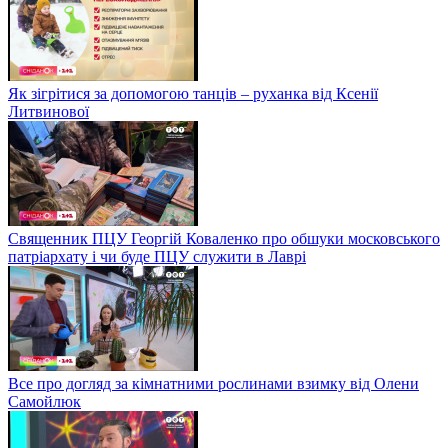
Як зігрітися за допомогою танців – руханка від Ксенії
Литвинової
Священник ПЦУ Георгій Коваленко про обшуки московського
патріархату і чи буде ПЦУ служити в Лаврі
Все про догляд за кімнатними рослинами взимку від Олени
Самойлюк