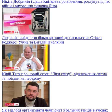
Нікіта Добринін і Даша Квіткова про вінчання, розлуку під час
війни і виховання синочка Льва
Люди з інвалідністю більш вразливі до насильства: Стівен
Роджерс, Уляна та Віталій Пчолкіни
Юрій Ткач про новий сезон "Ліги сміху", відключення світла
та поїздки на передову
Як вдалося організувати чемпіонат з бальних танців в умовах