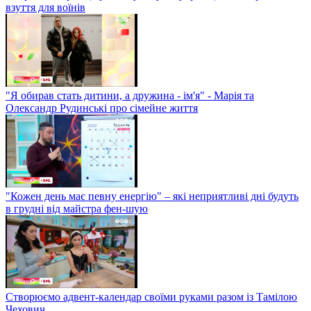
взуття для воїнів
"Я обирав стать дитини, а дружина - ім'я" - Марія та
Олександр Рудинські про сімейне життя
"Кожен день має певну енергію" – які неприятливі дні будуть
в грудні від майстра фен-шую
Створюємо адвент-календар своїми руками разом із Тамілою
Чехович