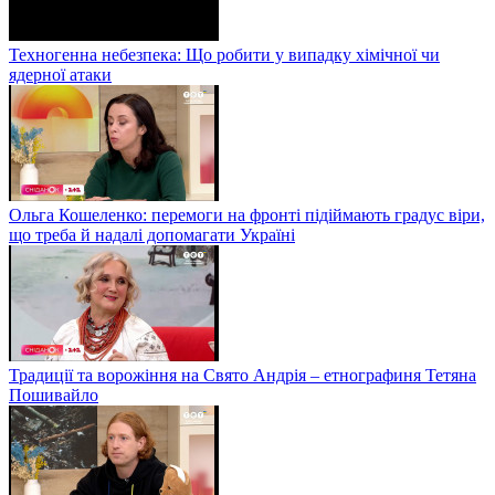
Техногенна небезпека: Що робити у випадку хімічної чи
ядерної атаки
Ольга Кошеленко: перемоги на фронті підіймають градус віри,
що треба й надалі допомагати Україні
Традиції та ворожіння на Свято Андрія – етнографиня Тетяна
Пошивайло