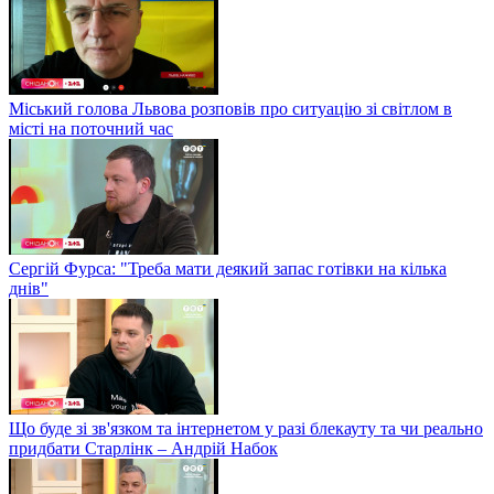
Міський голова Львова розповів про ситуацію зі світлом в
місті на поточний час
Сергій Фурса: "Треба мати деякий запас готівки на кілька
днів"
Що буде зі зв'язком та інтернетом у разі блекауту та чи реально
придбати Старлінк – Андрій Набок