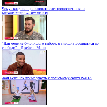
Чому складно відновлювати електропостачання на
Миколаївщині – Віталій Кім
"Для мене не було іншого вибору, я вирішив доєднатися до
свободи" – Джейсон Манн
Жан Беленюк візьме участь у польському саміті W4UA