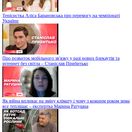
Тенісистка Аліса Барановська про перемогу на чемпіонаті
України
Про розвиток мобільного зв'язку у разі нових блекаутів та
інтернет без світла – Станіслав Прибитько
Як війна впливає на зміну клімату і чому з кожним роком зима
все теплішає – експертка Марина Ратушна