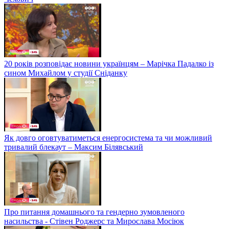
20 років розповідає новини українцям – Марічка Падалко із
сином Михайлом у студії Сніданку
Як довго оговтуватиметься енергосистема та чи можливий
тривалий блекаут – Максим Білявський
Про питання домашнього та гендерно зумовленого
насильства - Стівен Роджерс та Мирослава Мосіюк