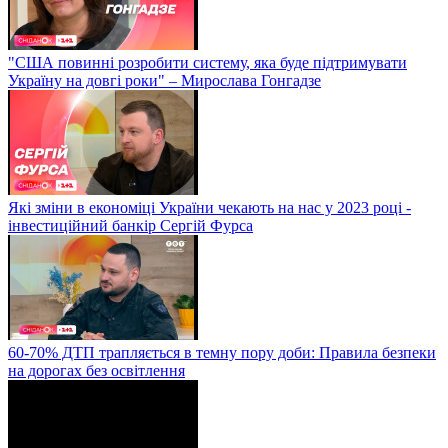
"США повинні розробити систему, яка буде підтримувати
Україну на довгі роки" – Мирослава Гонгадзе
Які зміни в економіці України чекають на нас у 2023 році -
інвестиційний банкір Сергій Фурса
60-70% ДТП трапляється в темну пору доби: Правила безпеки
на дорогах без освітлення