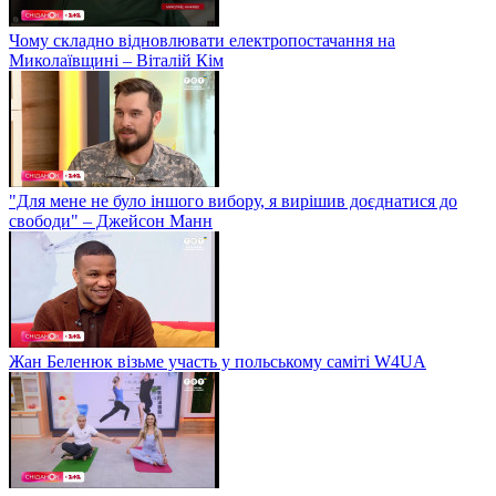
Чому складно відновлювати електропостачання на
Миколаївщині – Віталій Кім
"Для мене не було іншого вибору, я вирішив доєднатися до
свободи" – Джейсон Манн
Жан Беленюк візьме участь у польському саміті W4UA