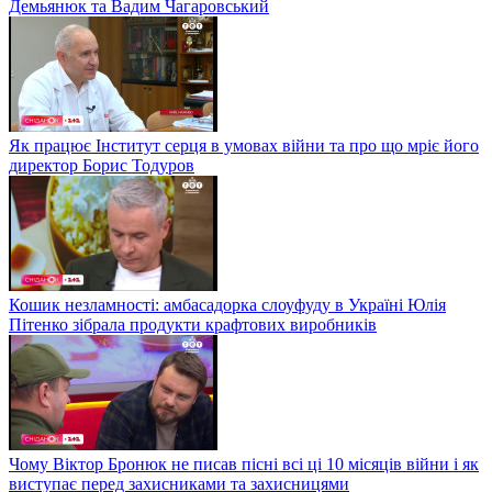
Демьянюк та Вадим Чагаровський
Як працює Інститут серця в умовах війни та про що мріє його
директор Борис Тодуров
Кошик незламності: амбасадорка слоуфуду в Україні Юлія
Пітенко зібрала продукти крафтових виробників
Чому Віктор Бронюк не писав пісні всі ці 10 місяців війни і як
виступає перед захисниками та захисницями