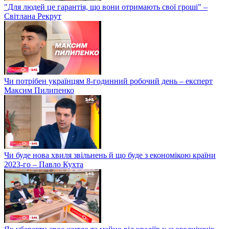
"Для людей це гарантія, що вони отримають свої гроші" –
Світлана Рекрут
Чи потрібен українцям 8-годинний робочий день – експерт
Максим Пилипенко
Чи буде нова хвиля звільнень й що буде з економікою країни
2023-го – Павло Кухта