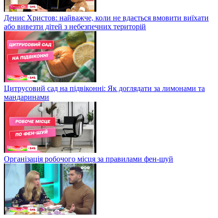
Денис Христов: найважче, коли не вдається вмовити виїхати
або вивезти дітей з небезпечних територій
Цитрусовий сад на підвіконні: Як доглядати за лимонами та
мандаринами
Організація робочого місця за правилами фен-шуй