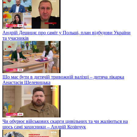
Андрій Дещиця: про саміт у Польщі, план відбудови України
та учасників
Що має бути в дитячій тривожній валізці – дитяча лікарка
Анастасія Шелевицька
Чи обурює військових скарги цивільних та чи жаліються на
щось самі захисники – Андрій Козінчук