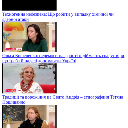
Техногенна небезпека: Що робити у випадку хімічної чи
ядерної атаки
Ольга Кошеленко: перемоги на фронті підіймають градус віри,
що треба й надалі допомагати Україні
Традиції та ворожіння на Свято Андрія – етнографиня Тетяна
Пошивайло