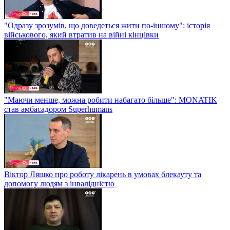
"Одразу зрозумів, що доведеться жити по-іншому": історія
військового, який втратив на війні кінцівки
"Маючи менше, можна робити набагато більше": MONATIK
став амбасадором Superhumans
Віктор Ляшко про роботу лікарень в умовах блекауту та
допомогу людям з інвалідністю