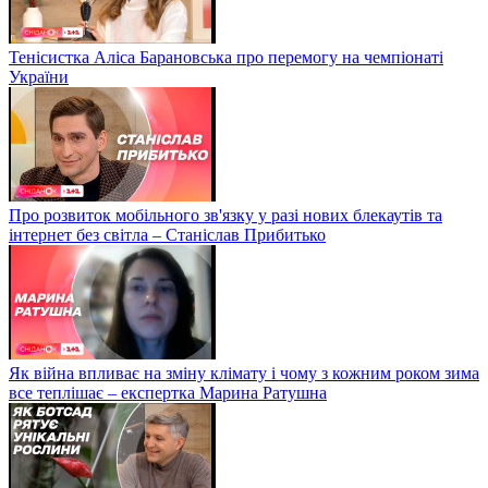
Тенісистка Аліса Барановська про перемогу на чемпіонаті
України
Про розвиток мобільного зв'язку у разі нових блекаутів та
інтернет без світла – Станіслав Прибитько
Як війна впливає на зміну клімату і чому з кожним роком зима
все теплішає – експертка Марина Ратушна