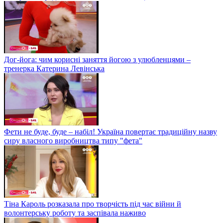
Дог-йога: чим корисні заняття йогою з улюбленцями –
тренерка Катерина Левінська
Фети не буде, буде – набіл! Україна повертає традиційну назву
сиру власного виробництва типу "фета"
Тіна Кароль розказала про творчість під час війни й
волонтерську роботу та заспівала наживо