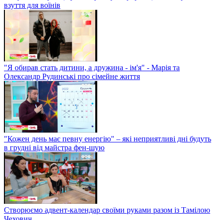
взуття для воїнів
"Я обирав стать дитини, а дружина - ім'я" - Марія та
Олександр Рудинські про сімейне життя
"Кожен день має певну енергію" – які неприятливі дні будуть
в грудні від майстра фен-шую
Створюємо адвент-календар своїми руками разом із Тамілою
Чехович