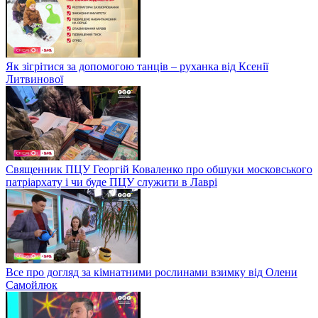
Як зігрітися за допомогою танців – руханка від Ксенії
Литвинової
Священник ПЦУ Георгій Коваленко про обшуки московського
патріархату і чи буде ПЦУ служити в Лаврі
Все про догляд за кімнатними рослинами взимку від Олени
Самойлюк