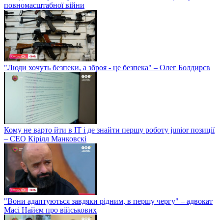
повномасштабної війни
"Люди хочуть безпеки, а зброя - це безпека" – Олег Болдирєв
Кому не варто йти в IT і де знайти першу роботу junior позиції
– СЕО Кірілл Манковскі
"Вони адаптуються завдяки рідним, в першу чергу" – адвокат
Масі Найєм про військових