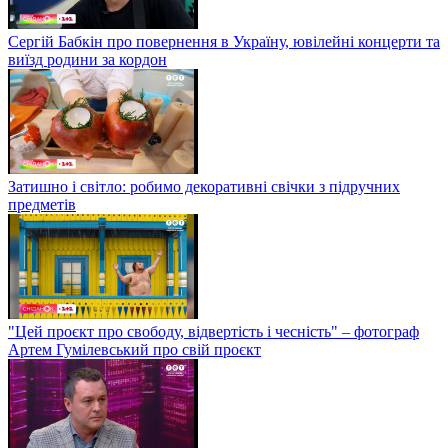
Сергій Бабкін про повернення в Україну, ювілейні концерти та
виїзд родини за кордон
Затишно і світло: робимо декоративні свічки з підручних
предметів
"Цей проєкт про свободу, відвертість і чесність" – фотограф
Артем Гумілевський про свій проєкт