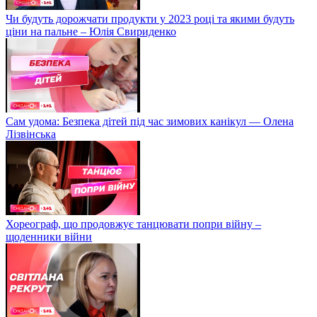
Чи будуть дорожчати продукти у 2023 році та якими будуть
ціни на пальне – Юлія Свириденко
Сам удома: Безпека дітей під час зимових канікул — Олена
Лізвінська
Хореограф, що продовжує танцювати попри війну –
щоденники війни