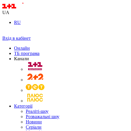
UA
RU
Вхід в кабінет
Онлайн
ТБ програма
Канали
Категорії
Реаліті-шоу
Розважальні шоу
Новини
Серіали