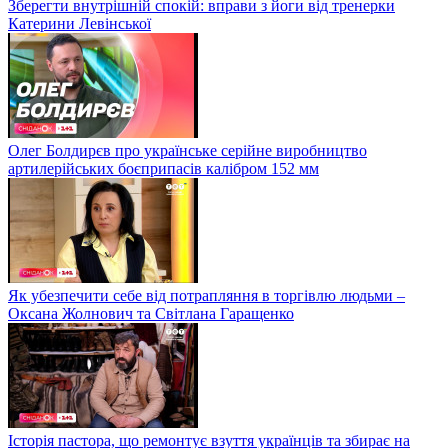
Зберегти внутрішній спокій: вправи з йоги від тренерки
Катерини Левінської
Олег Болдирєв про українське серійне виробництво
артилерійських боєприпасів калібром 152 мм
Як убезпечити себе від потрапляння в торгівлю людьми –
Оксана Жолнович та Світлана Гаращенко
Історія пастора, що ремонтує взуття українців та збирає на