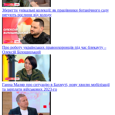
Зберегти унікальні колекції: як працівники ботанічного саду
рятують рослини від холоду
Про роботу українських правоохоронців під час блекауту –
Олексій Білошицький
Ганна Маляр про ситуацію в Бахмуті, нову хвилю мобілізації
та зарплати військових 2023-го