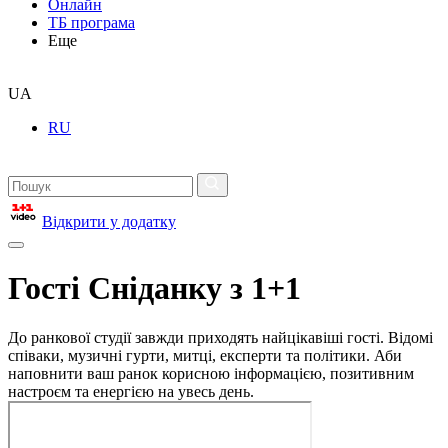
Онлайн
ТБ програма
Еще
UA
RU
Відкрити у додатку
Гості Сніданку з 1+1
До ранкової студії завжди приходять найцікавіші гості. Відомі
співаки, музичні гурти, митці, експерти та політики. Аби
наповнити ваш ранок корисною інформацією, позитивним
настроєм та енергією на увесь день.