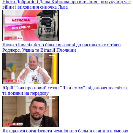
Нікіта Добринін і Даша Квіткова про вінчання, розлуку під час
війни і виховання синочка Льва
Люди з інвалідністю більш вразливі до насильства: Стівен
Роджерс, Уляна та Віталій Пчолкіни
Юрій Ткач про новий сезон "Ліги сміху", відключення світла
та поїздки на передову
Як вдалося організувати чемпіонат з бальних танців в умовах