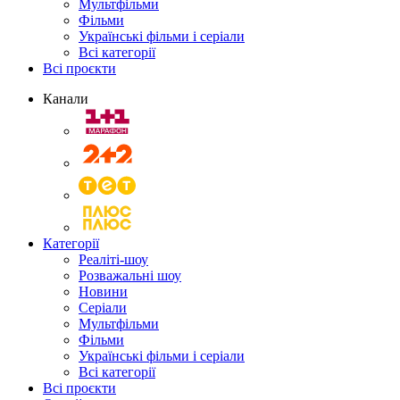
Мультфільми
Фільми
Українські фільми і серіали
Всі категорії
Всі проєкти
Канали
Категорії
Реаліті-шоу
Розважальні шоу
Новини
Серіали
Мультфільми
Фільми
Українські фільми і серіали
Всі категорії
Всі проєкти