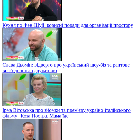
Кухня по Фен-Шуй: корисні поради для організації простору
Слава Дьомін: відверто про український шоу-біз та раптове
возз'єднання з дружиною
Ірма Вітовська про зйомки та прем'єру україно-італійського
фільму "Коза Ностра. Мама їде"