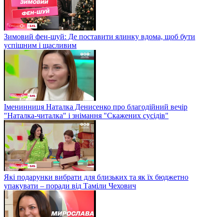
Зимовий фен-шуй: Де поставити ялинку вдома, щоб бути
успішним і щасливим
Іменинниця Наталка Денисенко про благодійний вечір
"Наталка-читалка" і знімання "Скажених сусідів"
Які подарунки вибрати для близьких та як їх бюджетно
упакувати – поради від Таміли Чехович