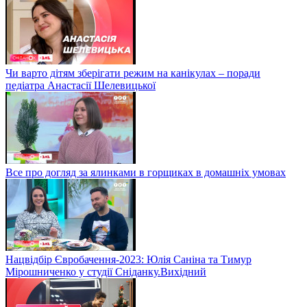
Чи варто дітям зберігати режим на канікулах – поради
педіатра Анастасії Шелевицької
Все про догляд за ялинками в горщиках в домашніх умовах
Нацвідбір Євробачення-2023: Юлія Саніна та Тимур
Мірошниченко у студії Сніданку.Вихідний