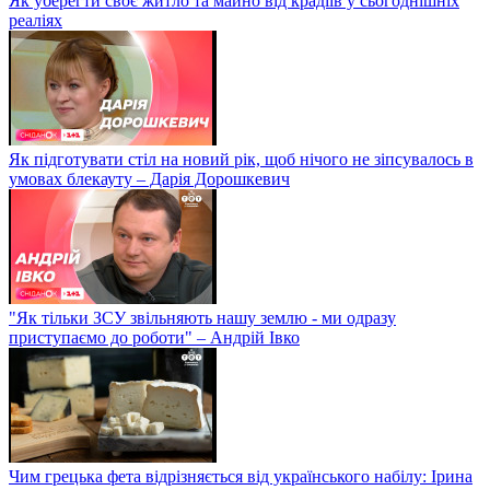
Як уберегти своє житло та майно від крадіїв у сьогоднішніх
реаліях
Як підготувати стіл на новий рік, щоб нічого не зіпсувалось в
умовах блекауту – Дарія Дорошкевич
"Як тільки ЗСУ звільняють нашу землю - ми одразу
приступаємо до роботи" – Андрій Івко
Чим грецька фета відрізняється від українського набілу: Ірина