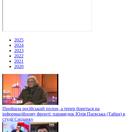
2025
2024
2023
2022
2021
2020
Пройшла російський полон, а тепер бореться на
інформаційному фронті: парамедик Юлія Паєвська (Тайра) в
студії Сніданку