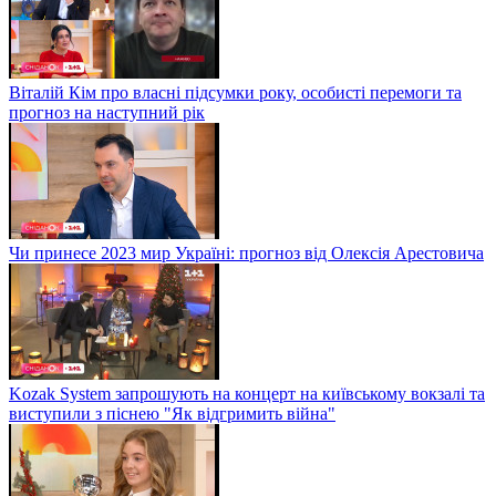
Віталій Кім про власні підсумки року, особисті перемоги та
прогноз на наступний рік
Чи принесе 2023 мир Україні: прогноз від Олексія Арестовича
Kozak System запрошують на концерт на київському вокзалі та
виступили з піснею "Як відгримить війна"