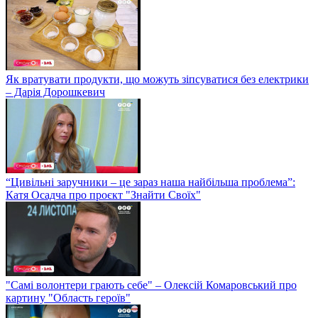
Як вратувати продукти, що можуть зіпсуватися без електрики
– Дарія Дорошкевич
“Цивільні заручники – це зараз наша найбільша проблема”:
Катя Осадча про проєкт "Знайти Своїх"
"Самі волонтери грають себе" – Олексій Комаровський про
картину "Область героїв"