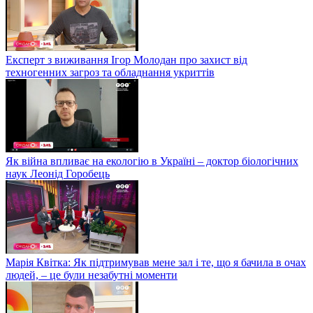
Експерт з виживання Ігор Молодан про захист від
техногенних загроз та обладнання укриттів
Як війна впливає на екологію в Україні – доктор біологічних
наук Леонід Горобець
Марія Квітка: Як підтримував мене зал і те, що я бачила в очах
людей, – це були незабутні моменти