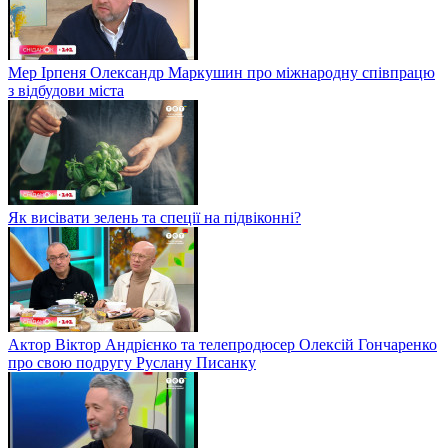
Мер Ірпеня Олександр Маркушин про міжнародну співпрацю
з відбудови міста
Як висівати зелень та спеції на підвіконні?
Актор Віктор Андрієнко та телепродюсер Олексій Гончаренко
про свою подругу Руслану Писанку