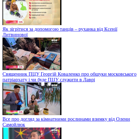
Як зігрітися за допомогою танців – руханка від Ксенії
Литвинової
Священник ПЦУ Георгій Коваленко про обшуки московського
патріархату і чи буде ПЦУ служити в Лаврі
Все про догляд за кімнатними рослинами взимку від Олени
Самойлюк