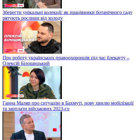
Зберегти унікальні колекції: як працівники ботанічного саду
рятують рослини від холоду
Про роботу українських правоохоронців під час блекауту –
Олексій Білошицький
Ганна Маляр про ситуацію в Бахмуті, нову хвилю мобілізації
та зарплати військових 2023-го