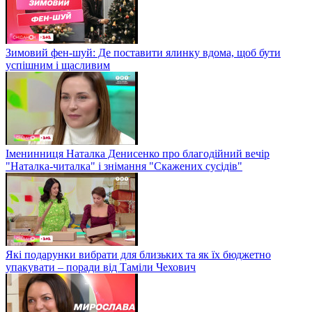
Зимовий фен-шуй: Де поставити ялинку вдома, щоб бути
успішним і щасливим
Іменинниця Наталка Денисенко про благодійний вечір
"Наталка-читалка" і знімання "Скажених сусідів"
Які подарунки вибрати для близьких та як їх бюджетно
упакувати – поради від Таміли Чехович