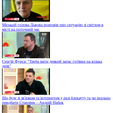
Міський голова Львова розповів про ситуацію зі світлом в
місті на поточний час
Сергій Фурса: "Треба мати деякий запас готівки на кілька
днів"
Що буде зі зв'язком та інтернетом у разі блекауту та чи реально
придбати Старлінк – Андрій Набок