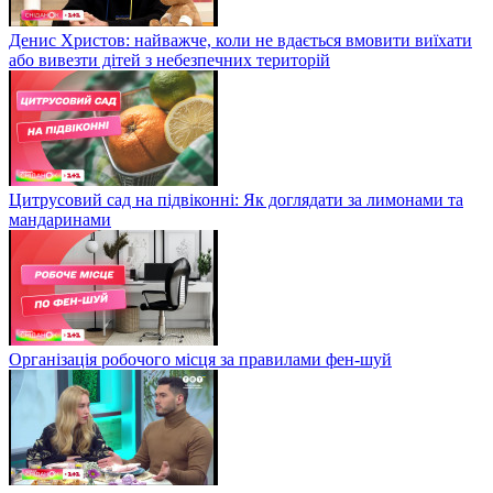
Денис Христов: найважче, коли не вдається вмовити виїхати
або вивезти дітей з небезпечних територій
Цитрусовий сад на підвіконні: Як доглядати за лимонами та
мандаринами
Організація робочого місця за правилами фен-шуй