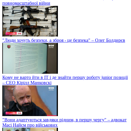
повномасштабної війни
"Люди хочуть безпеки, а зброя - це безпека" – Олег Болдирєв
Кому не варто йти в IT і де знайти першу роботу junior позиції
– СЕО Кірілл Манковскі
"Вони адаптуються завдяки рідним, в першу чергу" – адвокат
Масі Найєм про військових