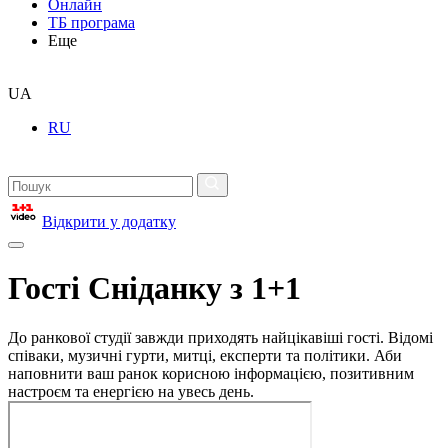
Онлайн
ТБ програма
Еще
UA
RU
Відкрити у додатку
Гості Сніданку з 1+1
До ранкової студії завжди приходять найцікавіші гості. Відомі
співаки, музичні гурти, митці, експерти та політики. Аби
наповнити ваш ранок корисною інформацією, позитивним
настроєм та енергією на увесь день.