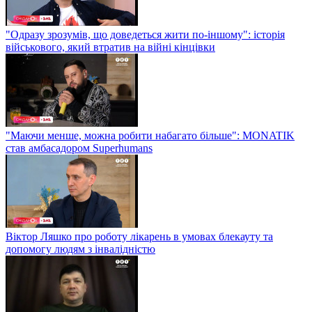
"Одразу зрозумів, що доведеться жити по-іншому": історія
військового, який втратив на війні кінцівки
"Маючи менше, можна робити набагато більше": MONATIK
став амбасадором Superhumans
Віктор Ляшко про роботу лікарень в умовах блекауту та
допомогу людям з інвалідністю