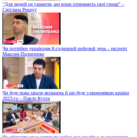
"Для людей це гарантія, що вони отримають свої гроші" –
Світлана Рекрут
Чи потрібен українцям 8-годинний робочий день – експерт
Максим Пилипенко
Чи буде нова хвиля звільнень й що буде з економікою країни
2023-го – Павло Кухта