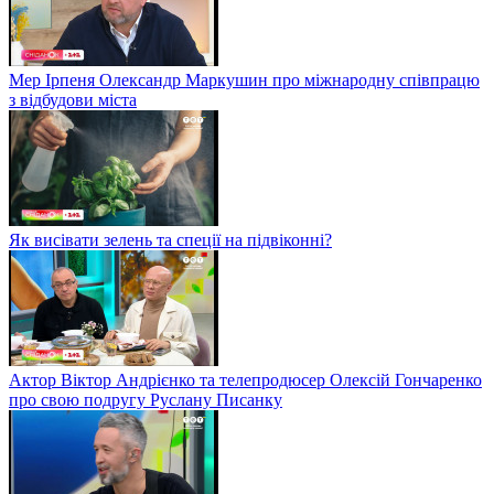
Мер Ірпеня Олександр Маркушин про міжнародну співпрацю
з відбудови міста
Як висівати зелень та спеції на підвіконні?
Актор Віктор Андрієнко та телепродюсер Олексій Гончаренко
про свою подругу Руслану Писанку