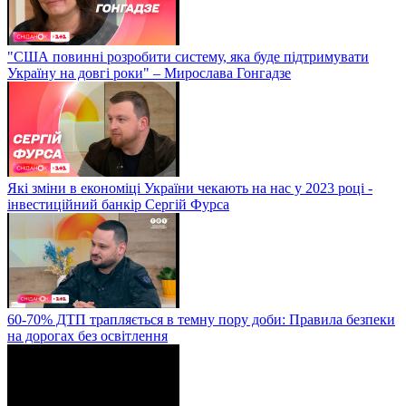
"США повинні розробити систему, яка буде підтримувати
Україну на довгі роки" – Мирослава Гонгадзе
Які зміни в економіці України чекають на нас у 2023 році -
інвестиційний банкір Сергій Фурса
60-70% ДТП трапляється в темну пору доби: Правила безпеки
на дорогах без освітлення