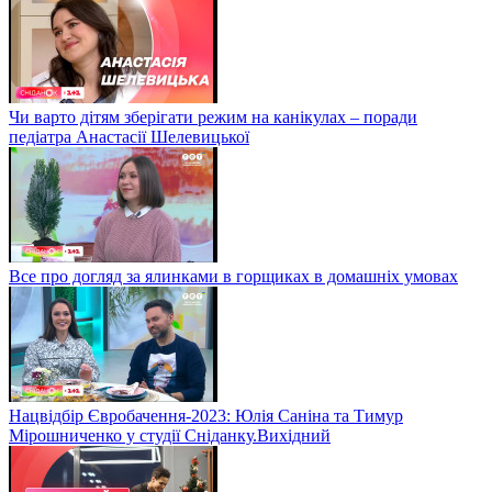
Чи варто дітям зберігати режим на канікулах – поради
педіатра Анастасії Шелевицької
Все про догляд за ялинками в горщиках в домашніх умовах
Нацвідбір Євробачення-2023: Юлія Саніна та Тимур
Мірошниченко у студії Сніданку.Вихідний