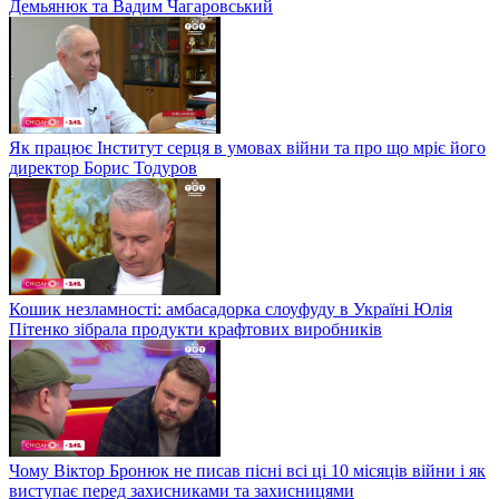
Демьянюк та Вадим Чагаровський
Як працює Інститут серця в умовах війни та про що мріє його
директор Борис Тодуров
Кошик незламності: амбасадорка слоуфуду в Україні Юлія
Пітенко зібрала продукти крафтових виробників
Чому Віктор Бронюк не писав пісні всі ці 10 місяців війни і як
виступає перед захисниками та захисницями