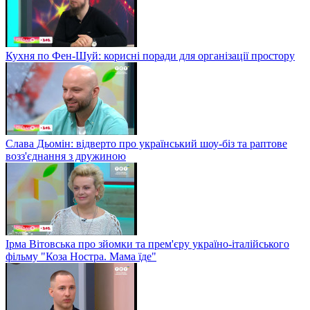
Кухня по Фен-Шуй: корисні поради для організації простору
Слава Дьомін: відверто про український шоу-біз та раптове
возз'єднання з дружиною
Ірма Вітовська про зйомки та прем'єру україно-італійського
фільму "Коза Ностра. Мама їде"