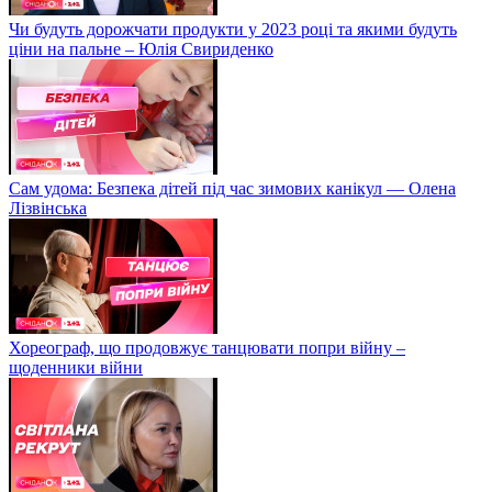
Чи будуть дорожчати продукти у 2023 році та якими будуть
ціни на пальне – Юлія Свириденко
Сам удома: Безпека дітей під час зимових канікул — Олена
Лізвінська
Хореограф, що продовжує танцювати попри війну –
щоденники війни