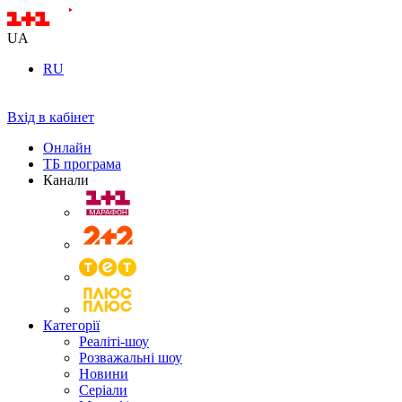
UA
RU
Вхід в кабінет
Онлайн
ТБ програма
Канали
Категорії
Реаліті-шоу
Розважальні шоу
Новини
Серіали