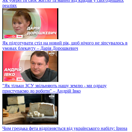
Як уберегти своє житло та майно від крадіїв у сьогоднішніх
реаліях
Як підготувати стіл на новий рік, щоб нічого не зіпсувалось в
умовах блекауту – Дарія Дорошкевич
"Як тільки ЗСУ звільняють нашу землю - ми одразу
приступаємо до роботи" – Андрій Івко
Чим грецька фета відрізняється від українського набілу: Ірина