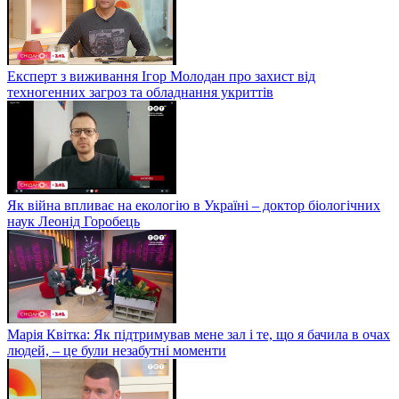
Експерт з виживання Ігор Молодан про захист від
техногенних загроз та обладнання укриттів
Як війна впливає на екологію в Україні – доктор біологічних
наук Леонід Горобець
Марія Квітка: Як підтримував мене зал і те, що я бачила в очах
людей, – це були незабутні моменти