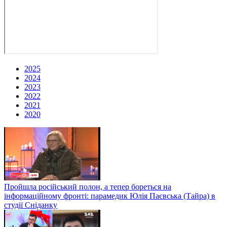
2025
2024
2023
2022
2021
2020
Пройшла російський полон, а тепер бореться на
інформаційному фронті: парамедик Юлія Паєвська (Тайра) в
студії Сніданку