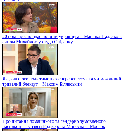
20 років розповідає новини українцям – Марічка Падалко із
сином Михайлом у студії Сніданку
Як довго оговтуватиметься енергосистема та чи можливий
тривалий блекаут – Максим Білявський
Про питання домашнього та гендерно зумовленого
насильства - Стівен Роджерс та Мирослава Мосіюк