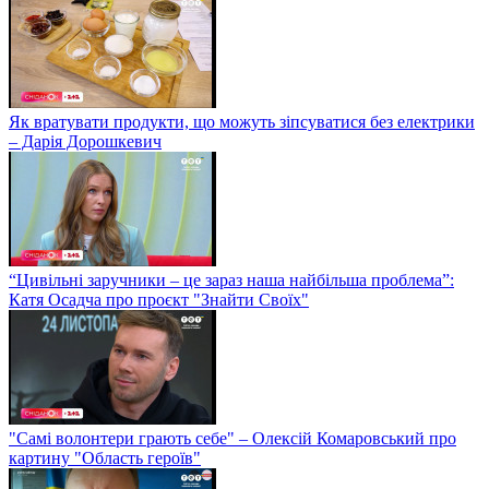
Як вратувати продукти, що можуть зіпсуватися без електрики
– Дарія Дорошкевич
“Цивільні заручники – це зараз наша найбільша проблема”:
Катя Осадча про проєкт "Знайти Своїх"
"Самі волонтери грають себе" – Олексій Комаровський про
картину "Область героїв"