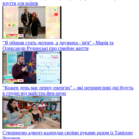
взуття для воїнів
"Я обирав стать дитини, а дружина - ім'я" - Марія та
Олександр Рудинські про сімейне життя
"Кожен день має певну енергію" – які неприятливі дні будуть
в грудні від майстра фен-шую
Створюємо адвент-календар своїми руками разом із Тамілою
Чехович