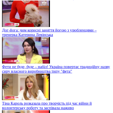
Дог-йога: чим корисні заняття йогою з улюбленцями –
тренерка Катерина Левінська
Фети не буде, буде – набіл! Україна повертає традиційну назву
сиру власного виробництва типу "фета"
Тіна Кароль розказала про творчість під час війни й
волонтерську роботу та заспівала наживо