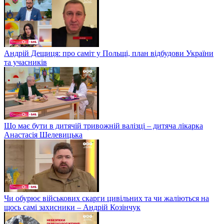
Андрій Дещиця: про саміт у Польщі, план відбудови України
та учасників
Що має бути в дитячій тривожній валізці – дитяча лікарка
Анастасія Шелевицька
Чи обурює військових скарги цивільних та чи жаліються на
щось самі захисники – Андрій Козінчук