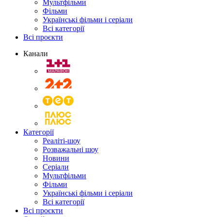
Мультфільми
Фільми
Українські фільми і серіали
Всі категорії
Всі проєкти
Канали
Категорії
Реаліті-шоу
Розважальні шоу
Новини
Серіали
Мультфільми
Фільми
Українські фільми і серіали
Всі категорії
Всі проєкти