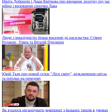
Нікіта Добринін і Даша Квіткова про вінчання, розлуку під час
війни і виховання синочка Льва
Люди з інвалідністю більш вразливі до насильства: Стівен
Роджерс, Уляна та Віталій Пчолкіни
Юрій Ткач про новий сезон "Ліги сміху", відключення світла
та поїздки на передову
Як вдалося організувати чемпіонат з бальних танців в умовах