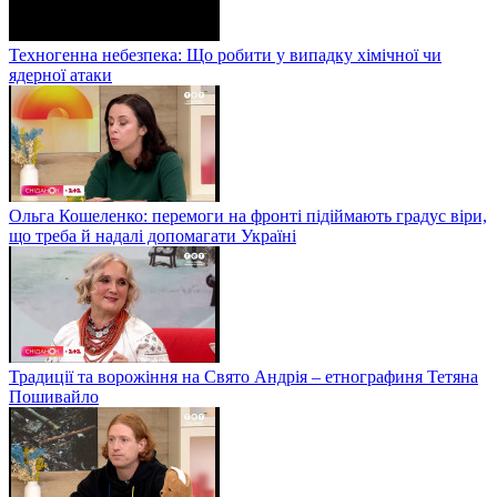
Техногенна небезпека: Що робити у випадку хімічної чи
ядерної атаки
Ольга Кошеленко: перемоги на фронті підіймають градус віри,
що треба й надалі допомагати Україні
Традиції та ворожіння на Свято Андрія – етнографиня Тетяна
Пошивайло