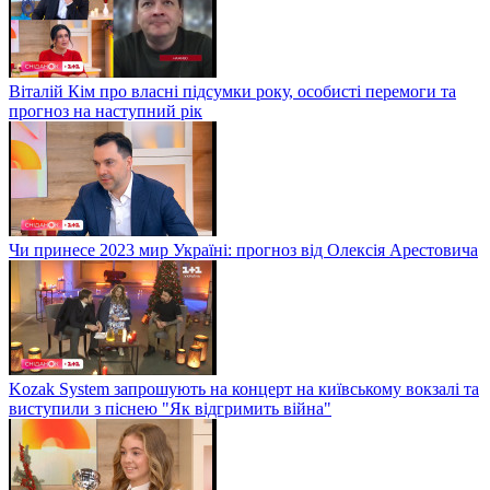
Віталій Кім про власні підсумки року, особисті перемоги та
прогноз на наступний рік
Чи принесе 2023 мир Україні: прогноз від Олексія Арестовича
Kozak System запрошують на концерт на київському вокзалі та
виступили з піснею "Як відгримить війна"