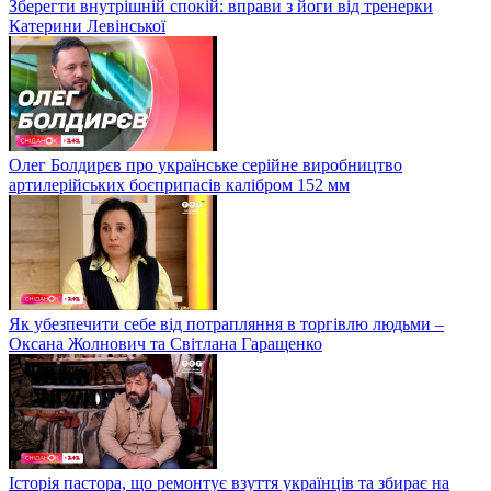
Зберегти внутрішній спокій: вправи з йоги від тренерки
Катерини Левінської
Олег Болдирєв про українське серійне виробництво
артилерійських боєприпасів калібром 152 мм
Як убезпечити себе від потрапляння в торгівлю людьми –
Оксана Жолнович та Світлана Гаращенко
Історія пастора, що ремонтує взуття українців та збирає на