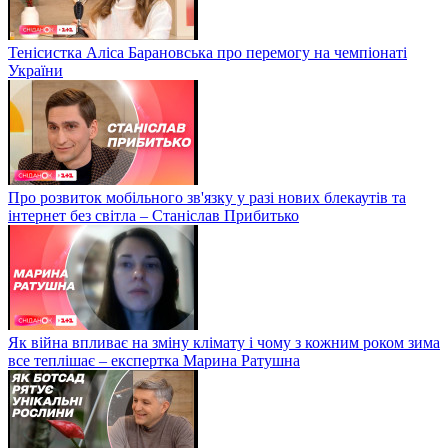
Тенісистка Аліса Барановська про перемогу на чемпіонаті
України
Про розвиток мобільного зв'язку у разі нових блекаутів та
інтернет без світла – Станіслав Прибитько
Як війна впливає на зміну клімату і чому з кожним роком зима
все теплішає – експертка Марина Ратушна