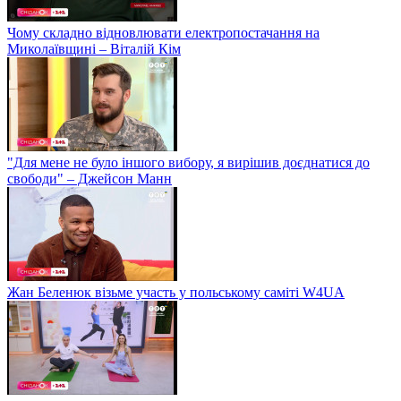
Чому складно відновлювати електропостачання на
Миколаївщині – Віталій Кім
"Для мене не було іншого вибору, я вирішив доєднатися до
свободи" – Джейсон Манн
Жан Беленюк візьме участь у польському саміті W4UA