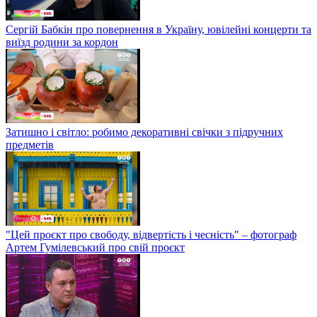
Сергій Бабкін про повернення в Україну, ювілейні концерти та
виїзд родини за кордон
Затишно і світло: робимо декоративні свічки з підручних
предметів
"Цей проєкт про свободу, відвертість і чесність" – фотограф
Артем Гумілевський про свій проєкт