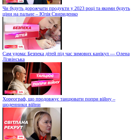
Чи будуть дорожчати продукти у 2023 році та якими будуть
ціни на пальне – Юлія Свириденко
Сам удома: Безпека дітей під час зимових канікул — Олена
Лізвінська
Хореограф, що продовжує танцювати попри війну –
щоденники війни