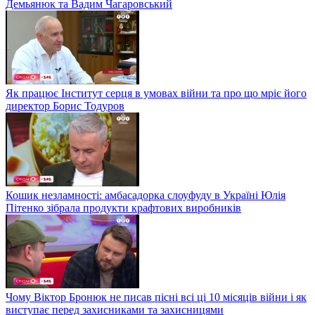
Демьянюк та Вадим Чагаровський
Як працює Інститут серця в умовах війни та про що мріє його
директор Борис Тодуров
Кошик незламності: амбасадорка слоуфуду в Україні Юлія
Пітенко зібрала продукти крафтових виробників
Чому Віктор Бронюк не писав пісні всі ці 10 місяців війни і як
виступає перед захисниками та захисницями