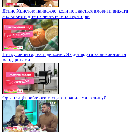
Денис Христов: найважче, коли не вдається вмовити виїхати
або вивезти дітей з небезпечних територій
Цитрусовий сад на підвіконні: Як доглядати за лимонами та
мандаринами
Організація робочого місця за правилами фен-шуй