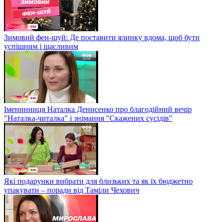
Зимовий фен-шуй: Де поставити ялинку вдома, щоб бути
успішним і щасливим
Іменинниця Наталка Денисенко про благодійний вечір
"Наталка-читалка" і знімання "Скажених сусідів"
Які подарунки вибрати для близьких та як їх бюджетно
упакувати – поради від Таміли Чехович