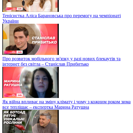
Тенісистка Аліса Барановська про перемогу на чемпіонаті
України
Про розвиток мобільного зв'язку у разі нових блекаутів та
інтернет без світла – Станіслав Прибитько
Як війна впливає на зміну клімату і чому з кожним роком зима
все теплішає – експертка Марина Ратушна