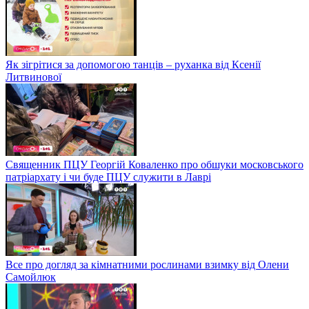
Як зігрітися за допомогою танців – руханка від Ксенії
Литвинової
Священник ПЦУ Георгій Коваленко про обшуки московського
патріархату і чи буде ПЦУ служити в Лаврі
Все про догляд за кімнатними рослинами взимку від Олени
Самойлюк