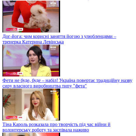
Дог-йога: чим корисні заняття йогою з улюбленцями –
тренерка Катерина Левінська
Фети не буде, буде – набіл! Україна повертає традиційну назву
сиру власного виробництва типу "фета"
Тіна Кароль розказала про творчість під час війни й
волонтерську роботу та заспівала наживо