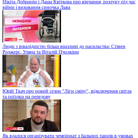
Нікіта Добринін і Даша Квіткова про вінчання, розлуку під час
війни і виховання синочка Льва
Люди з інвалідністю більш вразливі до насильства: Стівен
Роджерс, Уляна та Віталій Пчолкіни
Юрій Ткач про новий сезон "Ліги сміху", відключення світла
та поїздки на передову
Як вдалося організувати чемпіонат з бальних танців в умовах