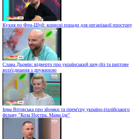
Кухня по Фен-Шуй: корисні поради для організації простору
Слава Дьомін: відверто про український шоу-біз та раптове
возз'єднання з дружиною
Ірма Вітовська про зйомки та прем'єру україно-італійського
фільму "Коза Ностра. Мама їде"