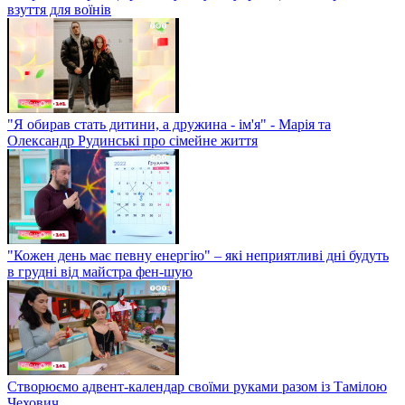
взуття для воїнів
"Я обирав стать дитини, а дружина - ім'я" - Марія та
Олександр Рудинські про сімейне життя
"Кожен день має певну енергію" – які неприятливі дні будуть
в грудні від майстра фен-шую
Створюємо адвент-календар своїми руками разом із Тамілою
Чехович