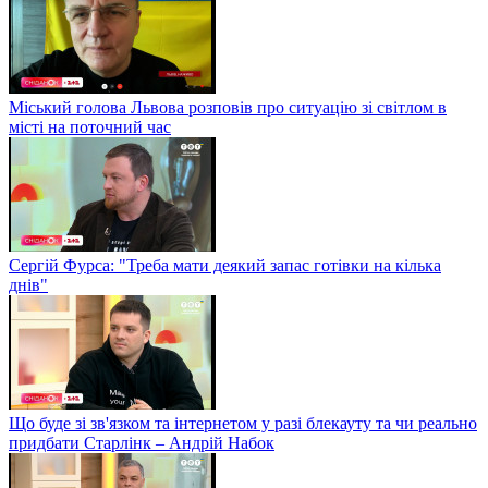
Міський голова Львова розповів про ситуацію зі світлом в
місті на поточний час
Сергій Фурса: "Треба мати деякий запас готівки на кілька
днів"
Що буде зі зв'язком та інтернетом у разі блекауту та чи реально
придбати Старлінк – Андрій Набок