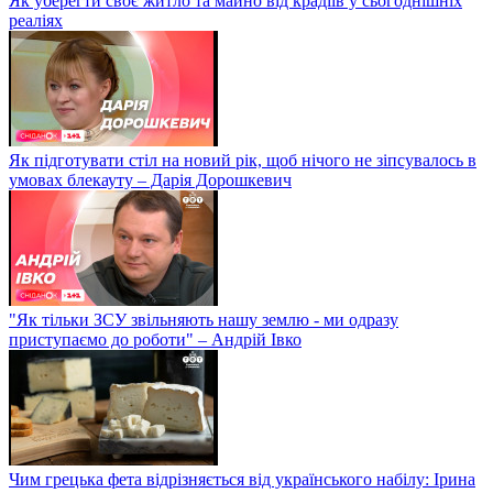
Як уберегти своє житло та майно від крадіїв у сьогоднішніх
реаліях
Як підготувати стіл на новий рік, щоб нічого не зіпсувалось в
умовах блекауту – Дарія Дорошкевич
"Як тільки ЗСУ звільняють нашу землю - ми одразу
приступаємо до роботи" – Андрій Івко
Чим грецька фета відрізняється від українського набілу: Ірина