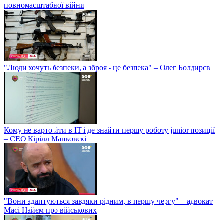
повномасштабної війни
"Люди хочуть безпеки, а зброя - це безпека" – Олег Болдирєв
Кому не варто йти в IT і де знайти першу роботу junior позиції
– СЕО Кірілл Манковскі
"Вони адаптуються завдяки рідним, в першу чергу" – адвокат
Масі Найєм про військових