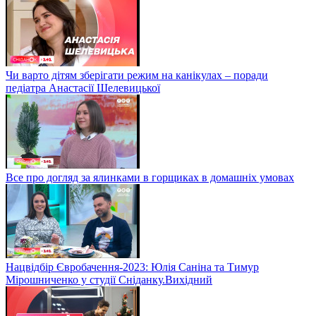
Чи варто дітям зберігати режим на канікулах – поради
педіатра Анастасії Шелевицької
Все про догляд за ялинками в горщиках в домашніх умовах
Нацвідбір Євробачення-2023: Юлія Саніна та Тимур
Мірошниченко у студії Сніданку.Вихідний