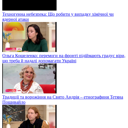
Техногенна небезпека: Що робити у випадку хімічної чи
ядерної атаки
Ольга Кошеленко: перемоги на фронті підіймають градус віри,
що треба й надалі допомагати Україні
Традиції та ворожіння на Свято Андрія – етнографиня Тетяна
Пошивайло