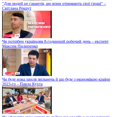
"Для людей це гарантія, що вони отримають свої гроші" –
Світлана Рекрут
Чи потрібен українцям 8-годинний робочий день – експерт
Максим Пилипенко
Чи буде нова хвиля звільнень й що буде з економікою країни
2023-го – Павло Кухта