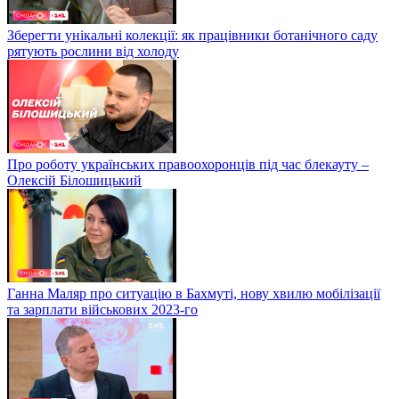
Зберегти унікальні колекції: як працівники ботанічного саду
рятують рослини від холоду
Про роботу українських правоохоронців під час блекауту –
Олексій Білошицький
Ганна Маляр про ситуацію в Бахмуті, нову хвилю мобілізації
та зарплати військових 2023-го