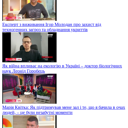
Експерт з виживання Ігор Молодан про захист від
техногенних загроз та обладнання укриттів
Як війна впливає на екологію в Україні – доктор біологічних
наук Леонід Горобець
Марія Квітка: Як підтримував мене зал і те, що я бачила в очах
людей, – це були незабутні моменти