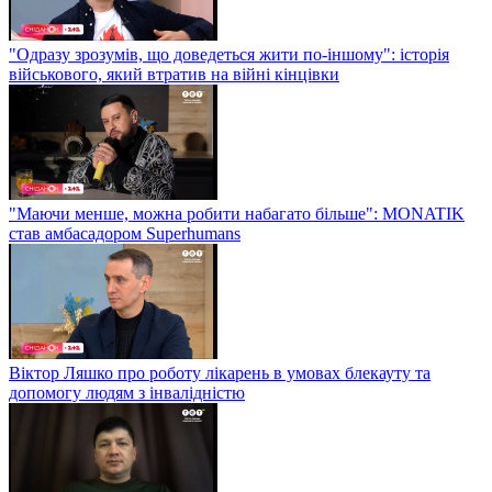
"Одразу зрозумів, що доведеться жити по-іншому": історія
військового, який втратив на війні кінцівки
"Маючи менше, можна робити набагато більше": MONATIK
став амбасадором Superhumans
Віктор Ляшко про роботу лікарень в умовах блекауту та
допомогу людям з інвалідністю