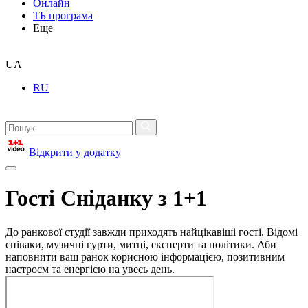
Онлайн
ТБ програма
Еще
UA
RU
Відкрити у додатку
Гості Сніданку з 1+1
До ранкової студії завжди приходять найцікавіші гості. Відомі
співаки, музичні гурти, митці, експерти та політики. Аби
наповнити ваш ранок корисною інформацією, позитивним
настроєм та енергією на увесь день.