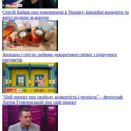
Сергій Бабкін про повернення в Україну, ювілейні концерти та
виїзд родини за кордон
Затишно і світло: робимо декоративні свічки з підручних
предметів
"Цей проєкт про свободу, відвертість і чесність" – фотограф
Артем Гумілевський про свій проєкт