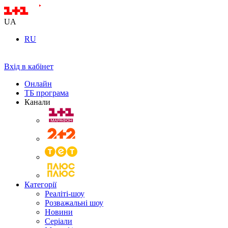
UA
RU
Вхід в кабінет
Онлайн
ТБ програма
Канали
Категорії
Реаліті-шоу
Розважальні шоу
Новини
Серіали