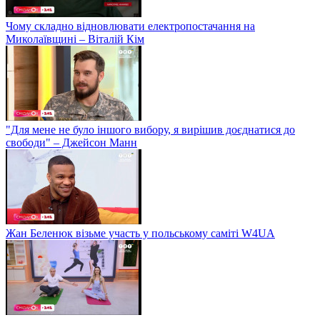
Чому складно відновлювати електропостачання на
Миколаївщині – Віталій Кім
"Для мене не було іншого вибору, я вирішив доєднатися до
свободи" – Джейсон Манн
Жан Беленюк візьме участь у польському саміті W4UA