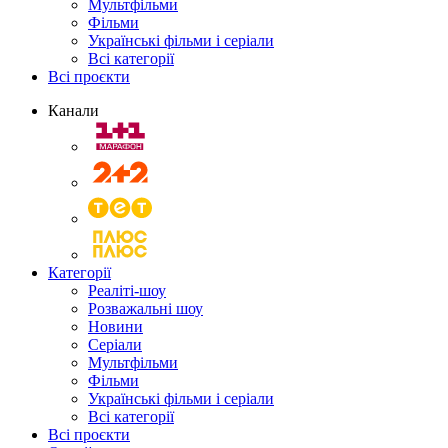
Мультфільми
Фільми
Українські фільми і серіали
Всі категорії
Всі проєкти
Канали
Категорії
Реаліті-шоу
Розважальні шоу
Новини
Серіали
Мультфільми
Фільми
Українські фільми і серіали
Всі категорії
Всі проєкти