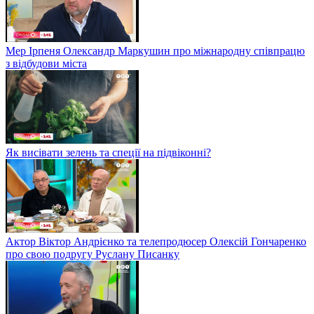
Мер Ірпеня Олександр Маркушин про міжнародну співпрацю
з відбудови міста
Як висівати зелень та спеції на підвіконні?
Актор Віктор Андрієнко та телепродюсер Олексій Гончаренко
про свою подругу Руслану Писанку