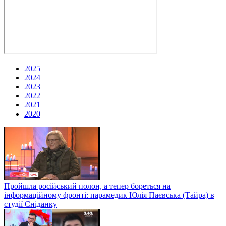
2025
2024
2023
2022
2021
2020
Пройшла російський полон, а тепер бореться на
інформаційному фронті: парамедик Юлія Паєвська (Тайра) в
студії Сніданку