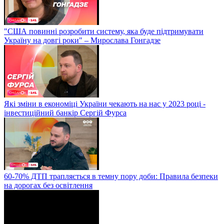
"США повинні розробити систему, яка буде підтримувати
Україну на довгі роки" – Мирослава Гонгадзе
Які зміни в економіці України чекають на нас у 2023 році -
інвестиційний банкір Сергій Фурса
60-70% ДТП трапляється в темну пору доби: Правила безпеки
на дорогах без освітлення