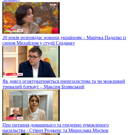
20 років розповідає новини українцям – Марічка Падалко із
сином Михайлом у студії Сніданку
Як довго оговтуватиметься енергосистема та чи можливий
тривалий блекаут – Максим Білявський
Про питання домашнього та гендерно зумовленого
насильства - Стівен Роджерс та Мирослава Мосіюк