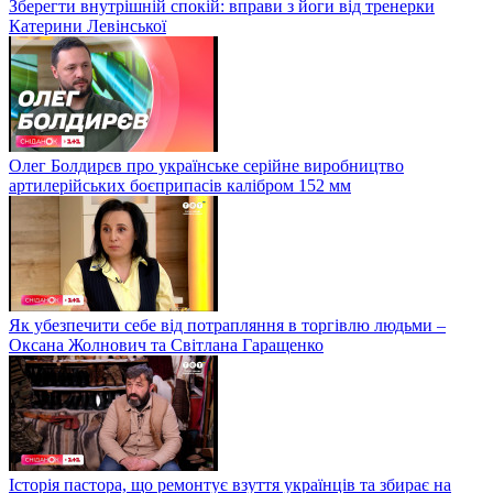
Зберегти внутрішній спокій: вправи з йоги від тренерки
Катерини Левінської
Олег Болдирєв про українське серійне виробництво
артилерійських боєприпасів калібром 152 мм
Як убезпечити себе від потрапляння в торгівлю людьми –
Оксана Жолнович та Світлана Гаращенко
Історія пастора, що ремонтує взуття українців та збирає на