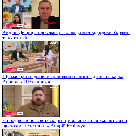
Андрій Дещиця: про саміт у Польщі, план відбудови України
та учасників
Що має бути в дитячій тривожній валізці – дитяча лікарка
Анастасія Шелевицька
Чи обурює військових скарги цивільних та чи жаліються на
щось самі захисники – Андрій Козінчук