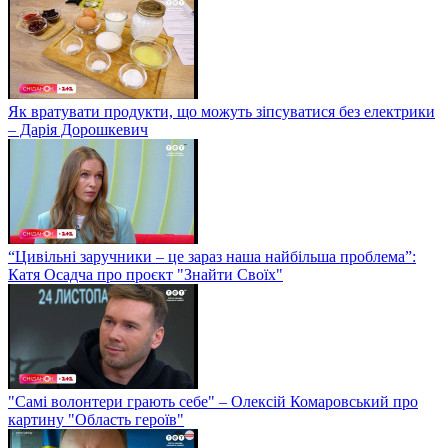
Як вратувати продукти, що можуть зіпсуватися без електрики
– Дарія Дорошкевич
“Цивільні заручники – це зараз наша найбільша проблема”:
Катя Осадча про проєкт "Знайти Своїх"
"Самі волонтери грають себе" – Олексій Комаровський про
картину "Область героїв"