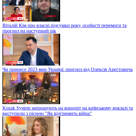
Віталій Кім про власні підсумки року, особисті перемоги та
прогноз на наступний рік
Чи принесе 2023 мир Україні: прогноз від Олексія Арестовича
Kozak System запрошують на концерт на київському вокзалі та
виступили з піснею "Як відгримить війна"