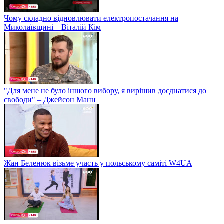
Чому складно відновлювати електропостачання на
Миколаївщині – Віталій Кім
"Для мене не було іншого вибору, я вирішив доєднатися до
свободи" – Джейсон Манн
Жан Беленюк візьме участь у польському саміті W4UA