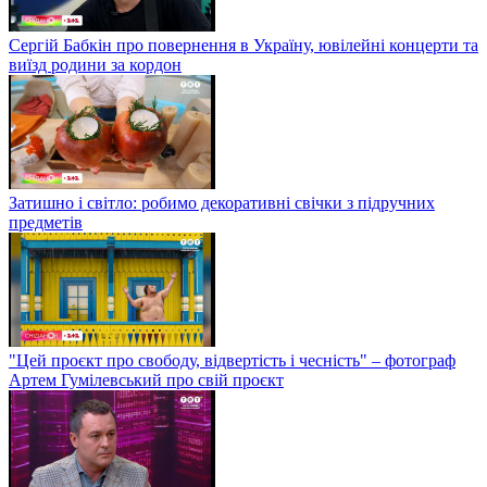
Сергій Бабкін про повернення в Україну, ювілейні концерти та
виїзд родини за кордон
Затишно і світло: робимо декоративні свічки з підручних
предметів
"Цей проєкт про свободу, відвертість і чесність" – фотограф
Артем Гумілевський про свій проєкт