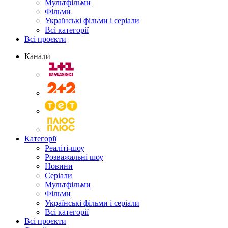
Мультфільми
Фільми
Українські фільми і серіали
Всі категорії
Всі проєкти
Канали
Категорії
Реаліті-шоу
Розважальні шоу
Новини
Серіали
Мультфільми
Фільми
Українські фільми і серіали
Всі категорії
Всі проєкти