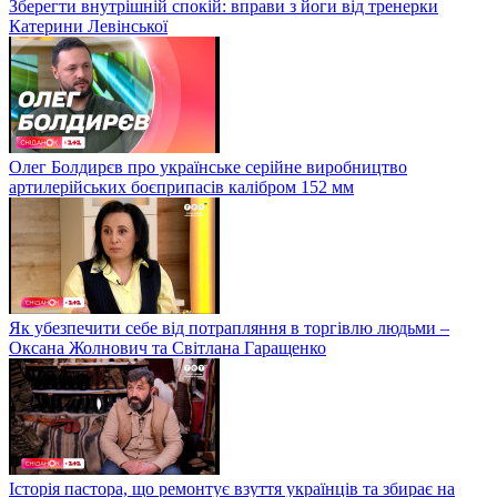
Зберегти внутрішній спокій: вправи з йоги від тренерки
Катерини Левінської
Олег Болдирєв про українське серійне виробництво
артилерійських боєприпасів калібром 152 мм
Як убезпечити себе від потрапляння в торгівлю людьми –
Оксана Жолнович та Світлана Гаращенко
Історія пастора, що ремонтує взуття українців та збирає на