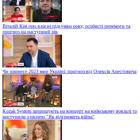
Віталій Кім про власні підсумки року, особисті перемоги та
прогноз на наступний рік
Чи принесе 2023 мир Україні: прогноз від Олексія Арестовича
Kozak System запрошують на концерт на київському вокзалі та
виступили з піснею "Як відгримить війна"