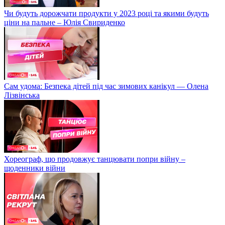
Чи будуть дорожчати продукти у 2023 році та якими будуть
ціни на пальне – Юлія Свириденко
Сам удома: Безпека дітей під час зимових канікул — Олена
Лізвінська
Хореограф, що продовжує танцювати попри війну –
щоденники війни