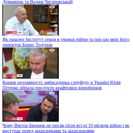
Демьянюк та Вадим Чагаровський
Як працює Інститут серця в умовах війни та про що мріє його
директор Борис Тодуров
Кошик незламності: амбасадорка слоуфуду в Україні Юлія
Пітенко зібрала продукти крафтових виробників
Чому Віктор Бронюк не писав пісні всі ці 10 місяців війни і як
виступає перед захисниками та захисницями