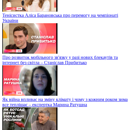
Тенісистка Аліса Барановська про перемогу на чемпіонаті
України
Про розвиток мобільного зв'язку у разі нових блекаутів та
інтернет без світла – Станіслав Прибитько
Як війна впливає на зміну клімату і чому з кожним роком зима
все теплішає – експертка Марина Ратушна