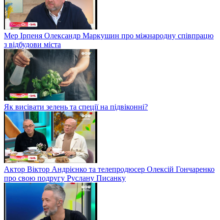
Мер Ірпеня Олександр Маркушин про міжнародну співпрацю
з відбудови міста
Як висівати зелень та спеції на підвіконні?
Актор Віктор Андрієнко та телепродюсер Олексій Гончаренко
про свою подругу Руслану Писанку