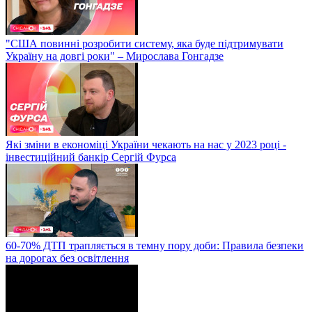
"США повинні розробити систему, яка буде підтримувати
Україну на довгі роки" – Мирослава Гонгадзе
Які зміни в економіці України чекають на нас у 2023 році -
інвестиційний банкір Сергій Фурса
60-70% ДТП трапляється в темну пору доби: Правила безпеки
на дорогах без освітлення