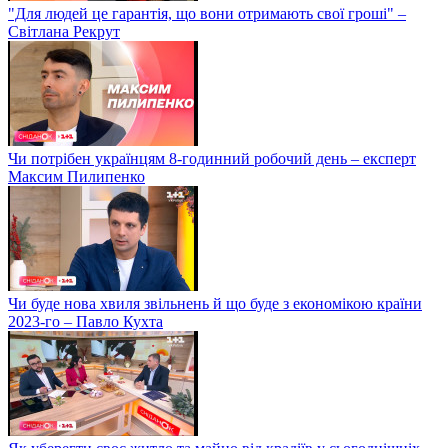
"Для людей це гарантія, що вони отримають свої гроші" –
Світлана Рекрут
Чи потрібен українцям 8-годинний робочий день – експерт
Максим Пилипенко
Чи буде нова хвиля звільнень й що буде з економікою країни
2023-го – Павло Кухта