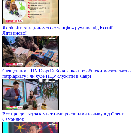
Як зігрітися за допомогою танців – руханка від Ксенії
Литвинової
Священник ПЦУ Георгій Коваленко про обшуки московського
патріархату і чи буде ПЦУ служити в Лаврі
Все про догляд за кімнатними рослинами взимку від Олени
Самойлюк