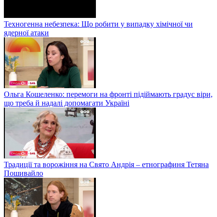
Техногенна небезпека: Що робити у випадку хімічної чи
ядерної атаки
Ольга Кошеленко: перемоги на фронті підіймають градус віри,
що треба й надалі допомагати Україні
Традиції та ворожіння на Свято Андрія – етнографиня Тетяна
Пошивайло