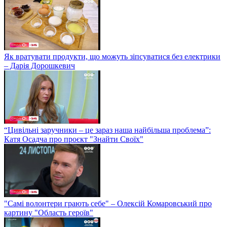
Як вратувати продукти, що можуть зіпсуватися без електрики
– Дарія Дорошкевич
“Цивільні заручники – це зараз наша найбільша проблема”:
Катя Осадча про проєкт "Знайти Своїх"
"Самі волонтери грають себе" – Олексій Комаровський про
картину "Область героїв"