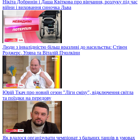
Нікіта Добринін і Даша Квіткова про вінчання, розлуку під час
війни і виховання синочка Льва
Люди з інвалідністю більш вразливі до насильства: Стівен
Роджерс, Уляна та Віталій Пчолкіни
Юрій Ткач про новий сезон "Ліги сміху", відключення світла
та поїздки на передову
Як вдалося організувати чемпіонат з бальних танців в умовах