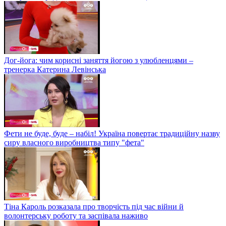
Дог-йога: чим корисні заняття йогою з улюбленцями –
тренерка Катерина Левінська
Фети не буде, буде – набіл! Україна повертає традиційну назву
сиру власного виробництва типу "фета"
Тіна Кароль розказала про творчість під час війни й
волонтерську роботу та заспівала наживо