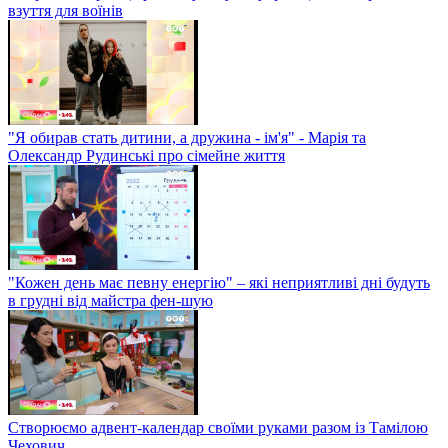
взуття для воїнів
"Я обирав стать дитини, а дружина - ім'я" - Марія та
Олександр Рудинські про сімейне життя
"Кожен день має певну енергію" – які неприятливі дні будуть
в грудні від майстра фен-шую
Створюємо адвент-календар своїми руками разом із Тамілою
Чехович