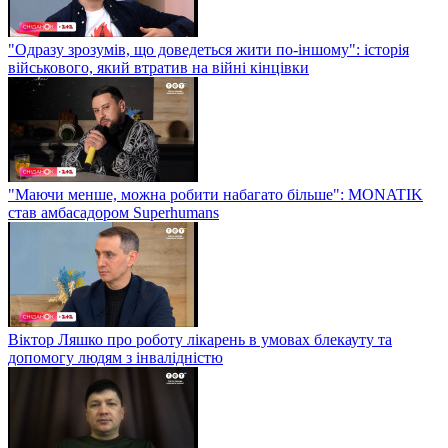
"Одразу зрозумів, що доведеться жити по-іншому": історія
військового, який втратив на війні кінцівки
"Маючи менше, можна робити набагато більше": MONATIK
став амбасадором Superhumans
Віктор Ляшко про роботу лікарень в умовах блекауту та
допомогу людям з інвалідністю