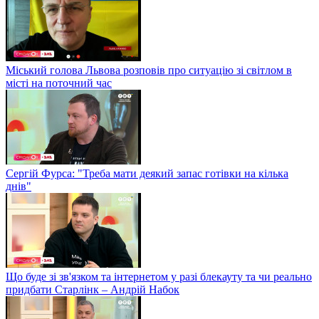
Міський голова Львова розповів про ситуацію зі світлом в
місті на поточний час
Сергій Фурса: "Треба мати деякий запас готівки на кілька
днів"
Що буде зі зв'язком та інтернетом у разі блекауту та чи реально
придбати Старлінк – Андрій Набок