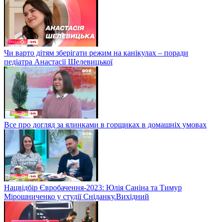
Чи варто дітям зберігати режим на канікулах – поради
педіатра Анастасії Шелевицької
Все про догляд за ялинками в горщиках в домашніх умовах
Нацвідбір Євробачення-2023: Юлія Саніна та Тимур
Мірошниченко у студії Сніданку.Вихідний