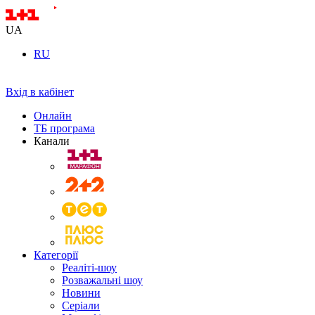
UA
RU
Вхід в кабінет
Онлайн
ТБ програма
Канали
Категорії
Реаліті-шоу
Розважальні шоу
Новини
Серіали