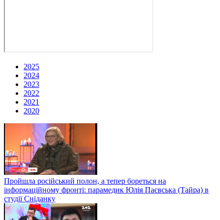
2025
2024
2023
2022
2021
2020
Пройшла російський полон, а тепер бореться на
інформаційному фронті: парамедик Юлія Паєвська (Тайра) в
студії Сніданку