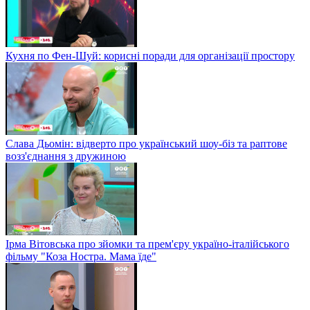
Кухня по Фен-Шуй: корисні поради для організації простору
Слава Дьомін: відверто про український шоу-біз та раптове
возз'єднання з дружиною
Ірма Вітовська про зйомки та прем'єру україно-італійського
фільму "Коза Ностра. Мама їде"