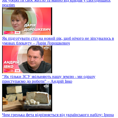
Як уберегти своє житло та майно від крадіїв у сьогоднішніх
реаліях
Як підготувати стіл на новий рік, щоб нічого не зіпсувалось в
умовах блекауту – Дарія Дорошкевич
"Як тільки ЗСУ звільняють нашу землю - ми одразу
приступаємо до роботи" – Андрій Івко
Чим грецька фета відрізняється від українського набілу: Ірина