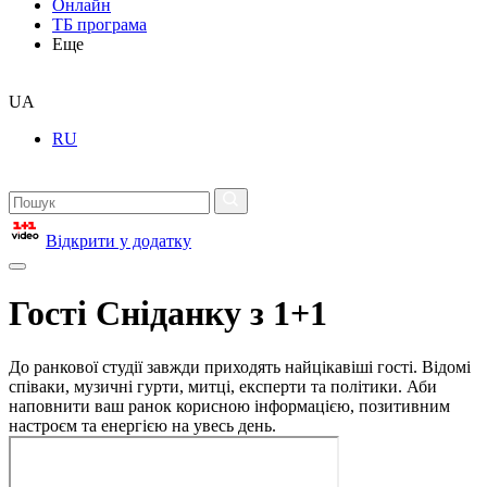
Онлайн
ТБ програма
Еще
UA
RU
Відкрити у додатку
Гості Сніданку з 1+1
До ранкової студії завжди приходять найцікавіші гості. Відомі
співаки, музичні гурти, митці, експерти та політики. Аби
наповнити ваш ранок корисною інформацією, позитивним
настроєм та енергією на увесь день.