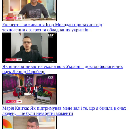
Експерт з виживання Ігор Молодан про захист від
техногенних загроз та обладнання укриттів
Як війна впливає на екологію в Україні – доктор біологічних
наук Леонід Горобець
Марія Квітка: Як підтримував мене зал і те, що я бачила в очах
людей, – це були незабутні моменти