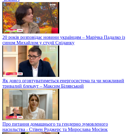
20 років розповідає новини українцям – Марічка Падалко із
сином Михайлом у студії Сніданку
Як довго оговтуватиметься енергосистема та чи можливий
тривалий блекаут – Максим Білявський
Про питання домашнього та гендерно зумовленого
насильства - Стівен Роджерс та Мирослава Мосіюк