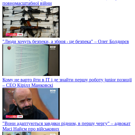
повномасштабної війни
"Люди хочуть безпеки, а зброя - це безпека" – Олег Болдирєв
Кому не варто йти в IT і де знайти першу роботу junior позиції
– СЕО Кірілл Манковскі
"Вони адаптуються завдяки рідним, в першу чергу" – адвокат
Масі Найєм про військових