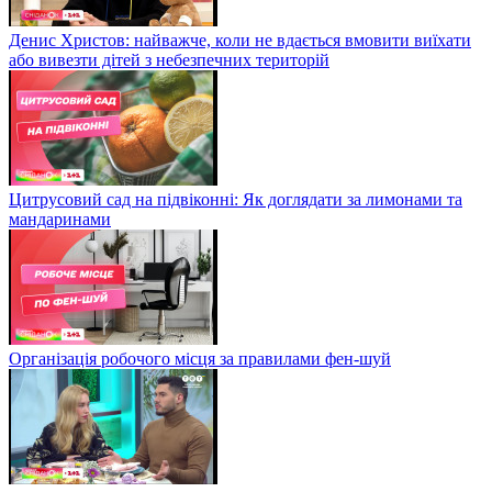
Денис Христов: найважче, коли не вдається вмовити виїхати
або вивезти дітей з небезпечних територій
Цитрусовий сад на підвіконні: Як доглядати за лимонами та
мандаринами
Організація робочого місця за правилами фен-шуй