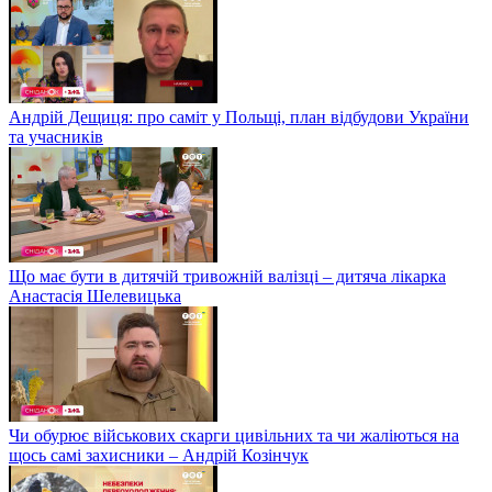
Андрій Дещиця: про саміт у Польщі, план відбудови України
та учасників
Що має бути в дитячій тривожній валізці – дитяча лікарка
Анастасія Шелевицька
Чи обурює військових скарги цивільних та чи жаліються на
щось самі захисники – Андрій Козінчук