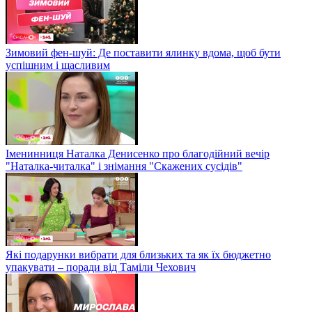
Зимовий фен-шуй: Де поставити ялинку вдома, щоб бути
успішним і щасливим
Іменинниця Наталка Денисенко про благодійний вечір
"Наталка-читалка" і знімання "Скажених сусідів"
Які подарунки вибрати для близьких та як їх бюджетно
упакувати – поради від Таміли Чехович