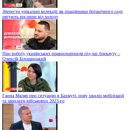
Зберегти унікальні колекції: як працівники ботанічного саду
рятують рослини від холоду
Про роботу українських правоохоронців під час блекауту –
Олексій Білошицький
Ганна Маляр про ситуацію в Бахмуті, нову хвилю мобілізації
та зарплати військових 2023-го