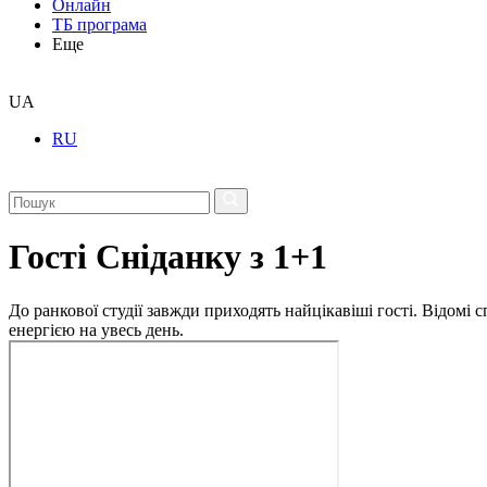
Онлайн
ТБ програма
Еще
UA
RU
Гості Сніданку з 1+1
До ранкової студії завжди приходять найцікавіші гості. Відомі
енергією на увесь день.