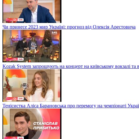
Чи принесе 2023 мир Україні: прогноз від Олексія Арестовича
Kozak System запрошують на концерт на київському вокзалі та 
Тенісистка Аліса Барановська про перемогу на чемпіонаті Укра