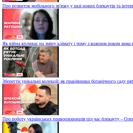
Про розвиток мобільного зв'язку у разі нових блекаутів та інте
Як війна впливає на зміну клімату і чому з кожним роком зима
Зберегти унікальні колекції: як працівники ботанічного саду р
Про роботу українських правоохоронців під час блекауту – Ол