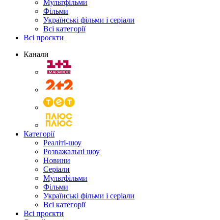
Мультфільми
Фільми
Українські фільми і серіали
Всі категорії
Всі проєкти
Канали
Категорії
Реаліті-шоу
Розважальні шоу
Новини
Серіали
Мультфільми
Фільми
Українські фільми і серіали
Всі категорії
Всі проєкти