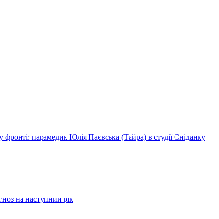
 фронті: парамедик Юлія Паєвська (Тайра) в студії Сніданку
огноз на наступний рік