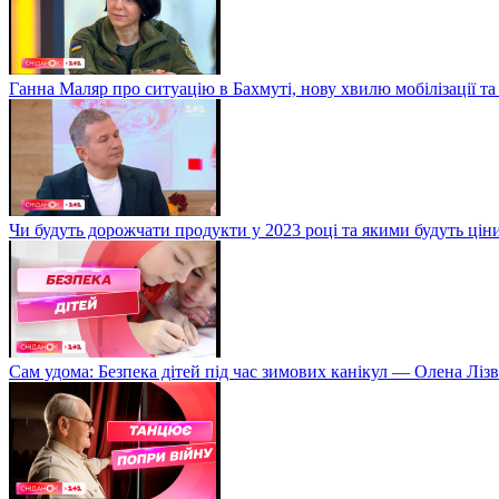
Ганна Маляр про ситуацію в Бахмуті, нову хвилю мобілізації та
Чи будуть дорожчати продукти у 2023 році та якими будуть ці
Сам удома: Безпека дітей під час зимових канікул — Олена Лізв