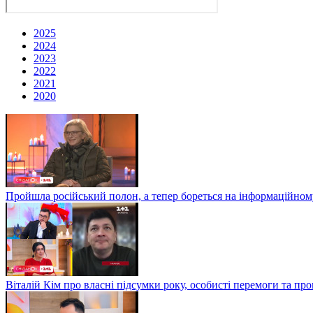
2025
2024
2023
2022
2021
2020
Пройшла російський полон, а тепер бореться на інформаційному
Віталій Кім про власні підсумки року, особисті перемоги та пр