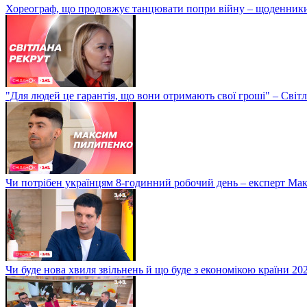
Хореограф, що продовжує танцювати попри війну – щоденник
"Для людей це гарантія, що вони отримають свої гроші" – Світ
Чи потрібен українцям 8-годинний робочий день – експерт М
Чи буде нова хвиля звільнень й що буде з економікою країни 20