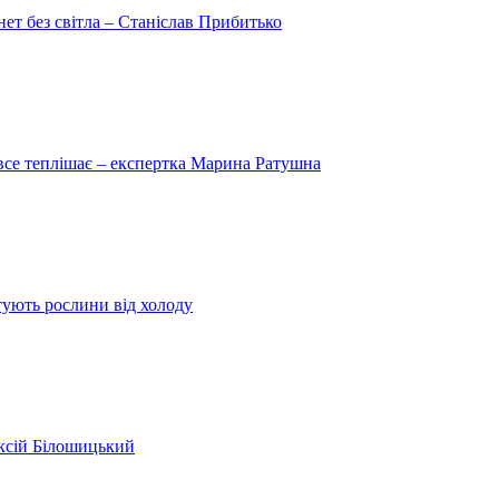
рнет без світла – Станіслав Прибитько
 все теплішає – експертка Марина Ратушна
ятують рослини від холоду
ексій Білошицький