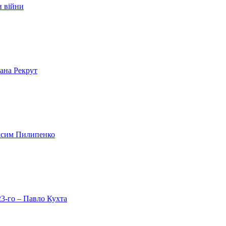
и війни
лана Рекрут
аксим Пилипенко
23-го – Павло Кухта