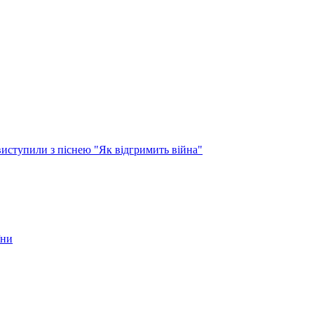
виступили з піснею "Як відгримить війна"
їни