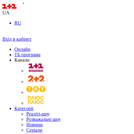
UA
RU
Вхід в кабінет
Онлайн
ТБ програма
Канали
Категорії
Реаліті-шоу
Розважальні шоу
Новини
Серіали