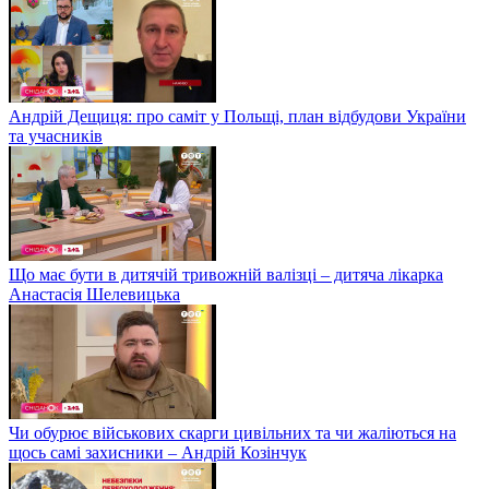
Андрій Дещиця: про саміт у Польщі, план відбудови України
та учасників
Що має бути в дитячій тривожній валізці – дитяча лікарка
Анастасія Шелевицька
Чи обурює військових скарги цивільних та чи жаліються на
щось самі захисники – Андрій Козінчук