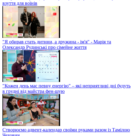
взуття для воїнів
"Я обирав стать дитини, а дружина - ім'я" - Марія та
Олександр Рудинські про сімейне життя
"Кожен день має певну енергію" – які неприятливі дні будуть
в грудні від майстра фен-шую
Створюємо адвент-календар своїми руками разом із Тамілою
Чехович