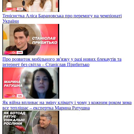
Тенісистка Аліса Барановська про перемогу на чемпіонаті
України
Про розвиток мобільного зв'язку у разі нових блекаутів та
інтернет без світла – Станіслав Прибитько
Як війна впливає на зміну клімату і чому з кожним роком зима
все теплішає – експертка Марина Ратушна