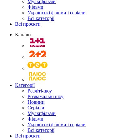
Мультфільми
Фільми
Українські фільми і серіали
Всі категорії
Всі проєкти
Канали
Категорії
Реаліті-шоу
Розважальні шоу
Новини
Серіали
Мультфільми
Фільми
Українські фільми і серіали
Всі категорії
Всі проєкти