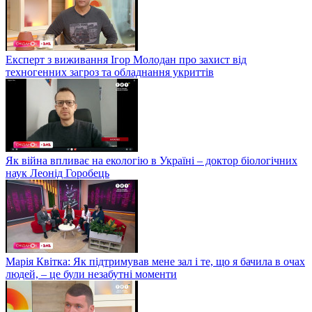
Експерт з виживання Ігор Молодан про захист від
техногенних загроз та обладнання укриттів
Як війна впливає на екологію в Україні – доктор біологічних
наук Леонід Горобець
Марія Квітка: Як підтримував мене зал і те, що я бачила в очах
людей, – це були незабутні моменти