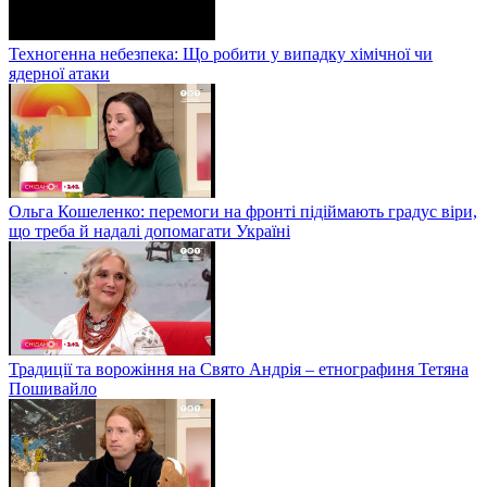
Техногенна небезпека: Що робити у випадку хімічної чи
ядерної атаки
Ольга Кошеленко: перемоги на фронті підіймають градус віри,
що треба й надалі допомагати Україні
Традиції та ворожіння на Свято Андрія – етнографиня Тетяна
Пошивайло