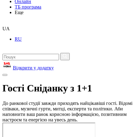
Онлайн
ТБ програма
Еще
UA
RU
Відкрити у додатку
Гості Сніданку з 1+1
До ранкової студії завжди приходять найцікавіші гості. Відомі
співаки, музичні гурти, митці, експерти та політики. Аби
наповнити ваш ранок корисною інформацією, позитивним
настроєм та енергією на увесь день.