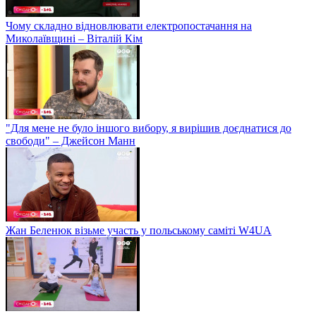
Чому складно відновлювати електропостачання на
Миколаївщині – Віталій Кім
"Для мене не було іншого вибору, я вирішив доєднатися до
свободи" – Джейсон Манн
Жан Беленюк візьме участь у польському саміті W4UA