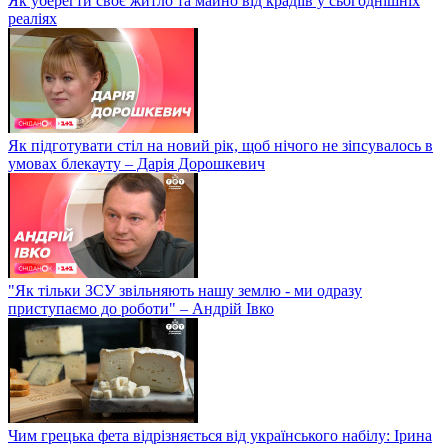
Як уберегти своє житло та майно від крадіїв у сьогоднішніх
реаліях
Як підготувати стіл на новий рік, щоб нічого не зіпсувалось в
умовах блекауту – Дарія Дорошкевич
"Як тільки ЗСУ звільняють нашу землю - ми одразу
приступаємо до роботи" – Андрій Івко
Чим грецька фета відрізняється від українського набілу: Ірина