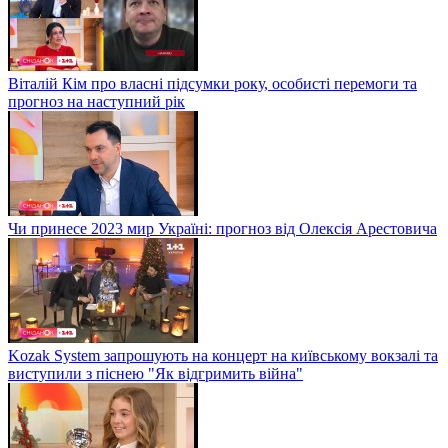
Віталій Кім про власні підсумки року, особисті перемоги та
прогноз на наступний рік
Чи принесе 2023 мир Україні: прогноз від Олексія Арестовича
Kozak System запрошують на концерт на київському вокзалі та
виступили з піснею "Як відгримить війна"