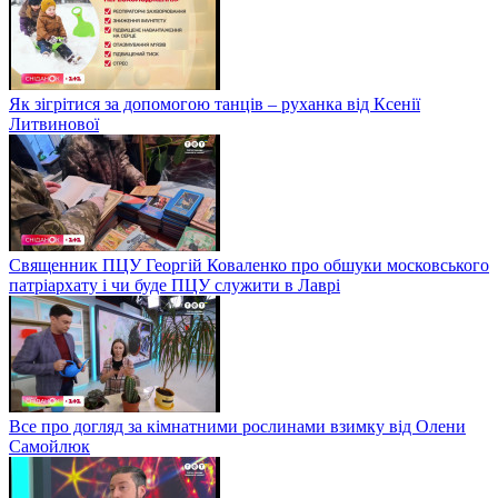
Як зігрітися за допомогою танців – руханка від Ксенії
Литвинової
Священник ПЦУ Георгій Коваленко про обшуки московського
патріархату і чи буде ПЦУ служити в Лаврі
Все про догляд за кімнатними рослинами взимку від Олени
Самойлюк