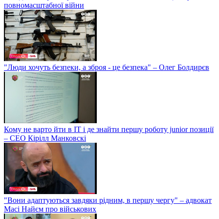
повномасштабної війни
"Люди хочуть безпеки, а зброя - це безпека" – Олег Болдирєв
Кому не варто йти в IT і де знайти першу роботу junior позиції
– СЕО Кірілл Манковскі
"Вони адаптуються завдяки рідним, в першу чергу" – адвокат
Масі Найєм про військових