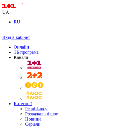
UA
RU
Вхід в кабінет
Онлайн
ТБ програма
Канали
Категорії
Реаліті-шоу
Розважальні шоу
Новини
Серіали