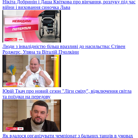
Нікіта Добринін і Даша Квіткова про вінчання, розлуку під час
війни і виховання синочка Льва
Люди з інвалідністю більш вразливі до насильства: Стівен
Роджерс, Уляна та Віталій Пчолкіни
Юрій Ткач про новий сезон "Ліги сміху", відключення світла
та поїздки на передову
Як вдалося організувати чемпіонат з бальних танців в умовах