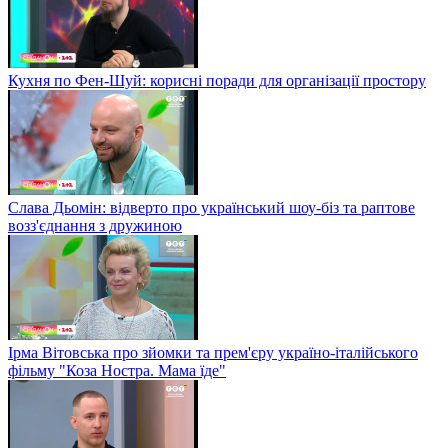
Кухня по Фен-Шуй: корисні поради для організації простору
Слава Дьомін: відверто про український шоу-біз та раптове
возз'єднання з дружиною
Ірма Вітовська про зйомки та прем'єру україно-італійського
фільму "Коза Ностра. Мама їде"