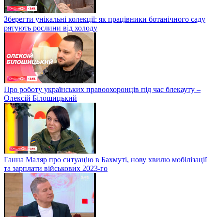
Зберегти унікальні колекції: як працівники ботанічного саду
рятують рослини від холоду
Про роботу українських правоохоронців під час блекауту –
Олексій Білошицький
Ганна Маляр про ситуацію в Бахмуті, нову хвилю мобілізації
та зарплати військових 2023-го