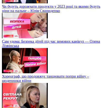
Чи будуть дорожчати продукти у 2023 році та якими будуть
ціни на пальне – Юлія Свириденко
Сам удома: Безпека дітей під час зимових канікул — Олена
Лізвінська
Хореограф, що продовжує танцювати попри війну –
щоденники війни