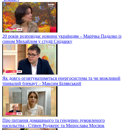
20 років розповідає новини українцям – Марічка Падалко із
сином Михайлом у студії Сніданку
Як довго оговтуватиметься енергосистема та чи можливий
тривалий блекаут – Максим Білявський
Про питання домашнього та гендерно зумовленого
насильства - Стівен Роджерс та Мирослава Мосіюк