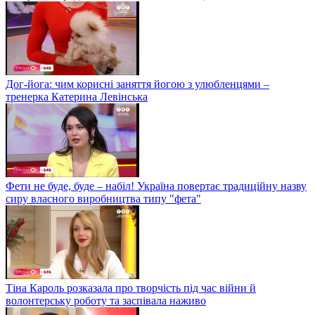
Дог-йога: чим корисні заняття йогою з улюбленцями –
тренерка Катерина Левінська
Фети не буде, буде – набіл! Україна повертає традиційну назву
сиру власного виробництва типу "фета"
Тіна Кароль розказала про творчість під час війни й
волонтерську роботу та заспівала наживо