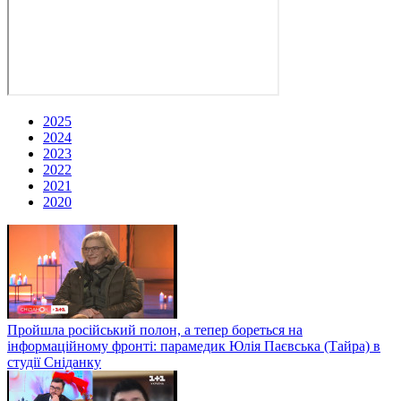
2025
2024
2023
2022
2021
2020
Пройшла російський полон, а тепер бореться на
інформаційному фронті: парамедик Юлія Паєвська (Тайра) в
студії Сніданку