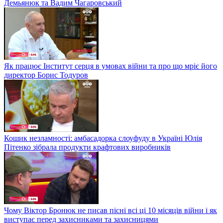
Демьянюк та Вадим Чагаровський
Як працює Інститут серця в умовах війни та про що мріє його
директор Борис Тодуров
Кошик незламності: амбасадорка слоуфуду в Україні Юлія
Пітенко зібрала продукти крафтових виробників
Чому Віктор Бронюк не писав пісні всі ці 10 місяців війни і як
виступає перед захисниками та захисницями