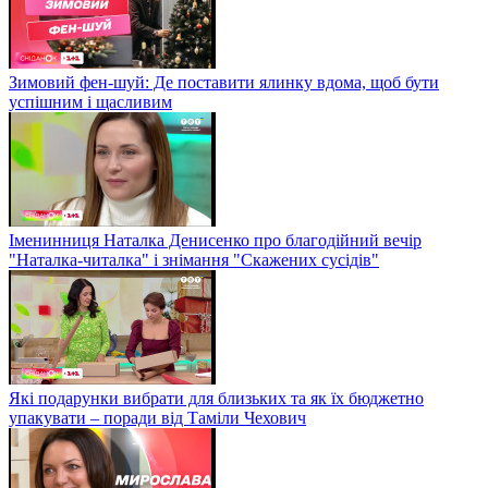
Зимовий фен-шуй: Де поставити ялинку вдома, щоб бути
успішним і щасливим
Іменинниця Наталка Денисенко про благодійний вечір
"Наталка-читалка" і знімання "Скажених сусідів"
Які подарунки вибрати для близьких та як їх бюджетно
упакувати – поради від Таміли Чехович