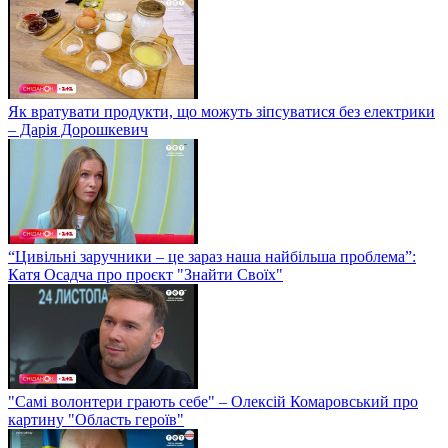
Як вратувати продукти, що можуть зіпсуватися без електрики
– Дарія Дорошкевич
“Цивільні заручники – це зараз наша найбільша проблема”:
Катя Осадча про проєкт "Знайти Своїх"
"Самі волонтери грають себе" – Олексій Комаровський про
картину "Область героїв"