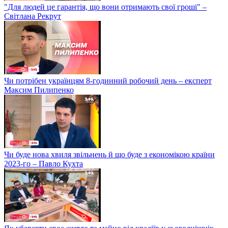
"Для людей це гарантія, що вони отримають свої гроші" –
Світлана Рекрут
Чи потрібен українцям 8-годинний робочий день – експерт
Максим Пилипенко
Чи буде нова хвиля звільнень й що буде з економікою країни
2023-го – Павло Кухта