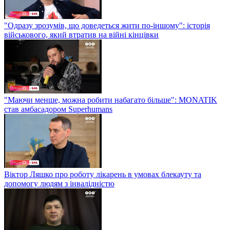
"Одразу зрозумів, що доведеться жити по-іншому": історія
військового, який втратив на війні кінцівки
"Маючи менше, можна робити набагато більше": MONATIK
став амбасадором Superhumans
Віктор Ляшко про роботу лікарень в умовах блекауту та
допомогу людям з інвалідністю