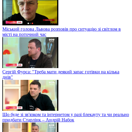
Міський голова Львова розповів про ситуацію зі світлом в
місті на поточний час
Сергій Фурса: "Треба мати деякий запас готівки на кілька
днів"
Що буде зі зв'язком та інтернетом у разі блекауту та чи реально
придбати Старлінк – Андрій Набок