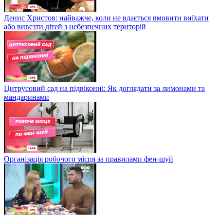
Денис Христов: найважче, коли не вдається вмовити виїхати
або вивезти дітей з небезпечних територій
Цитрусовий сад на підвіконні: Як доглядати за лимонами та
мандаринами
Організація робочого місця за правилами фен-шуй