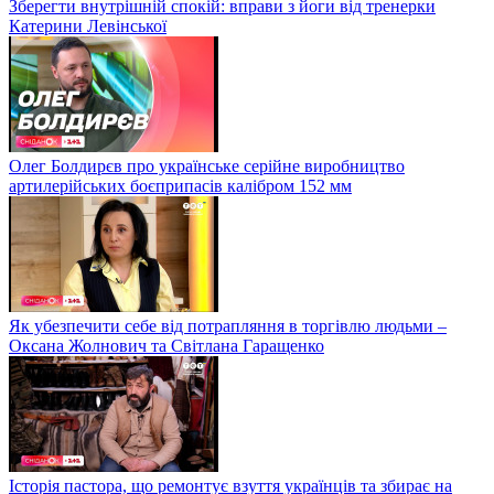
Зберегти внутрішній спокій: вправи з йоги від тренерки
Катерини Левінської
Олег Болдирєв про українське серійне виробництво
артилерійських боєприпасів калібром 152 мм
Як убезпечити себе від потрапляння в торгівлю людьми –
Оксана Жолнович та Світлана Гаращенко
Історія пастора, що ремонтує взуття українців та збирає на