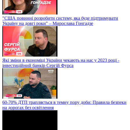
"США повинні розробити систему, яка буде підтримувати
Україну на довгі роки" – Мирослава Гонгадзе
Які зміни в економіці України чекають на нас у 2023 році -
інвестиційний банкір Сергій Фурса
60-70% ДТП трапляється в темну пору доби: Правила безпеки
на дорогах без освітлення