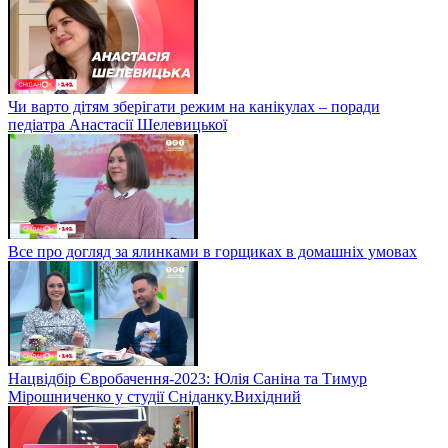
Чи варто дітям зберігати режим на канікулах – поради
педіатра Анастасії Шелевицької
Все про догляд за ялинками в горщиках в домашніх умовах
Нацвідбір Євробачення-2023: Юлія Саніна та Тимур
Мірошниченко у студії Сніданку.Вихідний