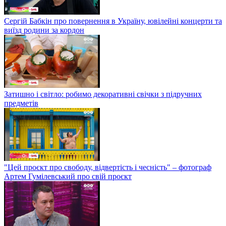
Сергій Бабкін про повернення в Україну, ювілейні концерти та
виїзд родини за кордон
Затишно і світло: робимо декоративні свічки з підручних
предметів
"Цей проєкт про свободу, відвертість і чесність" – фотограф
Артем Гумілевський про свій проєкт