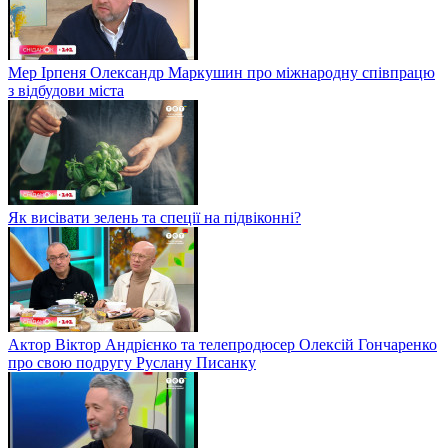
Мер Ірпеня Олександр Маркушин про міжнародну співпрацю
з відбудови міста
Як висівати зелень та спеції на підвіконні?
Актор Віктор Андрієнко та телепродюсер Олексій Гончаренко
про свою подругу Руслану Писанку