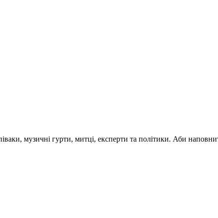
 співаки, музичні гурти, митці, експерти та політики. Аби напо