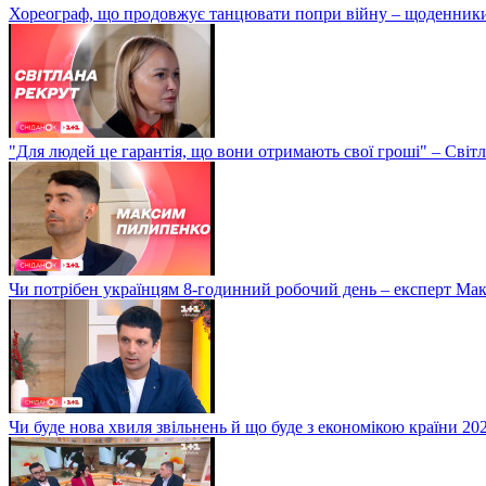
Хореограф, що продовжує танцювати попри війну – щоденник
"Для людей це гарантія, що вони отримають свої гроші" – Світ
Чи потрібен українцям 8-годинний робочий день – експерт М
Чи буде нова хвиля звільнень й що буде з економікою країни 20