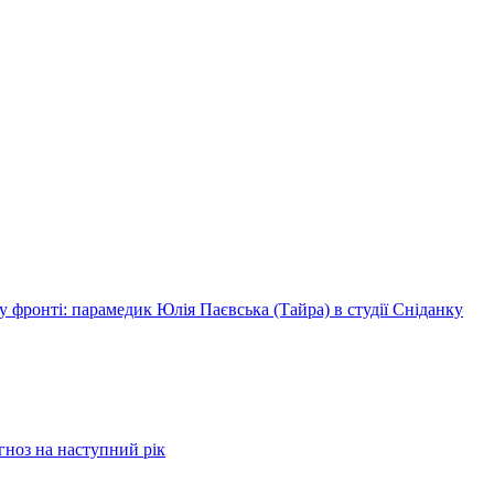
 фронті: парамедик Юлія Паєвська (Тайра) в студії Сніданку
огноз на наступний рік