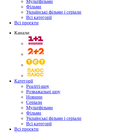
Мультфільми
Фільми
Українські фільми і серіали
Всі категорії
Всі проєкти
Канали
Категорії
Реаліті-шоу
Розважальні шоу
Новини
Серіали
Мультфільми
Фільми
Українські фільми і серіали
Всі категорії
Всі проєкти