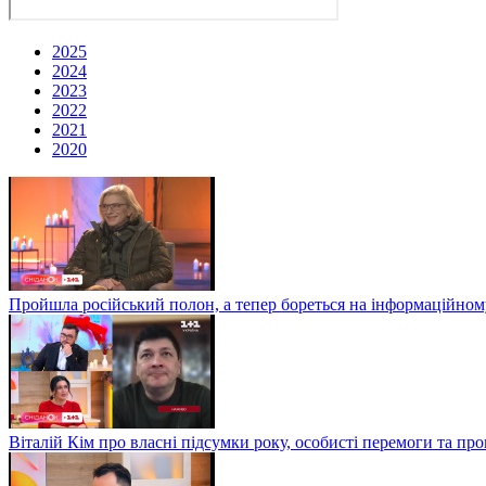
2025
2024
2023
2022
2021
2020
Пройшла російський полон, а тепер бореться на інформаційному
Віталій Кім про власні підсумки року, особисті перемоги та пр