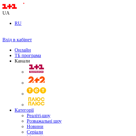
UA
RU
Вхід в кабінет
Онлайн
ТБ програма
Канали
Категорії
Реаліті-шоу
Розважальні шоу
Новини
Серіали