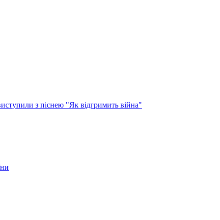
виступили з піснею "Як відгримить війна"
їни