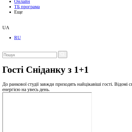
Онлайн
ТБ програма
Еще
UA
RU
Гості Сніданку з 1+1
До ранкової студії завжди приходять найцікавіші гості. Відомі
енергією на увесь день.