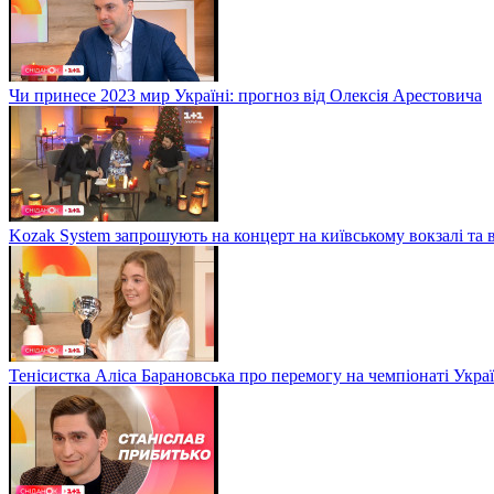
Чи принесе 2023 мир Україні: прогноз від Олексія Арестовича
Kozak System запрошують на концерт на київському вокзалі та 
Тенісистка Аліса Барановська про перемогу на чемпіонаті Укра