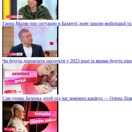
Ганна Маляр про ситуацію в Бахмуті, нову хвилю мобілізації та
Чи будуть дорожчати продукти у 2023 році та якими будуть ці
Сам удома: Безпека дітей під час зимових канікул — Олена Лізв