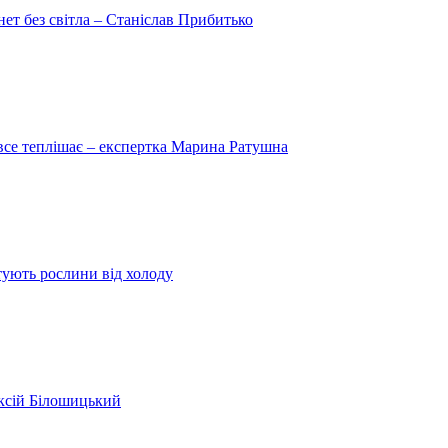
рнет без світла – Станіслав Прибитько
 все теплішає – експертка Марина Ратушна
ятують рослини від холоду
ексій Білошицький