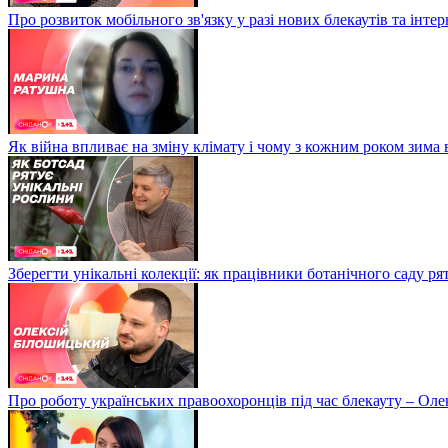
Про розвиток мобільного зв'язку у разі нових блекаутів та інте
Як війна впливає на зміну клімату і чому з кожним роком зима
Зберегти унікальні колекції: як працівники ботанічного саду р
Про роботу українських правоохоронців під час блекауту – Ол