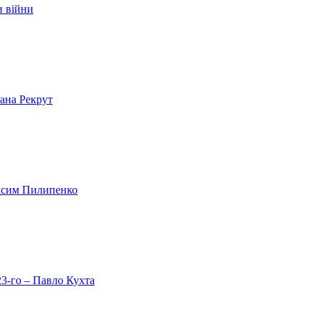
и війни
лана Рекрут
аксим Пилипенко
23-го – Павло Кухта