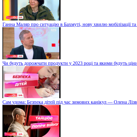
Ганна Маляр про ситуацію в Бахмуті, нову хвилю мобілізації та
Чи будуть дорожчати продукти у 2023 році та якими будуть ці
Сам удома: Безпека дітей під час зимових канікул — Олена Лізв