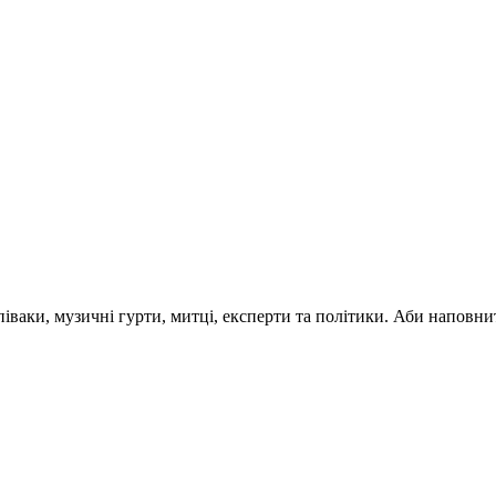
 співаки, музичні гурти, митці, експерти та політики. Аби напо