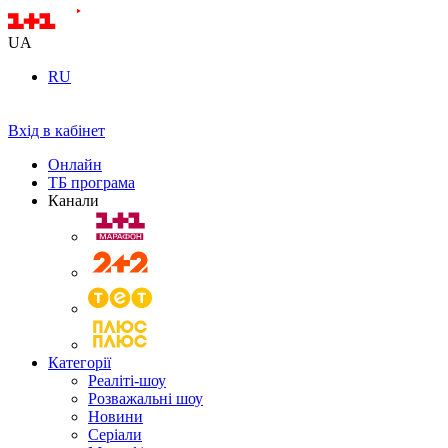
UA
RU
Вхід в кабінет
Онлайн
ТБ програма
Канали
Категорії
Реаліті-шоу
Розважальні шоу
Новини
Серіали