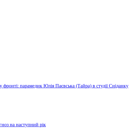
 фронті: парамедик Юлія Паєвська (Тайра) в студії Сніданку
огноз на наступний рік