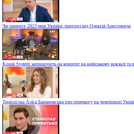
Чи принесе 2023 мир Україні: прогноз від Олексія Арестовича
Kozak System запрошують на концерт на київському вокзалі та 
Тенісистка Аліса Барановська про перемогу на чемпіонаті Укра