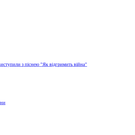
виступили з піснею "Як відгримить війна"
їни