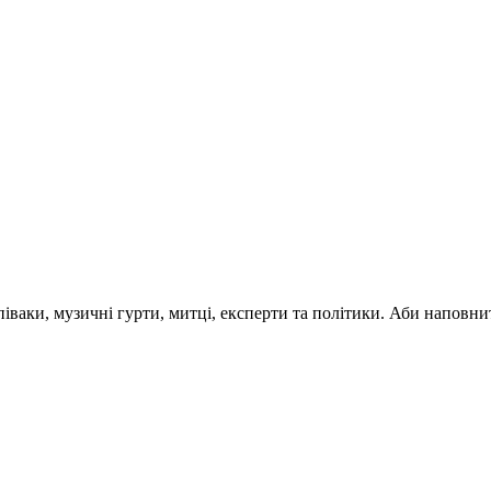
 співаки, музичні гурти, митці, експерти та політики. Аби напо