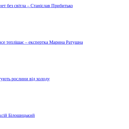
рнет без світла – Станіслав Прибитько
 все теплішає – експертка Марина Ратушна
ятують рослини від холоду
ексій Білошицький