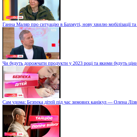
Ганна Маляр про ситуацію в Бахмуті, нову хвилю мобілізації та
Чи будуть дорожчати продукти у 2023 році та якими будуть ці
Сам удома: Безпека дітей під час зимових канікул — Олена Лізв