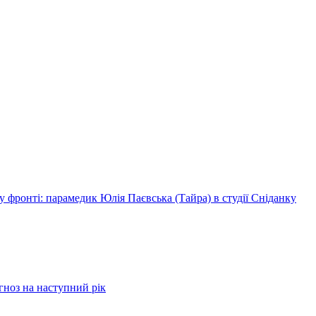
 фронті: парамедик Юлія Паєвська (Тайра) в студії Сніданку
огноз на наступний рік