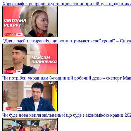
Хореограф, що продовжує танцювати попри війну – щоденник
"Для людей це гарантія, що вони отримають свої гроші" – Світ
Чи потрібен українцям 8-годинний робочий день – експерт М
Чи буде нова хвиля звільнень й що буде з економікою країни 20