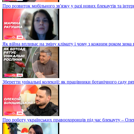
Про розвиток мобільного зв'язку у разі нових блекаутів та інте
Як війна впливає на зміну клімату і чому з кожним роком зима
Зберегти унікальні колекції: як працівники ботанічного саду р
Про роботу українських правоохоронців під час блекауту – Ол