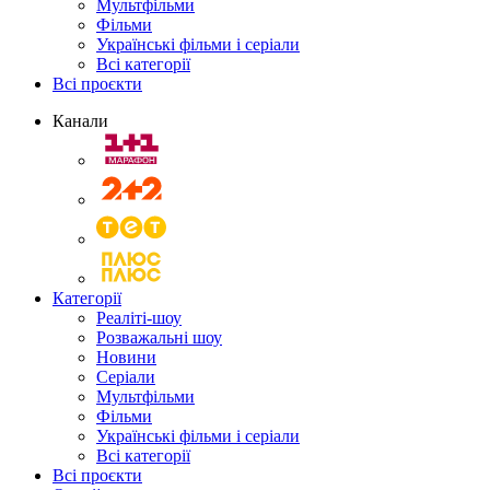
Мультфільми
Фільми
Українські фільми і серіали
Всі категорії
Всі проєкти
Канали
Категорії
Реаліті-шоу
Розважальні шоу
Новини
Серіали
Мультфільми
Фільми
Українські фільми і серіали
Всі категорії
Всі проєкти