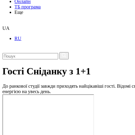
Онлайн
ТБ програма
Еще
UA
RU
Гості Сніданку з 1+1
До ранкової студії завжди приходять найцікавіші гості. Відомі
енергією на увесь день.