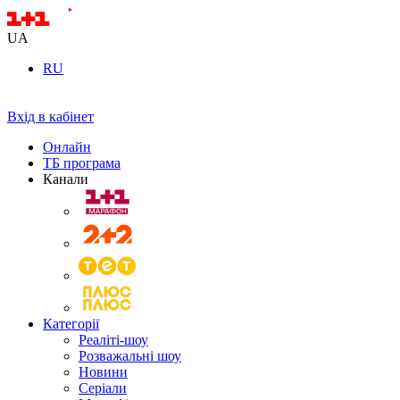
UA
RU
Вхід в кабінет
Онлайн
ТБ програма
Канали
Категорії
Реаліті-шоу
Розважальні шоу
Новини
Серіали