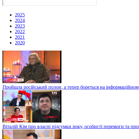
2025
2024
2023
2022
2021
2020
Пройшла російський полон, а тепер бореться на інформаційному
Віталій Кім про власні підсумки року, особисті перемоги та пр