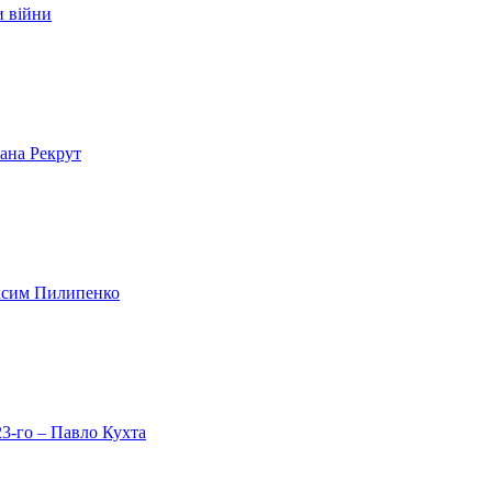
и війни
лана Рекрут
аксим Пилипенко
23-го – Павло Кухта