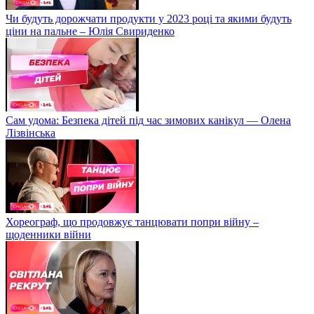
Чи будуть дорожчати продукти у 2023 році та якими будуть
ціни на пальне – Юлія Свириденко
Сам удома: Безпека дітей під час зимових канікул — Олена
Лізвінська
Хореограф, що продовжує танцювати попри війну –
щоденники війни