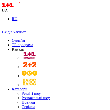
UA
RU
Вхід в кабінет
Онлайн
ТБ програма
Канали
Категорії
Реаліті-шоу
Розважальні шоу
Новини
Серіали