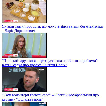
Як вратувати продукти, що можуть зіпсуватися без електрики
– Дарія Дорошкевич
“Цивільні заручники – це зараз наша найбільша проблема”:
Катя Осадча про проєкт "Знайти Своїх"
"Самі волонтери грають себе" – Олексій Комаровський про
картину "Область героїв"