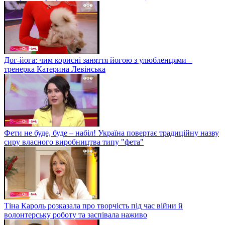
Дог-йога: чим корисні заняття йогою з улюбленцями –
тренерка Катерина Левінська
Фети не буде, буде – набіл! Україна повертає традиційну назву
сиру власного виробництва типу "фета"
Тіна Кароль розказала про творчість під час війни й
волонтерську роботу та заспівала наживо