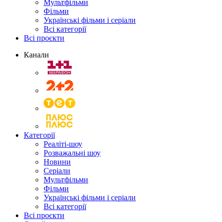
Мультфільми
Фільми
Українські фільми і серіали
Всі категорії
Всі проєкти
Канали
Категорії
Реаліті-шоу
Розважальні шоу
Новини
Серіали
Мультфільми
Фільми
Українські фільми і серіали
Всі категорії
Всі проєкти