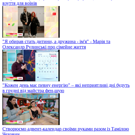
взуття для воїнів
"Я обирав стать дитини, а дружина - ім'я" - Марія та
Олександр Рудинські про сімейне життя
"Кожен день має певну енергію" – які неприятливі дні будуть
в грудні від майстра фен-шую
Створюємо адвент-календар своїми руками разом із Тамілою
Чехович