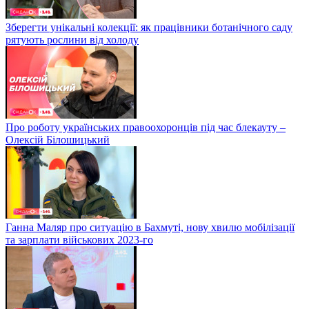
Зберегти унікальні колекції: як працівники ботанічного саду
рятують рослини від холоду
Про роботу українських правоохоронців під час блекауту –
Олексій Білошицький
Ганна Маляр про ситуацію в Бахмуті, нову хвилю мобілізації
та зарплати військових 2023-го