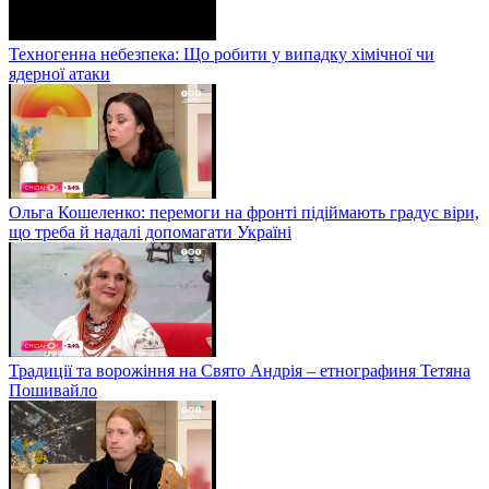
Техногенна небезпека: Що робити у випадку хімічної чи
ядерної атаки
Ольга Кошеленко: перемоги на фронті підіймають градус віри,
що треба й надалі допомагати Україні
Традиції та ворожіння на Свято Андрія – етнографиня Тетяна
Пошивайло