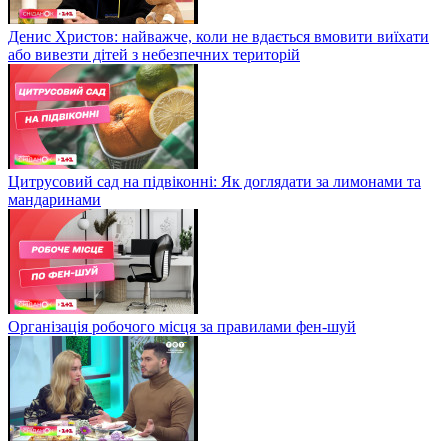
Денис Христов: найважче, коли не вдається вмовити виїхати
або вивезти дітей з небезпечних територій
Цитрусовий сад на підвіконні: Як доглядати за лимонами та
мандаринами
Організація робочого місця за правилами фен-шуй