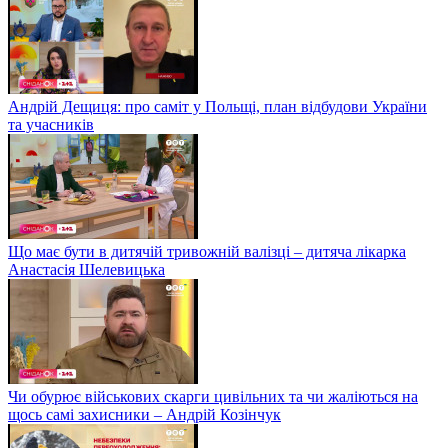
Андрій Дещиця: про саміт у Польщі, план відбудови України
та учасників
Що має бути в дитячій тривожній валізці – дитяча лікарка
Анастасія Шелевицька
Чи обурює військових скарги цивільних та чи жаліються на
щось самі захисники – Андрій Козінчук