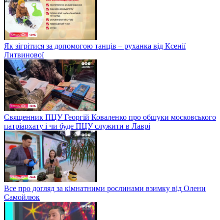
Як зігрітися за допомогою танців – руханка від Ксенії
Литвинової
Священник ПЦУ Георгій Коваленко про обшуки московського
патріархату і чи буде ПЦУ служити в Лаврі
Все про догляд за кімнатними рослинами взимку від Олени
Самойлюк