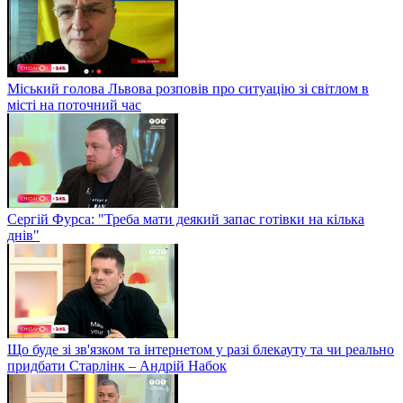
Міський голова Львова розповів про ситуацію зі світлом в
місті на поточний час
Сергій Фурса: "Треба мати деякий запас готівки на кілька
днів"
Що буде зі зв'язком та інтернетом у разі блекауту та чи реально
придбати Старлінк – Андрій Набок