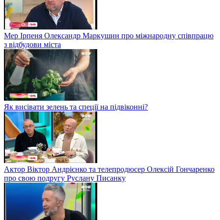
Мер Ірпеня Олександр Маркушин про міжнародну співпрацю
з відбудови міста
Як висівати зелень та спеції на підвіконні?
Актор Віктор Андрієнко та телепродюсер Олексій Гончаренко
про свою подругу Руслану Писанку