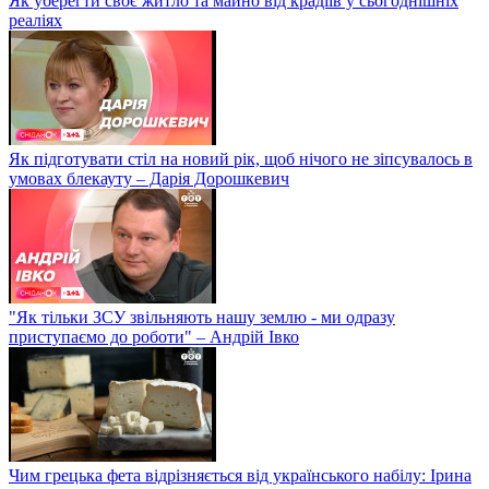
Як уберегти своє житло та майно від крадіїв у сьогоднішніх
реаліях
Як підготувати стіл на новий рік, щоб нічого не зіпсувалось в
умовах блекауту – Дарія Дорошкевич
"Як тільки ЗСУ звільняють нашу землю - ми одразу
приступаємо до роботи" – Андрій Івко
Чим грецька фета відрізняється від українського набілу: Ірина