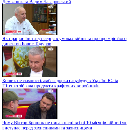
Демьянюк та Вадим Чагаровський
Як працює Інститут серця в умовах війни та про що мріє його
директор Борис Тодуров
Кошик незламності: амбасадорка слоуфуду в Україні Юлія
Пітенко зібрала продукти крафтових виробників
Чому Віктор Бронюк не писав пісні всі ці 10 місяців війни і як
виступає перед захисниками та захисницями