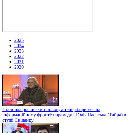
2025
2024
2023
2022
2021
2020
Пройшла російський полон, а тепер бореться на
інформаційному фронті: парамедик Юлія Паєвська (Тайра) в
студії Сніданку