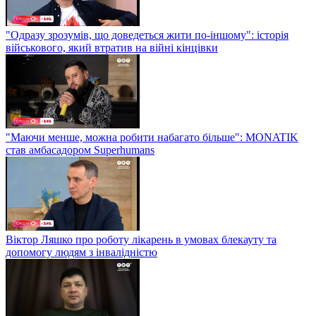
"Одразу зрозумів, що доведеться жити по-іншому": історія
військового, який втратив на війні кінцівки
"Маючи менше, можна робити набагато більше": MONATIK
став амбасадором Superhumans
Віктор Ляшко про роботу лікарень в умовах блекауту та
допомогу людям з інвалідністю