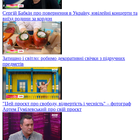
Сергій Бабкін про повернення в Україну, ювілейні концерти та
виїзд родини за кордон
Затишно і світло: робимо декоративні свічки з підручних
предметів
"Цей проєкт про свободу, відвертість і чесність" – фотограф
Артем Гумілевський про свій проєкт