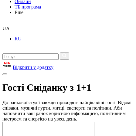
Онлайн
ТБ програма
Еще
UA
RU
Відкрити у додатку
Гості Сніданку з 1+1
До ранкової студії завжди приходять найцікавіші гості. Відомі
співаки, музичні гурти, митці, експерти та політики. Аби
наповнити ваш ранок корисною інформацією, позитивним
настроєм та енергією на увесь день.