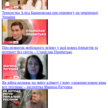
Тенісистка Аліса Барановська про перемогу на чемпіонаті
України
Про розвиток мобільного зв'язку у разі нових блекаутів та
інтернет без світла – Станіслав Прибитько
Як війна впливає на зміну клімату і чому з кожним роком зима
все теплішає – експертка Марина Ратушна