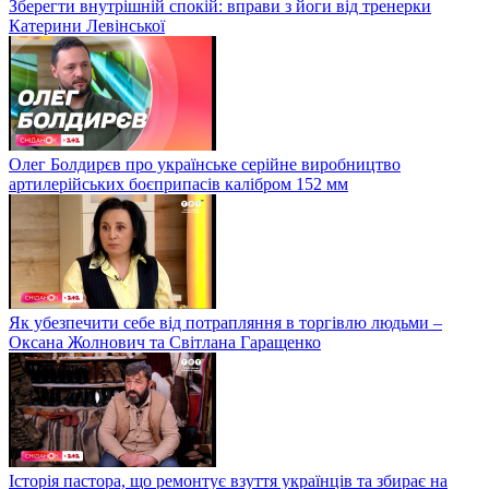
Зберегти внутрішній спокій: вправи з йоги від тренерки
Катерини Левінської
Олег Болдирєв про українське серійне виробництво
артилерійських боєприпасів калібром 152 мм
Як убезпечити себе від потрапляння в торгівлю людьми –
Оксана Жолнович та Світлана Гаращенко
Історія пастора, що ремонтує взуття українців та збирає на