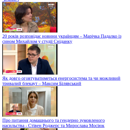
20 років розповідає новини українцям – Марічка Падалко із
сином Михайлом у студії Сніданку
Як довго оговтуватиметься енергосистема та чи можливий
тривалий блекаут – Максим Білявський
Про питання домашнього та гендерно зумовленого
насильства - Стівен Роджерс та Мирослава Мосіюк