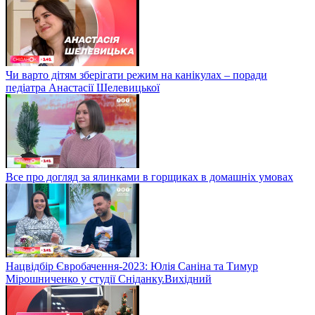
Чи варто дітям зберігати режим на канікулах – поради
педіатра Анастасії Шелевицької
Все про догляд за ялинками в горщиках в домашніх умовах
Нацвідбір Євробачення-2023: Юлія Саніна та Тимур
Мірошниченко у студії Сніданку.Вихідний