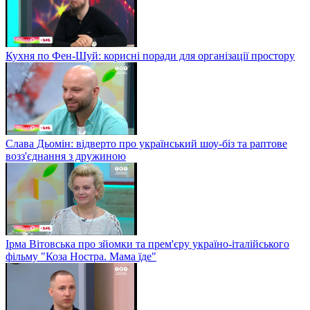
Кухня по Фен-Шуй: корисні поради для організації простору
Слава Дьомін: відверто про український шоу-біз та раптове
возз'єднання з дружиною
Ірма Вітовська про зйомки та прем'єру україно-італійського
фільму "Коза Ностра. Мама їде"