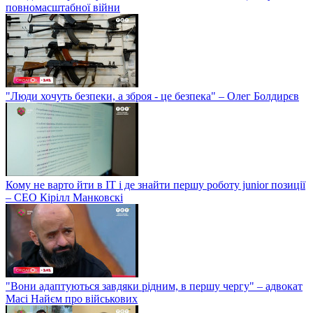
повномасштабної війни
"Люди хочуть безпеки, а зброя - це безпека" – Олег Болдирєв
Кому не варто йти в IT і де знайти першу роботу junior позиції
– СЕО Кірілл Манковскі
"Вони адаптуються завдяки рідним, в першу чергу" – адвокат
Масі Найєм про військових