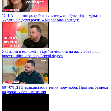
"США повинні розробити систему, яка буде підтримувати
Україну на довгі роки" – Мирослава Гонгадзе
Які зміни в економіці України чекають на нас у 2023 році -
інвестиційний банкір Сергій Фурса
60-70% ДТП трапляється в темну пору доби: Правила безпеки
на дорогах без освітлення