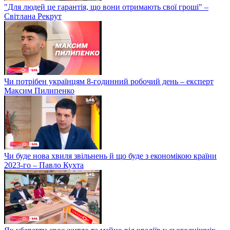
"Для людей це гарантія, що вони отримають свої гроші" –
Світлана Рекрут
Чи потрібен українцям 8-годинний робочий день – експерт
Максим Пилипенко
Чи буде нова хвиля звільнень й що буде з економікою країни
2023-го – Павло Кухта