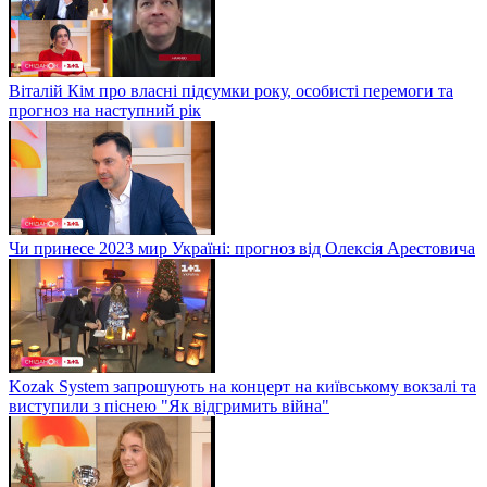
Віталій Кім про власні підсумки року, особисті перемоги та
прогноз на наступний рік
Чи принесе 2023 мир Україні: прогноз від Олексія Арестовича
Kozak System запрошують на концерт на київському вокзалі та
виступили з піснею "Як відгримить війна"