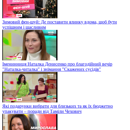
Зимовий фен-шуй: Де поставити ялинку вдома, щоб бути
успішним і щасливим
Іменинниця Наталка Денисенко про благодійний вечір
"Наталка-читалка" і знімання "Скажених сусідів"
Які подарунки вибрати для близьких та як їх бюджетно
упакувати – поради від Таміли Чехович