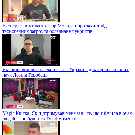
Експерт з виживання Ігор Молодан про захист від
техногенних загроз та обладнання укриттів
Як війна впливає на екологію в Україні – доктор біологічних
наук Леонід Горобець
Марія Квітка: Як підтримував мене зал і те, що я бачила в очах
людей, – це були незабутні моменти