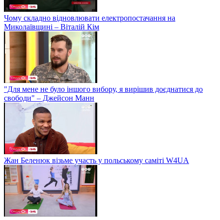
Чому складно відновлювати електропостачання на
Миколаївщині – Віталій Кім
"Для мене не було іншого вибору, я вирішив доєднатися до
свободи" – Джейсон Манн
Жан Беленюк візьме участь у польському саміті W4UA