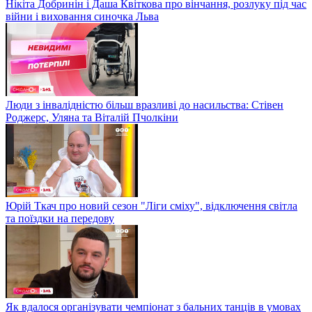
Нікіта Добринін і Даша Квіткова про вінчання, розлуку під час
війни і виховання синочка Льва
Люди з інвалідністю більш вразливі до насильства: Стівен
Роджерс, Уляна та Віталій Пчолкіни
Юрій Ткач про новий сезон "Ліги сміху", відключення світла
та поїздки на передову
Як вдалося організувати чемпіонат з бальних танців в умовах