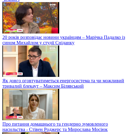
20 років розповідає новини українцям – Марічка Падалко із
сином Михайлом у студії Сніданку
Як довго оговтуватиметься енергосистема та чи можливий
тривалий блекаут – Максим Білявський
Про питання домашнього та гендерно зумовленого
насильства - Стівен Роджерс та Мирослава Мосіюк