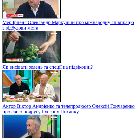
Мер Ірпеня Олександр Маркушин про міжнародну співпрацю
з відбудови міста
Як висівати зелень та спеції на підвіконні?
Актор Віктор Андрієнко та телепродюсер Олексій Гончаренко
про свою подругу Руслану Писанку