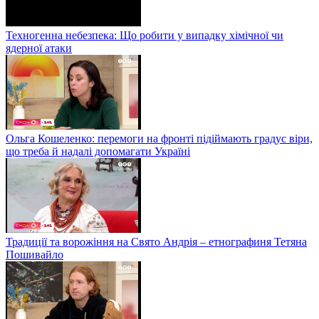
Техногенна небезпека: Що робити у випадку хімічної чи
ядерної атаки
Ольга Кошеленко: перемоги на фронті підіймають градус віри,
що треба й надалі допомагати Україні
Традиції та ворожіння на Свято Андрія – етнографиня Тетяна
Пошивайло