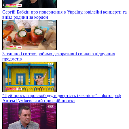
Сергій Бабкін про повернення в Україну, ювілейні концерти та
виїзд родини за кордон
Затишно і світло: робимо декоративні свічки з підручних
предметів
"Цей проєкт про свободу, відвертість і чесність" – фотограф
Артем Гумілевський про свій проєкт