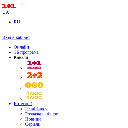
UA
RU
Вхід в кабінет
Онлайн
ТБ програма
Канали
Категорії
Реаліті-шоу
Розважальні шоу
Новини
Серіали