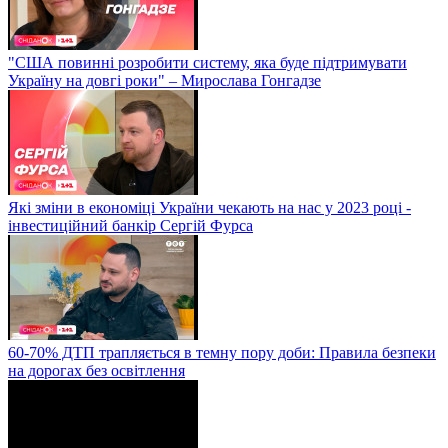
"США повинні розробити систему, яка буде підтримувати
Україну на довгі роки" – Мирослава Гонгадзе
Які зміни в економіці України чекають на нас у 2023 році -
інвестиційний банкір Сергій Фурса
60-70% ДТП трапляється в темну пору доби: Правила безпеки
на дорогах без освітлення