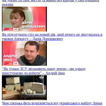
Як уберегти своє житло та майно від крадіїв у сьогоднішніх
реаліях
Як підготувати стіл на новий рік, щоб нічого не зіпсувалось в
умовах блекауту – Дарія Дорошкевич
"Як тільки ЗСУ звільняють нашу землю - ми одразу
приступаємо до роботи" – Андрій Івко
Чим грецька фета відрізняється від українського набілу: Ірина