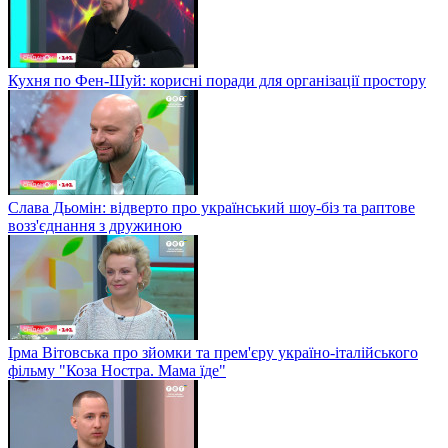
Кухня по Фен-Шуй: корисні поради для організації простору
Слава Дьомін: відверто про український шоу-біз та раптове
возз'єднання з дружиною
Ірма Вітовська про зйомки та прем'єру україно-італійського
фільму "Коза Ностра. Мама їде"