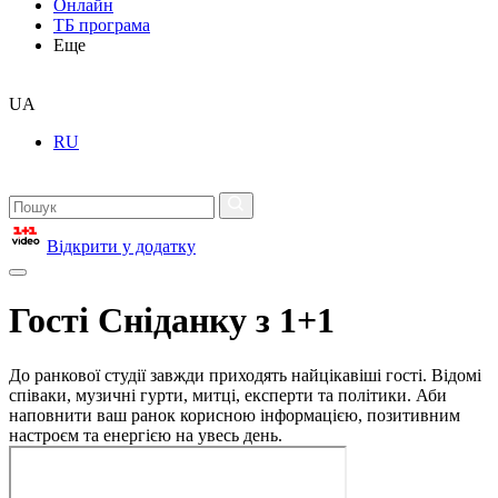
Онлайн
ТБ програма
Еще
UA
RU
Відкрити у додатку
Гості Сніданку з 1+1
До ранкової студії завжди приходять найцікавіші гості. Відомі
співаки, музичні гурти, митці, експерти та політики. Аби
наповнити ваш ранок корисною інформацією, позитивним
настроєм та енергією на увесь день.