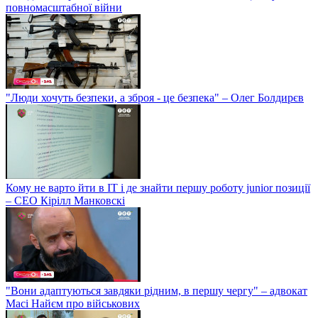
повномасштабної війни
"Люди хочуть безпеки, а зброя - це безпека" – Олег Болдирєв
Кому не варто йти в IT і де знайти першу роботу junior позиції
– СЕО Кірілл Манковскі
"Вони адаптуються завдяки рідним, в першу чергу" – адвокат
Масі Найєм про військових