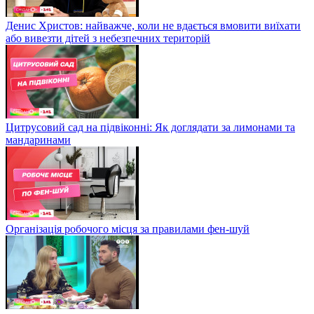
Денис Христов: найважче, коли не вдається вмовити виїхати
або вивезти дітей з небезпечних територій
Цитрусовий сад на підвіконні: Як доглядати за лимонами та
мандаринами
Організація робочого місця за правилами фен-шуй