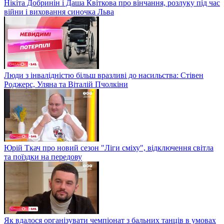
Нікіта Добринін і Даша Квіткова про вінчання, розлуку під час
війни і виховання синочка Льва
Люди з інвалідністю більш вразливі до насильства: Стівен
Роджерс, Уляна та Віталій Пчолкіни
Юрій Ткач про новий сезон "Ліги сміху", відключення світла
та поїздки на передову
Як вдалося організувати чемпіонат з бальних танців в умовах