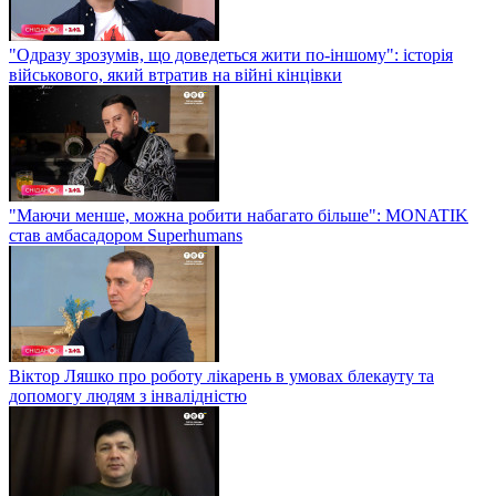
"Одразу зрозумів, що доведеться жити по-іншому": історія
військового, який втратив на війні кінцівки
"Маючи менше, можна робити набагато більше": MONATIK
став амбасадором Superhumans
Віктор Ляшко про роботу лікарень в умовах блекауту та
допомогу людям з інвалідністю