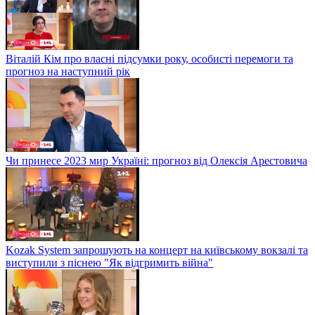
Віталій Кім про власні підсумки року, особисті перемоги та
прогноз на наступний рік
Чи принесе 2023 мир Україні: прогноз від Олексія Арестовича
Kozak System запрошують на концерт на київському вокзалі та
виступили з піснею "Як відгримить війна"