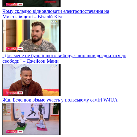
Чому складно відновлювати електропостачання на
Миколаївщині – Віталій Кім
"Для мене не було іншого вибору, я вирішив доєднатися до
свободи" – Джейсон Манн
Жан Беленюк візьме участь у польському саміті W4UA