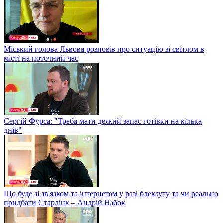
Міський голова Львова розповів про ситуацію зі світлом в
місті на поточний час
Сергій Фурса: "Треба мати деякий запас готівки на кілька
днів"
Що буде зі зв'язком та інтернетом у разі блекауту та чи реально
придбати Старлінк – Андрій Набок