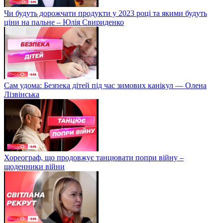
Чи будуть дорожчати продукти у 2023 році та якими будуть
ціни на пальне – Юлія Свириденко
Сам удома: Безпека дітей під час зимових канікул — Олена
Лізвінська
Хореограф, що продовжує танцювати попри війну –
щоденники війни