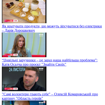
Як вратувати продукти, що можуть зіпсуватися без електрики
– Дарія Дорошкевич
“Цивільні заручники – це зараз наша найбільша проблема”:
Катя Осадча про проєкт "Знайти Своїх"
"Самі волонтери грають себе" – Олексій Комаровський про
картину "Область героїв"