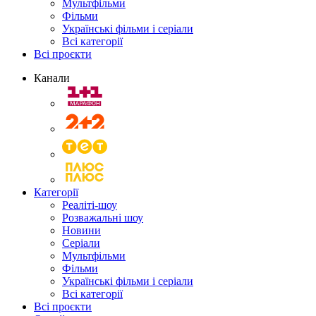
Мультфільми
Фільми
Українські фільми і серіали
Всі категорії
Всі проєкти
Канали
Категорії
Реаліті-шоу
Розважальні шоу
Новини
Серіали
Мультфільми
Фільми
Українські фільми і серіали
Всі категорії
Всі проєкти