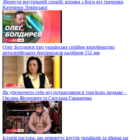
Зберегти внутрішній спокій: вправи з йоги від тренерки
Катерини Левінської
Олег Болдирєв про українське серійне виробництво
артилерійських боєприпасів калібром 152 мм
Як убезпечити себе від потрапляння в торгівлю людьми –
Оксана Жолнович та Світлана Гаращенко
Історія пастора, що ремонтує взуття українців та збирає на