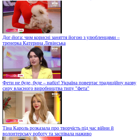
Дог-йога: чим корисні заняття йогою з улюбленцями –
тренерка Катерина Левінська
Фети не буде, буде – набіл! Україна повертає традиційну назву
сиру власного виробництва типу "фета"
Тіна Кароль розказала про творчість під час війни й
волонтерську роботу та заспівала наживо