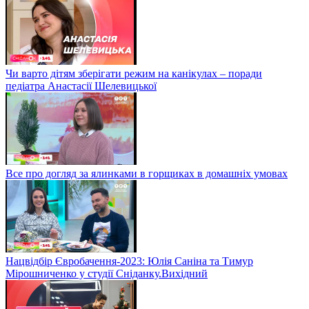
Чи варто дітям зберігати режим на канікулах – поради
педіатра Анастасії Шелевицької
Все про догляд за ялинками в горщиках в домашніх умовах
Нацвідбір Євробачення-2023: Юлія Саніна та Тимур
Мірошниченко у студії Сніданку.Вихідний