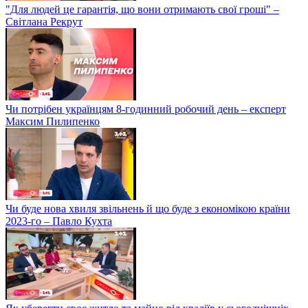
"Для людей це гарантія, що вони отримають свої гроші" –
Світлана Рекрут
Чи потрібен українцям 8-годинний робочий день – експерт
Максим Пилипенко
Чи буде нова хвиля звільнень й що буде з економікою країни
2023-го – Павло Кухта