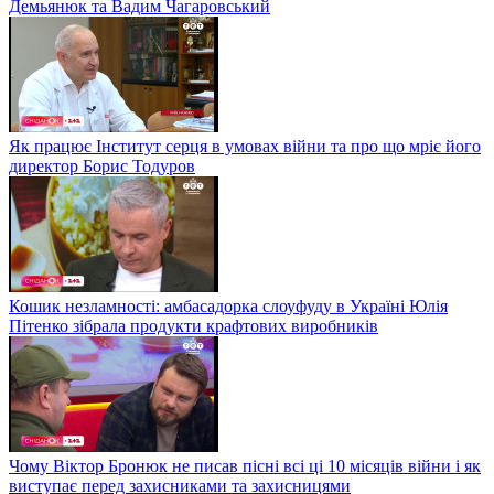
Демьянюк та Вадим Чагаровський
Як працює Інститут серця в умовах війни та про що мріє його
директор Борис Тодуров
Кошик незламності: амбасадорка слоуфуду в Україні Юлія
Пітенко зібрала продукти крафтових виробників
Чому Віктор Бронюк не писав пісні всі ці 10 місяців війни і як
виступає перед захисниками та захисницями