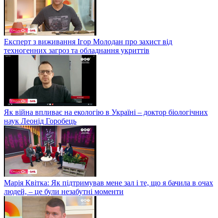
Експерт з виживання Ігор Молодан про захист від
техногенних загроз та обладнання укриттів
Як війна впливає на екологію в Україні – доктор біологічних
наук Леонід Горобець
Марія Квітка: Як підтримував мене зал і те, що я бачила в очах
людей, – це були незабутні моменти