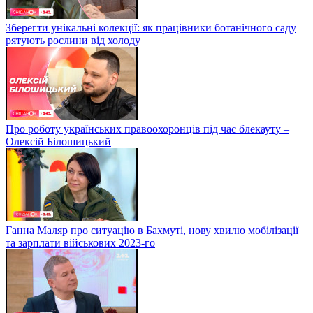
Зберегти унікальні колекції: як працівники ботанічного саду
рятують рослини від холоду
Про роботу українських правоохоронців під час блекауту –
Олексій Білошицький
Ганна Маляр про ситуацію в Бахмуті, нову хвилю мобілізації
та зарплати військових 2023-го