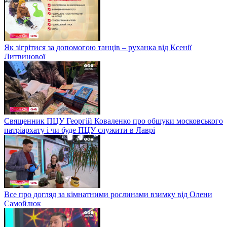
Як зігрітися за допомогою танців – руханка від Ксенії
Литвинової
Священник ПЦУ Георгій Коваленко про обшуки московського
патріархату і чи буде ПЦУ служити в Лаврі
Все про догляд за кімнатними рослинами взимку від Олени
Самойлюк