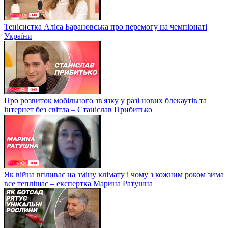
Тенісистка Аліса Барановська про перемогу на чемпіонаті
України
Про розвиток мобільного зв'язку у разі нових блекаутів та
інтернет без світла – Станіслав Прибитько
Як війна впливає на зміну клімату і чому з кожним роком зима
все теплішає – експертка Марина Ратушна