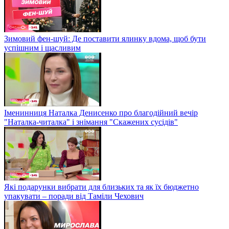
Зимовий фен-шуй: Де поставити ялинку вдома, щоб бути
успішним і щасливим
Іменинниця Наталка Денисенко про благодійний вечір
"Наталка-читалка" і знімання "Скажених сусідів"
Які подарунки вибрати для близьких та як їх бюджетно
упакувати – поради від Таміли Чехович