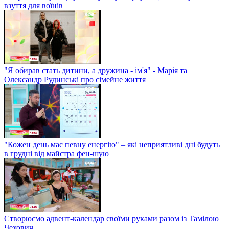
взуття для воїнів
"Я обирав стать дитини, а дружина - ім'я" - Марія та
Олександр Рудинські про сімейне життя
"Кожен день має певну енергію" – які неприятливі дні будуть
в грудні від майстра фен-шую
Створюємо адвент-календар своїми руками разом із Тамілою
Чехович