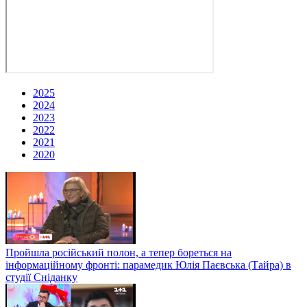
2025
2024
2023
2022
2021
2020
Пройшла російський полон, а тепер бореться на
інформаційному фронті: парамедик Юлія Паєвська (Тайра) в
студії Сніданку