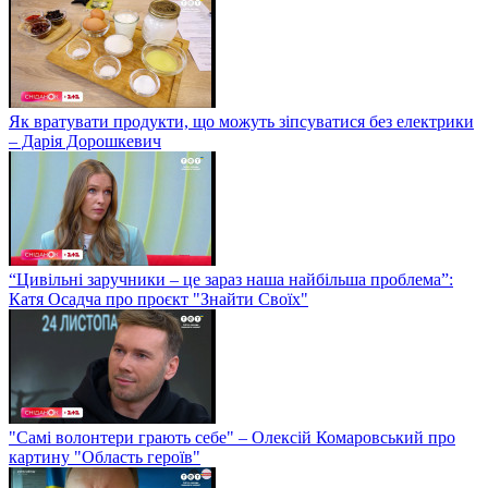
Як вратувати продукти, що можуть зіпсуватися без електрики
– Дарія Дорошкевич
“Цивільні заручники – це зараз наша найбільша проблема”:
Катя Осадча про проєкт "Знайти Своїх"
"Самі волонтери грають себе" – Олексій Комаровський про
картину "Область героїв"