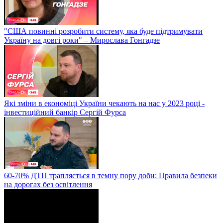
"США повинні розробити систему, яка буде підтримувати
Україну на довгі роки" – Мирослава Гонгадзе
Які зміни в економіці України чекають на нас у 2023 році -
інвестиційний банкір Сергій Фурса
60-70% ДТП трапляється в темну пору доби: Правила безпеки
на дорогах без освітлення