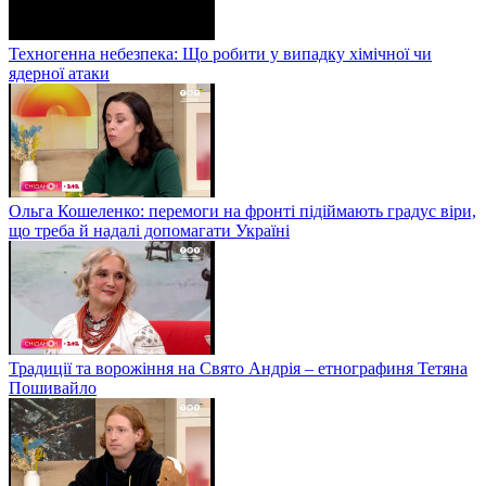
Техногенна небезпека: Що робити у випадку хімічної чи
ядерної атаки
Ольга Кошеленко: перемоги на фронті підіймають градус віри,
що треба й надалі допомагати Україні
Традиції та ворожіння на Свято Андрія – етнографиня Тетяна
Пошивайло