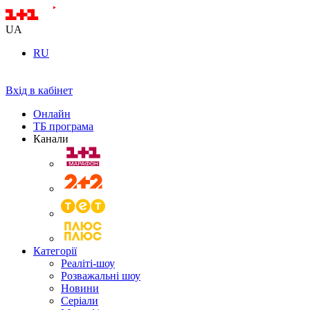
UA
RU
Вхід в кабінет
Онлайн
ТБ програма
Канали
Категорії
Реаліті-шоу
Розважальні шоу
Новини
Серіали