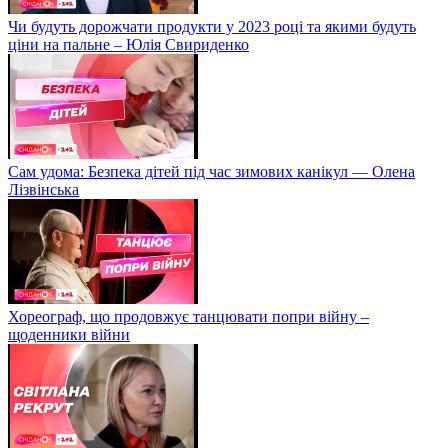
Чи будуть дорожчати продукти у 2023 році та якими будуть
ціни на пальне – Юлія Свириденко
Сам удома: Безпека дітей під час зимових канікул — Олена
Лізвінська
Хореограф, що продовжує танцювати попри війну –
щоденники війни