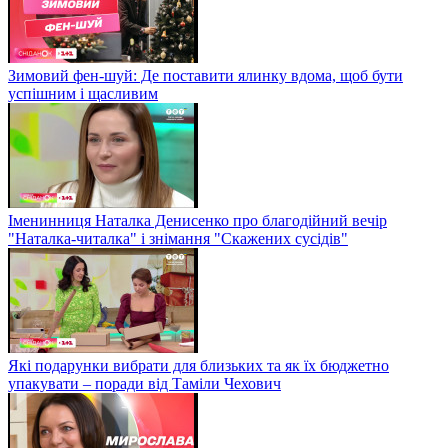
Зимовий фен-шуй: Де поставити ялинку вдома, щоб бути
успішним і щасливим
Іменинниця Наталка Денисенко про благодійний вечір
"Наталка-читалка" і знімання "Скажених сусідів"
Які подарунки вибрати для близьких та як їх бюджетно
упакувати – поради від Таміли Чехович