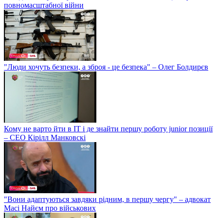
повномасштабної війни
"Люди хочуть безпеки, а зброя - це безпека" – Олег Болдирєв
Кому не варто йти в IT і де знайти першу роботу junior позиції
– СЕО Кірілл Манковскі
"Вони адаптуються завдяки рідним, в першу чергу" – адвокат
Масі Найєм про військових