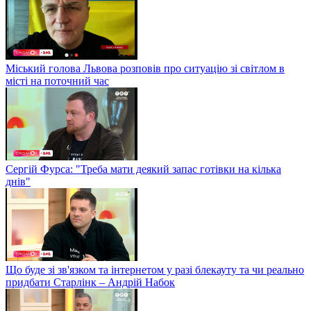
Міський голова Львова розповів про ситуацію зі світлом в
місті на поточний час
Сергій Фурса: "Треба мати деякий запас готівки на кілька
днів"
Що буде зі зв'язком та інтернетом у разі блекауту та чи реально
придбати Старлінк – Андрій Набок