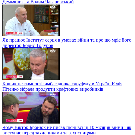
Демьянюк та Вадим Чагаровський
Як працює Інститут серця в умовах війни та про що мріє його
директор Борис Тодуров
Кошик незламності: амбасадорка слоуфуду в Україні Юлія
Пітенко зібрала продукти крафтових виробників
Чому Віктор Бронюк не писав пісні всі ці 10 місяців війни і як
виступає перед захисниками та захисницями