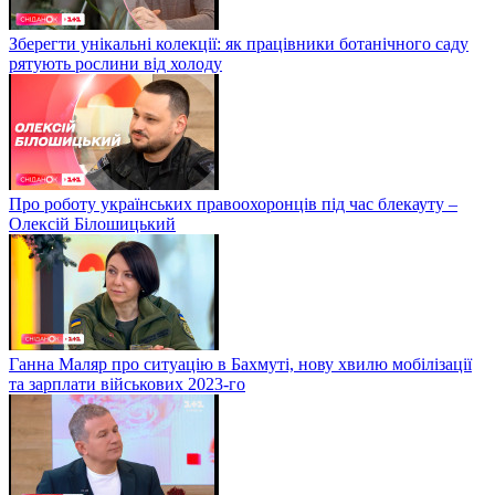
Зберегти унікальні колекції: як працівники ботанічного саду
рятують рослини від холоду
Про роботу українських правоохоронців під час блекауту –
Олексій Білошицький
Ганна Маляр про ситуацію в Бахмуті, нову хвилю мобілізації
та зарплати військових 2023-го