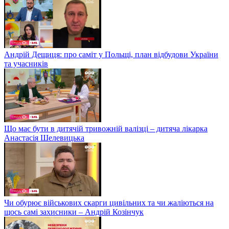
Андрій Дещиця: про саміт у Польщі, план відбудови України
та учасників
Що має бути в дитячій тривожній валізці – дитяча лікарка
Анастасія Шелевицька
Чи обурює військових скарги цивільних та чи жаліються на
щось самі захисники – Андрій Козінчук