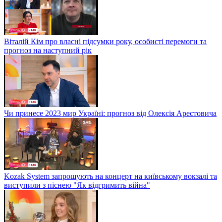
Віталій Кім про власні підсумки року, особисті перемоги та
прогноз на наступний рік
Чи принесе 2023 мир Україні: прогноз від Олексія Арестовича
Kozak System запрошують на концерт на київському вокзалі та
виступили з піснею "Як відгримить війна"