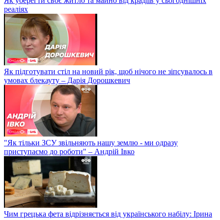
Як уберегти своє житло та майно від крадіїв у сьогоднішніх
реаліях
Як підготувати стіл на новий рік, щоб нічого не зіпсувалось в
умовах блекауту – Дарія Дорошкевич
"Як тільки ЗСУ звільняють нашу землю - ми одразу
приступаємо до роботи" – Андрій Івко
Чим грецька фета відрізняється від українського набілу: Ірина