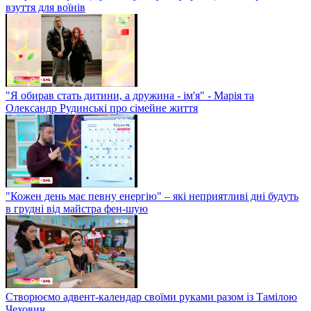
взуття для воїнів
"Я обирав стать дитини, а дружина - ім'я" - Марія та
Олександр Рудинські про сімейне життя
"Кожен день має певну енергію" – які неприятливі дні будуть
в грудні від майстра фен-шую
Створюємо адвент-календар своїми руками разом із Тамілою
Чехович