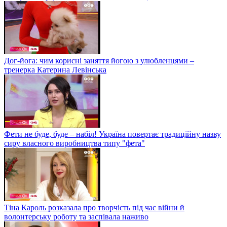
Дог-йога: чим корисні заняття йогою з улюбленцями –
тренерка Катерина Левінська
Фети не буде, буде – набіл! Україна повертає традиційну назву
сиру власного виробництва типу "фета"
Тіна Кароль розказала про творчість під час війни й
волонтерську роботу та заспівала наживо