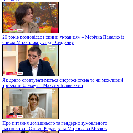
20 років розповідає новини українцям – Марічка Падалко із
сином Михайлом у студії Сніданку
Як довго оговтуватиметься енергосистема та чи можливий
тривалий блекаут – Максим Білявський
Про питання домашнього та гендерно зумовленого
насильства - Стівен Роджерс та Мирослава Мосіюк