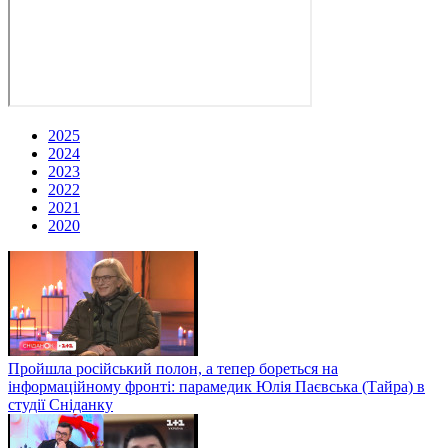
2025
2024
2023
2022
2021
2020
Пройшла російський полон, а тепер бореться на
інформаційному фронті: парамедик Юлія Паєвська (Тайра) в
студії Сніданку