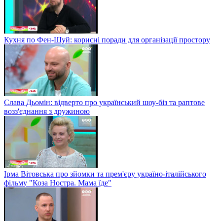
Кухня по Фен-Шуй: корисні поради для організації простору
Слава Дьомін: відверто про український шоу-біз та раптове
возз'єднання з дружиною
Ірма Вітовська про зйомки та прем'єру україно-італійського
фільму "Коза Ностра. Мама їде"