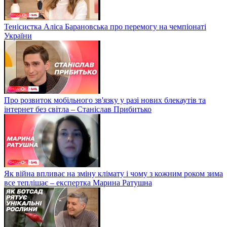
Тенісистка Аліса Барановська про перемогу на чемпіонаті
України
Про розвиток мобільного зв'язку у разі нових блекаутів та
інтернет без світла – Станіслав Прибитько
Як війна впливає на зміну клімату і чому з кожним роком зима
все теплішає – експертка Марина Ратушна