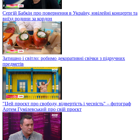
Сергій Бабкін про повернення в Україну, ювілейні концерти та
виїзд родини за кордон
Затишно і світло: робимо декоративні свічки з підручних
предметів
"Цей проєкт про свободу, відвертість і чесність" – фотограф
Артем Гумілевський про свій проєкт