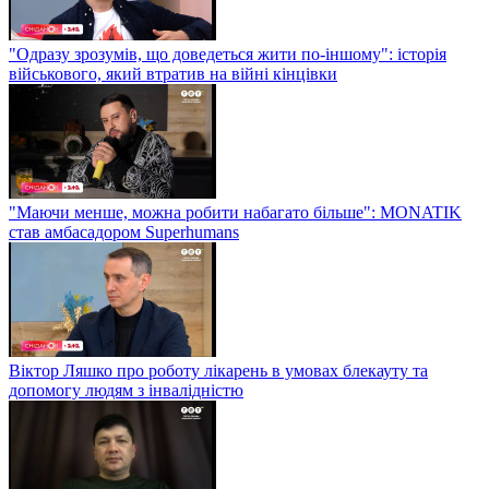
"Одразу зрозумів, що доведеться жити по-іншому": історія
військового, який втратив на війні кінцівки
"Маючи менше, можна робити набагато більше": MONATIK
став амбасадором Superhumans
Віктор Ляшко про роботу лікарень в умовах блекауту та
допомогу людям з інвалідністю