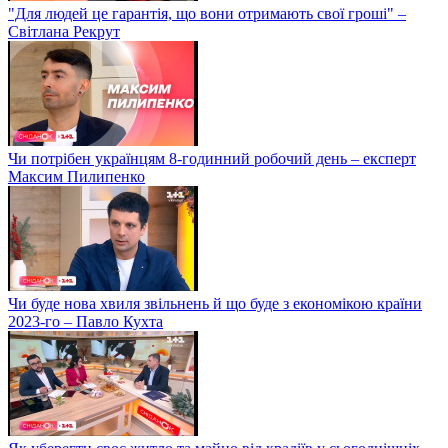
"Для людей це гарантія, що вони отримають свої гроші" –
Світлана Рекрут
Чи потрібен українцям 8-годинний робочий день – експерт
Максим Пилипенко
Чи буде нова хвиля звільнень й що буде з економікою країни
2023-го – Павло Кухта