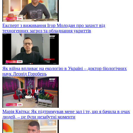
Експерт з виживання Ігор Молодан про захист від
техногенних загроз та обладнання укриттів
Як війна впливає на екологію в Україні – доктор біологічних
наук Леонід Горобець
Марія Квітка: Як підтримував мене зал і те, що я бачила в очах
людей, – це були незабутні моменти