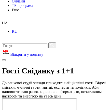
Онлайн
ТБ програма
Еще
UA
RU
Відкрити у додатку
Гості Сніданку з 1+1
До ранкової студії завжди приходять найцікавіші гості. Відомі
співаки, музичні гурти, митці, експерти та політики. Аби
наповнити ваш ранок корисною інформацією, позитивним
настроєм та енергією на увесь день.