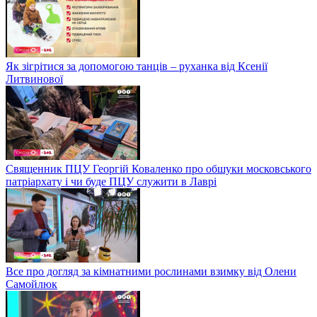
Як зігрітися за допомогою танців – руханка від Ксенії
Литвинової
Священник ПЦУ Георгій Коваленко про обшуки московського
патріархату і чи буде ПЦУ служити в Лаврі
Все про догляд за кімнатними рослинами взимку від Олени
Самойлюк