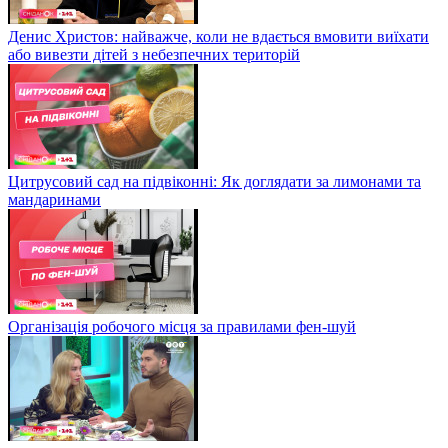
Денис Христов: найважче, коли не вдається вмовити виїхати
або вивезти дітей з небезпечних територій
Цитрусовий сад на підвіконні: Як доглядати за лимонами та
мандаринами
Організація робочого місця за правилами фен-шуй