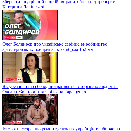
Зберегти внутрішній спокій: вправи з йоги від тренерки
Катерини Левінської
Олег Болдирєв про українське серійне виробництво
артилерійських боєприпасів калібром 152 мм
Як убезпечити себе від потрапляння в торгівлю людьми –
Оксана Жолнович та Світлана Гаращенко
Історія пастора, що ремонтує взуття українців та збирає на