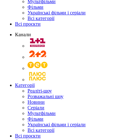
Мультфільми
Фільми
Українські фільми і серіали
Всі категорії
Всі проєкти
Канали
Категорії
Реаліті-шоу
Розважальні шоу
Новини
Серіали
Мультфільми
Фільми
Українські фільми і серіали
Всі категорії
Всі проєкти