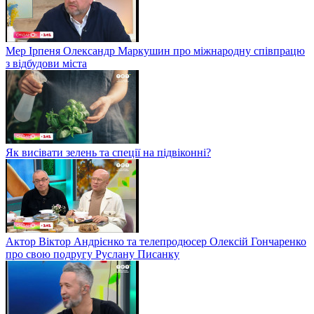
Мер Ірпеня Олександр Маркушин про міжнародну співпрацю
з відбудови міста
Як висівати зелень та спеції на підвіконні?
Актор Віктор Андрієнко та телепродюсер Олексій Гончаренко
про свою подругу Руслану Писанку