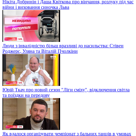
Нікіта Добринін і Даша Квіткова про вінчання, розлуку під час
війни і виховання синочка Льва
Люди з інвалідністю більш вразливі до насильства: Стівен
Роджерс, Уляна та Віталій Пчолкіни
Юрій Ткач про новий сезон "Ліги сміху", відключення світла
та поїздки на передову
Як вдалося організувати чемпіонат з бальних танців в умовах