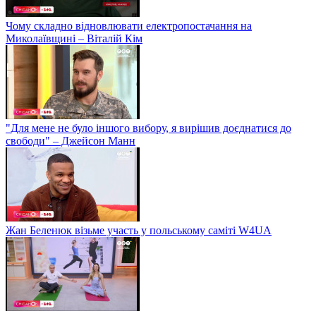
Чому складно відновлювати електропостачання на
Миколаївщині – Віталій Кім
"Для мене не було іншого вибору, я вирішив доєднатися до
свободи" – Джейсон Манн
Жан Беленюк візьме участь у польському саміті W4UA