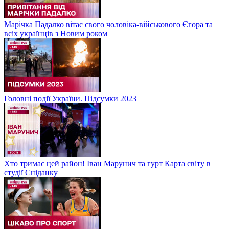
Марічка Падалко вітає свого чоловіка-військового Єгора та
всіх українців з Новим роком
Головні події України. Підсумки 2023
Хто тримає цей район! Іван Марунич та гурт Карта світу в
студії Сніданку