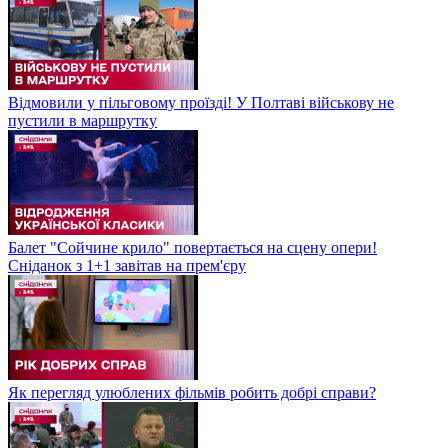
Відмовили у пільговому проїзді! У Полтаві військову не
пустили в маршрутку
Балет "Сойчине крило" повертається на сцену опери!
Сніданок з 1+1 завітав на прем'єру
Як перегляд улюблених фільмів робить добрі справи?