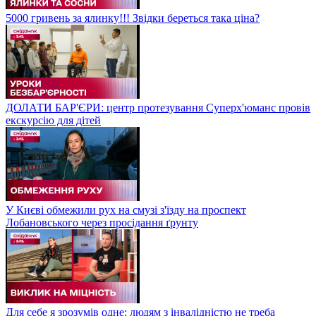
5000 гривень за ялинку!!! Звідки береться така ціна?
ДОЛАТИ БАР'ЄРИ: центр протезування Суперх'юманс провів
екскурсію для дітей
У Києві обмежили рух на смузі з'їзду на проспект
Лобановського через просідання ґрунту
Для себе я зрозумів одне: людям з інвалідністю не треба