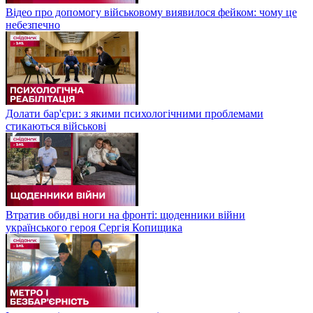
Відео про допомогу військовому виявилося фейком: чому це
небезпечно
Долати бар'єри: з якими психологічними проблемами
стикаються військові
Втратив обидві ноги на фронті: щоденники війни
українського героя Сергія Копищика