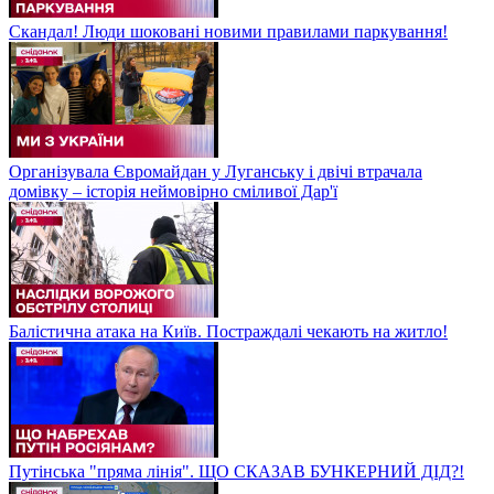
Скандал! Люди шоковані новими правилами паркування!
Організувала Євромайдан у Луганську і двічі втрачала
домівку – історія неймовірно сміливої Дар'ї
Балістична атака на Київ. Постраждалі чекають на житло!
Путінська "пряма лінія". ЩО СКАЗАВ БУНКЕРНИЙ ДІД?!