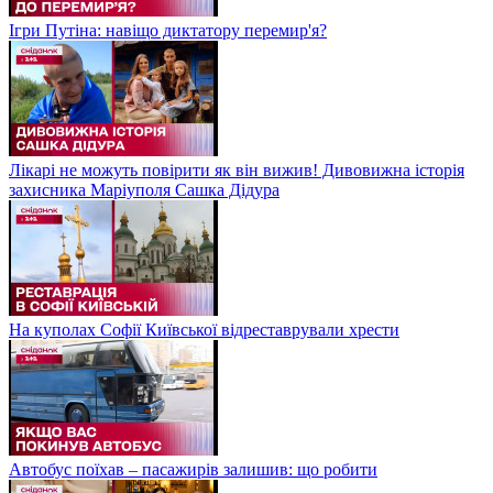
Ігри Путіна: навіщо диктатору перемир'я?
Лікарі не можуть повірити як він вижив! Дивовижна історія
захисника Маріуполя Сашка Дідура
На куполах Софії Київської відреставрували хрести
Автобус поїхав – пасажирів залишив: що робити