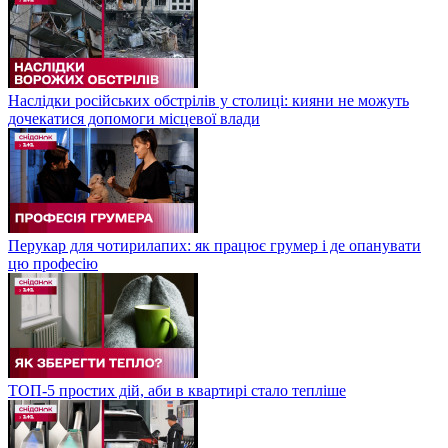
Наслідки російських обстрілів у столиці: кияни не можуть
дочекатися допомоги місцевої влади
Перукар для чотирилапих: як працює грумер і де опанувати
цю професію
ТОП-5 простих дій, аби в квартирі стало тепліше