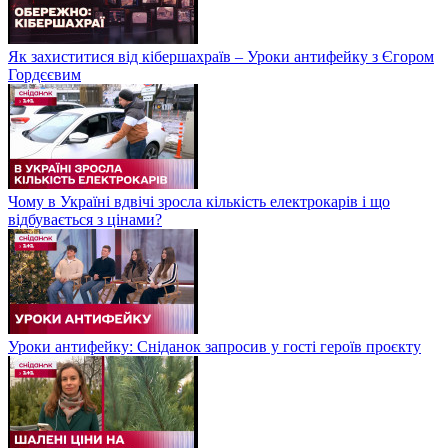
Як захиститися від кібершахраїв – Уроки антифейку з Єгором
Гордєєвим
Чому в Україні вдвічі зросла кількість електрокарів і що
відбувається з цінами?
Уроки антифейку: Сніданок запросив у гості героїв проєкту