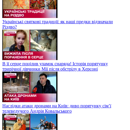
Українські святкові традиції: як наші предки відзначали
Різдво?
В її серце поцілив уламок снаряда! Історія порятунку
трирічної дівчинки Мії після обстрілу в Херсоні
Наслідки атаки дронами на Київ: диво порятунку сім’ї
телеведучого Андрія Ковальського