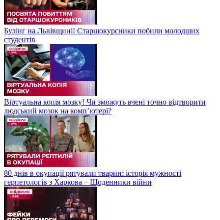
Булінг на Львівщині! Старшокурсники побили молодших
студентів
Віртуальна копія мозку! Чи зможуть вчені точно відтворити
людський мозок на компʼютері?
80 днів в окупації рятували тварин: історія мужності
герпетологів з Харкова – Щоденники війни