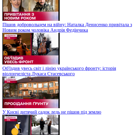
Пішов добровольцем на війну: Наталка Денисенко привітала з
Новим роком чоловіка Андрія Федінчика
Об'їздив увесь світ і лінію українського фронту: історія
віолончеліста Лукаса Стасевського
У Києві дитячий садок ледь не пішов під землю