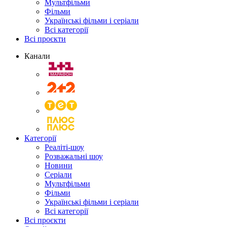
Мультфільми
Фільми
Українські фільми і серіали
Всі категорії
Всі проєкти
Канали
Категорії
Реаліті-шоу
Розважальні шоу
Новини
Серіали
Мультфільми
Фільми
Українські фільми і серіали
Всі категорії
Всі проєкти