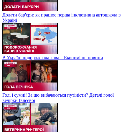
Долати бар'єри: як працює перша інклюзивна автошкола в
Україні
В Україні подорожчала кава – Економічні новини
Голі і сумні! За що вибачаються путіністи? Деталі голої
вечірки Івлєєвої