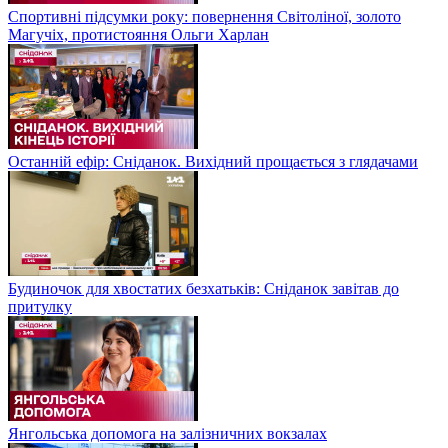
Спортивні підсумки року: повернення Світоліної, золото
Магучіх, протистояння Ольги Харлан
Останній ефір: Сніданок. Вихідний прощається з глядачами
Будиночок для хвостатих безхатьків: Сніданок завітав до
притулку
Янгольська допомога на залізничних вокзалах