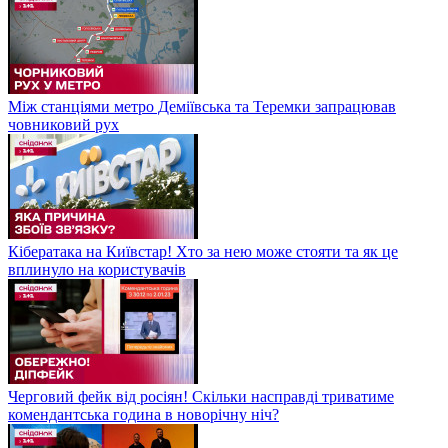
Між станціями метро Деміївська та Теремки запрацював
човниковий рух
Кібератака на Київстар! Хто за нею може стояти та як це
вплинуло на користувачів
Черговий фейк від росіян! Скільки насправді триватиме
комендантська година в новорічну ніч?