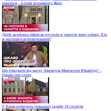
ховатися – історія незламного Жені
Дітей загиблого бійця не пустили в укриття через собаку. Хто
ж насправді відповідальний?
Що очікувати від матчу Ліверпуль-Манчестер Юнайтед? –
Цікаво про спорт
У Києві руйнують унікальну садибу 19 століття