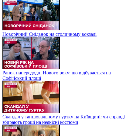
Новорічний Сніданок на столичному вокзалі
Ранок напередодні Нового року: що відбувається на
Софійський площі
Скандал у танцювальному гуртку на Київщині: чи справді
збирають гроші на неякісні костюми