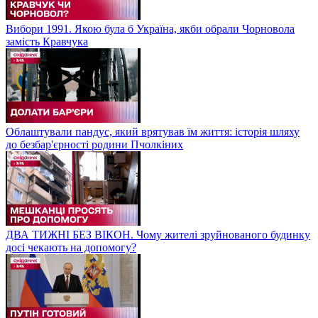
Вибори 1991. Якою була б Україна, якби обрали Чорновола
замість Кравчука
Облаштували пандус, який врятував їм життя: історія шляху
до безбар'єрності родини Пчолкіних
ДВА ТИЖНІ БЕЗ ВІКОН. Чому жителі зруйнованого будинку
досі чекають на допомогу?