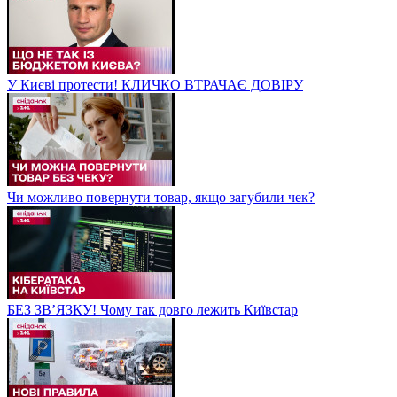
У Києві протести! КЛИЧКО ВТРАЧАЄ ДОВІРУ
Чи можливо повернути товар, якщо загубили чек?
БЕЗ ЗВʼЯЗКУ! Чому так довго лежить Київстар