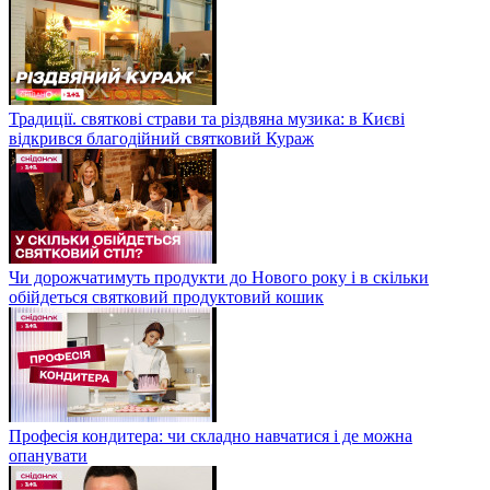
Традиції. святкові страви та різдвяна музика: в Києві
відкрився благодійний святковий Кураж
Чи дорожчатимуть продукти до Нового року і в скільки
обійдеться святковий продуктовий кошик
Професія кондитера: чи складно навчатися і де можна
опанувати