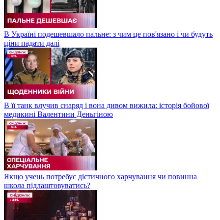
В Україні подешевшало пальне: з чим це пов'язано і чи будуть
ціни падати далі
В її танк влучив снаряд і вона дивом вижила: історія бойової
медикині Валентини Деньгіною
Якщо учень потребує дієтичного харчування чи повинна
школа підлаштовуватись?