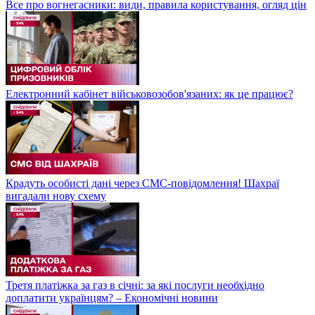
Все про вогнегасники: види, правила користування, огляд цін
Електронний кабінет військовозобов'язаних: як це працює?
Крадуть особисті дані через СМС-повідомлення! Шахраї
вигадали нову схему
Третя платіжка за газ в січні: за які послуги необхідно
доплатити українцям? – Економічні новини