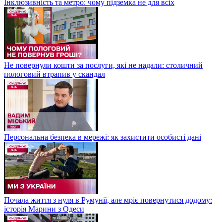
Інклюзивність та метро: чому підземка не для всіх
Не повернули кошти за послуги, які не надали: столичний
пологовий втрапив у скандал
Персональна безпека в мережі: як захистити особисті дані
Почала життя з нуля в Румунії, але мріє повернутися додому:
історія Марини з Одеси