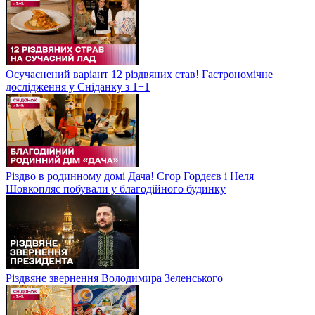
Осучаснений варіант 12 різдвяних став! Гастрономічне
дослідження у Сніданку з 1+1
Різдво в родинному домі Дача! Єгор Гордєєв і Неля
Шовкопляс побували у благодійного будинку
Різдвяне звернення Володимира Зеленського