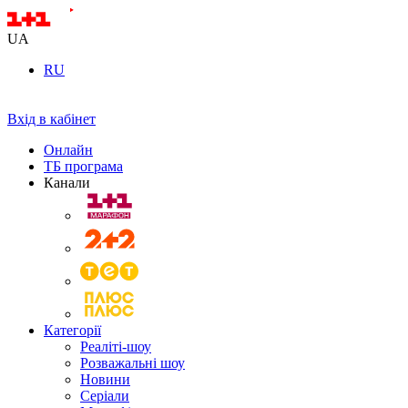
UA
RU
Вхід в кабінет
Онлайн
ТБ програма
Канали
Категорії
Реаліті-шоу
Розважальні шоу
Новини
Серіали