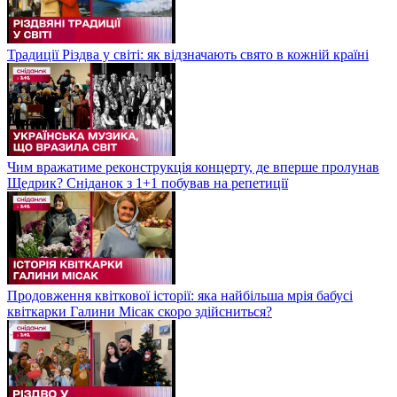
Традиції Різдва у світі: як відзначають свято в кожній країні
Чим вражатиме реконструкція концерту, де вперше пролунав
Щедрик? Сніданок з 1+1 побував на репетиції
Продовження квіткової історії: яка найбільша мрія бабусі
квіткарки Галини Місак скоро здійсниться?