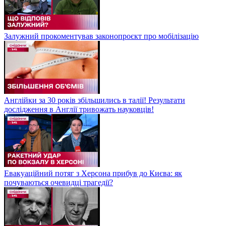
Залужний прокоментував законопроєкт про мобілізацію
Англійки за 30 років збільшились в талії! Результати
дослідження в Англії тривожать науковців!
Евакуаційний потяг з Херсона прибув до Києва: як
почуваються очевидці трагедії?