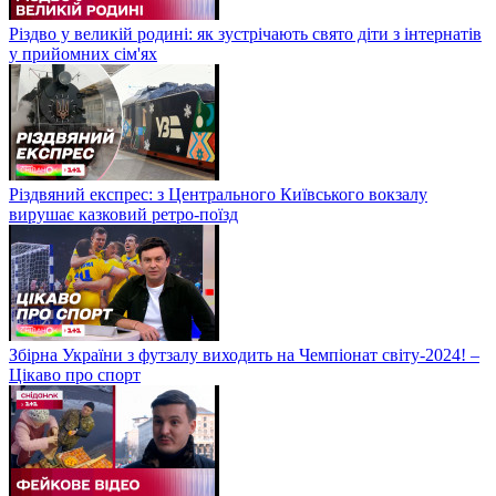
Різдво у великій родині: як зустрічають свято діти з інтернатів
у прийомних сім'ях
Різдвяний експрес: з Центрального Київського вокзалу
вирушає казковий ретро-поїзд
Збірна України з футзалу виходить на Чемпіонат світу-2024! –
Цікаво про спорт