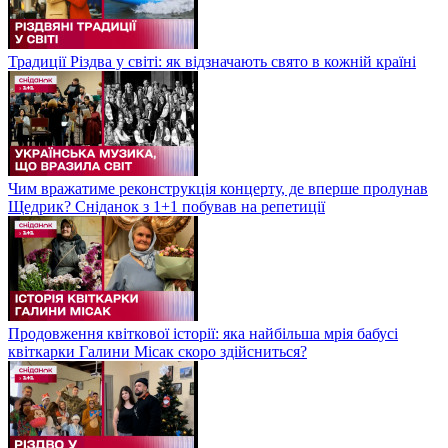
Традиції Різдва у світі: як відзначають свято в кожній країні
Чим вражатиме реконструкція концерту, де вперше пролунав
Щедрик? Сніданок з 1+1 побував на репетиції
Продовження квіткової історії: яка найбільша мрія бабусі
квіткарки Галини Місак скоро здійсниться?