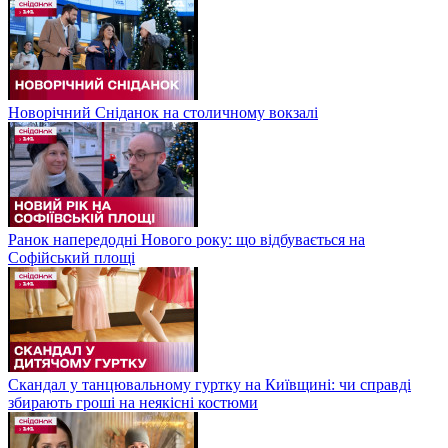
Новорічний Сніданок на столичному вокзалі
Ранок напередодні Нового року: що відбувається на
Софійський площі
Скандал у танцювальному гуртку на Київщині: чи справді
збирають гроші на неякісні костюми