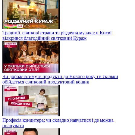
Традиції. святкові страви та різдвяна музика: в Києві
відкрився благодійний святковий Кураж
Чи дорожчатимуть продукти до Нового року і в скільки
обійдеться святковий продуктовий кошик
Професія кондитера: чи складно навчатися і де можна
опанувати