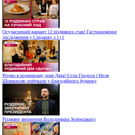
Осучаснений варіант 12 різдвяних став! Гастрономічне
дослідження у Сніданку з 1+1
Різдво в родинному домі Дача! Єгор Гордєєв і Неля
Шовкопляс побували у благодійного будинку
Різдвяне звернення Володимира Зеленського