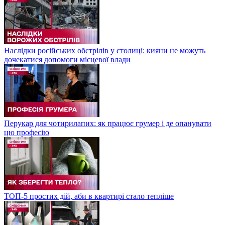
Наслідки російських обстрілів у столиці: кияни не можуть
дочекатися допомоги місцевої влади
Перукар для чотирилапих: як працює грумер і де опанувати
цю професію
ТОП-5 простих дій, аби в квартирі стало тепліше