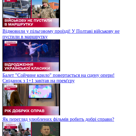
Відмовили у пільговому проїзді! У Полтаві військову не
пустили в маршрутку
Балет "Сойчине крило" повертається на сцену опери!
Сніданок з 1+1 завітав на прем'єру
Як перегляд улюблених фільмів робить добрі справи?