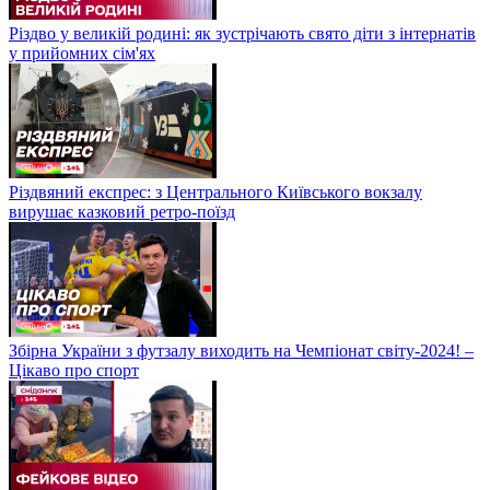
Різдво у великій родині: як зустрічають свято діти з інтернатів
у прийомних сім'ях
Різдвяний експрес: з Центрального Київського вокзалу
вирушає казковий ретро-поїзд
Збірна України з футзалу виходить на Чемпіонат світу-2024! –
Цікаво про спорт