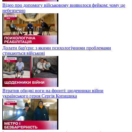
Відео про допомогу військовому виявилося фейком: чому це
небезпечно
Долати бар'єри: з якими психологічними проблемами
стикаються військові
Втратив обидві ноги на фронті: щоденники війни
українського героя Сергія Копищика