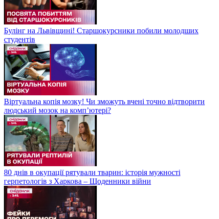
Булінг на Львівщині! Старшокурсники побили молодших
студентів
Віртуальна копія мозку! Чи зможуть вчені точно відтворити
людський мозок на компʼютері?
80 днів в окупації рятували тварин: історія мужності
герпетологів з Харкова – Щоденники війни