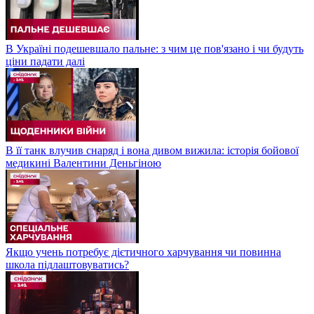
В Україні подешевшало пальне: з чим це пов'язано і чи будуть
ціни падати далі
В її танк влучив снаряд і вона дивом вижила: історія бойової
медикині Валентини Деньгіною
Якщо учень потребує дієтичного харчування чи повинна
школа підлаштовуватись?