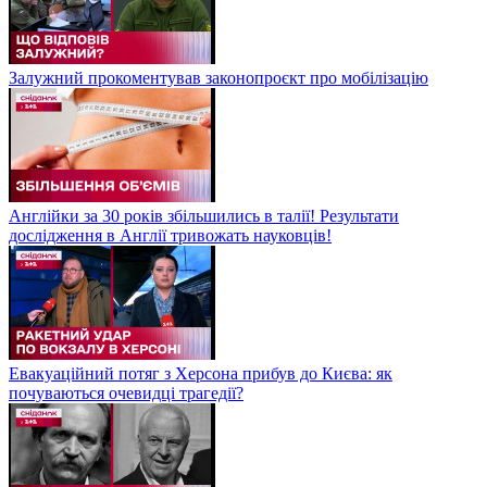
Залужний прокоментував законопроєкт про мобілізацію
Англійки за 30 років збільшились в талії! Результати
дослідження в Англії тривожать науковців!
Евакуаційний потяг з Херсона прибув до Києва: як
почуваються очевидці трагедії?