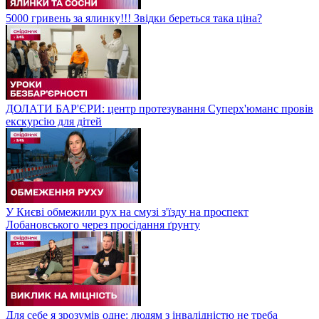
5000 гривень за ялинку!!! Звідки береться така ціна?
ДОЛАТИ БАР'ЄРИ: центр протезування Суперх'юманс провів
екскурсію для дітей
У Києві обмежили рух на смузі з'їзду на проспект
Лобановського через просідання ґрунту
Для себе я зрозумів одне: людям з інвалідністю не треба