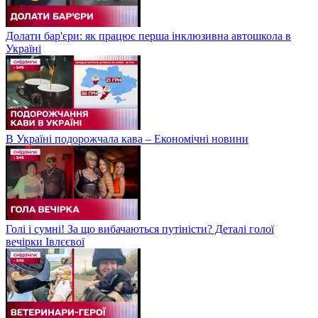
Долати бар'єри: як працює перша інклюзивна автошкола в
Україні
В Україні подорожчала кава – Економічні новини
Голі і сумні! За що вибачаються путіністи? Деталі голої
вечірки Івлєєвої