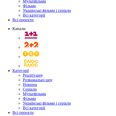
Мультфільми
Фільми
Українські фільми і серіали
Всі категорії
Всі проєкти
Канали
Категорії
Реаліті-шоу
Розважальні шоу
Новини
Серіали
Мультфільми
Фільми
Українські фільми і серіали
Всі категорії
Всі проєкти