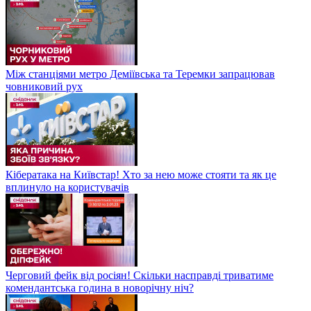
Між станціями метро Деміївська та Теремки запрацював
човниковий рух
Кібератака на Київстар! Хто за нею може стояти та як це
вплинуло на користувачів
Черговий фейк від росіян! Скільки насправді триватиме
комендантська година в новорічну ніч?