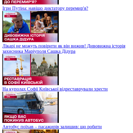
Ігри Путіна: навіщо диктатору перемир'я?
Лікарі не можуть повірити як він вижив! Дивовижна історія
захисника Маріуполя Сашка Дідура
На куполах Софії Київської відреставрували хрести
Автобус поїхав – пасажирів залишив: що робити