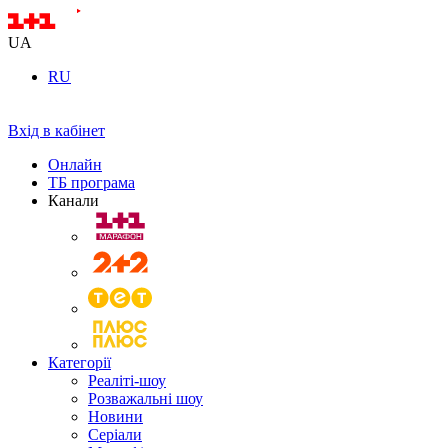
UA
RU
Вхід в кабінет
Онлайн
ТБ програма
Канали
Категорії
Реаліті-шоу
Розважальні шоу
Новини
Серіали