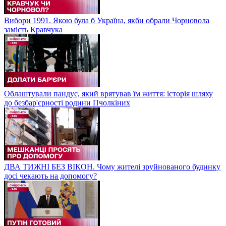
Вибори 1991. Якою була б Україна, якби обрали Чорновола
замість Кравчука
Облаштували пандус, який врятував їм життя: історія шляху
до безбар'єрності родини Пчолкіних
ДВА ТИЖНІ БЕЗ ВІКОН. Чому жителі зруйнованого будинку
досі чекають на допомогу?