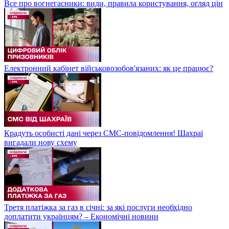
Все про вогнегасники: види, правила користування, огляд цін
Електронний кабінет військовозобов'язаних: як це працює?
Крадуть особисті дані через СМС-повідомлення! Шахраї
вигадали нову схему
Третя платіжка за газ в січні: за які послуги необхідно
доплатити українцям? – Економічні новини