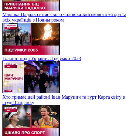
Марічка Падалко вітає свого чоловіка-військового Єгора та
всіх українців з Новим роком
Головні події України. Підсумки 2023
Хто тримає цей район! Іван Марунич та гурт Карта світу в
студії Сніданку