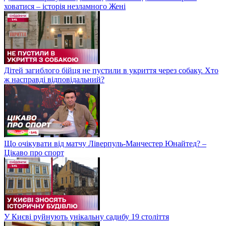
ховатися – історія незламного Жені
Дітей загиблого бійця не пустили в укриття через собаку. Хто
ж насправді відповідальний?
Що очікувати від матчу Ліверпуль-Манчестер Юнайтед? –
Цікаво про спорт
У Києві руйнують унікальну садибу 19 століття