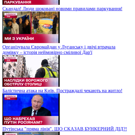
Скандал! Люди шоковані новими правилами паркування!
Організувала Євромайдан у Луганську і двічі втрачала
домівку – історія неймовірно сміливої Дар'ї
Балістична атака на Київ. Постраждалі чекають на житло!
Путінська "пряма лінія". ЩО СКАЗАВ БУНКЕРНИЙ ДІД?!