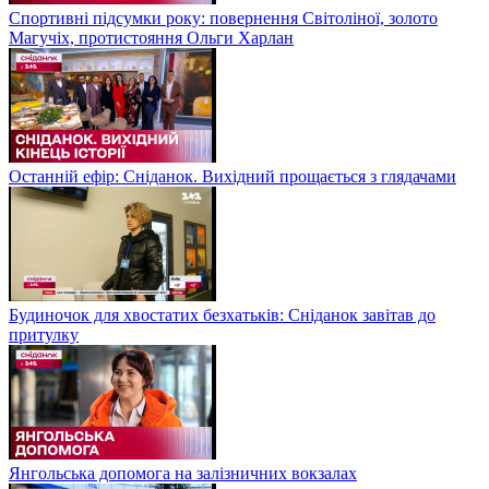
Спортивні підсумки року: повернення Світоліної, золото
Магучіх, протистояння Ольги Харлан
Останній ефір: Сніданок. Вихідний прощається з глядачами
Будиночок для хвостатих безхатьків: Сніданок завітав до
притулку
Янгольська допомога на залізничних вокзалах