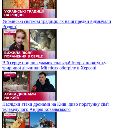
Українські святкові традиції: як наші предки відзначали
Різдво?
В її серце поцілив уламок снаряда! Історія порятунку
трирічної дівчинки Мії після обстрілу в Херсоні
Наслідки атаки дронами на Київ: диво порятунку сім’ї
телеведучого Андрія Ковальського