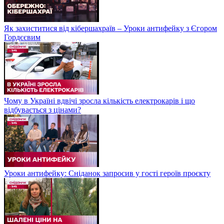
Як захиститися від кібершахраїв – Уроки антифейку з Єгором
Гордєєвим
Чому в Україні вдвічі зросла кількість електрокарів і що
відбувається з цінами?
Уроки антифейку: Сніданок запросив у гості героїв проєкту