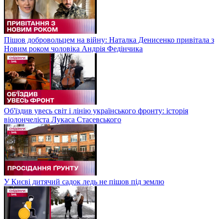
Пішов добровольцем на війну: Наталка Денисенко привітала з
Новим роком чоловіка Андрія Федінчика
Об'їздив увесь світ і лінію українського фронту: історія
віолончеліста Лукаса Стасевського
У Києві дитячий садок ледь не пішов під землю