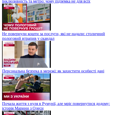
Інклюзивність та метро: чому підземка не для всіх
Не повернули кошти за послуги, які не надали: столичний
пологовий втрапив у скандал
Персональна безпека в мережі: як захистити особисті дані
Почала життя з нуля в Румунії, але мріє повернутися додому:
історія Марини з Одеси