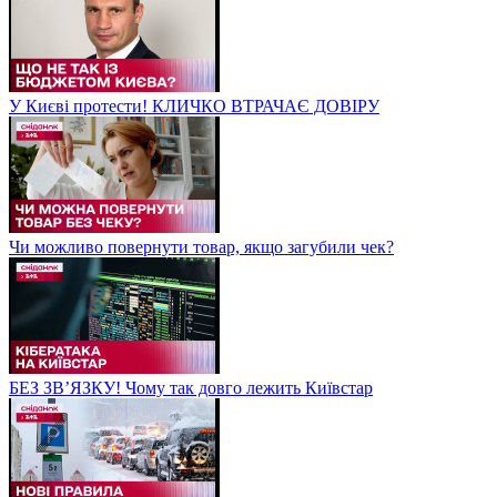
У Києві протести! КЛИЧКО ВТРАЧАЄ ДОВІРУ
Чи можливо повернути товар, якщо загубили чек?
БЕЗ ЗВʼЯЗКУ! Чому так довго лежить Київстар