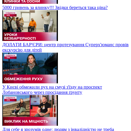
5000 гривень за ялинку!!! Звідки береться така ціна?
ДОЛАТИ БАР'ЄРИ: центр протезування Суперх'юманс провів
екскурсію для дітей
У Києві обмежили рух на смузі з'їзду на проспект
Лобановського через просідання ґрунту
Для себе я зрозумів одне: людям з інвалідністю не треба