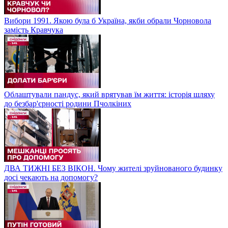
Вибори 1991. Якою була б Україна, якби обрали Чорновола
замість Кравчука
Облаштували пандус, який врятував їм життя: історія шляху
до безбар'єрності родини Пчолкіних
ДВА ТИЖНІ БЕЗ ВІКОН. Чому жителі зруйнованого будинку
досі чекають на допомогу?