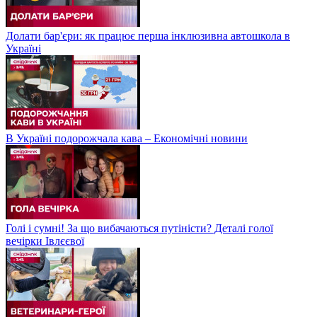
Долати бар'єри: як працює перша інклюзивна автошкола в
Україні
В Україні подорожчала кава – Економічні новини
Голі і сумні! За що вибачаються путіністи? Деталі голої
вечірки Івлєєвої