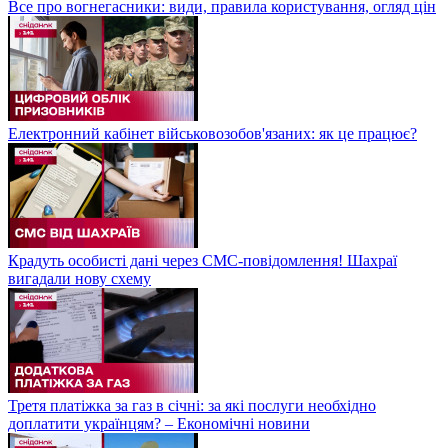
Все про вогнегасники: види, правила користування, огляд цін
Електронний кабінет військовозобов'язаних: як це працює?
Крадуть особисті дані через СМС-повідомлення! Шахраї
вигадали нову схему
Третя платіжка за газ в січні: за які послуги необхідно
доплатити українцям? – Економічні новини