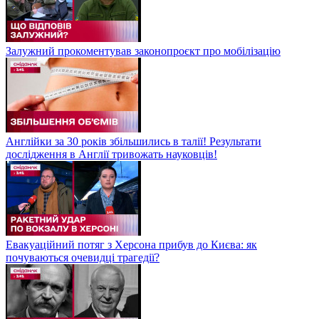
Залужний прокоментував законопроєкт про мобілізацію
Англійки за 30 років збільшились в талії! Результати
дослідження в Англії тривожать науковців!
Евакуаційний потяг з Херсона прибув до Києва: як
почуваються очевидці трагедії?