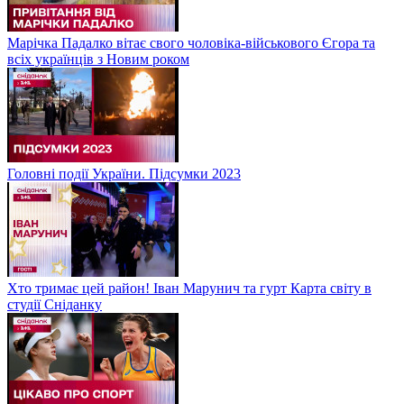
Марічка Падалко вітає свого чоловіка-військового Єгора та
всіх українців з Новим роком
Головні події України. Підсумки 2023
Хто тримає цей район! Іван Марунич та гурт Карта світу в
студії Сніданку