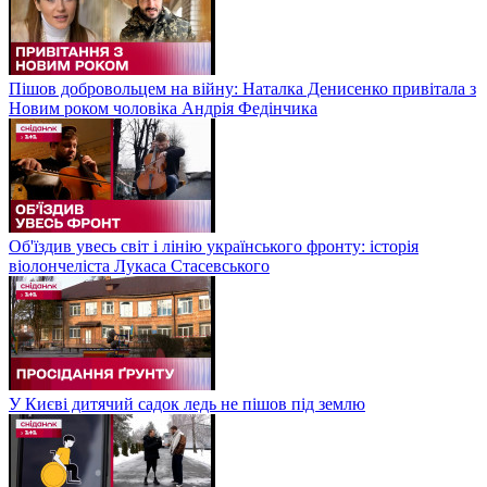
Пішов добровольцем на війну: Наталка Денисенко привітала з
Новим роком чоловіка Андрія Федінчика
Об'їздив увесь світ і лінію українського фронту: історія
віолончеліста Лукаса Стасевського
У Києві дитячий садок ледь не пішов під землю