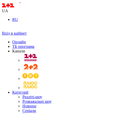
UA
RU
Вхід в кабінет
Онлайн
ТБ програма
Канали
Категорії
Реаліті-шоу
Розважальні шоу
Новини
Серіали