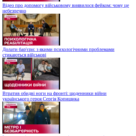
Відео про допомогу військовому виявилося фейком: чому це
небезпечно
Долати бар'єри: з якими психологічними проблемами
стикаються військові
Втратив обидві ноги на фронті: щоденники війни
українського героя Сергія Копищика