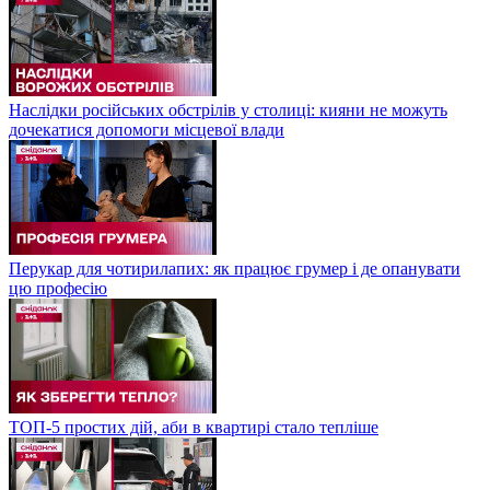
Наслідки російських обстрілів у столиці: кияни не можуть
дочекатися допомоги місцевої влади
Перукар для чотирилапих: як працює грумер і де опанувати
цю професію
ТОП-5 простих дій, аби в квартирі стало тепліше