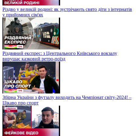
Різдво у великій родині: як зустрічають свято діти з інтернатів
у прийомних сім'ях
Різдвяний експрес: з Центрального Київського вокзалу
вирушає казковий ретро-поїзд
Збірна України з футзалу виходить на Чемпіонат світу-2024! –
Цікаво про спорт