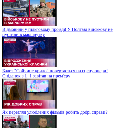
Відмовили у пільговому проїзді! У Полтаві військову не
пустили в маршрутку
Балет "Сойчине крило" повертається на сцену опери!
Сніданок з 1+1 завітав на прем'єру
Як перегляд улюблених фільмів робить добрі справи?