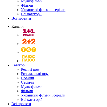
Мультфільми
Фільми
Українські фільми і серіали
Всі категорії
Всі проєкти
Канали
Категорії
Реаліті-шоу
Розважальні шоу
Новини
Серіали
Мультфільми
Фільми
Українські фільми і серіали
Всі категорії
Всі проєкти