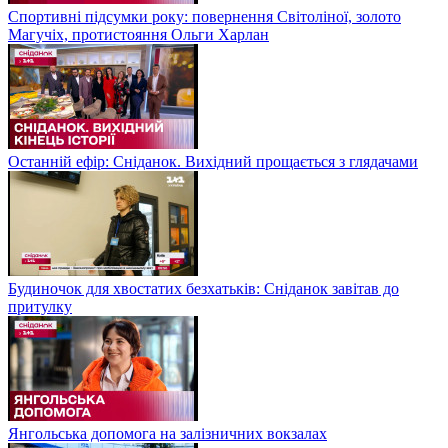
Спортивні підсумки року: повернення Світоліної, золото
Магучіх, протистояння Ольги Харлан
Останній ефір: Сніданок. Вихідний прощається з глядачами
Будиночок для хвостатих безхатьків: Сніданок завітав до
притулку
Янгольська допомога на залізничних вокзалах