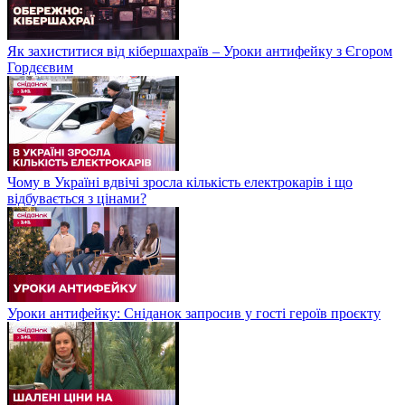
Як захиститися від кібершахраїв – Уроки антифейку з Єгором
Гордєєвим
Чому в Україні вдвічі зросла кількість електрокарів і що
відбувається з цінами?
Уроки антифейку: Сніданок запросив у гості героїв проєкту