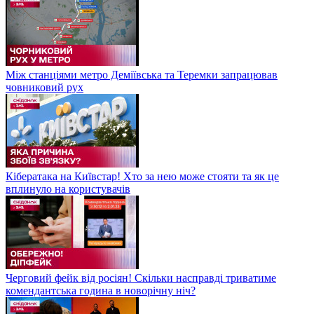
Між станціями метро Деміївська та Теремки запрацював
човниковий рух
Кібератака на Київстар! Хто за нею може стояти та як це
вплинуло на користувачів
Черговий фейк від росіян! Скільки насправді триватиме
комендантська година в новорічну ніч?