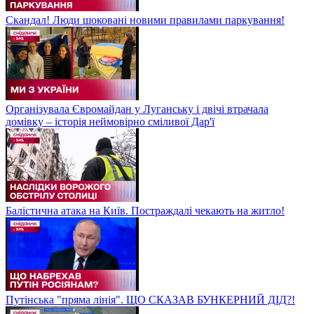
Скандал! Люди шоковані новими правилами паркування!
Організувала Євромайдан у Луганську і двічі втрачала
домівку – історія неймовірно сміливої Дар'ї
Балістична атака на Київ. Постраждалі чекають на житло!
Путінська "пряма лінія". ЩО СКАЗАВ БУНКЕРНИЙ ДІД?!