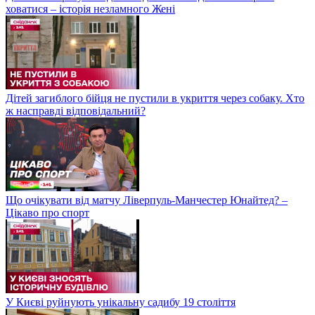
ховатися – історія незламного Жені
Дітей загиблого бійця не пустили в укриття через собаку. Хто
ж насправді відповідальний?
Що очікувати від матчу Ліверпуль-Манчестер Юнайтед? –
Цікаво про спорт
У Києві руйнують унікальну садибу 19 століття