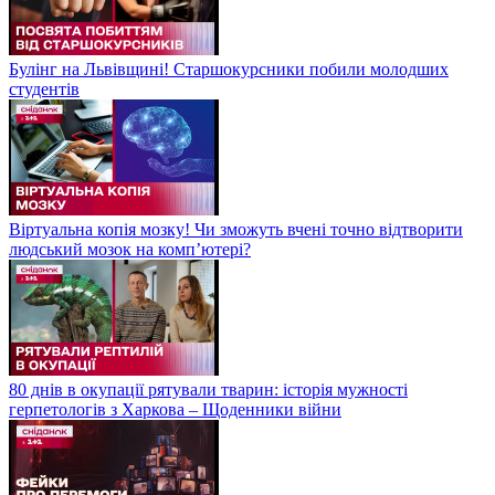
Булінг на Львівщині! Старшокурсники побили молодших
студентів
Віртуальна копія мозку! Чи зможуть вчені точно відтворити
людський мозок на компʼютері?
80 днів в окупації рятували тварин: історія мужності
герпетологів з Харкова – Щоденники війни