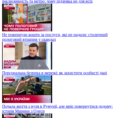
Інклюзивність та метро: чому підземка не для всіх
Не повернули кошти за послуги, які не надали: столичний
пологовий втрапив у скандал
Персональна безпека в мережі: як захистити особисті дані
Почала життя з нуля в Румунії, але мріє повернутися додому:
історія Марини з Одеси