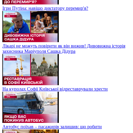
Ігри Путіна: навіщо диктатору перемир'я?
Лікарі не можуть повірити як він вижив! Дивовижна історія
захисника Маріуполя Сашка Дідура
На куполах Софії Київської відреставрували хрести
Автобус поїхав – пасажирів залишив: що робити