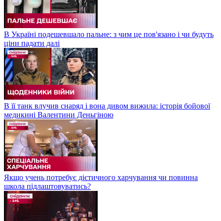
В Україні подешевшало пальне: з чим це пов'язано і чи будуть
ціни падати далі
В її танк влучив снаряд і вона дивом вижила: історія бойової
медикині Валентини Деньгіною
Якщо учень потребує дієтичного харчування чи повинна
школа підлаштовуватись?