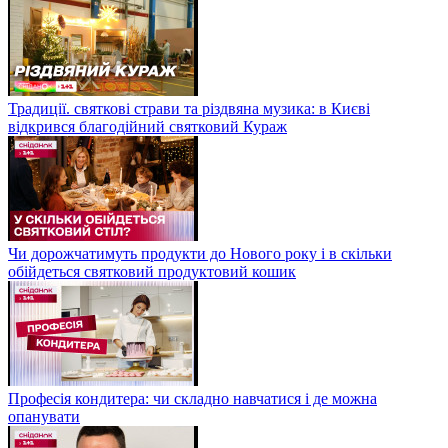
Традиції. святкові страви та різдвяна музика: в Києві
відкрився благодійний святковий Кураж
Чи дорожчатимуть продукти до Нового року і в скільки
обійдеться святковий продуктовий кошик
Професія кондитера: чи складно навчатися і де можна
опанувати