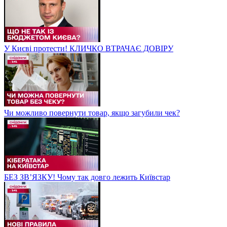
У Києві протести! КЛИЧКО ВТРАЧАЄ ДОВІРУ
Чи можливо повернути товар, якщо загубили чек?
БЕЗ ЗВʼЯЗКУ! Чому так довго лежить Київстар