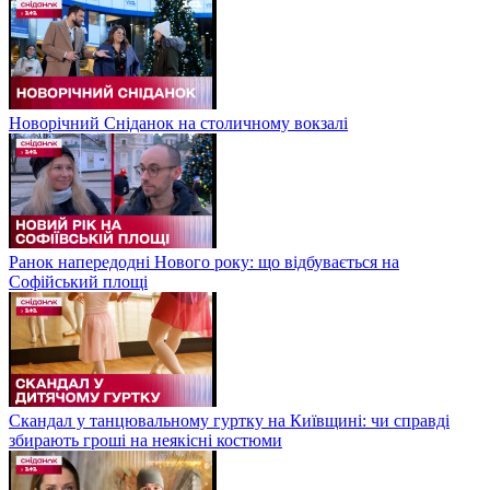
Новорічний Сніданок на столичному вокзалі
Ранок напередодні Нового року: що відбувається на
Софійський площі
Скандал у танцювальному гуртку на Київщині: чи справді
збирають гроші на неякісні костюми