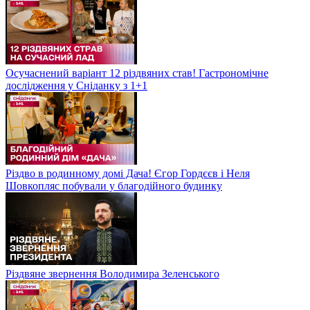
Осучаснений варіант 12 різдвяних став! Гастрономічне
дослідження у Сніданку з 1+1
Різдво в родинному домі Дача! Єгор Гордєєв і Неля
Шовкопляс побували у благодійного будинку
Різдвяне звернення Володимира Зеленського