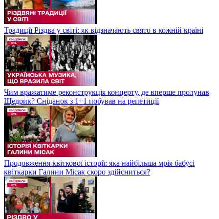
Традиції Різдва у світі: як відзначають свято в кожній країні
Чим вражатиме реконструкція концерту, де вперше пролунав
Щедрик? Сніданок з 1+1 побував на репетиції
Продовження квіткової історії: яка найбільша мрія бабусі
квіткарки Галини Місак скоро здійсниться?