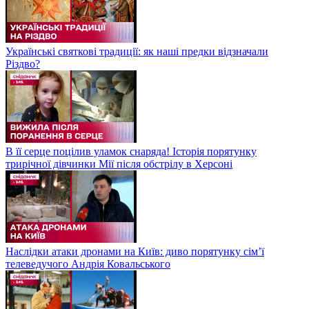
Українські святкові традиції: як наші предки відзначали
Різдво?
В її серце поцілив уламок снаряда! Історія порятунку
трирічної дівчинки Мії після обстрілу в Херсоні
Наслідки атаки дронами на Київ: диво порятунку сім’ї
телеведучого Андрія Ковальського