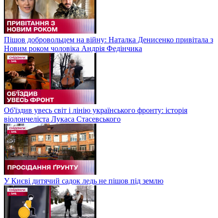
Пішов добровольцем на війну: Наталка Денисенко привітала з
Новим роком чоловіка Андрія Федінчика
Об'їздив увесь світ і лінію українського фронту: історія
віолончеліста Лукаса Стасевського
У Києві дитячий садок ледь не пішов під землю