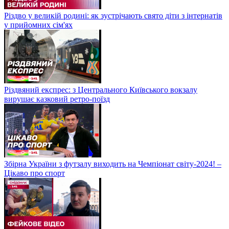
Різдво у великій родині: як зустрічають свято діти з інтернатів
у прийомних сім'ях
Різдвяний експрес: з Центрального Київського вокзалу
вирушає казковий ретро-поїзд
Збірна України з футзалу виходить на Чемпіонат світу-2024! –
Цікаво про спорт