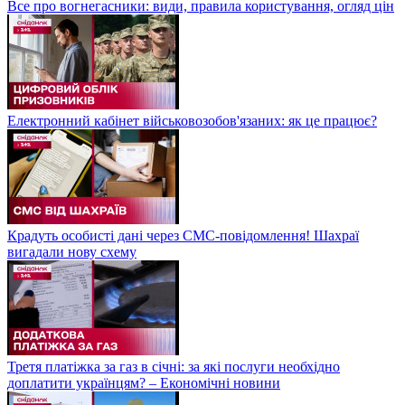
Все про вогнегасники: види, правила користування, огляд цін
Електронний кабінет військовозобов'язаних: як це працює?
Крадуть особисті дані через СМС-повідомлення! Шахраї
вигадали нову схему
Третя платіжка за газ в січні: за які послуги необхідно
доплатити українцям? – Економічні новини