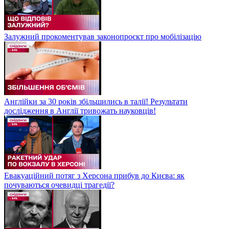
Залужний прокоментував законопроєкт про мобілізацію
Англійки за 30 років збільшились в талії! Результати
дослідження в Англії тривожать науковців!
Евакуаційний потяг з Херсона прибув до Києва: як
почуваються очевидці трагедії?