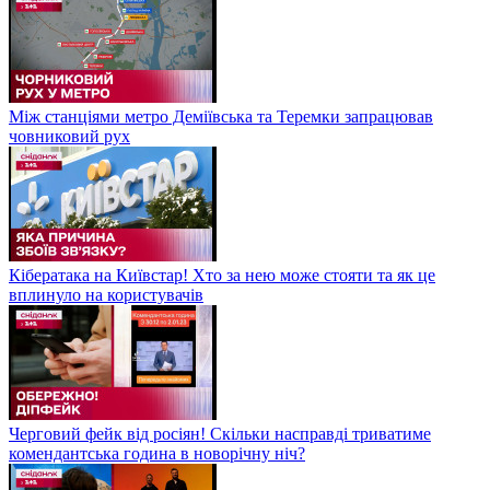
Між станціями метро Деміївська та Теремки запрацював
човниковий рух
Кібератака на Київстар! Хто за нею може стояти та як це
вплинуло на користувачів
Черговий фейк від росіян! Скільки насправді триватиме
комендантська година в новорічну ніч?