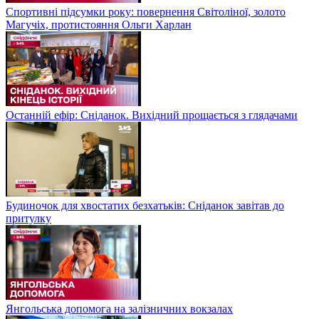
Спортивні підсумки року: повернення Світоліної, золото
Магучіх, протистояння Ольги Харлан
Останній ефір: Сніданок. Вихідний прощається з глядачами
Будиночок для хвостатих безхатьків: Сніданок завітав до
притулку
Янгольська допомога на залізничних вокзалах