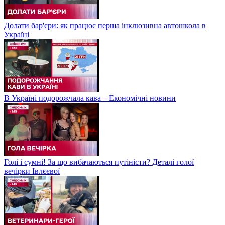
Долати бар'єри: як працює перша інклюзивна автошкола в
Україні
В Україні подорожчала кава – Економічні новини
Голі і сумні! За що вибачаються путіністи? Деталі голої
вечірки Івлєєвої