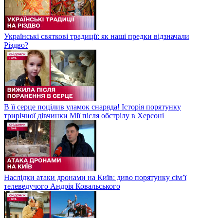
Українські святкові традиції: як наші предки відзначали
Різдво?
В її серце поцілив уламок снаряда! Історія порятунку
трирічної дівчинки Мії після обстрілу в Херсоні
Наслідки атаки дронами на Київ: диво порятунку сім’ї
телеведучого Андрія Ковальського