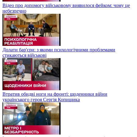
Відео про допомогу військовому виявилося фейком: чому це
небезпечно
Долати бар'єри: з якими психологічними проблемами
стикаються військові
Втратив обидві ноги на фронті: щоденники війни
українського героя Сергія Копищика