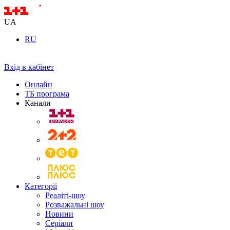
UA
RU
Вхід в кабінет
Онлайн
ТБ програма
Канали
Категорії
Реаліті-шоу
Розважальні шоу
Новини
Серіали