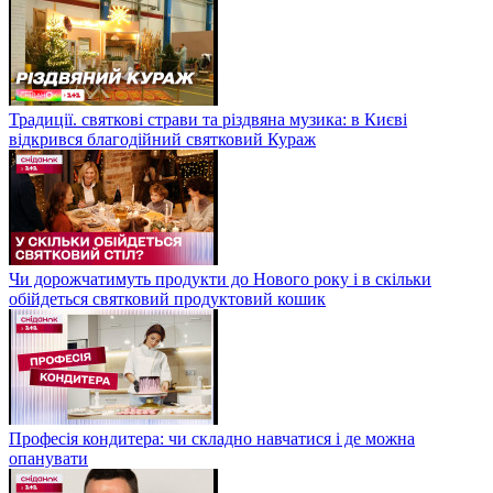
Традиції. святкові страви та різдвяна музика: в Києві
відкрився благодійний святковий Кураж
Чи дорожчатимуть продукти до Нового року і в скільки
обійдеться святковий продуктовий кошик
Професія кондитера: чи складно навчатися і де можна
опанувати