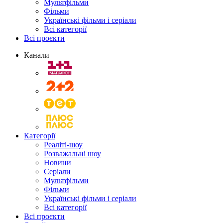
Мультфільми
Фільми
Українські фільми і серіали
Всі категорії
Всі проєкти
Канали
Категорії
Реаліті-шоу
Розважальні шоу
Новини
Серіали
Мультфільми
Фільми
Українські фільми і серіали
Всі категорії
Всі проєкти