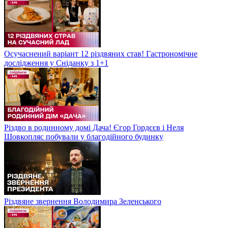
Осучаснений варіант 12 різдвяних став! Гастрономічне
дослідження у Сніданку з 1+1
Різдво в родинному домі Дача! Єгор Гордєєв і Неля
Шовкопляс побували у благодійного будинку
Різдвяне звернення Володимира Зеленського