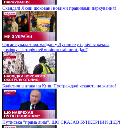
Скандал! Люди шоковані новими правилами паркування!
Організувала Євромайдан у Луганську і двічі втрачала
домівку – історія неймовірно сміливої Дар'ї
Балістична атака на Київ. Постраждалі чекають на житло!
Путінська "пряма лінія". ЩО СКАЗАВ БУНКЕРНИЙ ДІД?!