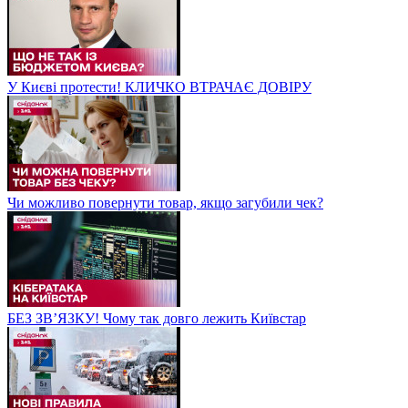
У Києві протести! КЛИЧКО ВТРАЧАЄ ДОВІРУ
Чи можливо повернути товар, якщо загубили чек?
БЕЗ ЗВʼЯЗКУ! Чому так довго лежить Київстар