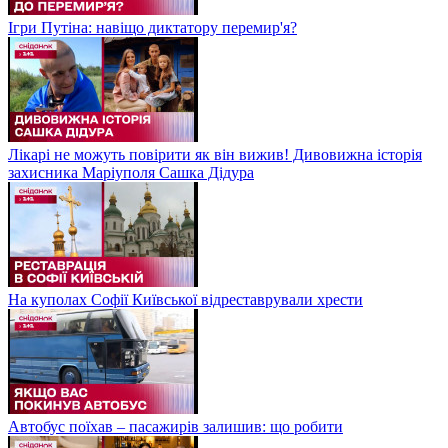
Ігри Путіна: навіщо диктатору перемир'я?
Лікарі не можуть повірити як він вижив! Дивовижна історія
захисника Маріуполя Сашка Дідура
На куполах Софії Київської відреставрували хрести
Автобус поїхав – пасажирів залишив: що робити