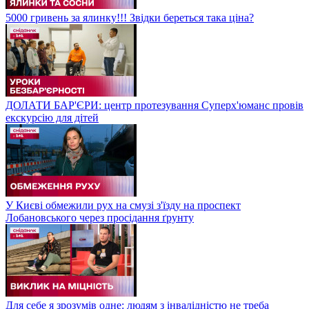
5000 гривень за ялинку!!! Звідки береться така ціна?
ДОЛАТИ БАР'ЄРИ: центр протезування Суперх'юманс провів
екскурсію для дітей
У Києві обмежили рух на смузі з'їзду на проспект
Лобановського через просідання ґрунту
Для себе я зрозумів одне: людям з інвалідністю не треба