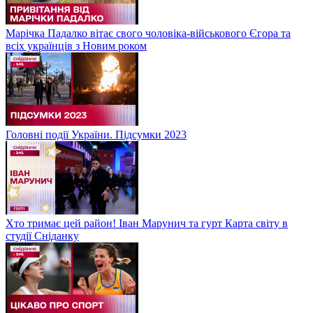
Марічка Падалко вітає свого чоловіка-військового Єгора та
всіх українців з Новим роком
Головні події України. Підсумки 2023
Хто тримає цей район! Іван Марунич та гурт Карта світу в
студії Сніданку