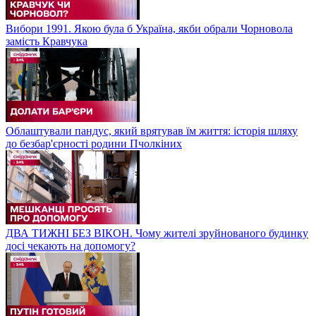
Вибори 1991. Якою була б Україна, якби обрали Чорновола
замість Кравчука
Облаштували пандус, який врятував їм життя: історія шляху
до безбар'єрності родини Пчолкіних
ДВА ТИЖНІ БЕЗ ВІКОН. Чому жителі зруйнованого будинку
досі чекають на допомогу?