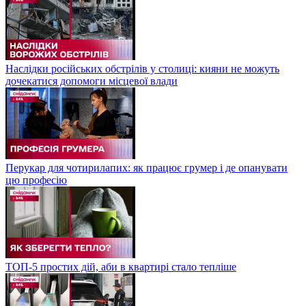
Наслідки російських обстрілів у столиці: кияни не можуть
дочекатися допомоги місцевої влади
Перукар для чотирилапих: як працює грумер і де опанувати
цю професію
ТОП-5 простих дій, аби в квартирі стало тепліше