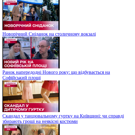
Новорічний Сніданок на столичному вокзалі
Ранок напередодні Нового року: що відбувається на
Софійський площі
Скандал у танцювальному гуртку на Київщині: чи справді
збирають гроші на неякісні костюми