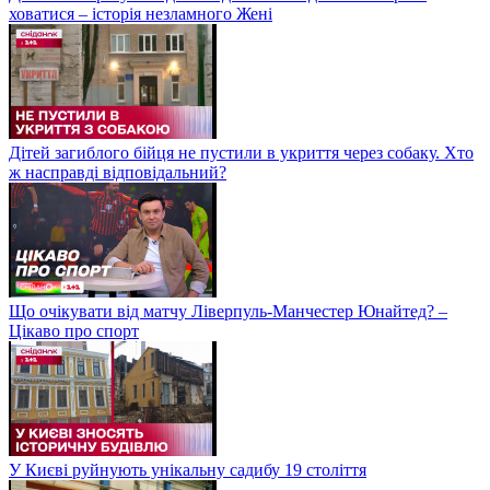
ховатися – історія незламного Жені
Дітей загиблого бійця не пустили в укриття через собаку. Хто
ж насправді відповідальний?
Що очікувати від матчу Ліверпуль-Манчестер Юнайтед? –
Цікаво про спорт
У Києві руйнують унікальну садибу 19 століття