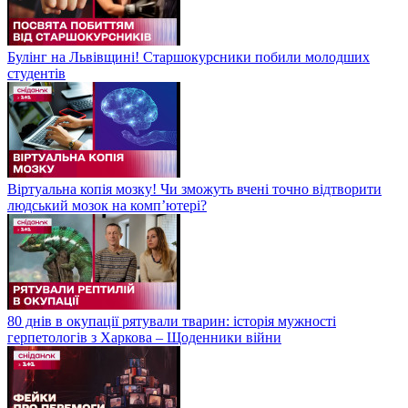
Булінг на Львівщині! Старшокурсники побили молодших
студентів
Віртуальна копія мозку! Чи зможуть вчені точно відтворити
людський мозок на компʼютері?
80 днів в окупації рятували тварин: історія мужності
герпетологів з Харкова – Щоденники війни