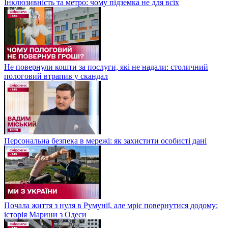
Інклюзивність та метро: чому підземка не для всіх
Не повернули кошти за послуги, які не надали: столичний
пологовий втрапив у скандал
Персональна безпека в мережі: як захистити особисті дані
Почала життя з нуля в Румунії, але мріє повернутися додому:
історія Марини з Одеси