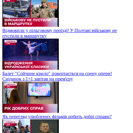
Відмовили у пільговому проїзді! У Полтаві військову не
пустили в маршрутку
Балет "Сойчине крило" повертається на сцену опери!
Сніданок з 1+1 завітав на прем'єру
Як перегляд улюблених фільмів робить добрі справи?