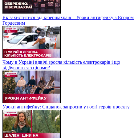
Як захиститися від кібершахраїв – Уроки антифейку з Єгором
Гордєєвим
Чому в Україні вдвічі зросла кількість електрокарів і що
відбувається з цінами?
Уроки антифейку: Сніданок запросив у гості героїв проєкту