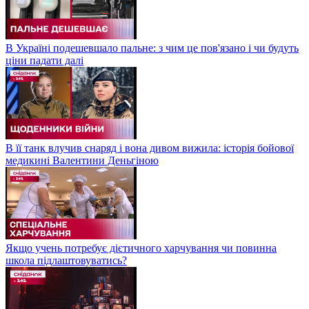
В Україні подешевшало пальне: з чим це пов'язано і чи будуть
ціни падати далі
В її танк влучив снаряд і вона дивом вижила: історія бойової
медикині Валентини Деньгіною
Якщо учень потребує дієтичного харчування чи повинна
школа підлаштовуватись?