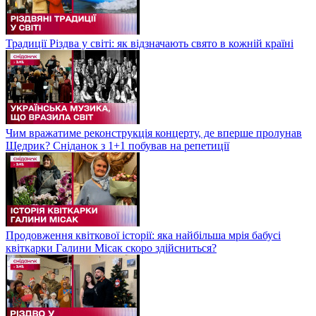
Традиції Різдва у світі: як відзначають свято в кожній країні
Чим вражатиме реконструкція концерту, де вперше пролунав
Щедрик? Сніданок з 1+1 побував на репетиції
Продовження квіткової історії: яка найбільша мрія бабусі
квіткарки Галини Місак скоро здійсниться?