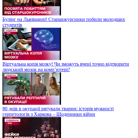
Булінг на Львівщині! Старшокурсники побили молодших
студентів
Віртуальна копія мозку! Чи зможуть вчені точно відтворити
людський мозок на компʼютері?
80 днів в окупації рятували тварин: історія мужності
герпетологів з Харкова – Щоденники війни