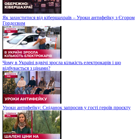
Як захиститися від кібершахраїв – Уроки антифейку з Єгором
Гордєєвим
Чому в Україні вдвічі зросла кількість електрокарів і що
відбувається з цінами?
Уроки антифейку: Сніданок запросив у гості героїв проєкту