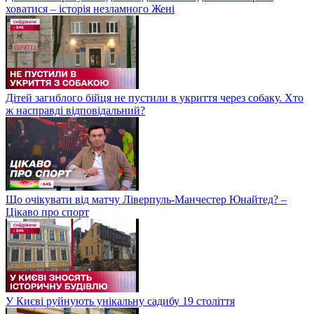
ховатися – історія незламного Жені
Дітей загиблого бійця не пустили в укриття через собаку. Хто
ж насправді відповідальний?
Що очікувати від матчу Ліверпуль-Манчестер Юнайтед? –
Цікаво про спорт
У Києві руйнують унікальну садибу 19 століття