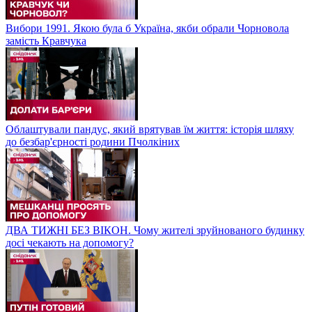
Вибори 1991. Якою була б Україна, якби обрали Чорновола
замість Кравчука
Облаштували пандус, який врятував їм життя: історія шляху
до безбар'єрності родини Пчолкіних
ДВА ТИЖНІ БЕЗ ВІКОН. Чому жителі зруйнованого будинку
досі чекають на допомогу?