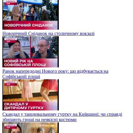
Новорічний Сніданок на столичному вокзалі
Ранок напередодні Нового року: що відбувається на
Софійський площі
Скандал у танцювальному гуртку на Київщині: чи справді
збирають гроші на неякісні костюми