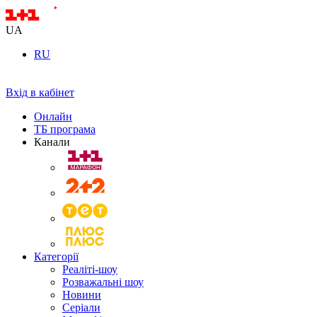
UA
RU
Вхід в кабінет
Онлайн
ТБ програма
Канали
Категорії
Реаліті-шоу
Розважальні шоу
Новини
Серіали