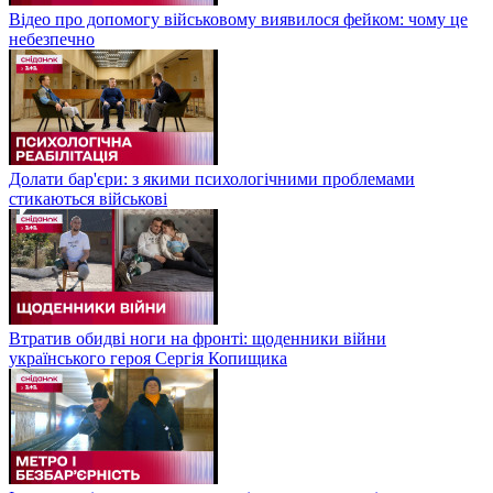
Відео про допомогу військовому виявилося фейком: чому це
небезпечно
Долати бар'єри: з якими психологічними проблемами
стикаються військові
Втратив обидві ноги на фронті: щоденники війни
українського героя Сергія Копищика