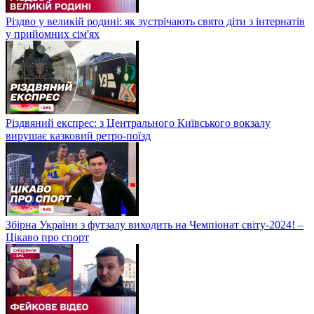
Різдво у великій родині: як зустрічають свято діти з інтернатів
у прийомних сім'ях
Різдвяний експрес: з Центрального Київського вокзалу
вирушає казковий ретро-поїзд
Збірна України з футзалу виходить на Чемпіонат світу-2024! –
Цікаво про спорт