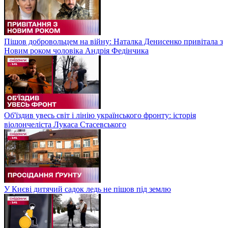
Пішов добровольцем на війну: Наталка Денисенко привітала з
Новим роком чоловіка Андрія Федінчика
Об'їздив увесь світ і лінію українського фронту: історія
віолончеліста Лукаса Стасевського
У Києві дитячий садок ледь не пішов під землю