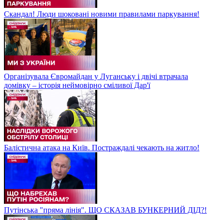
Скандал! Люди шоковані новими правилами паркування!
Організувала Євромайдан у Луганську і двічі втрачала
домівку – історія неймовірно сміливої Дар'ї
Балістична атака на Київ. Постраждалі чекають на житло!
Путінська "пряма лінія". ЩО СКАЗАВ БУНКЕРНИЙ ДІД?!