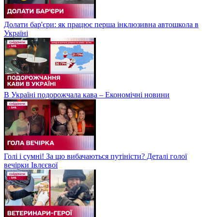
Долати бар'єри: як працює перша інклюзивна автошкола в
Україні
В Україні подорожчала кава – Економічні новини
Голі і сумні! За що вибачаються путіністи? Деталі голої
вечірки Івлєєвої