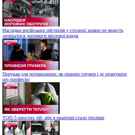
Наслідки російських обстрілів у столиці: кияни не можуть
дочекатися допомоги місцевої влади
Перукар для чотирилапих: як працює грумер і де опанувати
цю професію
ТОП-5 простих дій, аби в квартирі стало тепліше