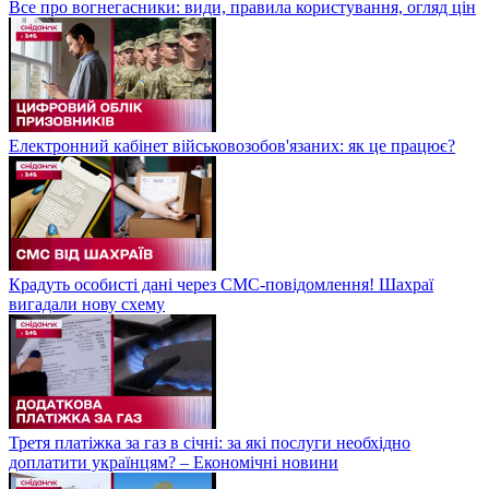
Все про вогнегасники: види, правила користування, огляд цін
Електронний кабінет військовозобов'язаних: як це працює?
Крадуть особисті дані через СМС-повідомлення! Шахраї
вигадали нову схему
Третя платіжка за газ в січні: за які послуги необхідно
доплатити українцям? – Економічні новини