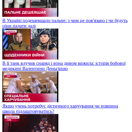
В Україні подешевшало пальне: з чим це пов'язано і чи будуть
ціни падати далі
В її танк влучив снаряд і вона дивом вижила: історія бойової
медикині Валентини Деньгіною
Якщо учень потребує дієтичного харчування чи повинна
школа підлаштовуватись?