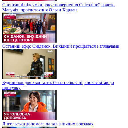
Спортивні підсумки року: повернення Світоліної, золото
Магучіх, протистояння Ольги Харлан
Останній ефір: Сніданок. Вихідний прощається з глядачами
Будиночок для хвостатих безхатьків: Сніданок завітав до
притулку
Янгольська допомога на залізничних вокзалах