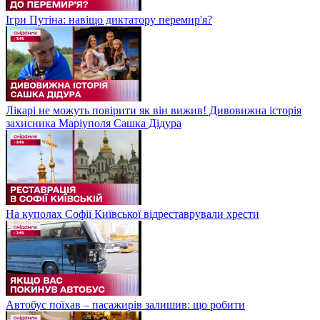
Ігри Путіна: навіщо диктатору перемир'я?
Лікарі не можуть повірити як він вижив! Дивовижна історія
захисника Маріуполя Сашка Дідура
На куполах Софії Київської відреставрували хрести
Автобус поїхав – пасажирів залишив: що робити