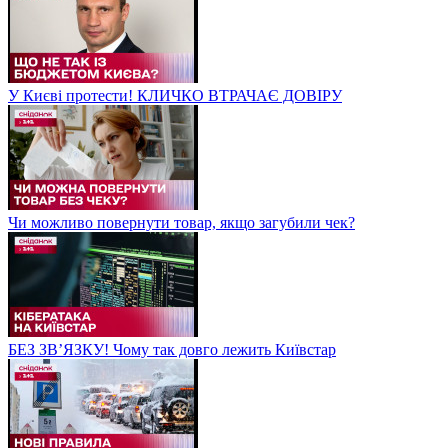
У Києві протести! КЛИЧКО ВТРАЧАЄ ДОВІРУ
Чи можливо повернути товар, якщо загубили чек?
БЕЗ ЗВʼЯЗКУ! Чому так довго лежить Київстар