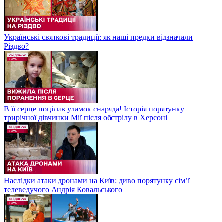
Українські святкові традиції: як наші предки відзначали
Різдво?
В її серце поцілив уламок снаряда! Історія порятунку
трирічної дівчинки Мії після обстрілу в Херсоні
Наслідки атаки дронами на Київ: диво порятунку сім’ї
телеведучого Андрія Ковальського