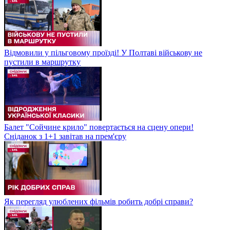
Відмовили у пільговому проїзді! У Полтаві військову не
пустили в маршрутку
Балет "Сойчине крило" повертається на сцену опери!
Сніданок з 1+1 завітав на прем'єру
Як перегляд улюблених фільмів робить добрі справи?