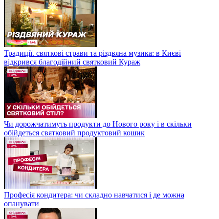
Традиції. святкові страви та різдвяна музика: в Києві
відкрився благодійний святковий Кураж
Чи дорожчатимуть продукти до Нового року і в скільки
обійдеться святковий продуктовий кошик
Професія кондитера: чи складно навчатися і де можна
опанувати