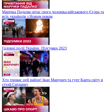
Марічка Падалко вітає свого чоловіка-військового Єгора та
всіх українців з Новим роком
Головні події України. Підсумки 2023
Хто тримає цей район! Іван Марунич та гурт Карта світу в
студії Сніданку