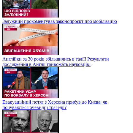
Залужний прокоментував законопроєкт про мобілізацію
Англійки за 30 років збільшились в талії! Результати
дослідження в Англії тривожать науковців!
Евакуаційний потяг з Херсона прибув до Києва: як
почуваються очевидці трагедії?