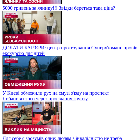
5000 гривень за ялинку!!! Звідки береться така ціна?
ДОЛАТИ БАР'ЄРИ: центр протезування Суперх'юманс провів
екскурсію для дітей
У Києві обмежили рух на смузі з'їзду на проспект
Лобановського через просідання ґрунту
Для себе я зрозумів одне: людям з інвалідністю не треба