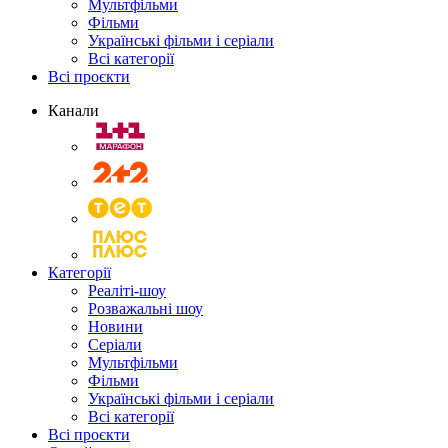
Мультфільми
Фільми
Українські фільми і серіали
Всі категорії
Всі проєкти
Канали
Категорії
Реаліті-шоу
Розважальні шоу
Новини
Серіали
Мультфільми
Фільми
Українські фільми і серіали
Всі категорії
Всі проєкти