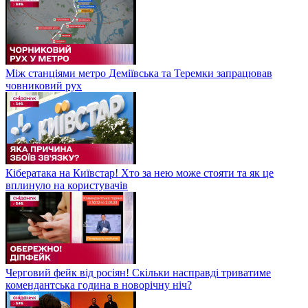
Між станціями метро Деміївська та Теремки запрацював
човниковий рух
Кібератака на Київстар! Хто за нею може стояти та як це
вплинуло на користувачів
Черговий фейк від росіян! Скільки насправді триватиме
комендантська година в новорічну ніч?