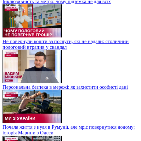
Інклюзивність та метро: чому підземка не для всіх
Не повернули кошти за послуги, які не надали: столичний
пологовий втрапив у скандал
Персональна безпека в мережі: як захистити особисті дані
Почала життя з нуля в Румунії, але мріє повернутися додому:
історія Марини з Одеси