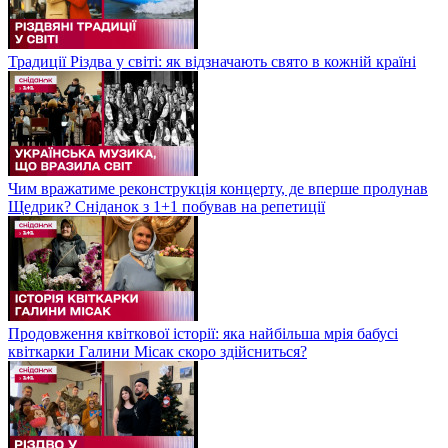
Традиції Різдва у світі: як відзначають свято в кожній країні
Чим вражатиме реконструкція концерту, де вперше пролунав
Щедрик? Сніданок з 1+1 побував на репетиції
Продовження квіткової історії: яка найбільша мрія бабусі
квіткарки Галини Місак скоро здійсниться?