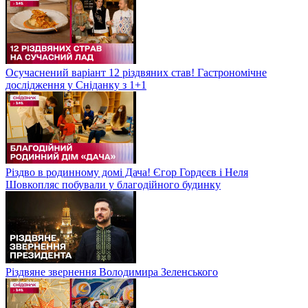
Осучаснений варіант 12 різдвяних став! Гастрономічне
дослідження у Сніданку з 1+1
Різдво в родинному домі Дача! Єгор Гордєєв і Неля
Шовкопляс побували у благодійного будинку
Різдвяне звернення Володимира Зеленського