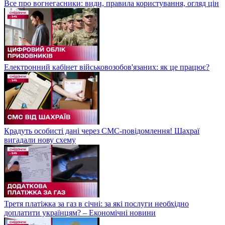
Все про вогнегасники: види, правила користування, огляд цін
Електронний кабінет військовозобов'язаних: як це працює?
Крадуть особисті дані через СМС-повідомлення! Шахраї
вигадали нову схему
Третя платіжка за газ в січні: за які послуги необхідно
доплатити українцям? – Економічні новини