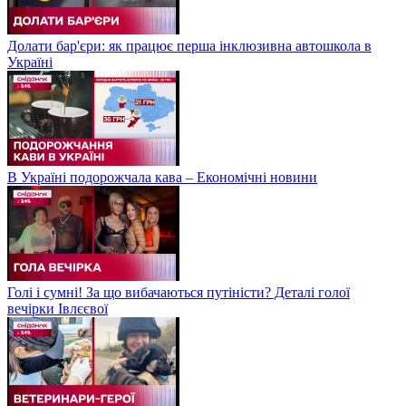
Долати бар'єри: як працює перша інклюзивна автошкола в
Україні
В Україні подорожчала кава – Економічні новини
Голі і сумні! За що вибачаються путіністи? Деталі голої
вечірки Івлєєвої