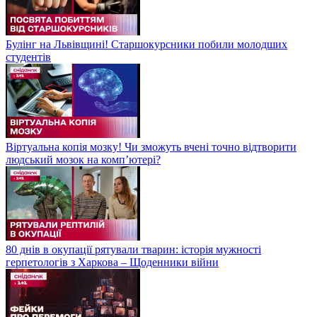
Булінг на Львівщині! Старшокурсники побили молодших
студентів
Віртуальна копія мозку! Чи зможуть вчені точно відтворити
людський мозок на компʼютері?
80 днів в окупації рятували тварин: історія мужності
герпетологів з Харкова – Щоденники війни