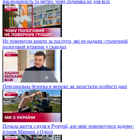
Інклюзивність та метро: чому підземка не для всіх
Не повернули кошти за послуги, які не надали: столичний
пологовий втрапив у скандал
Персональна безпека в мережі: як захистити особисті дані
Почала життя з нуля в Румунії, але мріє повернутися додому:
історія Марини з Одеси