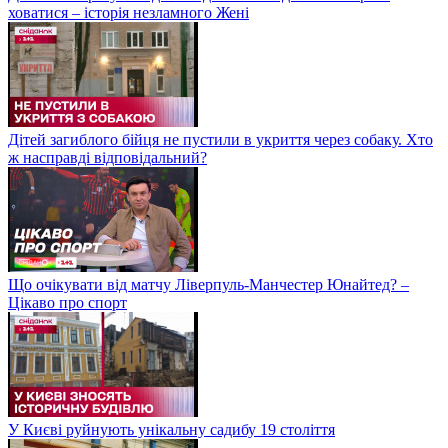
ховатися – історія незламного Жені
Дітей загиблого бійця не пустили в укриття через собаку. Хто
ж насправді відповідальний?
Що очікувати від матчу Ліверпуль-Манчестер Юнайтед? –
Цікаво про спорт
У Києві руйнують унікальну садибу 19 століття