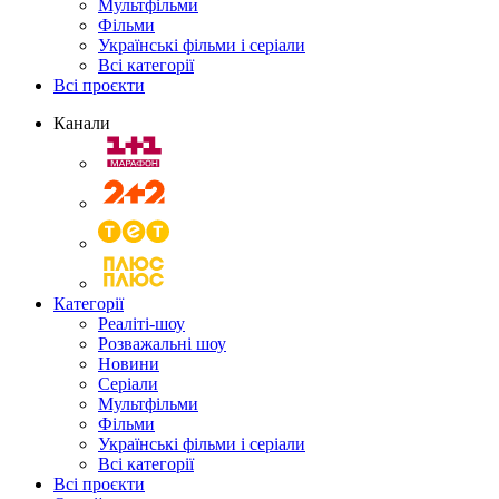
Мультфільми
Фільми
Українські фільми і серіали
Всі категорії
Всі проєкти
Канали
Категорії
Реаліті-шоу
Розважальні шоу
Новини
Серіали
Мультфільми
Фільми
Українські фільми і серіали
Всі категорії
Всі проєкти