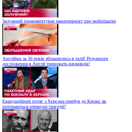
Залужний прокоментував законопроєкт про мобілізацію
Англійки за 30 років збільшились в талії! Результати
дослідження в Англії тривожать науковців!
Евакуаційний потяг з Херсона прибув до Києва: як
почуваються очевидці трагедії?