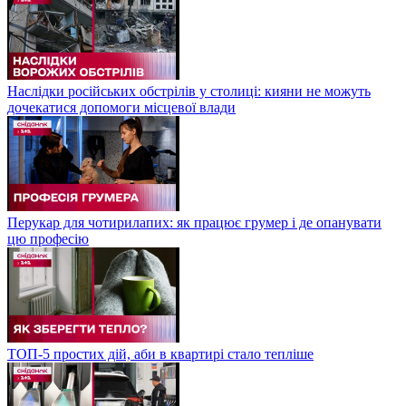
Наслідки російських обстрілів у столиці: кияни не можуть
дочекатися допомоги місцевої влади
Перукар для чотирилапих: як працює грумер і де опанувати
цю професію
ТОП-5 простих дій, аби в квартирі стало тепліше