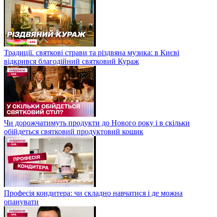
Традиції. святкові страви та різдвяна музика: в Києві
відкрився благодійний святковий Кураж
Чи дорожчатимуть продукти до Нового року і в скільки
обійдеться святковий продуктовий кошик
Професія кондитера: чи складно навчатися і де можна
опанувати