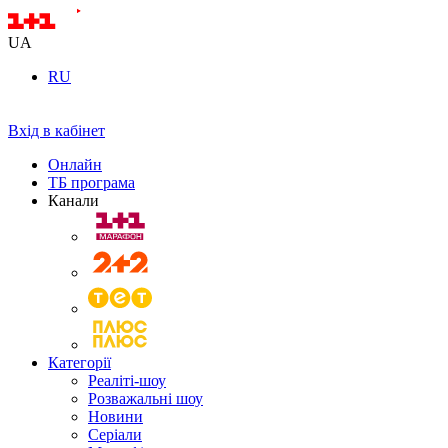
UA
RU
Вхід в кабінет
Онлайн
ТБ програма
Канали
Категорії
Реаліті-шоу
Розважальні шоу
Новини
Серіали