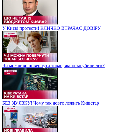
У Києві протести! КЛИЧКО ВТРАЧАЄ ДОВІРУ
Чи можливо повернути товар, якщо загубили чек?
БЕЗ ЗВʼЯЗКУ! Чому так довго лежить Київстар