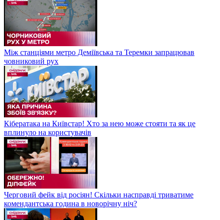
Між станціями метро Деміївська та Теремки запрацював
човниковий рух
Кібератака на Київстар! Хто за нею може стояти та як це
вплинуло на користувачів
Черговий фейк від росіян! Скільки насправді триватиме
комендантська година в новорічну ніч?