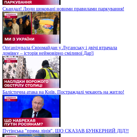
Скандал! Люди шоковані новими правилами паркування!
Організувала Євромайдан у Луганську і двічі втрачала
домівку – історія неймовірно сміливої Дар'ї
Балістична атака на Київ. Постраждалі чекають на житло!
Путінська "пряма лінія". ЩО СКАЗАВ БУНКЕРНИЙ ДІД?!