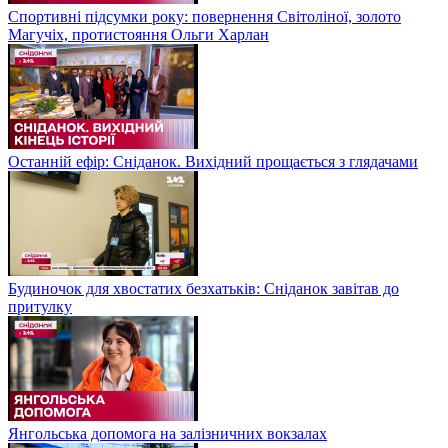
Спортивні підсумки року: повернення Світоліної, золото
Магучіх, протистояння Ольги Харлан
Останній ефір: Сніданок. Вихідний прощається з глядачами
Будиночок для хвостатих безхатьків: Сніданок завітав до
притулку
Янгольська допомога на залізничних вокзалах