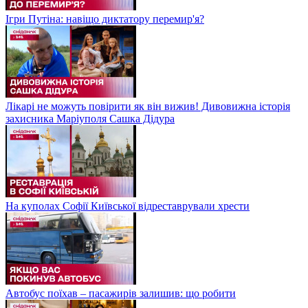
Ігри Путіна: навіщо диктатору перемир'я?
Лікарі не можуть повірити як він вижив! Дивовижна історія
захисника Маріуполя Сашка Дідура
На куполах Софії Київської відреставрували хрести
Автобус поїхав – пасажирів залишив: що робити