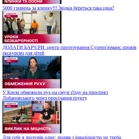
5000 гривень за ялинку!!! Звідки береться така ціна?
ДОЛАТИ БАР'ЄРИ: центр протезування Суперх'юманс провів
екскурсію для дітей
У Києві обмежили рух на смузі з'їзду на проспект
Лобановського через просідання ґрунту
Для себе я зрозумів одне: людям з інвалідністю не треба