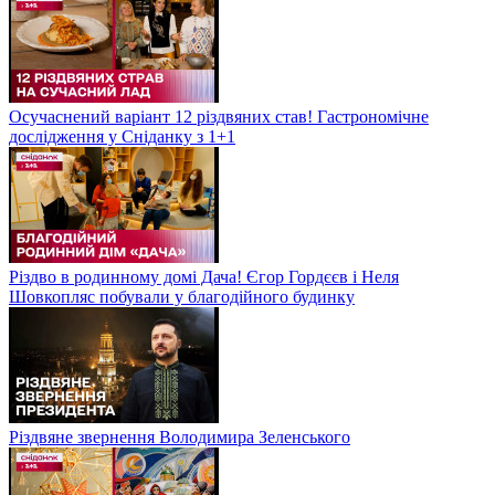
Осучаснений варіант 12 різдвяних став! Гастрономічне
дослідження у Сніданку з 1+1
Різдво в родинному домі Дача! Єгор Гордєєв і Неля
Шовкопляс побували у благодійного будинку
Різдвяне звернення Володимира Зеленського