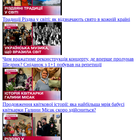
Традиції Різдва у світі: як відзначають свято в кожній країні
Чим вражатиме реконструкція концерту, де вперше пролунав
Щедрик? Сніданок з 1+1 побував на репетиції
Продовження квіткової історії: яка найбільша мрія бабусі
квіткарки Галини Місак скоро здійсниться?