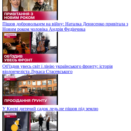
Пішов добровольцем на війну: Наталка Денисенко привітала з
Новим роком чоловіка Андрія Федінчика
Об'їздив увесь світ і лінію українського фронту: історія
віолончеліста Лукаса Стасевського
У Києві дитячий садок ледь не пішов під землю