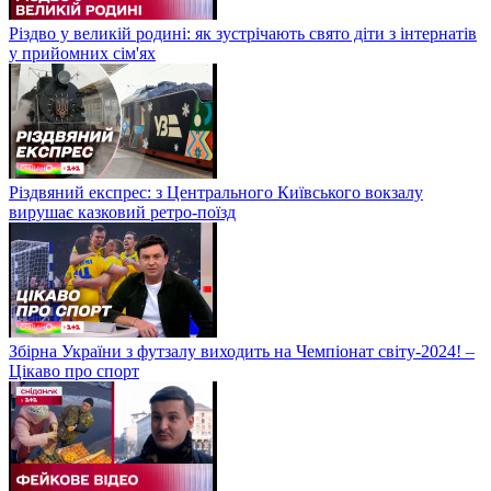
Різдво у великій родині: як зустрічають свято діти з інтернатів
у прийомних сім'ях
Різдвяний експрес: з Центрального Київського вокзалу
вирушає казковий ретро-поїзд
Збірна України з футзалу виходить на Чемпіонат світу-2024! –
Цікаво про спорт