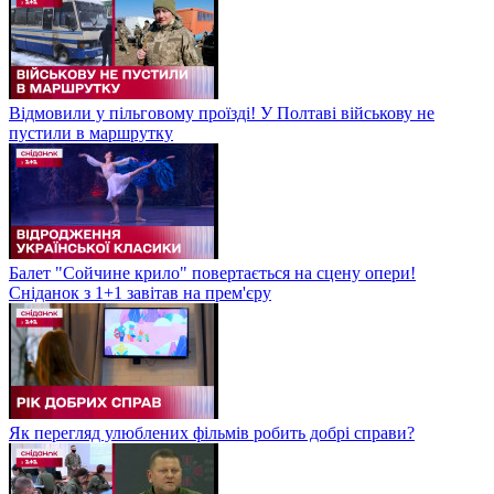
Відмовили у пільговому проїзді! У Полтаві військову не
пустили в маршрутку
Балет "Сойчине крило" повертається на сцену опери!
Сніданок з 1+1 завітав на прем'єру
Як перегляд улюблених фільмів робить добрі справи?