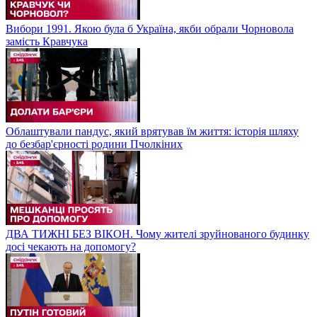
Вибори 1991. Якою була б Україна, якби обрали Чорновола
замість Кравчука
Облаштували пандус, який врятував їм життя: історія шляху
до безбар'єрності родини Пчолкіних
ДВА ТИЖНІ БЕЗ ВІКОН. Чому жителі зруйнованого будинку
досі чекають на допомогу?