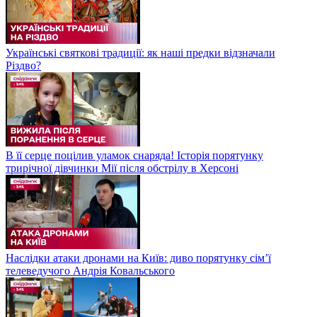
Українські святкові традиції: як наші предки відзначали
Різдво?
В її серце поцілив уламок снаряда! Історія порятунку
трирічної дівчинки Мії після обстрілу в Херсоні
Наслідки атаки дронами на Київ: диво порятунку сім’ї
телеведучого Андрія Ковальського