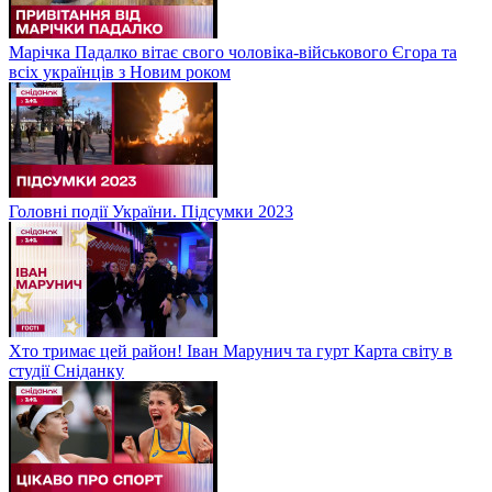
Марічка Падалко вітає свого чоловіка-військового Єгора та
всіх українців з Новим роком
Головні події України. Підсумки 2023
Хто тримає цей район! Іван Марунич та гурт Карта світу в
студії Сніданку