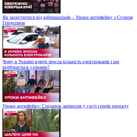
Як захиститися від кібершахраїв – Уроки антифейку з Єгором
Гордєєвим
Чому в Україні вдвічі зросла кількість електрокарів і що
відбувається з цінами?
Уроки антифейку: Сніданок запросив у гості героїв проєкту