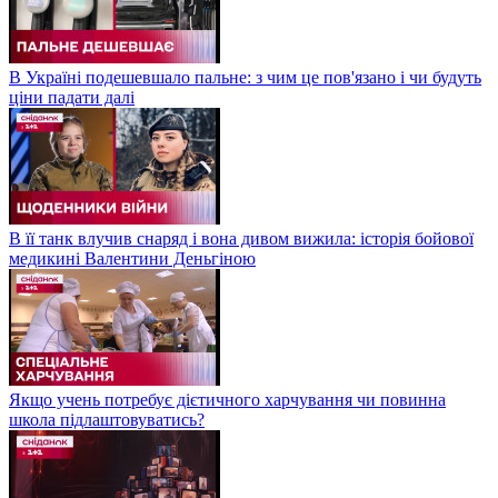
В Україні подешевшало пальне: з чим це пов'язано і чи будуть
ціни падати далі
В її танк влучив снаряд і вона дивом вижила: історія бойової
медикині Валентини Деньгіною
Якщо учень потребує дієтичного харчування чи повинна
школа підлаштовуватись?