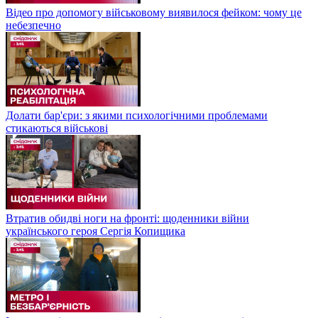
Відео про допомогу військовому виявилося фейком: чому це
небезпечно
Долати бар'єри: з якими психологічними проблемами
стикаються військові
Втратив обидві ноги на фронті: щоденники війни
українського героя Сергія Копищика