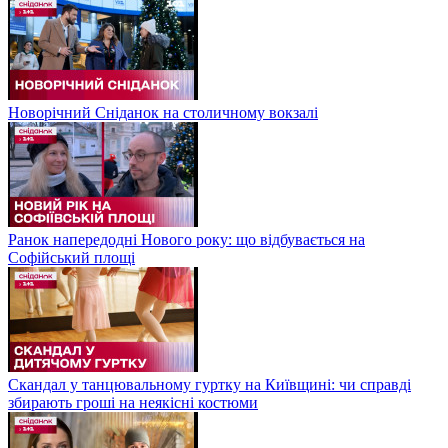
Новорічний Сніданок на столичному вокзалі
Ранок напередодні Нового року: що відбувається на
Софійський площі
Скандал у танцювальному гуртку на Київщині: чи справді
збирають гроші на неякісні костюми