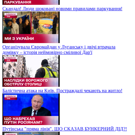
Скандал! Люди шоковані новими правилами паркування!
Організувала Євромайдан у Луганську і двічі втрачала
домівку – історія неймовірно сміливої Дар'ї
Балістична атака на Київ. Постраждалі чекають на житло!
Путінська "пряма лінія". ЩО СКАЗАВ БУНКЕРНИЙ ДІД?!