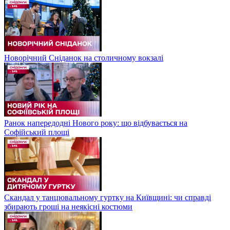
Новорічний Сніданок на столичному вокзалі
Ранок напередодні Нового року: що відбувається на
Софійський площі
Скандал у танцювальному гуртку на Київщині: чи справді
збирають гроші на неякісні костюми