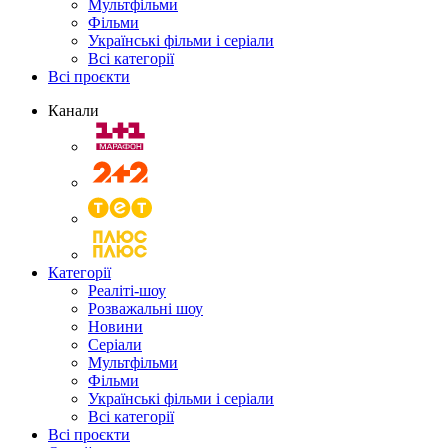
Мультфільми
Фільми
Українські фільми і серіали
Всі категорії
Всі проєкти
Канали
Категорії
Реаліті-шоу
Розважальні шоу
Новини
Серіали
Мультфільми
Фільми
Українські фільми і серіали
Всі категорії
Всі проєкти