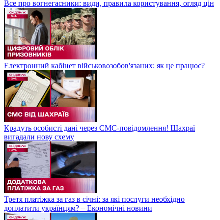
Все про вогнегасники: види, правила користування, огляд цін
Електронний кабінет військовозобов'язаних: як це працює?
Крадуть особисті дані через СМС-повідомлення! Шахраї
вигадали нову схему
Третя платіжка за газ в січні: за які послуги необхідно
доплатити українцям? – Економічні новини