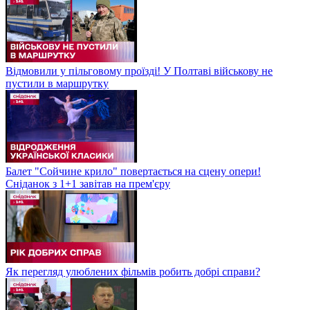
Відмовили у пільговому проїзді! У Полтаві військову не
пустили в маршрутку
Балет "Сойчине крило" повертається на сцену опери!
Сніданок з 1+1 завітав на прем'єру
Як перегляд улюблених фільмів робить добрі справи?