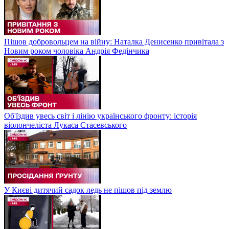
Пішов добровольцем на війну: Наталка Денисенко привітала з
Новим роком чоловіка Андрія Федінчика
Об'їздив увесь світ і лінію українського фронту: історія
віолончеліста Лукаса Стасевського
У Києві дитячий садок ледь не пішов під землю