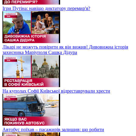
Ігри Путіна: навіщо диктатору перемир'я?
Лікарі не можуть повірити як він вижив! Дивовижна історія
захисника Маріуполя Сашка Дідура
На куполах Софії Київської відреставрували хрести
Автобус поїхав – пасажирів залишив: що робити