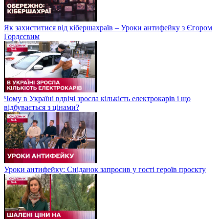
Як захиститися від кібершахраїв – Уроки антифейку з Єгором
Гордєєвим
Чому в Україні вдвічі зросла кількість електрокарів і що
відбувається з цінами?
Уроки антифейку: Сніданок запросив у гості героїв проєкту