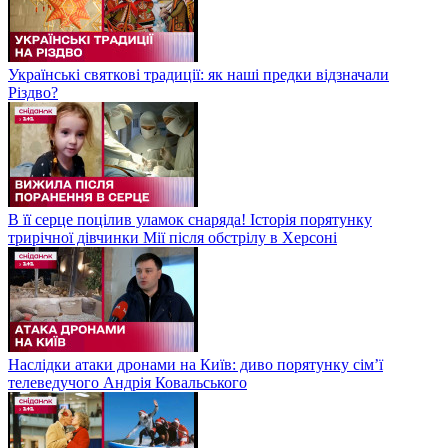
Українські святкові традиції: як наші предки відзначали
Різдво?
В її серце поцілив уламок снаряда! Історія порятунку
трирічної дівчинки Мії після обстрілу в Херсоні
Наслідки атаки дронами на Київ: диво порятунку сім’ї
телеведучого Андрія Ковальського