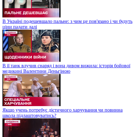
В Україні подешевшало пальне: з чим це пов'язано і чи будуть
ціни падати далі
В її танк влучив снаряд і вона дивом вижила: історія бойової
медикині Валентини Деньгіною
Якщо учень потребує дієтичного харчування чи повинна
школа підлаштовуватись?