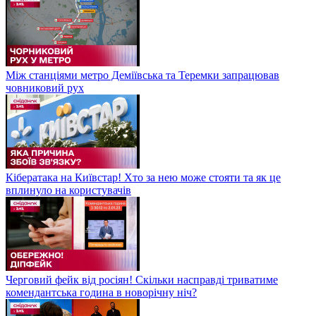
Між станціями метро Деміївська та Теремки запрацював
човниковий рух
Кібератака на Київстар! Хто за нею може стояти та як це
вплинуло на користувачів
Черговий фейк від росіян! Скільки насправді триватиме
комендантська година в новорічну ніч?