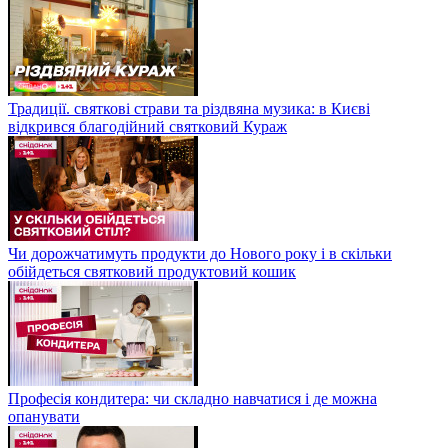
Традиції. святкові страви та різдвяна музика: в Києві
відкрився благодійний святковий Кураж
Чи дорожчатимуть продукти до Нового року і в скільки
обійдеться святковий продуктовий кошик
Професія кондитера: чи складно навчатися і де можна
опанувати