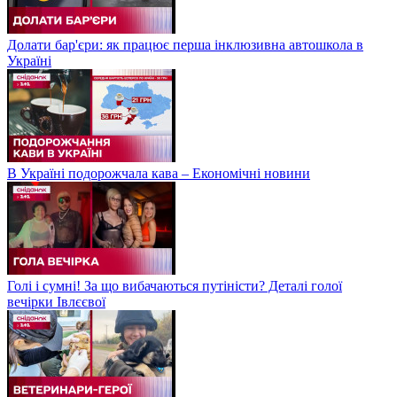
Долати бар'єри: як працює перша інклюзивна автошкола в
Україні
В Україні подорожчала кава – Економічні новини
Голі і сумні! За що вибачаються путіністи? Деталі голої
вечірки Івлєєвої