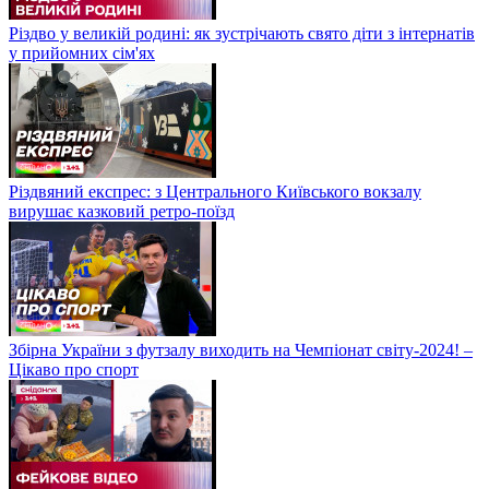
Різдво у великій родині: як зустрічають свято діти з інтернатів
у прийомних сім'ях
Різдвяний експрес: з Центрального Київського вокзалу
вирушає казковий ретро-поїзд
Збірна України з футзалу виходить на Чемпіонат світу-2024! –
Цікаво про спорт