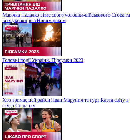
Марічка Падалко вітає свого чоловіка-військового Єгора та
всіх українців з Новим роком
Головні події України. Підсумки 2023
Хто тримає цей район! Іван Марунич та гурт Карта світу в
студії Сніданку