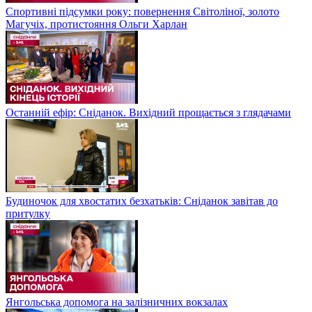
Спортивні підсумки року: повернення Світоліної, золото
Магучіх, протистояння Ольги Харлан
Останній ефір: Сніданок. Вихідний прощається з глядачами
Будиночок для хвостатих безхатьків: Сніданок завітав до
притулку
Янгольська допомога на залізничних вокзалах