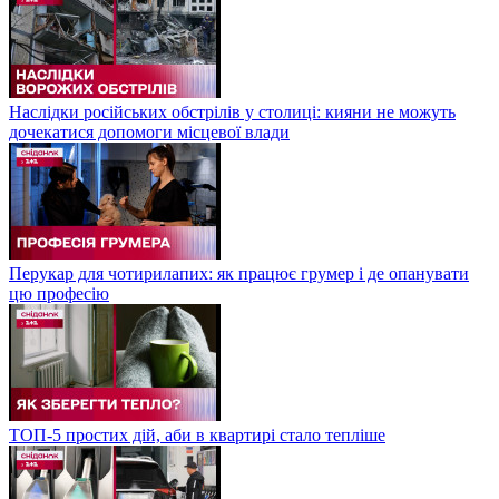
Наслідки російських обстрілів у столиці: кияни не можуть
дочекатися допомоги місцевої влади
Перукар для чотирилапих: як працює грумер і де опанувати
цю професію
ТОП-5 простих дій, аби в квартирі стало тепліше