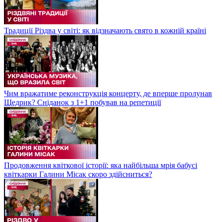
Традиції Різдва у світі: як відзначають свято в кожній країні
Чим вражатиме реконструкція концерту, де вперше пролунав
Щедрик? Сніданок з 1+1 побував на репетиції
Продовження квіткової історії: яка найбільша мрія бабусі
квіткарки Галини Місак скоро здійсниться?