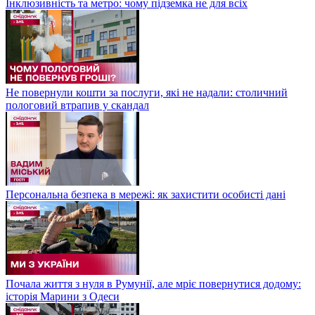
Інклюзивність та метро: чому підземка не для всіх
Не повернули кошти за послуги, які не надали: столичний
пологовий втрапив у скандал
Персональна безпека в мережі: як захистити особисті дані
Почала життя з нуля в Румунії, але мріє повернутися додому:
історія Марини з Одеси