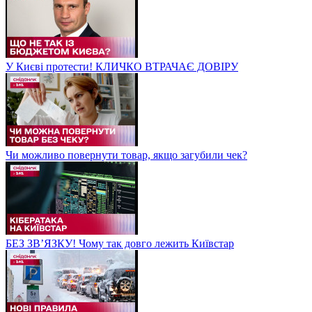
У Києві протести! КЛИЧКО ВТРАЧАЄ ДОВІРУ
Чи можливо повернути товар, якщо загубили чек?
БЕЗ ЗВʼЯЗКУ! Чому так довго лежить Київстар