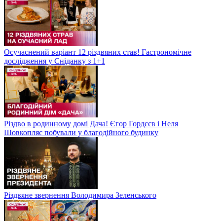
Осучаснений варіант 12 різдвяних став! Гастрономічне
дослідження у Сніданку з 1+1
Різдво в родинному домі Дача! Єгор Гордєєв і Неля
Шовкопляс побували у благодійного будинку
Різдвяне звернення Володимира Зеленського