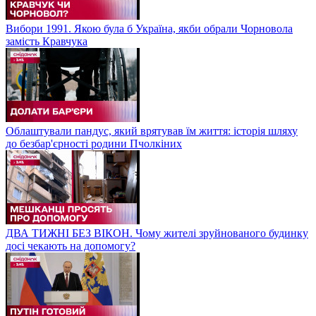
Вибори 1991. Якою була б Україна, якби обрали Чорновола
замість Кравчука
Облаштували пандус, який врятував їм життя: історія шляху
до безбар'єрності родини Пчолкіних
ДВА ТИЖНІ БЕЗ ВІКОН. Чому жителі зруйнованого будинку
досі чекають на допомогу?