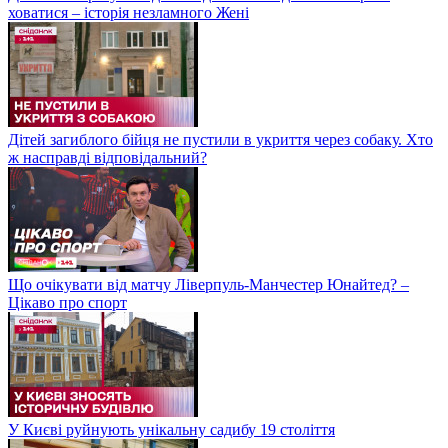
ховатися – історія незламного Жені
Дітей загиблого бійця не пустили в укриття через собаку. Хто
ж насправді відповідальний?
Що очікувати від матчу Ліверпуль-Манчестер Юнайтед? –
Цікаво про спорт
У Києві руйнують унікальну садибу 19 століття