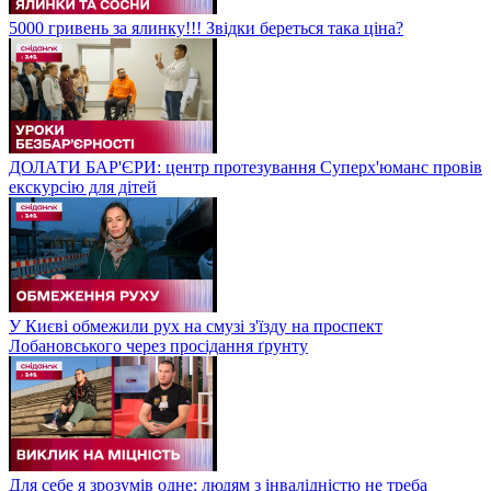
5000 гривень за ялинку!!! Звідки береться така ціна?
ДОЛАТИ БАР'ЄРИ: центр протезування Суперх'юманс провів
екскурсію для дітей
У Києві обмежили рух на смузі з'їзду на проспект
Лобановського через просідання ґрунту
Для себе я зрозумів одне: людям з інвалідністю не треба