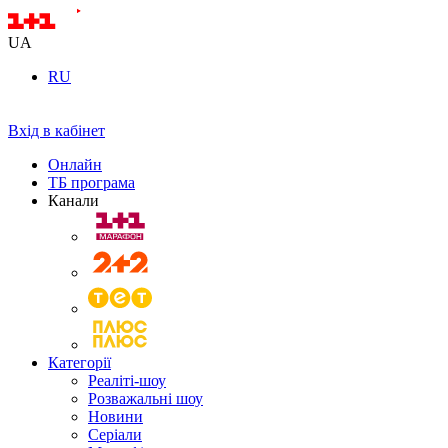
UA
RU
Вхід в кабінет
Онлайн
ТБ програма
Канали
Категорії
Реаліті-шоу
Розважальні шоу
Новини
Серіали