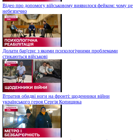
Відео про допомогу військовому виявилося фейком: чому це
небезпечно
Долати бар'єри: з якими психологічними проблемами
стикаються військові
Втратив обидві ноги на фронті: щоденники війни
українського героя Сергія Копищика