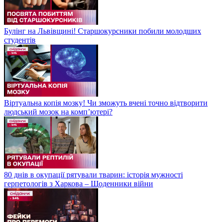
Булінг на Львівщині! Старшокурсники побили молодших
студентів
Віртуальна копія мозку! Чи зможуть вчені точно відтворити
людський мозок на компʼютері?
80 днів в окупації рятували тварин: історія мужності
герпетологів з Харкова – Щоденники війни