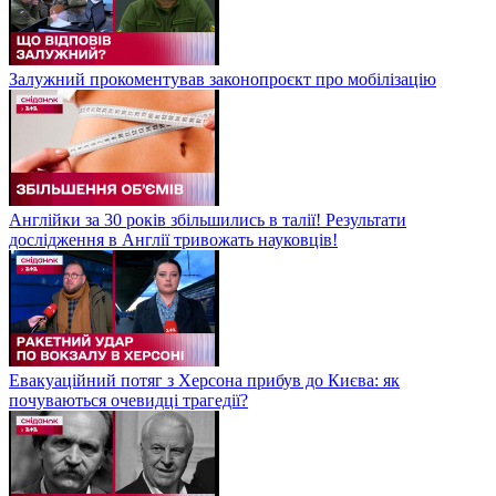
Залужний прокоментував законопроєкт про мобілізацію
Англійки за 30 років збільшились в талії! Результати
дослідження в Англії тривожать науковців!
Евакуаційний потяг з Херсона прибув до Києва: як
почуваються очевидці трагедії?