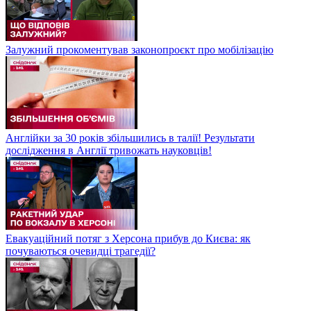
Залужний прокоментував законопроєкт про мобілізацію
Англійки за 30 років збільшились в талії! Результати
дослідження в Англії тривожать науковців!
Евакуаційний потяг з Херсона прибув до Києва: як
почуваються очевидці трагедії?