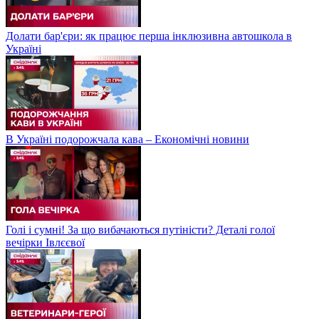
Долати бар'єри: як працює перша інклюзивна автошкола в
Україні
В Україні подорожчала кава – Економічні новини
Голі і сумні! За що вибачаються путіністи? Деталі голої
вечірки Івлєєвої