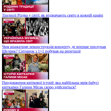
Традиції Різдва у світі: як відзначають свято в кожній країні
Чим вражатиме реконструкція концерту, де вперше пролунав
Щедрик? Сніданок з 1+1 побував на репетиції
Продовження квіткової історії: яка найбільша мрія бабусі
квіткарки Галини Місак скоро здійсниться?