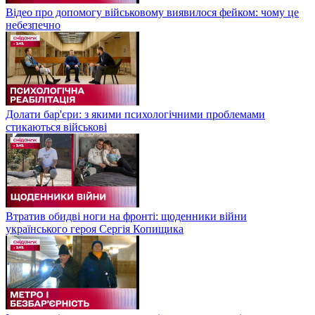
Відео про допомогу військовому виявилося фейком: чому це
небезпечно
Долати бар'єри: з якими психологічними проблемами
стикаються військові
Втратив обидві ноги на фронті: щоденники війни
українського героя Сергія Копищика