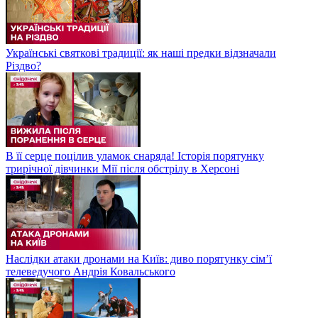
Українські святкові традиції: як наші предки відзначали
Різдво?
В її серце поцілив уламок снаряда! Історія порятунку
трирічної дівчинки Мії після обстрілу в Херсоні
Наслідки атаки дронами на Київ: диво порятунку сім’ї
телеведучого Андрія Ковальського