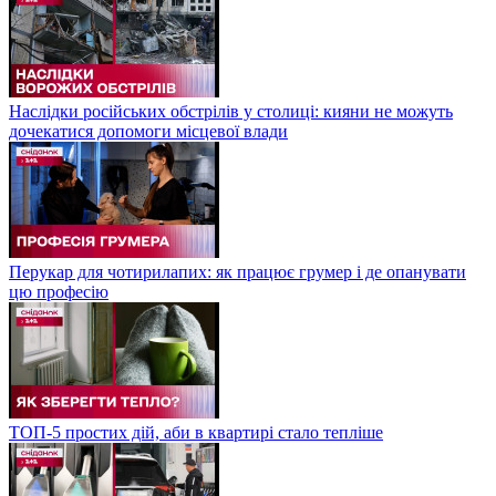
Наслідки російських обстрілів у столиці: кияни не можуть
дочекатися допомоги місцевої влади
Перукар для чотирилапих: як працює грумер і де опанувати
цю професію
ТОП-5 простих дій, аби в квартирі стало тепліше