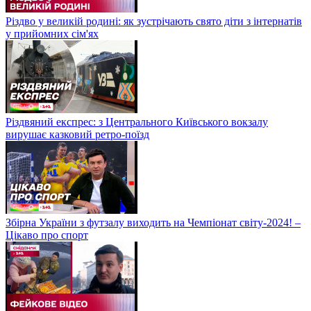
Різдво у великій родині: як зустрічають свято діти з інтернатів
у прийомних сім'ях
Різдвяний експрес: з Центрального Київського вокзалу
вирушає казковий ретро-поїзд
Збірна України з футзалу виходить на Чемпіонат світу-2024! –
Цікаво про спорт