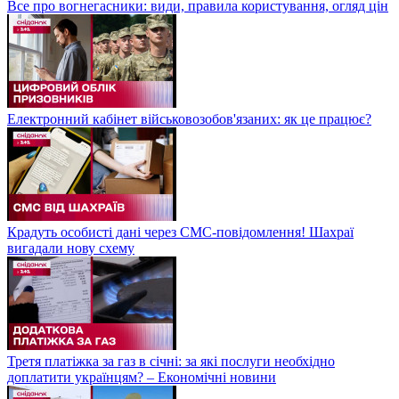
Все про вогнегасники: види, правила користування, огляд цін
Електронний кабінет військовозобов'язаних: як це працює?
Крадуть особисті дані через СМС-повідомлення! Шахраї
вигадали нову схему
Третя платіжка за газ в січні: за які послуги необхідно
доплатити українцям? – Економічні новини