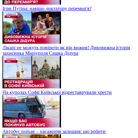
Ігри Путіна: навіщо диктатору перемир'я?
Лікарі не можуть повірити як він вижив! Дивовижна історія
захисника Маріуполя Сашка Дідура
На куполах Софії Київської відреставрували хрести
Автобус поїхав – пасажирів залишив: що робити