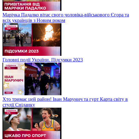
Марічка Падалко вітає свого чоловіка-військового Єгора та
всіх українців з Новим роком
Головні події України. Підсумки 2023
Хто тримає цей район! Іван Марунич та гурт Карта світу в
студії Сніданку