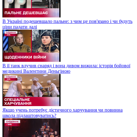
В Україні подешевшало пальне: з чим це пов'язано і чи будуть
ціни падати далі
В її танк влучив снаряд і вона дивом вижила: історія бойової
медикині Валентини Деньгіною
Якщо учень потребує дієтичного харчування чи повинна
школа підлаштовуватись?