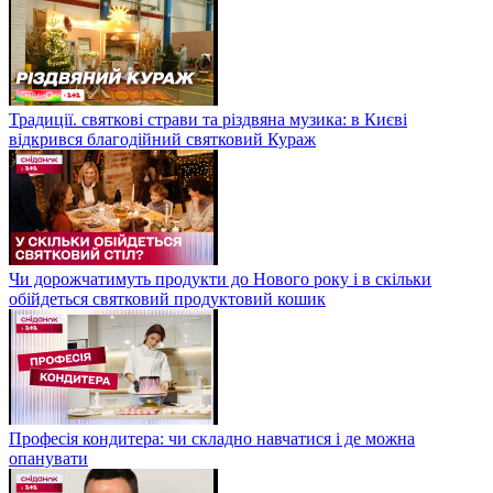
Традиції. святкові страви та різдвяна музика: в Києві
відкрився благодійний святковий Кураж
Чи дорожчатимуть продукти до Нового року і в скільки
обійдеться святковий продуктовий кошик
Професія кондитера: чи складно навчатися і де можна
опанувати