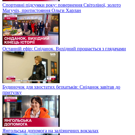
Спортивні підсумки року: повернення Світоліної, золото
Магучіх, протистояння Ольги Харлан
Останній ефір: Сніданок. Вихідний прощається з глядачами
Будиночок для хвостатих безхатьків: Сніданок завітав до
притулку
Янгольська допомога на залізничних вокзалах