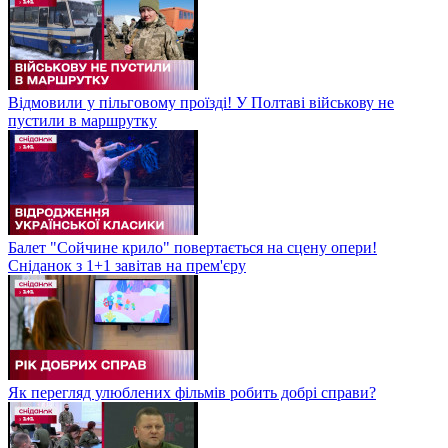
Відмовили у пільговому проїзді! У Полтаві військову не
пустили в маршрутку
Балет "Сойчине крило" повертається на сцену опери!
Сніданок з 1+1 завітав на прем'єру
Як перегляд улюблених фільмів робить добрі справи?