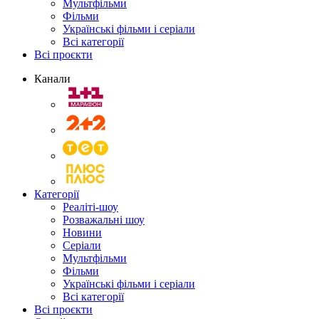
Мультфільми
Фільми
Українські фільми і серіали
Всі категорії
Всі проєкти
Канали
Категорії
Реаліті-шоу
Розважальні шоу
Новини
Серіали
Мультфільми
Фільми
Українські фільми і серіали
Всі категорії
Всі проєкти