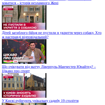
ховатися – історія незламного Жені
Дітей загиблого бійця не пустили в укриття через собаку. Хто
ж насправді відповідальний?
Що очікувати від матчу Ліверпуль-Манчестер Юнайтед? –
Цікаво про спорт
У Києві руйнують унікальну садибу 19 століття