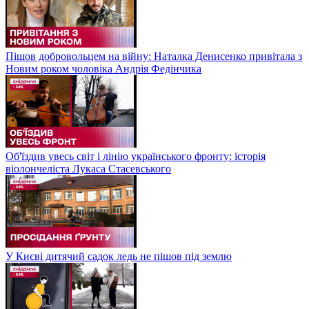
Пішов добровольцем на війну: Наталка Денисенко привітала з
Новим роком чоловіка Андрія Федінчика
Об'їздив увесь світ і лінію українського фронту: історія
віолончеліста Лукаса Стасевського
У Києві дитячий садок ледь не пішов під землю