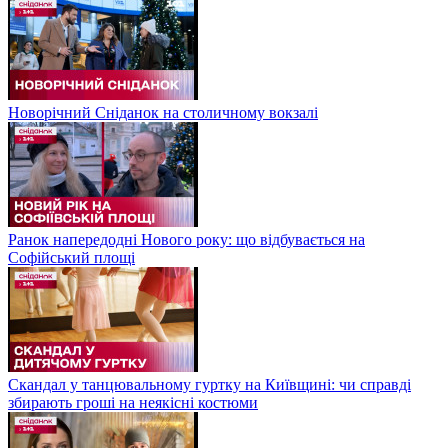
Новорічний Сніданок на столичному вокзалі
Ранок напередодні Нового року: що відбувається на
Софійський площі
Скандал у танцювальному гуртку на Київщині: чи справді
збирають гроші на неякісні костюми