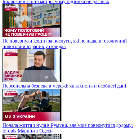
Інклюзивність та метро: чому підземка не для всіх
Не повернули кошти за послуги, які не надали: столичний
пологовий втрапив у скандал
Персональна безпека в мережі: як захистити особисті дані
Почала життя з нуля в Румунії, але мріє повернутися додому:
історія Марини з Одеси