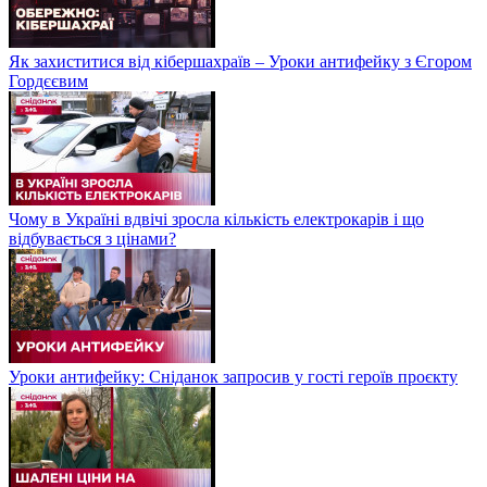
Як захиститися від кібершахраїв – Уроки антифейку з Єгором
Гордєєвим
Чому в Україні вдвічі зросла кількість електрокарів і що
відбувається з цінами?
Уроки антифейку: Сніданок запросив у гості героїв проєкту