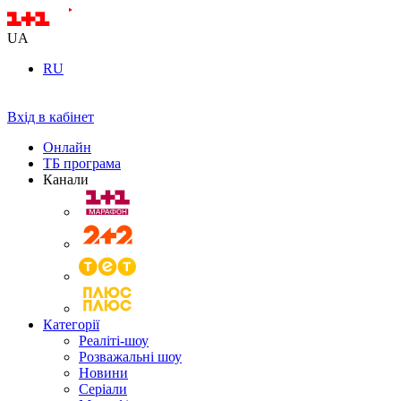
UA
RU
Вхід в кабінет
Онлайн
ТБ програма
Канали
Категорії
Реаліті-шоу
Розважальні шоу
Новини
Серіали