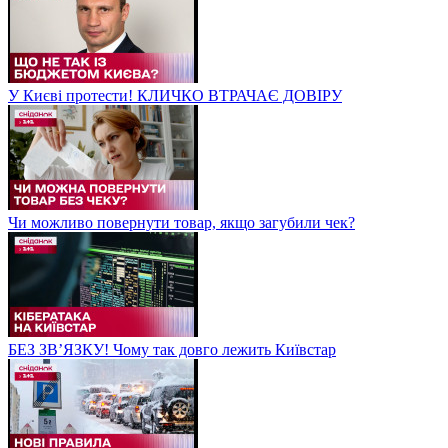
У Києві протести! КЛИЧКО ВТРАЧАЄ ДОВІРУ
Чи можливо повернути товар, якщо загубили чек?
БЕЗ ЗВʼЯЗКУ! Чому так довго лежить Київстар