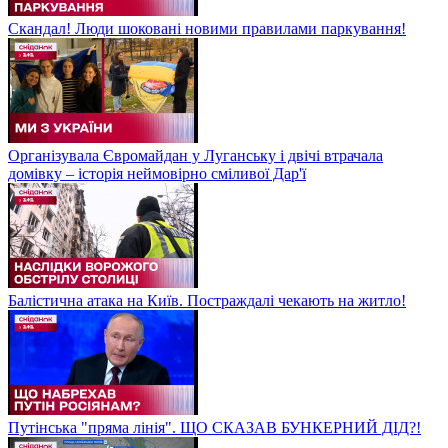
Скандал! Люди шоковані новими правилами паркування!
Організувала Євромайдан у Луганську і двічі втрачала
домівку – історія неймовірно сміливої Дар'ї
Балістична атака на Київ. Постраждалі чекають на житло!
Путінська "пряма лінія". ЩО СКАЗАВ БУНКЕРНИЙ ДІД?!