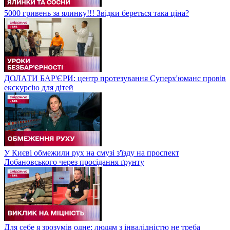
5000 гривень за ялинку!!! Звідки береться така ціна?
ДОЛАТИ БАР'ЄРИ: центр протезування Суперх'юманс провів
екскурсію для дітей
У Києві обмежили рух на смузі з'їзду на проспект
Лобановського через просідання ґрунту
Для себе я зрозумів одне: людям з інвалідністю не треба