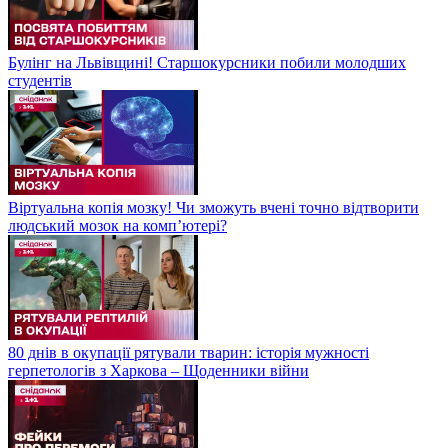
Булінг на Львівщині! Старшокурсники побили молодших
студентів
Віртуальна копія мозку! Чи зможуть вчені точно відтворити
людський мозок на компʼютері?
80 днів в окупації рятували тварин: історія мужності
герпетологів з Харкова – Щоденники війни