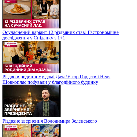
Осучаснений варіант 12 різдвяних став! Гастрономічне
дослідження у Сніданку з 1+1
Різдво в родинному домі Дача! Єгор Гордєєв і Неля
Шовкопляс побували у благодійного будинку
Різдвяне звернення Володимира Зеленського