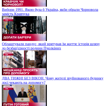
Вибори 1991. Якою була б Україна, якби обрали Чорновола
замість Кравчука
Облаштували пандус, який врятував їм життя: історія шляху
до безбар'єрності родини Пчолкіних
ДВА ТИЖНІ БЕЗ ВІКОН. Чому жителі зруйнованого будинку
досі чекають на допомогу?