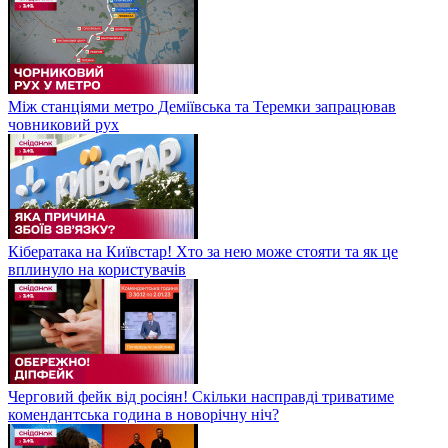
Між станціями метро Деміївська та Теремки запрацював
човниковий рух
Кібератака на Київстар! Хто за нею може стояти та як це
вплинуло на користувачів
Черговий фейк від росіян! Скільки насправді триватиме
комендантська година в новорічну ніч?