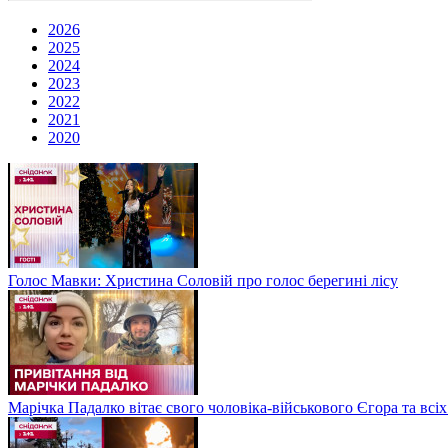
2026
2025
2024
2023
2022
2021
2020
Голос Мавки: Христина Соловій про голос берегині лісу
Марічка Падалко вітає свого чоловіка-військового Єгора та всі