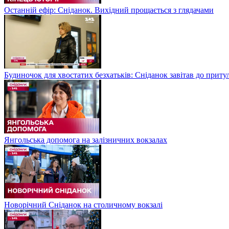
Останній ефір: Сніданок. Вихідний прощається з глядачами
Будиночок для хвостатих безхатьків: Сніданок завітав до приту
Янгольська допомога на залізничних вокзалах
Новорічний Сніданок на столичному вокзалі