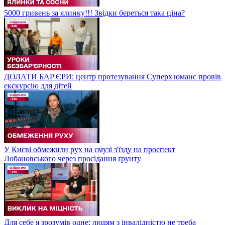
5000 гривень за ялинку!!! Звідки береться така ціна?
ДОЛАТИ БАР'ЄРИ: центр протезування Суперх'юманс провів
екскурсію для дітей
У Києві обмежили рух на смузі з'їзду на проспект
Лобановського через просідання ґрунту
Для себе я зрозумів одне: людям з інвалідністю не треба