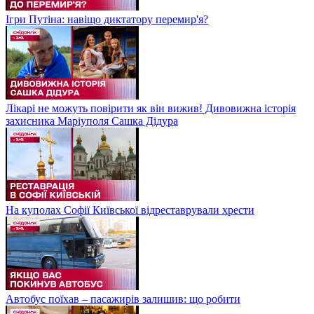
Ігри Путіна: навіщо диктатору перемир'я?
Лікарі не можуть повірити як він вижив! Дивовижна історія
захисника Маріуполя Сашка Дідура
На куполах Софії Київської відреставрували хрести
Автобус поїхав – пасажирів залишив: що робити