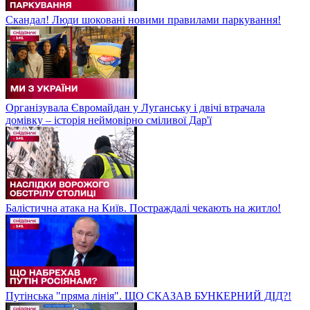
Скандал! Люди шоковані новими правилами паркування!
Організувала Євромайдан у Луганську і двічі втрачала
домівку – історія неймовірно сміливої Дар'ї
Балістична атака на Київ. Постраждалі чекають на житло!
Путінська "пряма лінія". ЩО СКАЗАВ БУНКЕРНИЙ ДІД?!