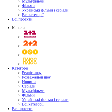
Мультфільми
Фільми
Українські фільми і серіали
Всі категорії
Всі проєкти
Канали
Категорії
Реаліті-шоу
Розважальні шоу
Новини
Серіали
Мультфільми
Фільми
Українські фільми і серіали
Всі категорії
Всі проєкти