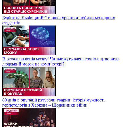
Булінг на Львівщині! Старшокурсники побили молодших
студентів
Віртуальна копія мозку! Чи зможуть вчені точно відтворити
людський мозок на компʼютері?
80 днів в окупації рятували тварин: історія мужності
герпетологів з Харкова – Щоденники війни