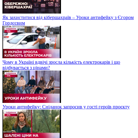
Як захиститися від кібершахраїв – Уроки антифейку з Єгором
Гордєєвим
Чому в Україні вдвічі зросла кількість електрокарів і що
відбувається з цінами?
Уроки антифейку: Сніданок запросив у гості героїв проєкту