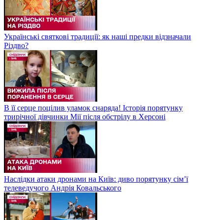
Українські святкові традиції: як наші предки відзначали
Різдво?
В її серце поцілив уламок снаряда! Історія порятунку
трирічної дівчинки Мії після обстрілу в Херсоні
Наслідки атаки дронами на Київ: диво порятунку сім’ї
телеведучого Андрія Ковальського