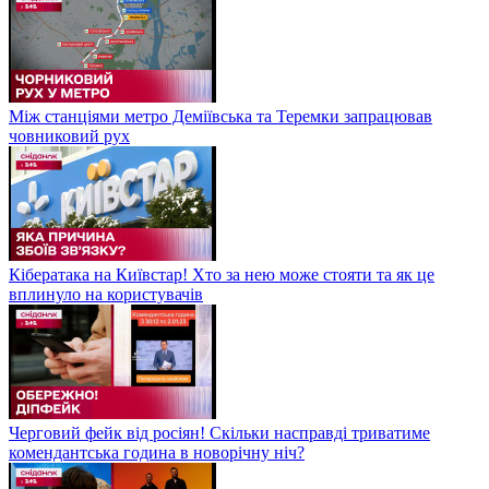
Між станціями метро Деміївська та Теремки запрацював
човниковий рух
Кібератака на Київстар! Хто за нею може стояти та як це
вплинуло на користувачів
Черговий фейк від росіян! Скільки насправді триватиме
комендантська година в новорічну ніч?