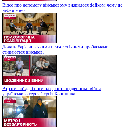
Відео про допомогу військовому виявилося фейком: чому це
небезпечно
Долати бар'єри: з якими психологічними проблемами
стикаються військові
Втратив обидві ноги на фронті: щоденники війни
українського героя Сергія Копищика