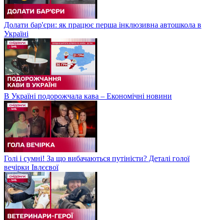
Долати бар'єри: як працює перша інклюзивна автошкола в
Україні
В Україні подорожчала кава – Економічні новини
Голі і сумні! За що вибачаються путіністи? Деталі голої
вечірки Івлєєвої