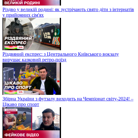
Різдво у великій родині: як зустрічають свято діти з інтернатів
у прийомних сім'ях
Різдвяний експрес: з Центрального Київського вокзалу
вирушає казковий ретро-поїзд
Збірна України з футзалу виходить на Чемпіонат світу-2024! –
Цікаво про спорт