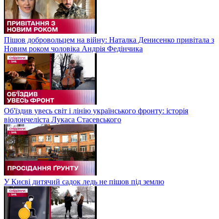
Пішов добровольцем на війну: Наталка Денисенко привітала з
Новим роком чоловіка Андрія Федінчика
Об'їздив увесь світ і лінію українського фронту: історія
віолончеліста Лукаса Стасевського
У Києві дитячий садок ледь не пішов під землю