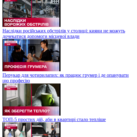
Наслідки російських обстрілів у столиці: кияни не можуть
дочекатися допомоги місцевої влади
Перукар для чотирилапих: як працює грумер і де опанувати
цю професію
ТОП-5 простих дій, аби в квартирі стало тепліше