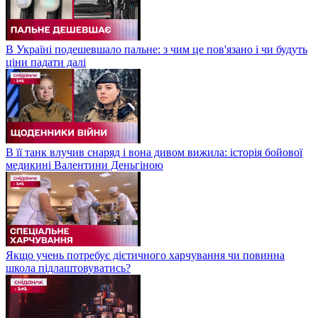
В Україні подешевшало пальне: з чим це пов'язано і чи будуть
ціни падати далі
В її танк влучив снаряд і вона дивом вижила: історія бойової
медикині Валентини Деньгіною
Якщо учень потребує дієтичного харчування чи повинна
школа підлаштовуватись?