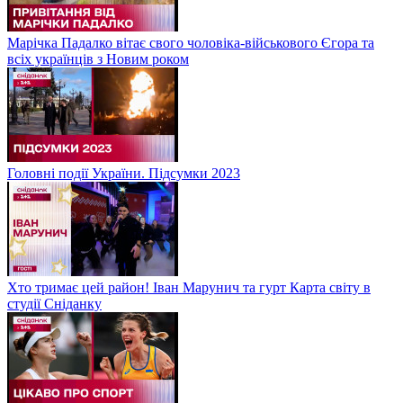
Марічка Падалко вітає свого чоловіка-військового Єгора та
всіх українців з Новим роком
Головні події України. Підсумки 2023
Хто тримає цей район! Іван Марунич та гурт Карта світу в
студії Сніданку