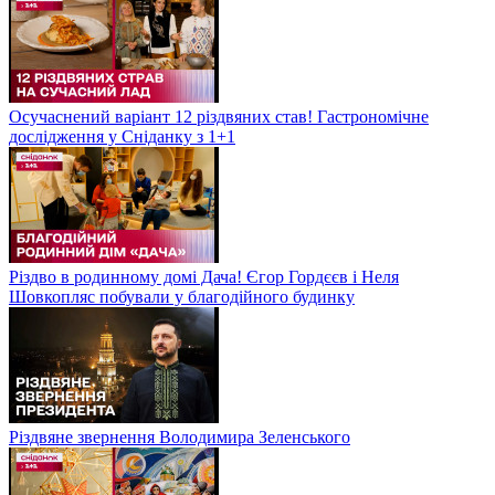
Осучаснений варіант 12 різдвяних став! Гастрономічне
дослідження у Сніданку з 1+1
Різдво в родинному домі Дача! Єгор Гордєєв і Неля
Шовкопляс побували у благодійного будинку
Різдвяне звернення Володимира Зеленського