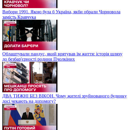
Вибори 1991. Якою була б Україна, якби обрали Чорновола
замість Кравчука
Облаштували пандус, який врятував їм життя: історія шляху
до безбар'єрності родини Пчолкіних
ДВА ТИЖНІ БЕЗ ВІКОН. Чому жителі зруйнованого будинку
досі чекають на допомогу?