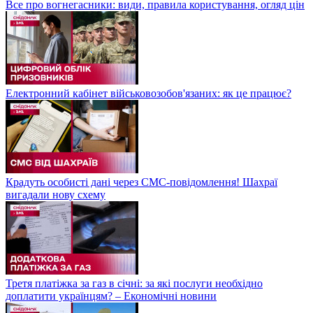
Все про вогнегасники: види, правила користування, огляд цін
Електронний кабінет військовозобов'язаних: як це працює?
Крадуть особисті дані через СМС-повідомлення! Шахраї
вигадали нову схему
Третя платіжка за газ в січні: за які послуги необхідно
доплатити українцям? – Економічні новини