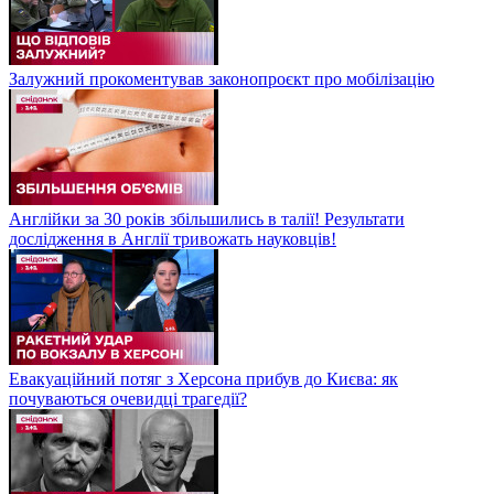
Залужний прокоментував законопроєкт про мобілізацію
Англійки за 30 років збільшились в талії! Результати
дослідження в Англії тривожать науковців!
Евакуаційний потяг з Херсона прибув до Києва: як
почуваються очевидці трагедії?