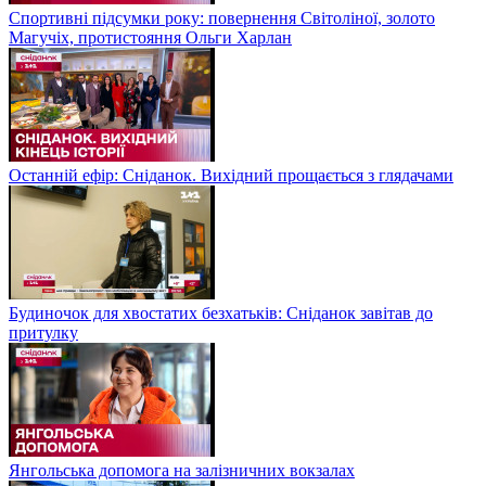
Спортивні підсумки року: повернення Світоліної, золото
Магучіх, протистояння Ольги Харлан
Останній ефір: Сніданок. Вихідний прощається з глядачами
Будиночок для хвостатих безхатьків: Сніданок завітав до
притулку
Янгольська допомога на залізничних вокзалах