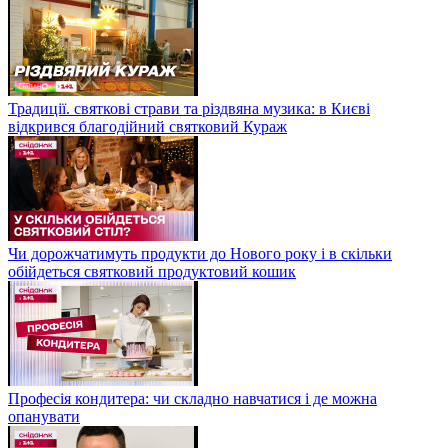
Традиції. святкові страви та різдвяна музика: в Києві
відкрився благодійний святковий Кураж
Чи дорожчатимуть продукти до Нового року і в скільки
обійдеться святковий продуктовий кошик
Професія кондитера: чи складно навчатися і де можна
опанувати