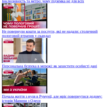
Інклюзивність та метро: чому підземка не для всіх
Не повернули кошти за послуги, які не надали: столичний
пологовий втрапив у скандал
Персональна безпека в мережі: як захистити особисті дані
Почала життя з нуля в Румунії, але мріє повернутися додому:
історія Марини з Одеси