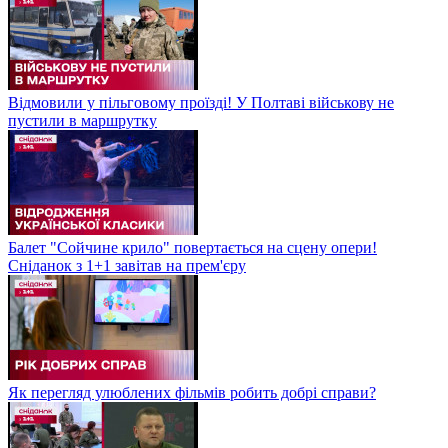
Відмовили у пільговому проїзді! У Полтаві військову не
пустили в маршрутку
Балет "Сойчине крило" повертається на сцену опери!
Сніданок з 1+1 завітав на прем'єру
Як перегляд улюблених фільмів робить добрі справи?