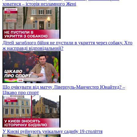
ховатися – історія незламного Жені
Дітей загиблого бійця не пустили в укриття через собаку. Хто
ж насправді відповідальний?
Що очікувати від матчу Ліверпуль-Манчестер Юнайтед? –
Цікаво про спорт
У Києві руйнують унікальну садибу 19 століття