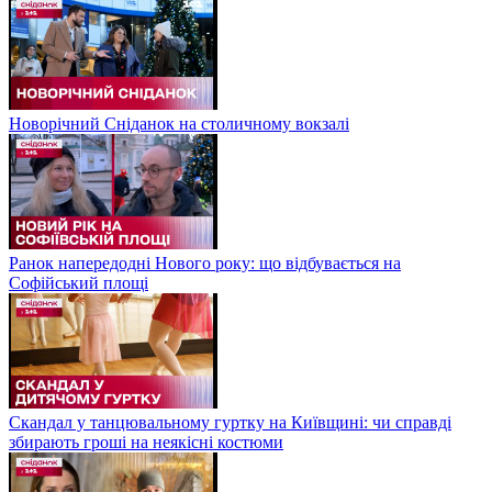
Новорічний Сніданок на столичному вокзалі
Ранок напередодні Нового року: що відбувається на
Софійський площі
Скандал у танцювальному гуртку на Київщині: чи справді
збирають гроші на неякісні костюми