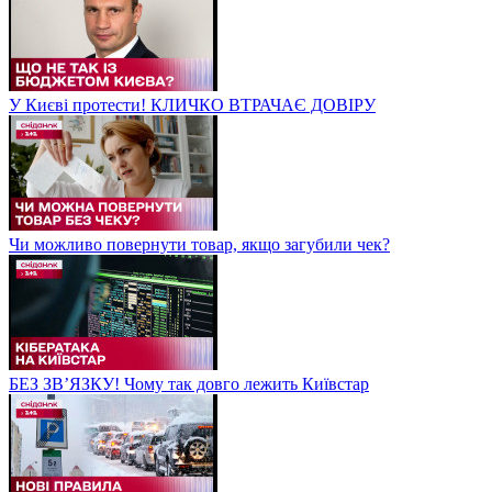
У Києві протести! КЛИЧКО ВТРАЧАЄ ДОВІРУ
Чи можливо повернути товар, якщо загубили чек?
БЕЗ ЗВʼЯЗКУ! Чому так довго лежить Київстар