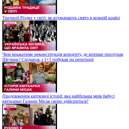
Традиції Різдва у світі: як відзначають свято в кожній країні
Чим вражатиме реконструкція концерту, де вперше пролунав
Щедрик? Сніданок з 1+1 побував на репетиції
Продовження квіткової історії: яка найбільша мрія бабусі
квіткарки Галини Місак скоро здійсниться?