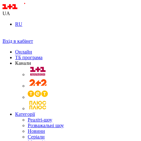
UA
RU
Вхід в кабінет
Онлайн
ТБ програма
Канали
Категорії
Реаліті-шоу
Розважальні шоу
Новини
Серіали