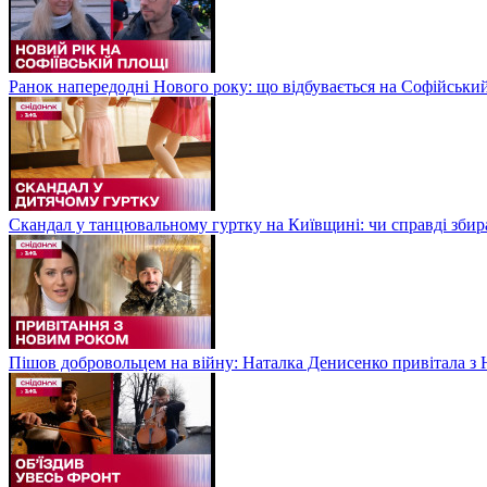
Ранок напередодні Нового року: що відбувається на Софійськи
Скандал у танцювальному гуртку на Київщині: чи справді збир
Пішов добровольцем на війну: Наталка Денисенко привітала з