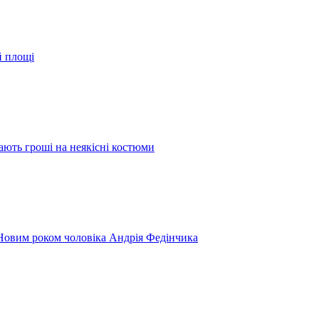
й площі
ають гроші на неякісні костюми
 Новим роком чоловіка Андрія Федінчика