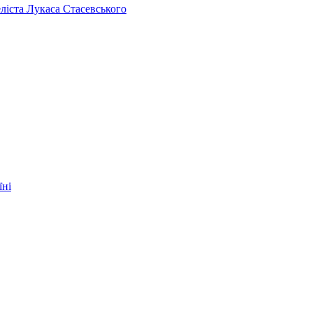
челіста Лукаса Стасевського
їні