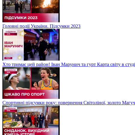
Головні події України. Підсумки 2023
Хто тримає цей район! Іван Марунич та гурт Карта світу в студ
Спортивні підсумки року: повернення Світоліної, золото Магу