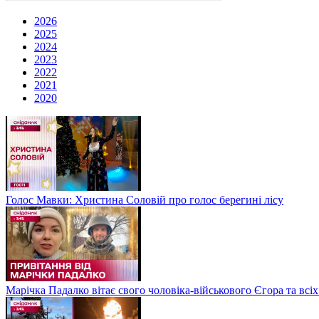
2026
2025
2024
2023
2022
2021
2020
Голос Мавки: Христина Соловій про голос берегині лісу
Марічка Падалко вітає свого чоловіка-військового Єгора та всі