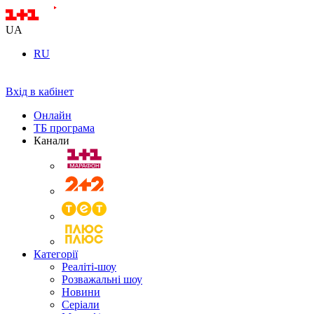
UA
RU
Вхід в кабінет
Онлайн
ТБ програма
Канали
Категорії
Реаліті-шоу
Розважальні шоу
Новини
Серіали