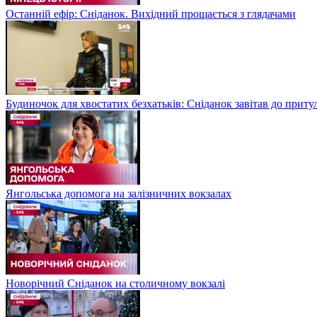
Останній ефір: Сніданок. Вихідний прощається з глядачами
Будиночок для хвостатих безхатьків: Сніданок завітав до приту
Янгольська допомога на залізничних вокзалах
Новорічний Сніданок на столичному вокзалі