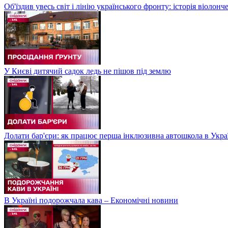
Об'їздив увесь світ і лінію українського фронту: історія віолон
У Києві дитячий садок ледь не пішов під землю
Долати бар'єри: як працює перша інклюзивна автошкола в Укра
В Україні подорожчала кава – Економічні новини