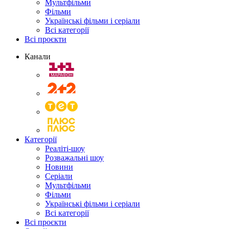
Мультфільми
Фільми
Українські фільми і серіали
Всі категорії
Всі проєкти
Канали
Категорії
Реаліті-шоу
Розважальні шоу
Новини
Серіали
Мультфільми
Фільми
Українські фільми і серіали
Всі категорії
Всі проєкти