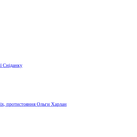
ії Сніданку
чіх, протистояння Ольги Харлан