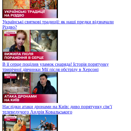
Українські святкові традиції: як наші предки відзначали
Різдво?
В її серце поцілив уламок снаряда! Історія порятунку
трирічної дівчинки Мії після обстрілу в Херсоні
Наслідки атаки дронами на Київ: диво порятунку сім’ї
телеведучого Андрія Ковальського