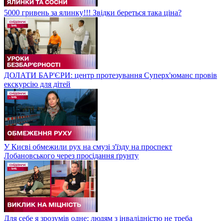
5000 гривень за ялинку!!! Звідки береться така ціна?
ДОЛАТИ БАР'ЄРИ: центр протезування Суперх'юманс провів
екскурсію для дітей
У Києві обмежили рух на смузі з'їзду на проспект
Лобановського через просідання ґрунту
Для себе я зрозумів одне: людям з інвалідністю не треба