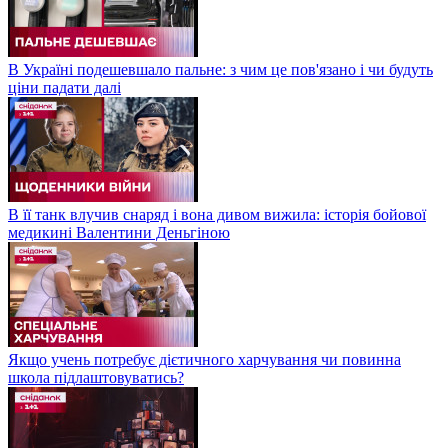
В Україні подешевшало пальне: з чим це пов'язано і чи будуть
ціни падати далі
В її танк влучив снаряд і вона дивом вижила: історія бойової
медикині Валентини Деньгіною
Якщо учень потребує дієтичного харчування чи повинна
школа підлаштовуватись?