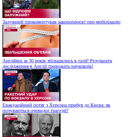
Залужний прокоментував законопроєкт про мобілізацію
Англійки за 30 років збільшились в талії! Результати
дослідження в Англії тривожать науковців!
Евакуаційний потяг з Херсона прибув до Києва: як
почуваються очевидці трагедії?