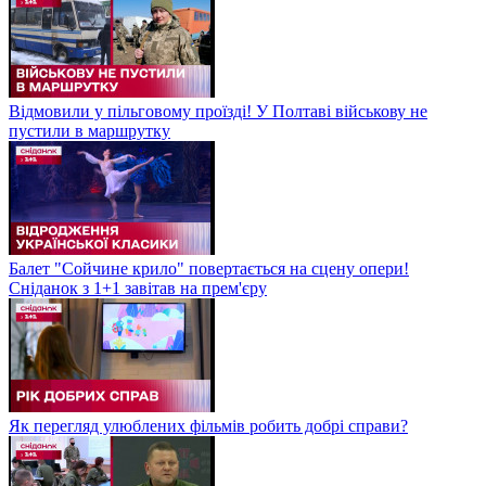
Відмовили у пільговому проїзді! У Полтаві військову не
пустили в маршрутку
Балет "Сойчине крило" повертається на сцену опери!
Сніданок з 1+1 завітав на прем'єру
Як перегляд улюблених фільмів робить добрі справи?