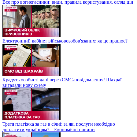
Все про вогнегасники: види, правила користування, огляд цін
Електронний кабінет військовозобов'язаних: як це працює?
Крадуть особисті дані через СМС-повідомлення! Шахраї
вигадали нову схему
Третя платіжка за газ в січні: за які послуги необхідно
доплатити українцям? – Економічні новини