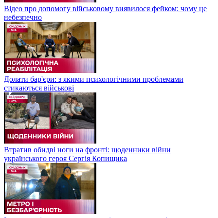
Відео про допомогу військовому виявилося фейком: чому це
небезпечно
Долати бар'єри: з якими психологічними проблемами
стикаються військові
Втратив обидві ноги на фронті: щоденники війни
українського героя Сергія Копищика