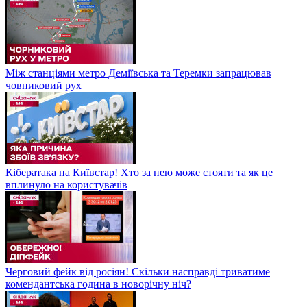
Між станціями метро Деміївська та Теремки запрацював
човниковий рух
Кібератака на Київстар! Хто за нею може стояти та як це
вплинуло на користувачів
Черговий фейк від росіян! Скільки насправді триватиме
комендантська година в новорічну ніч?