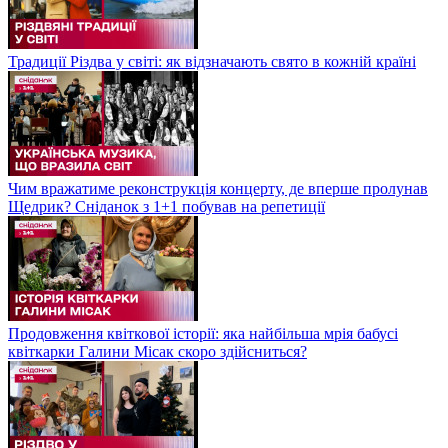
Традиції Різдва у світі: як відзначають свято в кожній країні
Чим вражатиме реконструкція концерту, де вперше пролунав
Щедрик? Сніданок з 1+1 побував на репетиції
Продовження квіткової історії: яка найбільша мрія бабусі
квіткарки Галини Місак скоро здійсниться?