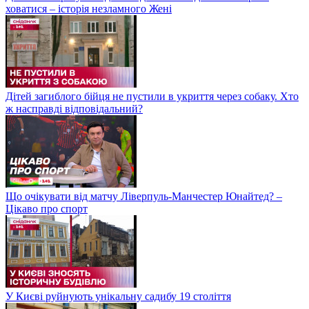
ховатися – історія незламного Жені
Дітей загиблого бійця не пустили в укриття через собаку. Хто
ж насправді відповідальний?
Що очікувати від матчу Ліверпуль-Манчестер Юнайтед? –
Цікаво про спорт
У Києві руйнують унікальну садибу 19 століття