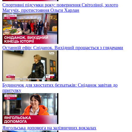
Спортивні підсумки року: повернення Світоліної, золото
Магучіх, протистояння Ольги Харлан
Останній ефір: Сніданок. Вихідний прощається з глядачами
Будиночок для хвостатих безхатьків: Сніданок завітав до
притулку
Янгольська допомога на залізничних вокзалах