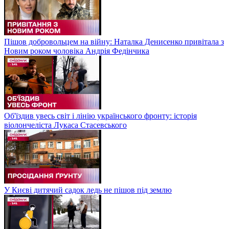
Пішов добровольцем на війну: Наталка Денисенко привітала з
Новим роком чоловіка Андрія Федінчика
Об'їздив увесь світ і лінію українського фронту: історія
віолончеліста Лукаса Стасевського
У Києві дитячий садок ледь не пішов під землю