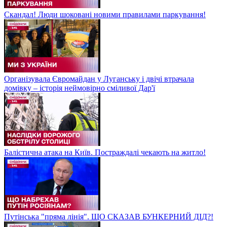
Скандал! Люди шоковані новими правилами паркування!
Організувала Євромайдан у Луганську і двічі втрачала
домівку – історія неймовірно сміливої Дар'ї
Балістична атака на Київ. Постраждалі чекають на житло!
Путінська "пряма лінія". ЩО СКАЗАВ БУНКЕРНИЙ ДІД?!