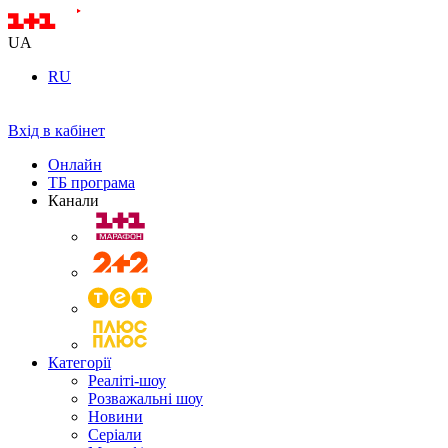
UA
RU
Вхід в кабінет
Онлайн
ТБ програма
Канали
Категорії
Реаліті-шоу
Розважальні шоу
Новини
Серіали