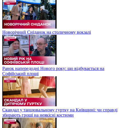
Новорічний Сніданок на столичному вокзалі
Ранок напередодні Нового року: що відбувається на
Софійський площі
Скандал у танцювальному гуртку на Київщині: чи справді
збирають гроші на неякісні костюми