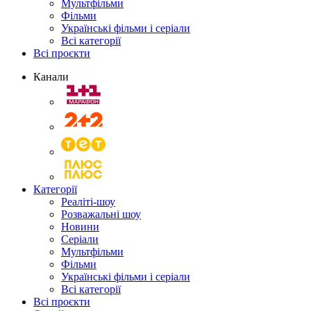
Мультфільми
Фільми
Українські фільми і серіали
Всі категорії
Всі проєкти
Канали
Категорії
Реаліті-шоу
Розважальні шоу
Новини
Серіали
Мультфільми
Фільми
Українські фільми і серіали
Всі категорії
Всі проєкти