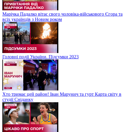
Марічка Падалко вітає свого чоловіка-військового Єгора та
всіх українців з Новим роком
Головні події України. Підсумки 2023
Хто тримає цей район! Іван Марунич та гурт Карта світу в
студії Сніданку