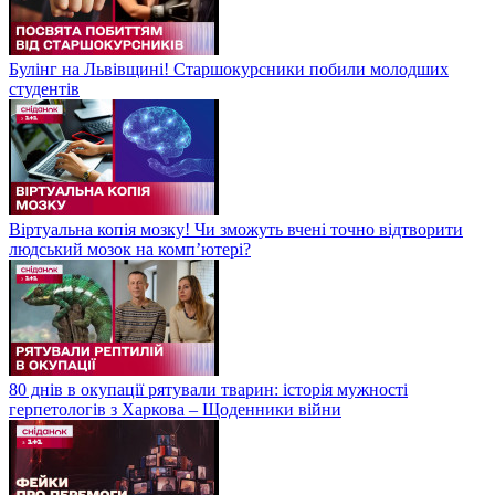
Булінг на Львівщині! Старшокурсники побили молодших
студентів
Віртуальна копія мозку! Чи зможуть вчені точно відтворити
людський мозок на компʼютері?
80 днів в окупації рятували тварин: історія мужності
герпетологів з Харкова – Щоденники війни