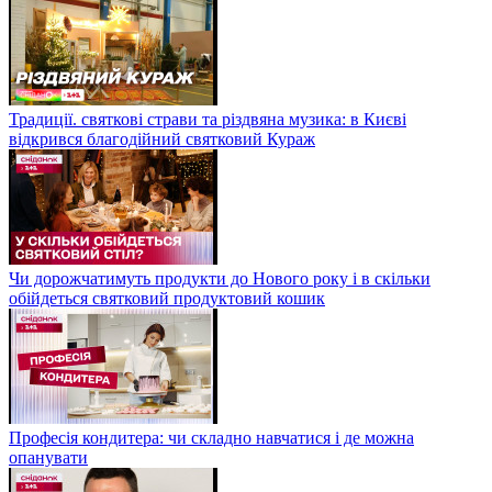
Традиції. святкові страви та різдвяна музика: в Києві
відкрився благодійний святковий Кураж
Чи дорожчатимуть продукти до Нового року і в скільки
обійдеться святковий продуктовий кошик
Професія кондитера: чи складно навчатися і де можна
опанувати