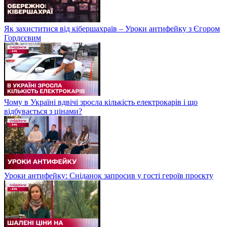
Як захиститися від кібершахраїв – Уроки антифейку з Єгором
Гордєєвим
Чому в Україні вдвічі зросла кількість електрокарів і що
відбувається з цінами?
Уроки антифейку: Сніданок запросив у гості героїв проєкту