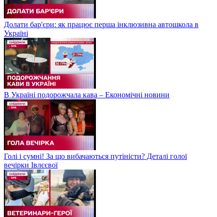
Долати бар'єри: як працює перша інклюзивна автошкола в
Україні
В Україні подорожчала кава – Економічні новини
Голі і сумні! За що вибачаються путіністи? Деталі голої
вечірки Івлєєвої