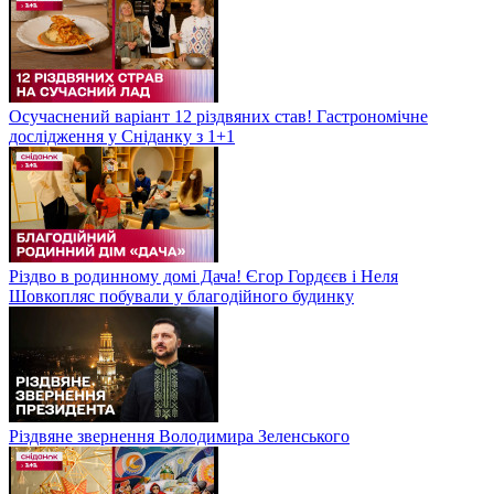
Осучаснений варіант 12 різдвяних став! Гастрономічне
дослідження у Сніданку з 1+1
Різдво в родинному домі Дача! Єгор Гордєєв і Неля
Шовкопляс побували у благодійного будинку
Різдвяне звернення Володимира Зеленського