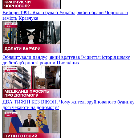
Вибори 1991. Якою була б Україна, якби обрали Чорновола
замість Кравчука
Облаштували пандус, який врятував їм життя: історія шляху
до безбар'єрності родини Пчолкіних
ДВА ТИЖНІ БЕЗ ВІКОН. Чому жителі зруйнованого будинку
досі чекають на допомогу?