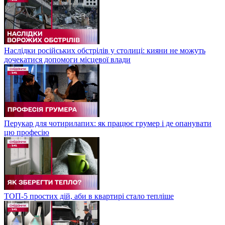
Наслідки російських обстрілів у столиці: кияни не можуть
дочекатися допомоги місцевої влади
Перукар для чотирилапих: як працює грумер і де опанувати
цю професію
ТОП-5 простих дій, аби в квартирі стало тепліше