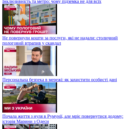
Інклюзивність та метро: чому підземка не для всіх
Не повернули кошти за послуги, які не надали: столичний
пологовий втрапив у скандал
Персональна безпека в мережі: як захистити особисті дані
Почала життя з нуля в Румунії, але мріє повернутися додому:
історія Марини з Одеси