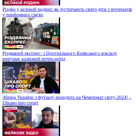
Різдво у великій родині: як зустрічають свято діти з інтернатів
у прийомних сім'ях
Різдвяний експрес: з Центрального Київського вокзалу
вирушає казковий ретро-поїзд
Збірна України з футзалу виходить на Чемпіонат світу-2024! –
Цікаво про спорт