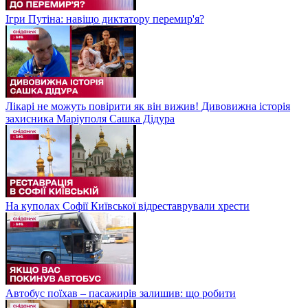
Ігри Путіна: навіщо диктатору перемир'я?
Лікарі не можуть повірити як він вижив! Дивовижна історія
захисника Маріуполя Сашка Дідура
На куполах Софії Київської відреставрували хрести
Автобус поїхав – пасажирів залишив: що робити