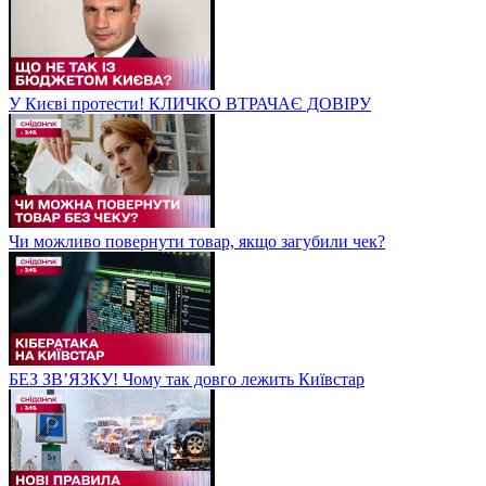
У Києві протести! КЛИЧКО ВТРАЧАЄ ДОВІРУ
Чи можливо повернути товар, якщо загубили чек?
БЕЗ ЗВʼЯЗКУ! Чому так довго лежить Київстар