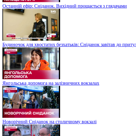
Останній ефір: Сніданок. Вихідний прощається з глядачами
Будиночок для хвостатих безхатьків: Сніданок завітав до приту
Янгольська допомога на залізничних вокзалах
Новорічний Сніданок на столичному вокзалі