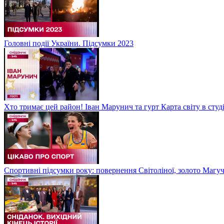
Головні події України. Підсумки 2023
Хто тримає цей район! Іван Марунич та гурт Карта світу в студ
Спортивні підсумки року: повернення Світоліної, золото Магу