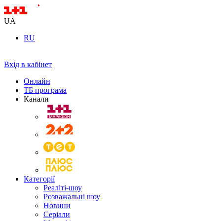
UA
RU
Вхід в кабінет
Онлайн
ТБ програма
Канали
Категорії
Реаліті-шоу
Розважальні шоу
Новини
Серіали