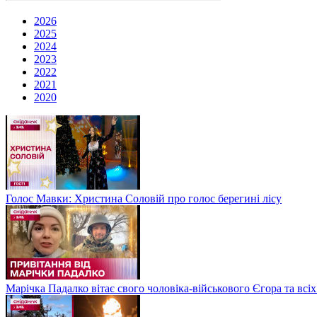
2026
2025
2024
2023
2022
2021
2020
Голос Мавки: Христина Соловій про голос берегині лісу
Марічка Падалко вітає свого чоловіка-військового Єгора та всі