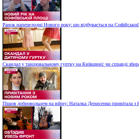
Ранок напередодні Нового року: що відбувається на Софійськи
Скандал у танцювальному гуртку на Київщині: чи справді збир
Пішов добровольцем на війну: Наталка Денисенко привітала з