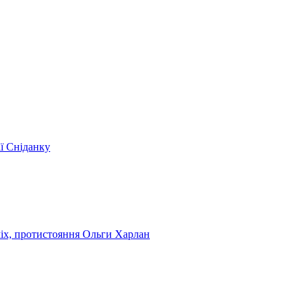
ії Сніданку
чіх, протистояння Ольги Харлан