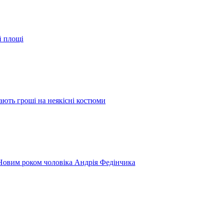
й площі
ають гроші на неякісні костюми
 Новим роком чоловіка Андрія Федінчика