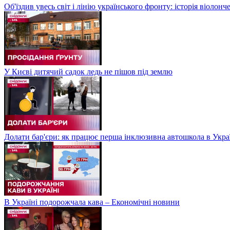
Об'їздив увесь світ і лінію українського фронту: історія віолон
У Києві дитячий садок ледь не пішов під землю
Долати бар'єри: як працює перша інклюзивна автошкола в Укра
В Україні подорожчала кава – Економічні новини