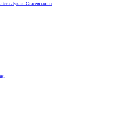
челіста Лукаса Стасевського
їні