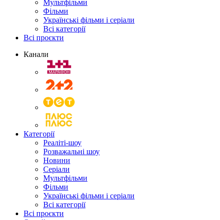
Мультфільми
Фільми
Українські фільми і серіали
Всі категорії
Всі проєкти
Канали
Категорії
Реаліті-шоу
Розважальні шоу
Новини
Серіали
Мультфільми
Фільми
Українські фільми і серіали
Всі категорії
Всі проєкти