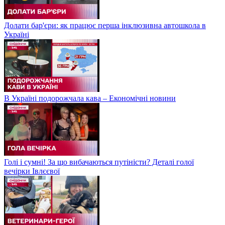
Долати бар'єри: як працює перша інклюзивна автошкола в
Україні
В Україні подорожчала кава – Економічні новини
Голі і сумні! За що вибачаються путіністи? Деталі голої
вечірки Івлєєвої