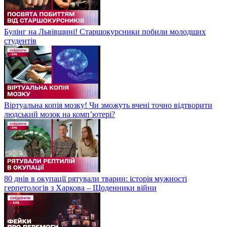
Булінг на Львівщині! Старшокурсники побили молодших
студентів
Віртуальна копія мозку! Чи зможуть вчені точно відтворити
людський мозок на компʼютері?
80 днів в окупації рятували тварин: історія мужності
герпетологів з Харкова – Щоденники війни