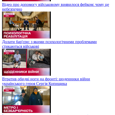
Відео про допомогу військовому виявилося фейком: чому це
небезпечно
Долати бар'єри: з якими психологічними проблемами
стикаються військові
Втратив обидві ноги на фронті: щоденники війни
українського героя Сергія Копищика