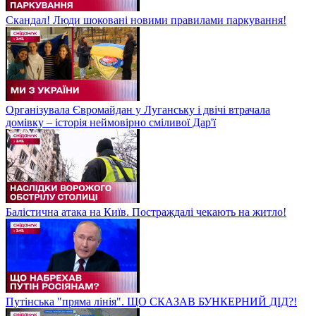
Скандал! Люди шоковані новими правилами паркування!
Організувала Євромайдан у Луганську і двічі втрачала
домівку – історія неймовірно сміливої Дар'ї
Балістична атака на Київ. Постраждалі чекають на житло!
Путінська "пряма лінія". ЩО СКАЗАВ БУНКЕРНИЙ ДІД?!