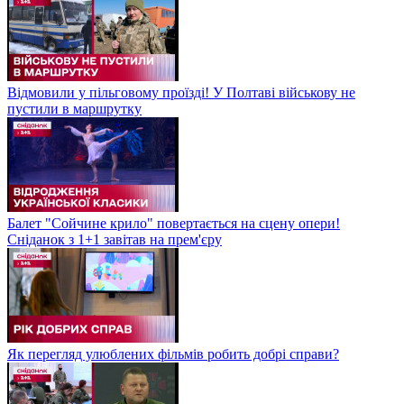
Відмовили у пільговому проїзді! У Полтаві військову не
пустили в маршрутку
Балет "Сойчине крило" повертається на сцену опери!
Сніданок з 1+1 завітав на прем'єру
Як перегляд улюблених фільмів робить добрі справи?