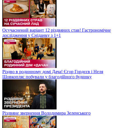
Осучаснений варіант 12 різдвяних став! Гастрономічне
дослідження у Сніданку з 1+1
Різдво в родинному домі Дача! Єгор Гордєєв і Неля
Шовкопляс побували у благодійного будинку
Різдвяне звернення Володимира Зеленського