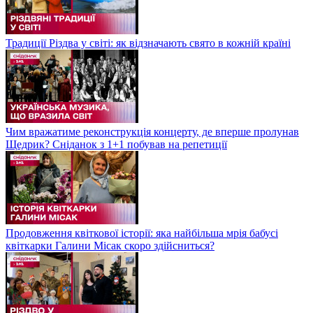
Традиції Різдва у світі: як відзначають свято в кожній країні
Чим вражатиме реконструкція концерту, де вперше пролунав
Щедрик? Сніданок з 1+1 побував на репетиції
Продовження квіткової історії: яка найбільша мрія бабусі
квіткарки Галини Місак скоро здійсниться?