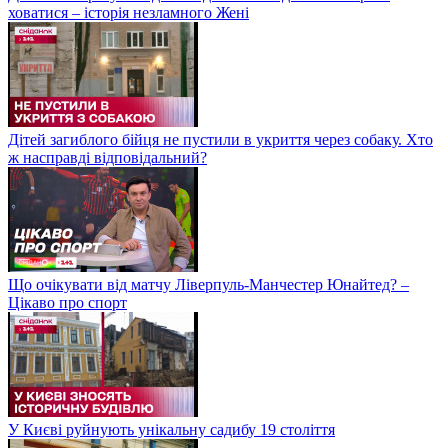
ховатися – історія незламного Жені
Дітей загиблого бійця не пустили в укриття через собаку. Хто
ж насправді відповідальний?
Що очікувати від матчу Ліверпуль-Манчестер Юнайтед? –
Цікаво про спорт
У Києві руйнують унікальну садибу 19 століття