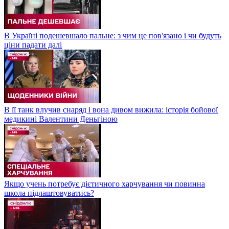
В Україні подешевшало пальне: з чим це пов'язано і чи будуть
ціни падати далі
В її танк влучив снаряд і вона дивом вижила: історія бойової
медикині Валентини Деньгіною
Якщо учень потребує дієтичного харчування чи повинна
школа підлаштовуватись?