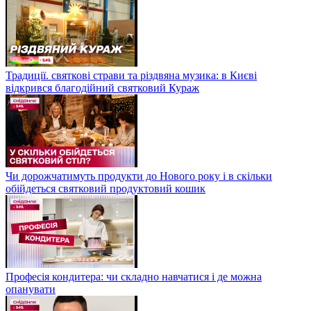
Традиції. святкові страви та різдвяна музика: в Києві
відкрився благодійний святковий Кураж
Чи дорожчатимуть продукти до Нового року і в скільки
обійдеться святковий продуктовий кошик
Професія кондитера: чи складно навчатися і де можна
опанувати