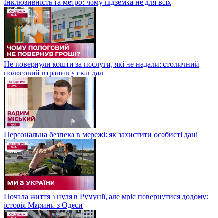
Інклюзивність та метро: чому підземка не для всіх
Не повернули кошти за послуги, які не надали: столичний
пологовий втрапив у скандал
Персональна безпека в мережі: як захистити особисті дані
Почала життя з нуля в Румунії, але мріє повернутися додому:
історія Марини з Одеси