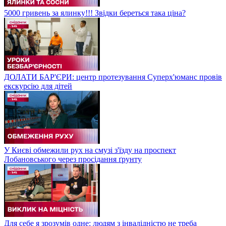
5000 гривень за ялинку!!! Звідки береться така ціна?
ДОЛАТИ БАР'ЄРИ: центр протезування Суперх'юманс провів
екскурсію для дітей
У Києві обмежили рух на смузі з'їзду на проспект
Лобановського через просідання ґрунту
Для себе я зрозумів одне: людям з інвалідністю не треба