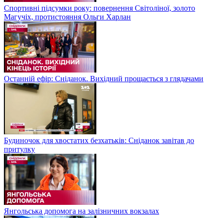
Спортивні підсумки року: повернення Світоліної, золото
Магучіх, протистояння Ольги Харлан
Останній ефір: Сніданок. Вихідний прощається з глядачами
Будиночок для хвостатих безхатьків: Сніданок завітав до
притулку
Янгольська допомога на залізничних вокзалах