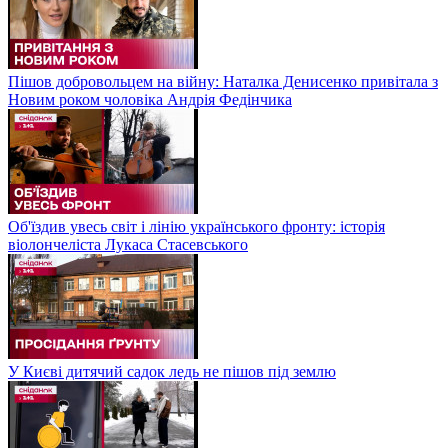
Пішов добровольцем на війну: Наталка Денисенко привітала з
Новим роком чоловіка Андрія Федінчика
Об'їздив увесь світ і лінію українського фронту: історія
віолончеліста Лукаса Стасевського
У Києві дитячий садок ледь не пішов під землю