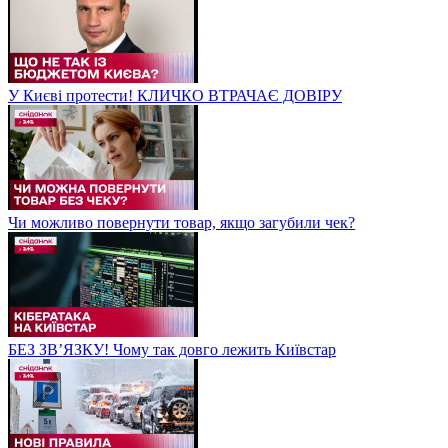
У Києві протести! КЛИЧКО ВТРАЧАЄ ДОВІРУ
Чи можливо повернути товар, якщо загубили чек?
БЕЗ ЗВʼЯЗКУ! Чому так довго лежить Київстар