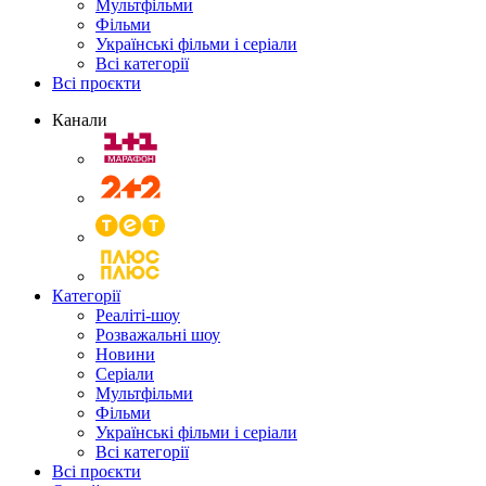
Мультфільми
Фільми
Українські фільми і серіали
Всі категорії
Всі проєкти
Канали
Категорії
Реаліті-шоу
Розважальні шоу
Новини
Серіали
Мультфільми
Фільми
Українські фільми і серіали
Всі категорії
Всі проєкти