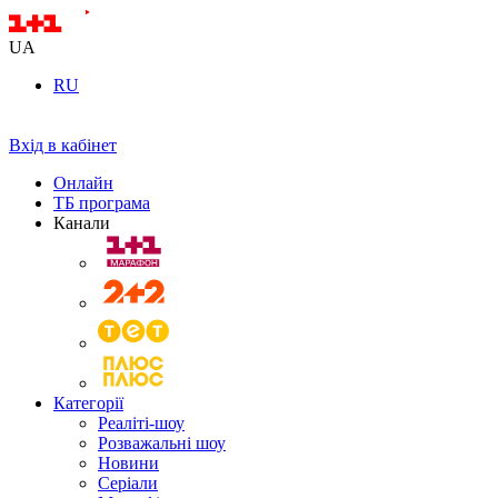
UA
RU
Вхід в кабінет
Онлайн
ТБ програма
Канали
Категорії
Реаліті-шоу
Розважальні шоу
Новини
Серіали