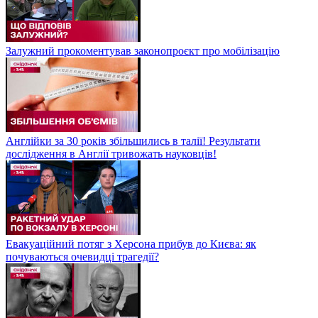
Залужний прокоментував законопроєкт про мобілізацію
Англійки за 30 років збільшились в талії! Результати
дослідження в Англії тривожать науковців!
Евакуаційний потяг з Херсона прибув до Києва: як
почуваються очевидці трагедії?