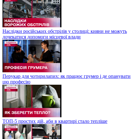
Наслідки російських обстрілів у столиці: кияни не можуть
дочекатися допомоги місцевої влади
Перукар для чотирилапих: як працює грумер і де опанувати
цю професію
ТОП-5 простих дій, аби в квартирі стало тепліше