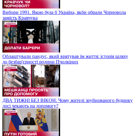
Вибори 1991. Якою була б Україна, якби обрали Чорновола
замість Кравчука
Облаштували пандус, який врятував їм життя: історія шляху
до безбар'єрності родини Пчолкіних
ДВА ТИЖНІ БЕЗ ВІКОН. Чому жителі зруйнованого будинку
досі чекають на допомогу?