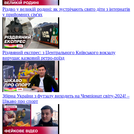
Різдво у великій родині: як зустрічають свято діти з інтернатів
у прийомних сім'ях
Різдвяний експрес: з Центрального Київського вокзалу
вирушає казковий ретро-поїзд
Збірна України з футзалу виходить на Чемпіонат світу-2024! –
Цікаво про спорт