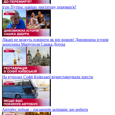
Ігри Путіна: навіщо диктатору перемир'я?
Лікарі не можуть повірити як він вижив! Дивовижна історія
захисника Маріуполя Сашка Дідура
На куполах Софії Київської відреставрували хрести
Автобус поїхав – пасажирів залишив: що робити