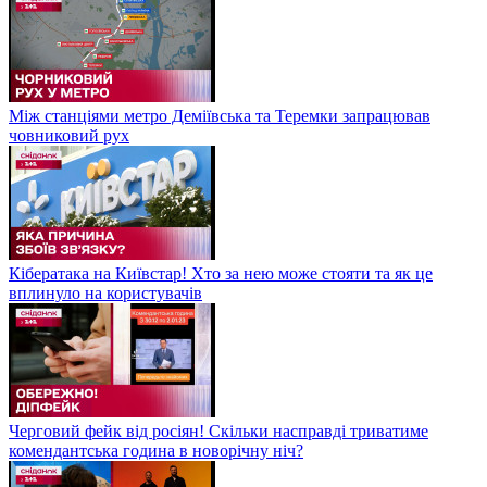
Між станціями метро Деміївська та Теремки запрацював
човниковий рух
Кібератака на Київстар! Хто за нею може стояти та як це
вплинуло на користувачів
Черговий фейк від росіян! Скільки насправді триватиме
комендантська година в новорічну ніч?