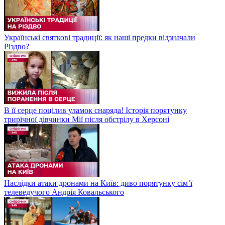
Українські святкові традиції: як наші предки відзначали
Різдво?
В її серце поцілив уламок снаряда! Історія порятунку
трирічної дівчинки Мії після обстрілу в Херсоні
Наслідки атаки дронами на Київ: диво порятунку сім’ї
телеведучого Андрія Ковальського