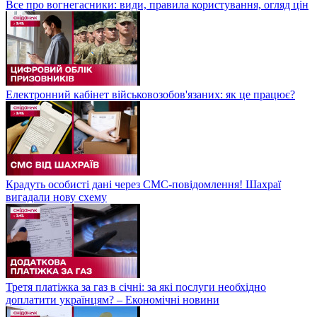
Все про вогнегасники: види, правила користування, огляд цін
Електронний кабінет військовозобов'язаних: як це працює?
Крадуть особисті дані через СМС-повідомлення! Шахраї
вигадали нову схему
Третя платіжка за газ в січні: за які послуги необхідно
доплатити українцям? – Економічні новини