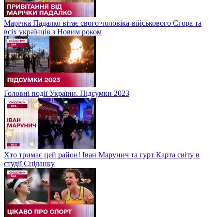
Марічка Падалко вітає свого чоловіка-військового Єгора та
всіх українців з Новим роком
Головні події України. Підсумки 2023
Хто тримає цей район! Іван Марунич та гурт Карта світу в
студії Сніданку