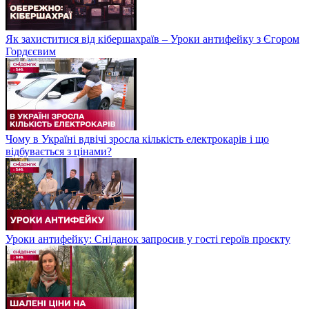
Як захиститися від кібершахраїв – Уроки антифейку з Єгором
Гордєєвим
Чому в Україні вдвічі зросла кількість електрокарів і що
відбувається з цінами?
Уроки антифейку: Сніданок запросив у гості героїв проєкту