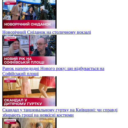
Новорічний Сніданок на столичному вокзалі
Ранок напередодні Нового року: що відбувається на
Софійський площі
Скандал у танцювальному гуртку на Київщині: чи справді
збирають гроші на неякісні костюми