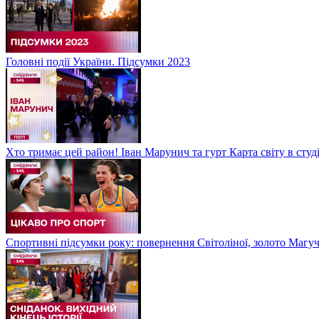
Головні події України. Підсумки 2023
Хто тримає цей район! Іван Марунич та гурт Карта світу в студ
Спортивні підсумки року: повернення Світоліної, золото Магу