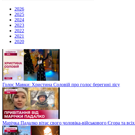
2026
2025
2024
2023
2022
2021
2020
Голос Мавки: Христина Соловій про голос берегині лісу
Марічка Падалко вітає свого чоловіка-військового Єгора та всі