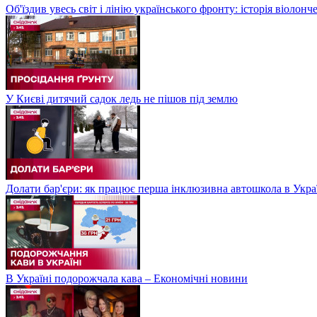
Об'їздив увесь світ і лінію українського фронту: історія віолон
У Києві дитячий садок ледь не пішов під землю
Долати бар'єри: як працює перша інклюзивна автошкола в Укра
В Україні подорожчала кава – Економічні новини