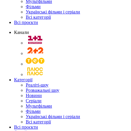
Мультфільми
Фільми
Українські фільми і серіали
Всі категорії
Всі проєкти
Канали
Категорії
Реаліті-шоу
Розважальні шоу
Новини
Серіали
Мультфільми
Фільми
Українські фільми і серіали
Всі категорії
Всі проєкти