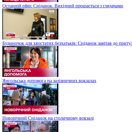
Останній ефір: Сніданок. Вихідний прощається з глядачами
Будиночок для хвостатих безхатьків: Сніданок завітав до приту
Янгольська допомога на залізничних вокзалах
Новорічний Сніданок на столичному вокзалі