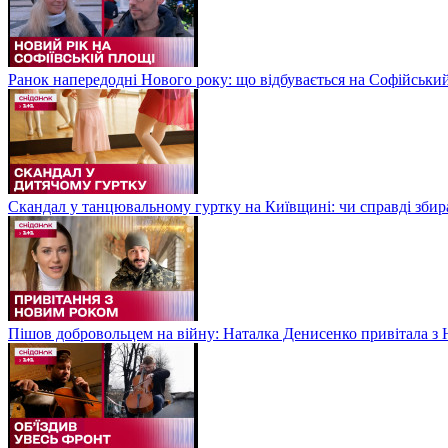
Ранок напередодні Нового року: що відбувається на Софійськи
Скандал у танцювальному гуртку на Київщині: чи справді збир
Пішов добровольцем на війну: Наталка Денисенко привітала з