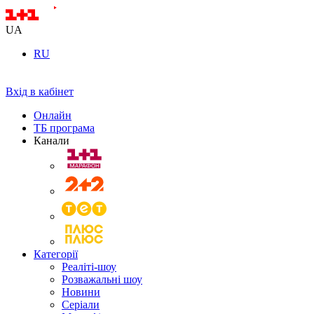
UA
RU
Вхід в кабінет
Онлайн
ТБ програма
Канали
Категорії
Реаліті-шоу
Розважальні шоу
Новини
Серіали