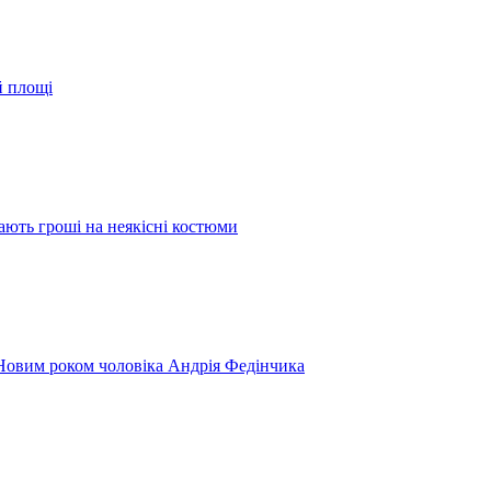
й площі
ають гроші на неякісні костюми
 Новим роком чоловіка Андрія Федінчика