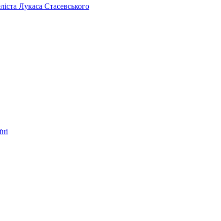
челіста Лукаса Стасевського
їні