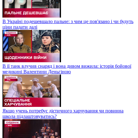
В Україні подешевшало пальне: з чим це пов'язано і чи будуть
ціни падати далі
В її танк влучив снаряд і вона дивом вижила: історія бойової
медикині Валентини Деньгіною
Якщо учень потребує дієтичного харчування чи повинна
школа підлаштовуватись?