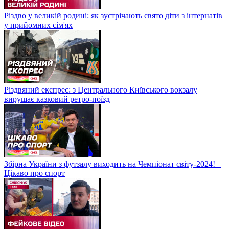
Різдво у великій родині: як зустрічають свято діти з інтернатів
у прийомних сім'ях
Різдвяний експрес: з Центрального Київського вокзалу
вирушає казковий ретро-поїзд
Збірна України з футзалу виходить на Чемпіонат світу-2024! –
Цікаво про спорт