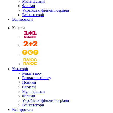
Мультфільми
Фільми
Українські фільми і серіали
Всі категорії
Всі проєкти
Канали
Категорії
Реаліті-шоу
Розважальні шоу
Новини
Серіали
Мультфільми
Фільми
Українські фільми і серіали
Всі категорії
Всі проєкти