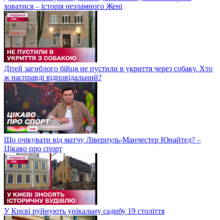
ховатися – історія незламного Жені
Дітей загиблого бійця не пустили в укриття через собаку. Хто
ж насправді відповідальний?
Що очікувати від матчу Ліверпуль-Манчестер Юнайтед? –
Цікаво про спорт
У Києві руйнують унікальну садибу 19 століття