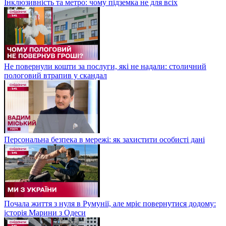
Інклюзивність та метро: чому підземка не для всіх
Не повернули кошти за послуги, які не надали: столичний
пологовий втрапив у скандал
Персональна безпека в мережі: як захистити особисті дані
Почала життя з нуля в Румунії, але мріє повернутися додому:
історія Марини з Одеси