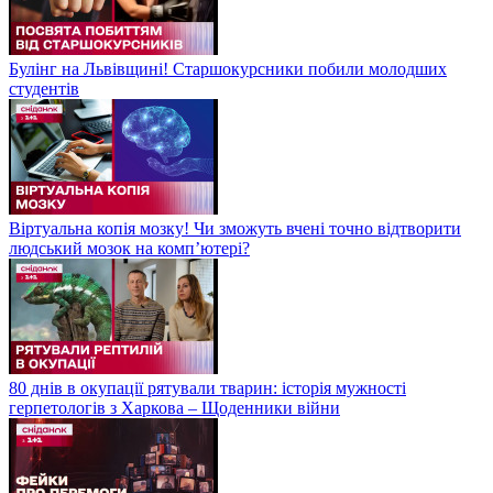
Булінг на Львівщині! Старшокурсники побили молодших
студентів
Віртуальна копія мозку! Чи зможуть вчені точно відтворити
людський мозок на компʼютері?
80 днів в окупації рятували тварин: історія мужності
герпетологів з Харкова – Щоденники війни