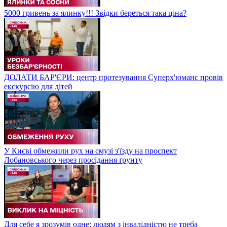
5000 гривень за ялинку!!! Звідки береться така ціна?
ДОЛАТИ БАР'ЄРИ: центр протезування Суперх'юманс провів
екскурсію для дітей
У Києві обмежили рух на смузі з'їзду на проспект
Лобановського через просідання ґрунту
Для себе я зрозумів одне: людям з інвалідністю не треба