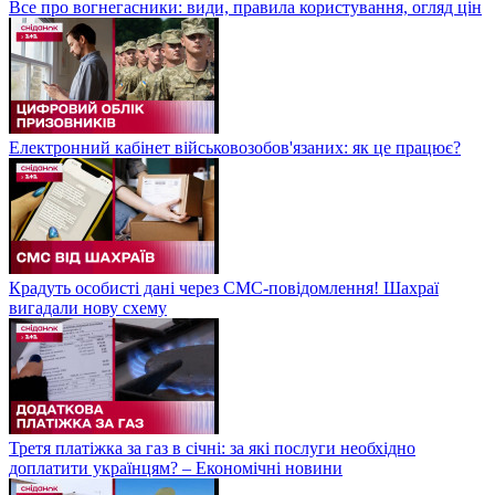
Все про вогнегасники: види, правила користування, огляд цін
Електронний кабінет військовозобов'язаних: як це працює?
Крадуть особисті дані через СМС-повідомлення! Шахраї
вигадали нову схему
Третя платіжка за газ в січні: за які послуги необхідно
доплатити українцям? – Економічні новини