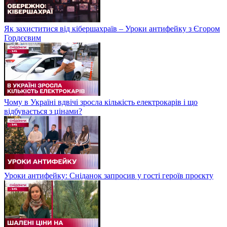
Як захиститися від кібершахраїв – Уроки антифейку з Єгором
Гордєєвим
Чому в Україні вдвічі зросла кількість електрокарів і що
відбувається з цінами?
Уроки антифейку: Сніданок запросив у гості героїв проєкту