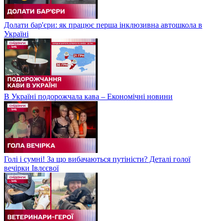
Долати бар'єри: як працює перша інклюзивна автошкола в
Україні
В Україні подорожчала кава – Економічні новини
Голі і сумні! За що вибачаються путіністи? Деталі голої
вечірки Івлєєвої