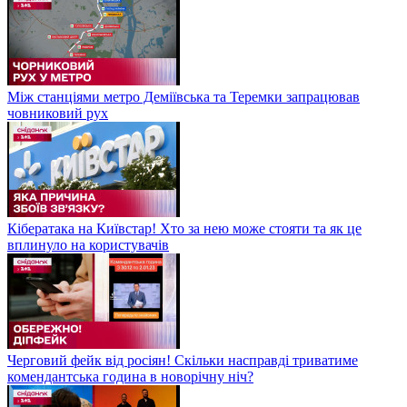
Між станціями метро Деміївська та Теремки запрацював
човниковий рух
Кібератака на Київстар! Хто за нею може стояти та як це
вплинуло на користувачів
Черговий фейк від росіян! Скільки насправді триватиме
комендантська година в новорічну ніч?