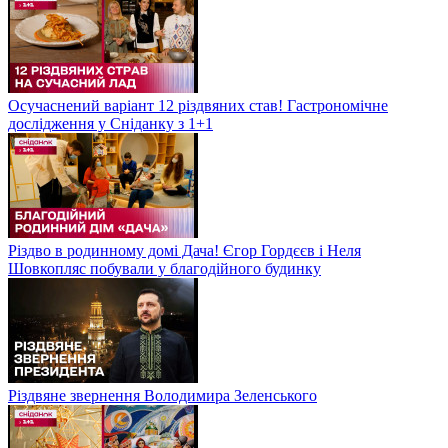
Осучаснений варіант 12 різдвяних став! Гастрономічне
дослідження у Сніданку з 1+1
Різдво в родинному домі Дача! Єгор Гордєєв і Неля
Шовкопляс побували у благодійного будинку
Різдвяне звернення Володимира Зеленського