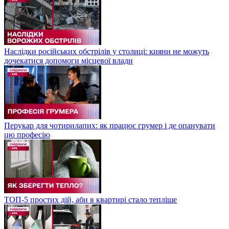
Наслідки російських обстрілів у столиці: кияни не можуть
дочекатися допомоги місцевої влади
Перукар для чотирилапих: як працює грумер і де опанувати
цю професію
ТОП-5 простих дій, аби в квартирі стало тепліше