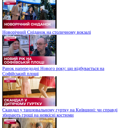
Новорічний Сніданок на столичному вокзалі
Ранок напередодні Нового року: що відбувається на
Софійський площі
Скандал у танцювальному гуртку на Київщині: чи справді
збирають гроші на неякісні костюми