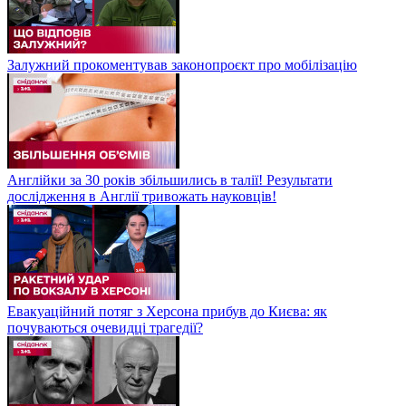
Залужний прокоментував законопроєкт про мобілізацію
Англійки за 30 років збільшились в талії! Результати
дослідження в Англії тривожать науковців!
Евакуаційний потяг з Херсона прибув до Києва: як
почуваються очевидці трагедії?