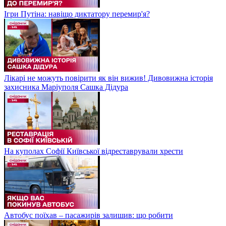
Ігри Путіна: навіщо диктатору перемир'я?
Лікарі не можуть повірити як він вижив! Дивовижна історія
захисника Маріуполя Сашка Дідура
На куполах Софії Київської відреставрували хрести
Автобус поїхав – пасажирів залишив: що робити