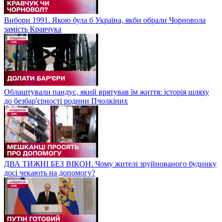
Вибори 1991. Якою була б Україна, якби обрали Чорновола
замість Кравчука
Облаштували пандус, який врятував їм життя: історія шляху
до безбар'єрності родини Пчолкіних
ДВА ТИЖНІ БЕЗ ВІКОН. Чому жителі зруйнованого будинку
досі чекають на допомогу?