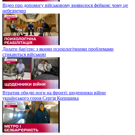
Відео про допомогу військовому виявилося фейком: чому це
небезпечно
Долати бар'єри: з якими психологічними проблемами
стикаються військові
Втратив обидві ноги на фронті: щоденники війни
українського героя Сергія Копищика