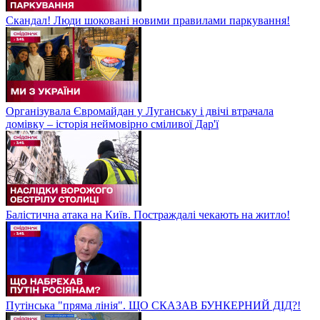
Скандал! Люди шоковані новими правилами паркування!
Організувала Євромайдан у Луганську і двічі втрачала
домівку – історія неймовірно сміливої Дар'ї
Балістична атака на Київ. Постраждалі чекають на житло!
Путінська "пряма лінія". ЩО СКАЗАВ БУНКЕРНИЙ ДІД?!