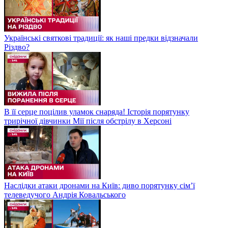
Українські святкові традиції: як наші предки відзначали
Різдво?
В її серце поцілив уламок снаряда! Історія порятунку
трирічної дівчинки Мії після обстрілу в Херсоні
Наслідки атаки дронами на Київ: диво порятунку сім’ї
телеведучого Андрія Ковальського