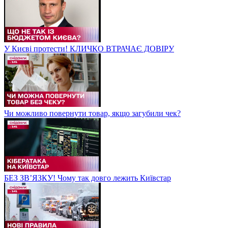
У Києві протести! КЛИЧКО ВТРАЧАЄ ДОВІРУ
Чи можливо повернути товар, якщо загубили чек?
БЕЗ ЗВʼЯЗКУ! Чому так довго лежить Київстар