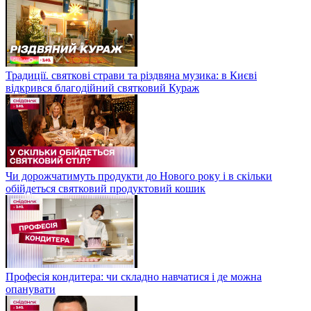
Традиції. святкові страви та різдвяна музика: в Києві
відкрився благодійний святковий Кураж
Чи дорожчатимуть продукти до Нового року і в скільки
обійдеться святковий продуктовий кошик
Професія кондитера: чи складно навчатися і де можна
опанувати