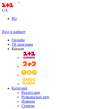
UA
RU
Вхід в кабінет
Онлайн
ТБ програма
Канали
Категорії
Реаліті-шоу
Розважальні шоу
Новини
Серіали