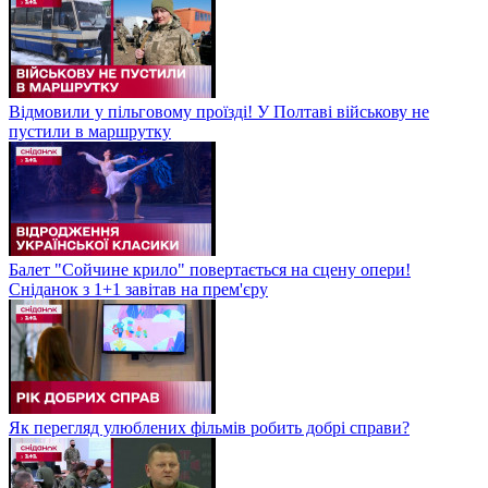
Відмовили у пільговому проїзді! У Полтаві військову не
пустили в маршрутку
Балет "Сойчине крило" повертається на сцену опери!
Сніданок з 1+1 завітав на прем'єру
Як перегляд улюблених фільмів робить добрі справи?