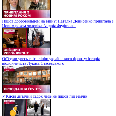
Пішов добровольцем на війну: Наталка Денисенко привітала з
Новим роком чоловіка Андрія Федінчика
Об'їздив увесь світ і лінію українського фронту: історія
віолончеліста Лукаса Стасевського
У Києві дитячий садок ледь не пішов під землю