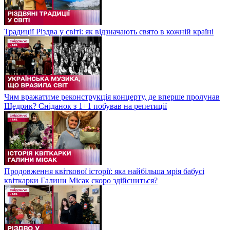
Традиції Різдва у світі: як відзначають свято в кожній країні
Чим вражатиме реконструкція концерту, де вперше пролунав
Щедрик? Сніданок з 1+1 побував на репетиції
Продовження квіткової історії: яка найбільша мрія бабусі
квіткарки Галини Місак скоро здійсниться?