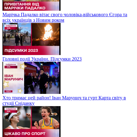
Марічка Падалко вітає свого чоловіка-військового Єгора та
всіх українців з Новим роком
Головні події України. Підсумки 2023
Хто тримає цей район! Іван Марунич та гурт Карта світу в
студії Сніданку