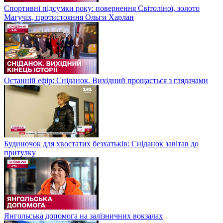
Спортивні підсумки року: повернення Світоліної, золото
Магучіх, протистояння Ольги Харлан
Останній ефір: Сніданок. Вихідний прощається з глядачами
Будиночок для хвостатих безхатьків: Сніданок завітав до
притулку
Янгольська допомога на залізничних вокзалах