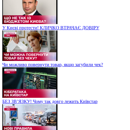
У Києві протести! КЛИЧКО ВТРАЧАЄ ДОВІРУ
Чи можливо повернути товар, якщо загубили чек?
БЕЗ ЗВʼЯЗКУ! Чому так довго лежить Київстар