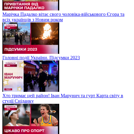
Марічка Падалко вітає свого чоловіка-військового Єгора та
всіх українців з Новим роком
Головні події України. Підсумки 2023
Хто тримає цей район! Іван Марунич та гурт Карта світу в
студії Сніданку