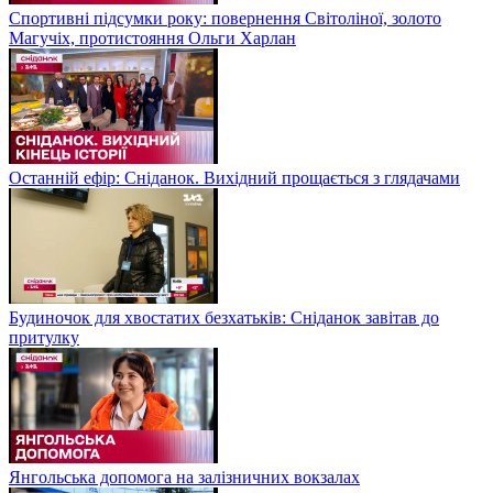
Спортивні підсумки року: повернення Світоліної, золото
Магучіх, протистояння Ольги Харлан
Останній ефір: Сніданок. Вихідний прощається з глядачами
Будиночок для хвостатих безхатьків: Сніданок завітав до
притулку
Янгольська допомога на залізничних вокзалах