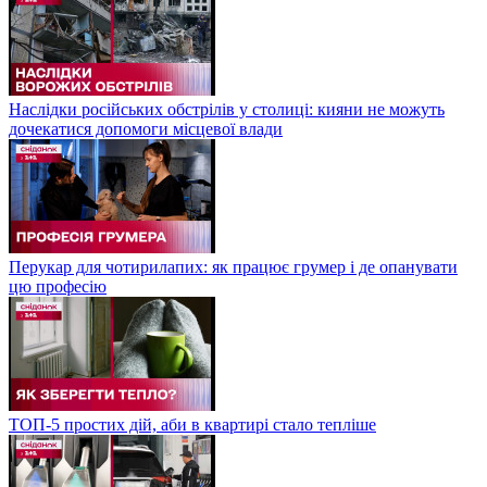
Наслідки російських обстрілів у столиці: кияни не можуть
дочекатися допомоги місцевої влади
Перукар для чотирилапих: як працює грумер і де опанувати
цю професію
ТОП-5 простих дій, аби в квартирі стало тепліше