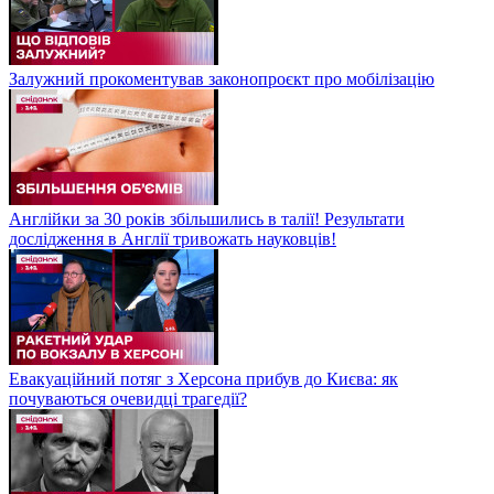
Залужний прокоментував законопроєкт про мобілізацію
Англійки за 30 років збільшились в талії! Результати
дослідження в Англії тривожать науковців!
Евакуаційний потяг з Херсона прибув до Києва: як
почуваються очевидці трагедії?