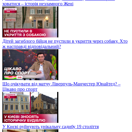
ховатися – історія незламного Жені
Дітей загиблого бійця не пустили в укриття через собаку. Хто
ж насправді відповідальний?
Що очікувати від матчу Ліверпуль-Манчестер Юнайтед? –
Цікаво про спорт
У Києві руйнують унікальну садибу 19 століття