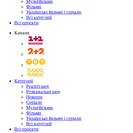
Мультфільми
Фільми
Українські фільми і серіали
Всі категорії
Всі проєкти
Канали
Категорії
Реаліті-шоу
Розважальні шоу
Новини
Серіали
Мультфільми
Фільми
Українські фільми і серіали
Всі категорії
Всі проєкти