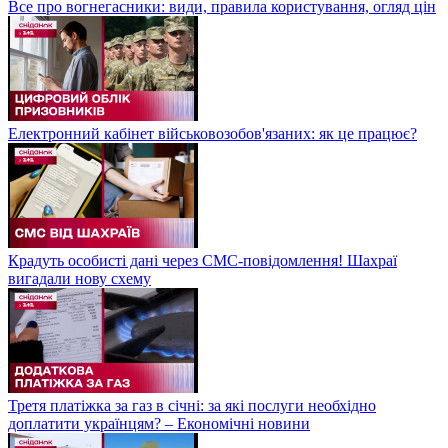
Все про вогнегасники: види, правила користування, огляд цін
Електронний кабінет військовозобов'язаних: як це працює?
Крадуть особисті дані через СМС-повідомлення! Шахраї
вигадали нову схему
Третя платіжка за газ в січні: за які послуги необхідно
доплатити українцям? – Економічні новини