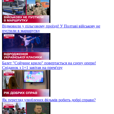
Відмовили у пільговому проїзді! У Полтаві військову не
пустили в маршрутку
Балет "Сойчине крило" повертається на сцену опери!
Сніданок з 1+1 завітав на прем'єру
Як перегляд улюблених фільмів робить добрі справи?