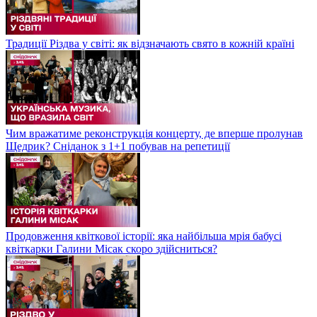
Традиції Різдва у світі: як відзначають свято в кожній країні
Чим вражатиме реконструкція концерту, де вперше пролунав
Щедрик? Сніданок з 1+1 побував на репетиції
Продовження квіткової історії: яка найбільша мрія бабусі
квіткарки Галини Місак скоро здійсниться?