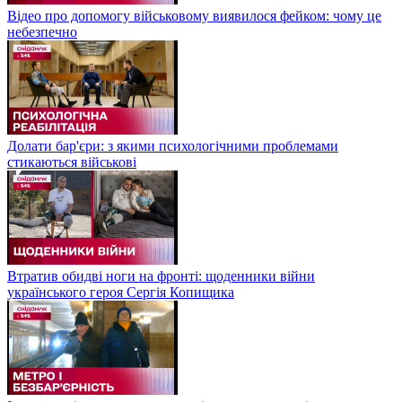
Відео про допомогу військовому виявилося фейком: чому це
небезпечно
Долати бар'єри: з якими психологічними проблемами
стикаються військові
Втратив обидві ноги на фронті: щоденники війни
українського героя Сергія Копищика