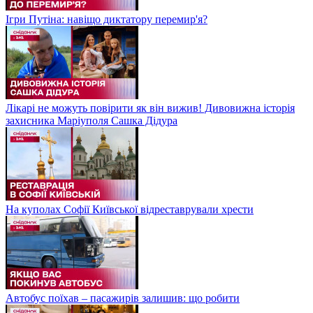
Ігри Путіна: навіщо диктатору перемир'я?
Лікарі не можуть повірити як він вижив! Дивовижна історія
захисника Маріуполя Сашка Дідура
На куполах Софії Київської відреставрували хрести
Автобус поїхав – пасажирів залишив: що робити