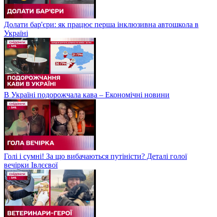
Долати бар'єри: як працює перша інклюзивна автошкола в
Україні
В Україні подорожчала кава – Економічні новини
Голі і сумні! За що вибачаються путіністи? Деталі голої
вечірки Івлєєвої