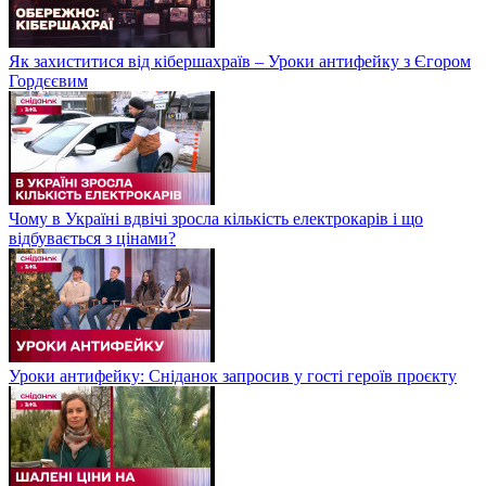
Як захиститися від кібершахраїв – Уроки антифейку з Єгором
Гордєєвим
Чому в Україні вдвічі зросла кількість електрокарів і що
відбувається з цінами?
Уроки антифейку: Сніданок запросив у гості героїв проєкту