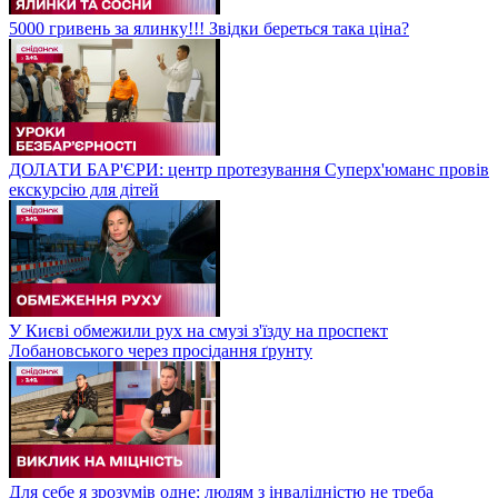
5000 гривень за ялинку!!! Звідки береться така ціна?
ДОЛАТИ БАР'ЄРИ: центр протезування Суперх'юманс провів
екскурсію для дітей
У Києві обмежили рух на смузі з'їзду на проспект
Лобановського через просідання ґрунту
Для себе я зрозумів одне: людям з інвалідністю не треба