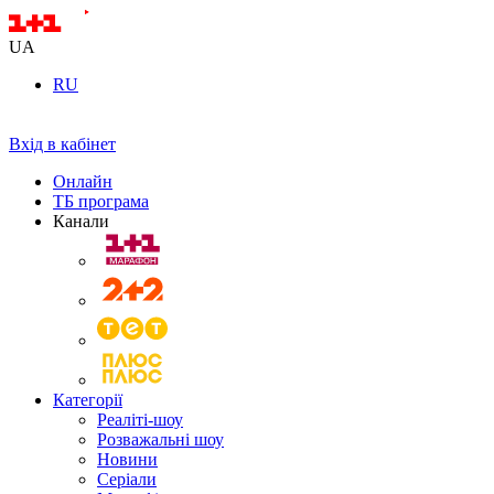
UA
RU
Вхід в кабінет
Онлайн
ТБ програма
Канали
Категорії
Реаліті-шоу
Розважальні шоу
Новини
Серіали