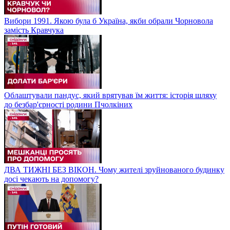
Вибори 1991. Якою була б Україна, якби обрали Чорновола
замість Кравчука
Облаштували пандус, який врятував їм життя: історія шляху
до безбар'єрності родини Пчолкіних
ДВА ТИЖНІ БЕЗ ВІКОН. Чому жителі зруйнованого будинку
досі чекають на допомогу?