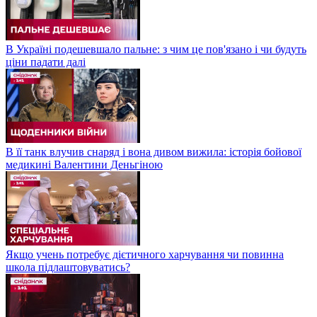
В Україні подешевшало пальне: з чим це пов'язано і чи будуть
ціни падати далі
В її танк влучив снаряд і вона дивом вижила: історія бойової
медикині Валентини Деньгіною
Якщо учень потребує дієтичного харчування чи повинна
школа підлаштовуватись?