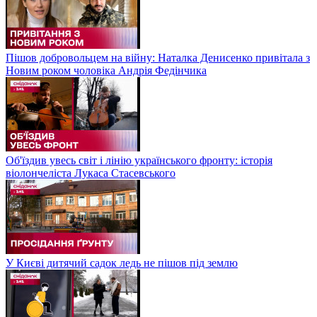
Пішов добровольцем на війну: Наталка Денисенко привітала з
Новим роком чоловіка Андрія Федінчика
Об'їздив увесь світ і лінію українського фронту: історія
віолончеліста Лукаса Стасевського
У Києві дитячий садок ледь не пішов під землю