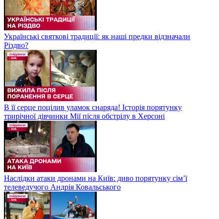
Українські святкові традиції: як наші предки відзначали
Різдво?
В її серце поцілив уламок снаряда! Історія порятунку
трирічної дівчинки Мії після обстрілу в Херсоні
Наслідки атаки дронами на Київ: диво порятунку сім’ї
телеведучого Андрія Ковальського