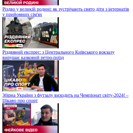
Різдво у великій родині: як зустрічають свято діти з інтернатів
у прийомних сім'ях
Різдвяний експрес: з Центрального Київського вокзалу
вирушає казковий ретро-поїзд
Збірна України з футзалу виходить на Чемпіонат світу-2024! –
Цікаво про спорт