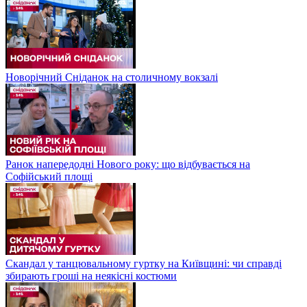
Новорічний Сніданок на столичному вокзалі
Ранок напередодні Нового року: що відбувається на
Софійський площі
Скандал у танцювальному гуртку на Київщині: чи справді
збирають гроші на неякісні костюми