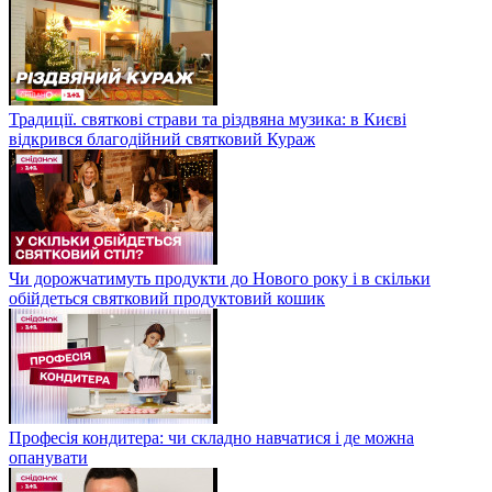
Традиції. святкові страви та різдвяна музика: в Києві
відкрився благодійний святковий Кураж
Чи дорожчатимуть продукти до Нового року і в скільки
обійдеться святковий продуктовий кошик
Професія кондитера: чи складно навчатися і де можна
опанувати