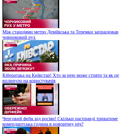
Між станціями метро Деміївська та Теремки запрацював
човниковий рух
Кібератака на Київстар! Хто за нею може стояти та як це
вплинуло на користувачів
Черговий фейк від росіян! Скільки насправді триватиме
комендантська година в новорічну ніч?