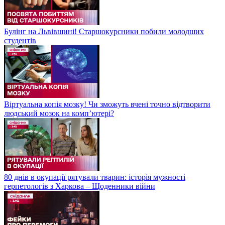
Булінг на Львівщині! Старшокурсники побили молодших
студентів
Віртуальна копія мозку! Чи зможуть вчені точно відтворити
людський мозок на компʼютері?
80 днів в окупації рятували тварин: історія мужності
герпетологів з Харкова – Щоденники війни