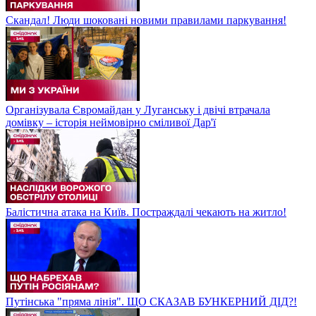
Скандал! Люди шоковані новими правилами паркування!
Організувала Євромайдан у Луганську і двічі втрачала
домівку – історія неймовірно сміливої Дар'ї
Балістична атака на Київ. Постраждалі чекають на житло!
Путінська "пряма лінія". ЩО СКАЗАВ БУНКЕРНИЙ ДІД?!