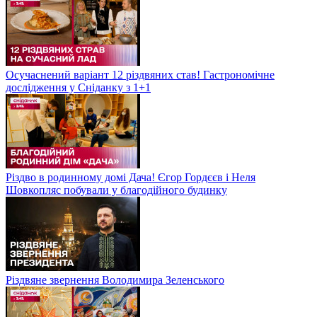
Осучаснений варіант 12 різдвяних став! Гастрономічне
дослідження у Сніданку з 1+1
Різдво в родинному домі Дача! Єгор Гордєєв і Неля
Шовкопляс побували у благодійного будинку
Різдвяне звернення Володимира Зеленського