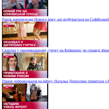
Ранок напередодні Нового року: що відбувається на Софійськи
Скандал у танцювальному гуртку на Київщині: чи справді збир
Пішов добровольцем на війну: Наталка Денисенко привітала з