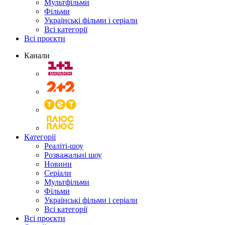
Мультфільми
Фільми
Українські фільми і серіали
Всі категорії
Всі проєкти
Канали
Категорії
Реаліті-шоу
Розважальні шоу
Новини
Серіали
Мультфільми
Фільми
Українські фільми і серіали
Всі категорії
Всі проєкти