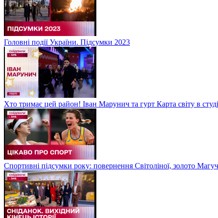
Головні події України. Підсумки 2023
Хто тримає цей район! Іван Марунич та гурт Карта світу в студ
Спортивні підсумки року: повернення Світоліної, золото Магу