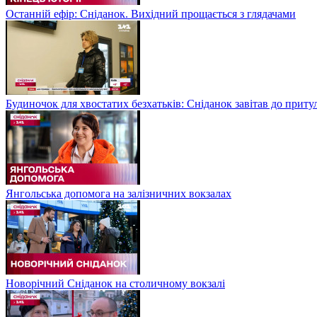
Останній ефір: Сніданок. Вихідний прощається з глядачами
Будиночок для хвостатих безхатьків: Сніданок завітав до приту
Янгольська допомога на залізничних вокзалах
Новорічний Сніданок на столичному вокзалі