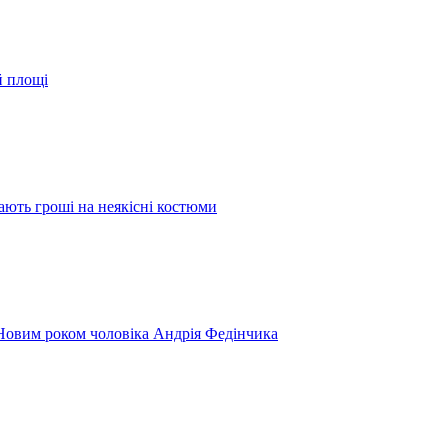
й площі
ають гроші на неякісні костюми
 Новим роком чоловіка Андрія Федінчика