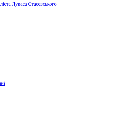
челіста Лукаса Стасевського
їні