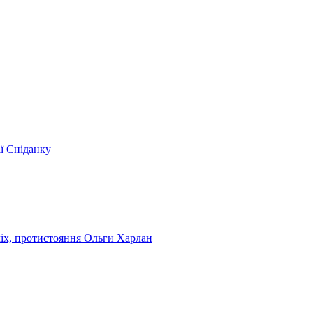
ії Сніданку
чіх, протистояння Ольги Харлан