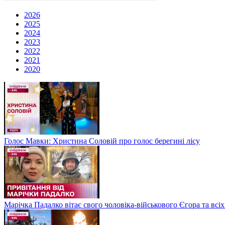
2026
2025
2024
2023
2022
2021
2020
Голос Мавки: Христина Соловій про голос берегині лісу
Марічка Падалко вітає свого чоловіка-військового Єгора та всі