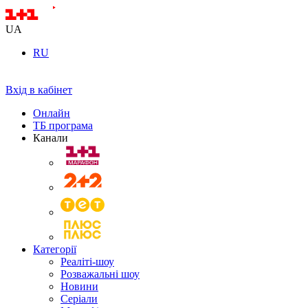
UA
RU
Вхід в кабінет
Онлайн
ТБ програма
Канали
Категорії
Реаліті-шоу
Розважальні шоу
Новини
Серіали