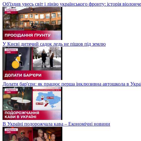
Об'їздив увесь світ і лінію українського фронту: історія віолон
У Києві дитячий садок ледь не пішов під землю
Долати бар'єри: як працює перша інклюзивна автошкола в Укра
В Україні подорожчала кава – Економічні новини