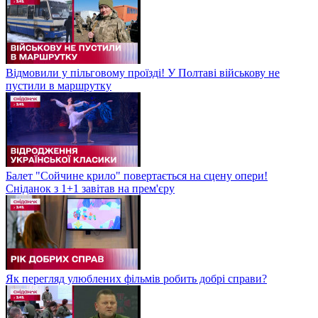
Відмовили у пільговому проїзді! У Полтаві військову не
пустили в маршрутку
Балет "Сойчине крило" повертається на сцену опери!
Сніданок з 1+1 завітав на прем'єру
Як перегляд улюблених фільмів робить добрі справи?