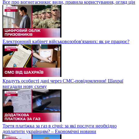
Все про вогнегасники: види, правила користування, огляд цін
Електронний кабінет військовозобов'язаних: як це працює?
Крадуть особисті дані через СМС-повідомлення! Шахраї
вигадали нову схему
Третя платіжка за газ в січні: за які послуги необхідно
доплатити українцям? – Економічні новини