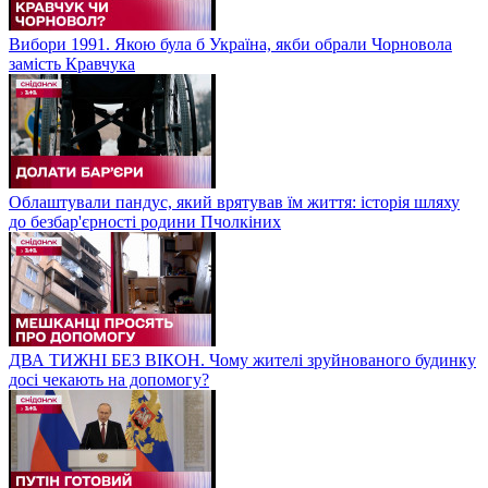
Вибори 1991. Якою була б Україна, якби обрали Чорновола
замість Кравчука
Облаштували пандус, який врятував їм життя: історія шляху
до безбар'єрності родини Пчолкіних
ДВА ТИЖНІ БЕЗ ВІКОН. Чому жителі зруйнованого будинку
досі чекають на допомогу?