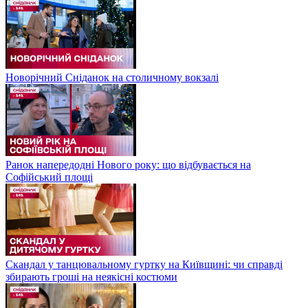
Новорічний Сніданок на столичному вокзалі
Ранок напередодні Нового року: що відбувається на
Софійський площі
Скандал у танцювальному гуртку на Київщині: чи справді
збирають гроші на неякісні костюми