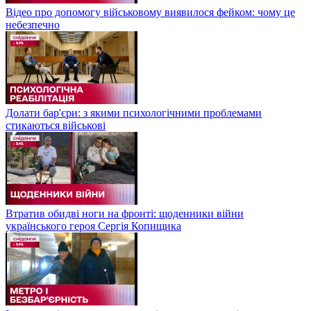
Відео про допомогу військовому виявилося фейком: чому це
небезпечно
Долати бар'єри: з якими психологічними проблемами
стикаються військові
Втратив обидві ноги на фронті: щоденники війни
українського героя Сергія Копищика