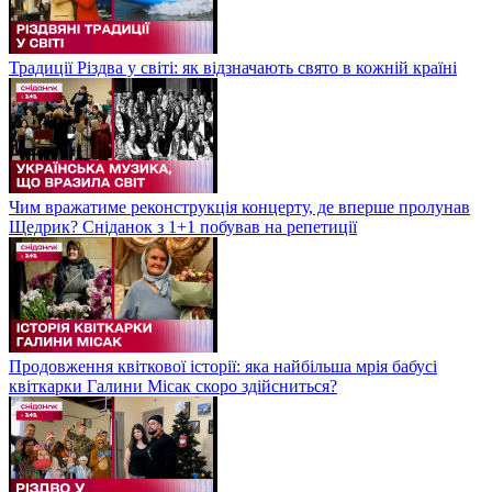
Традиції Різдва у світі: як відзначають свято в кожній країні
Чим вражатиме реконструкція концерту, де вперше пролунав
Щедрик? Сніданок з 1+1 побував на репетиції
Продовження квіткової історії: яка найбільша мрія бабусі
квіткарки Галини Місак скоро здійсниться?