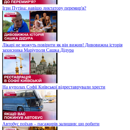
Ігри Путіна: навіщо диктатору перемир'я?
Лікарі не можуть повірити як він вижив! Дивовижна історія
захисника Маріуполя Сашка Дідура
На куполах Софії Київської відреставрували хрести
Автобус поїхав – пасажирів залишив: що робити