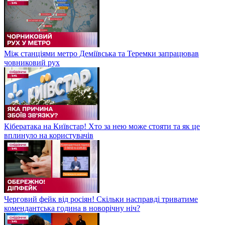
Між станціями метро Деміївська та Теремки запрацював
човниковий рух
Кібератака на Київстар! Хто за нею може стояти та як це
вплинуло на користувачів
Черговий фейк від росіян! Скільки насправді триватиме
комендантська година в новорічну ніч?