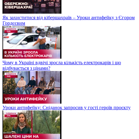
Як захиститися від кібершахраїв – Уроки антифейку з Єгором
Гордєєвим
Чому в Україні вдвічі зросла кількість електрокарів і що
відбувається з цінами?
Уроки антифейку: Сніданок запросив у гості героїв проєкту