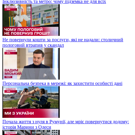
Інклюзивність та метро: чому підземка не для всіх
Не повернули кошти за послуги, які не надали: столичний
пологовий втрапив у скандал
Персональна безпека в мережі: як захистити особисті дані
Почала життя з нуля в Румунії, але мріє повернутися додому:
історія Марини з Одеси