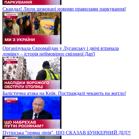
Скандал! Люди шоковані новими правилами паркування!
Організувала Євромайдан у Луганську і двічі втрачала
домівку – історія неймовірно сміливої Дар'ї
Балістична атака на Київ. Постраждалі чекають на житло!
Путінська "пряма лінія". ЩО СКАЗАВ БУНКЕРНИЙ ДІД?!