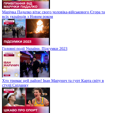
Марічка Падалко вітає свого чоловіка-військового Єгора та
всіх українців з Новим роком
Головні події України. Підсумки 2023
Хто тримає цей район! Іван Марунич та гурт Карта світу в
студії Сніданку