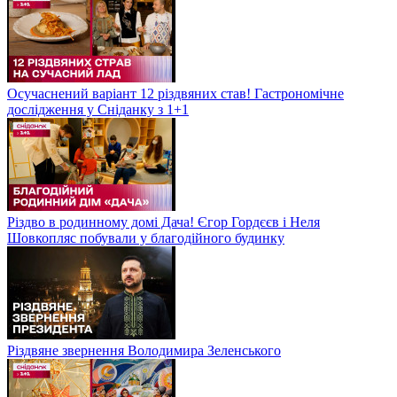
Осучаснений варіант 12 різдвяних став! Гастрономічне
дослідження у Сніданку з 1+1
Різдво в родинному домі Дача! Єгор Гордєєв і Неля
Шовкопляс побували у благодійного будинку
Різдвяне звернення Володимира Зеленського