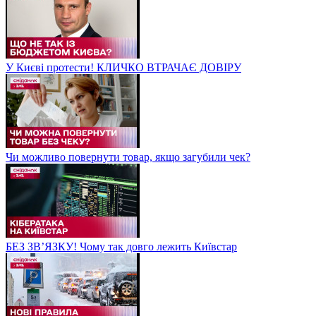
У Києві протести! КЛИЧКО ВТРАЧАЄ ДОВІРУ
Чи можливо повернути товар, якщо загубили чек?
БЕЗ ЗВʼЯЗКУ! Чому так довго лежить Київстар