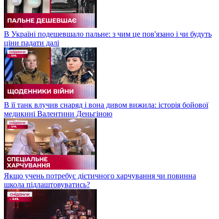
В Україні подешевшало пальне: з чим це пов'язано і чи будуть
ціни падати далі
В її танк влучив снаряд і вона дивом вижила: історія бойової
медикині Валентини Деньгіною
Якщо учень потребує дієтичного харчування чи повинна
школа підлаштовуватись?