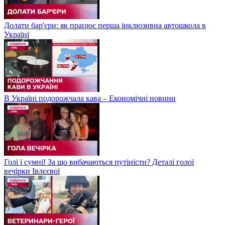
Долати бар'єри: як працює перша інклюзивна автошкола в
Україні
В Україні подорожчала кава – Економічні новини
Голі і сумні! За що вибачаються путіністи? Деталі голої
вечірки Івлєєвої