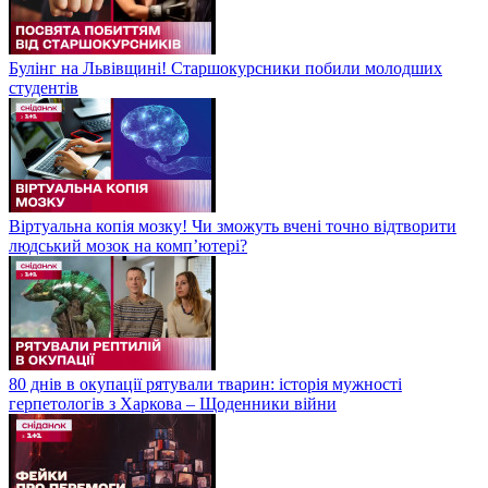
Булінг на Львівщині! Старшокурсники побили молодших
студентів
Віртуальна копія мозку! Чи зможуть вчені точно відтворити
людський мозок на компʼютері?
80 днів в окупації рятували тварин: історія мужності
герпетологів з Харкова – Щоденники війни