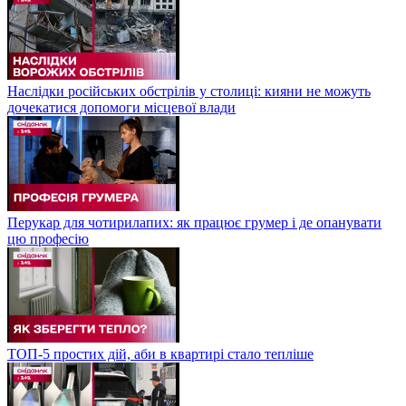
Наслідки російських обстрілів у столиці: кияни не можуть
дочекатися допомоги місцевої влади
Перукар для чотирилапих: як працює грумер і де опанувати
цю професію
ТОП-5 простих дій, аби в квартирі стало тепліше