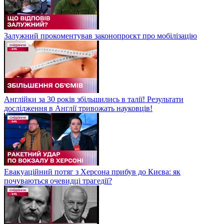
Залужний прокоментував законопроєкт про мобілізацію
Англійки за 30 років збільшились в талії! Результати
дослідження в Англії тривожать науковців!
Евакуаційний потяг з Херсона прибув до Києва: як
почуваються очевидці трагедії?