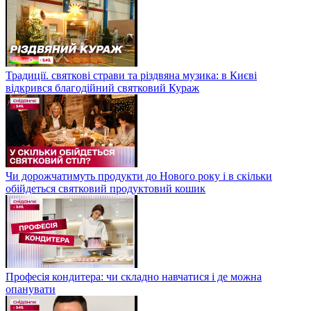
Традиції. святкові страви та різдвяна музика: в Києві
відкрився благодійний святковий Кураж
Чи дорожчатимуть продукти до Нового року і в скільки
обійдеться святковий продуктовий кошик
Професія кондитера: чи складно навчатися і де можна
опанувати