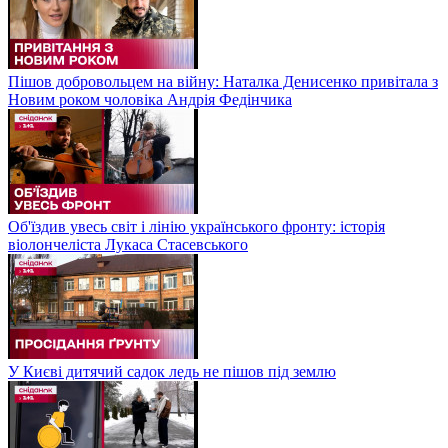
Пішов добровольцем на війну: Наталка Денисенко привітала з
Новим роком чоловіка Андрія Федінчика
Об'їздив увесь світ і лінію українського фронту: історія
віолончеліста Лукаса Стасевського
У Києві дитячий садок ледь не пішов під землю