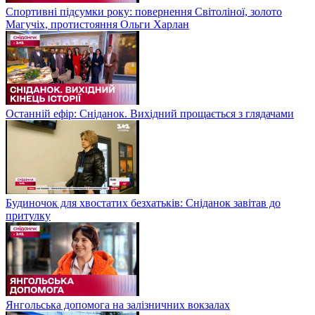
Спортивні підсумки року: повернення Світоліної, золото
Магучіх, протистояння Ольги Харлан
Останній ефір: Сніданок. Вихідний прощається з глядачами
Будиночок для хвостатих безхатьків: Сніданок завітав до
притулку
Янгольська допомога на залізничних вокзалах