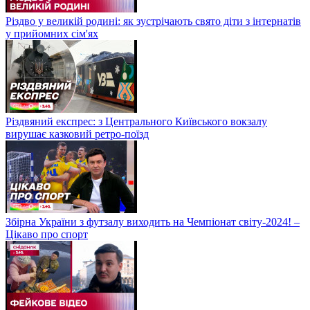
Різдво у великій родині: як зустрічають свято діти з інтернатів
у прийомних сім'ях
Різдвяний експрес: з Центрального Київського вокзалу
вирушає казковий ретро-поїзд
Збірна України з футзалу виходить на Чемпіонат світу-2024! –
Цікаво про спорт