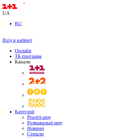
UA
RU
Вхід в кабінет
Онлайн
ТБ програма
Канали
Категорії
Реаліті-шоу
Розважальні шоу
Новини
Серіали