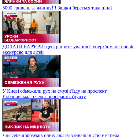
5000 гривень за ялинку!!! Звідки береться така ціна?
ДОЛАТИ БАР'ЄРИ: центр протезування Суперх'юманс провів
екскурсію для дітей
У Києві обмежили рух на смузі з'їзду на проспект
Лобановського через просідання ґрунту
Для себе я зрозумів одне: людям з інвалідністю не треба