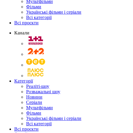
Мультфільми
Фільми
Українські фільми і серіали
Всі категорії
Всі проєкти
Канали
Категорії
Реаліті-шоу
Розважальні шоу
Новини
Серіали
Мультфільми
Фільми
Українські фільми і серіали
Всі категорії
Всі проєкти