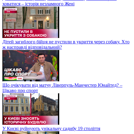
ховатися – історія незламного Жені
Дітей загиблого бійця не пустили в укриття через собаку. Хто
ж насправді відповідальний?
Що очікувати від матчу Ліверпуль-Манчестер Юнайтед? –
Цікаво про спорт
У Києві руйнують унікальну садибу 19 століття