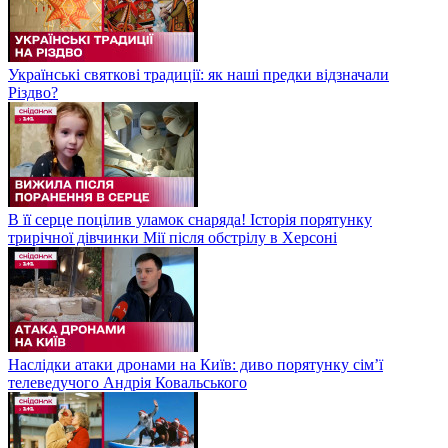
Українські святкові традиції: як наші предки відзначали
Різдво?
В її серце поцілив уламок снаряда! Історія порятунку
трирічної дівчинки Мії після обстрілу в Херсоні
Наслідки атаки дронами на Київ: диво порятунку сім’ї
телеведучого Андрія Ковальського