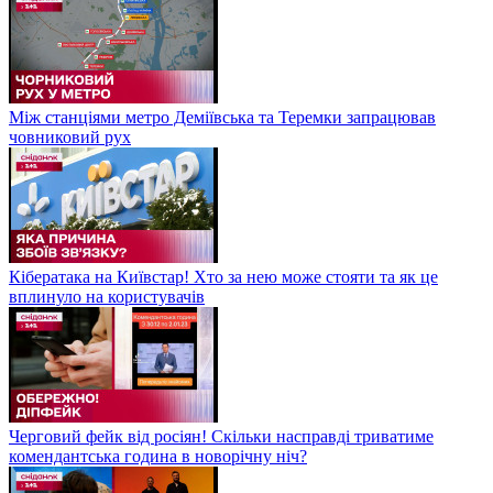
Між станціями метро Деміївська та Теремки запрацював
човниковий рух
Кібератака на Київстар! Хто за нею може стояти та як це
вплинуло на користувачів
Черговий фейк від росіян! Скільки насправді триватиме
комендантська година в новорічну ніч?