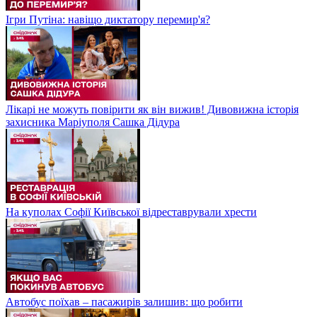
Ігри Путіна: навіщо диктатору перемир'я?
Лікарі не можуть повірити як він вижив! Дивовижна історія
захисника Маріуполя Сашка Дідура
На куполах Софії Київської відреставрували хрести
Автобус поїхав – пасажирів залишив: що робити