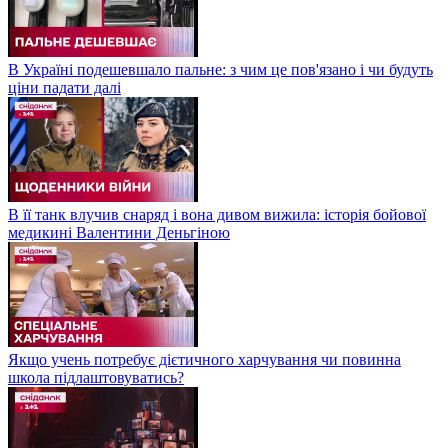
В Україні подешевшало пальне: з чим це пов'язано і чи будуть
ціни падати далі
В її танк влучив снаряд і вона дивом вижила: історія бойової
медикині Валентини Деньгіною
Якщо учень потребує дієтичного харчування чи повинна
школа підлаштовуватись?