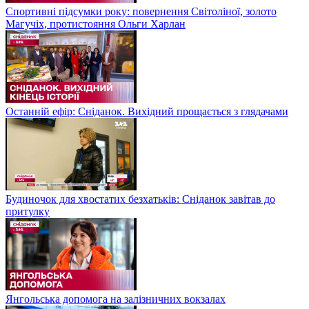
Спортивні підсумки року: повернення Світоліної, золото
Магучіх, протистояння Ольги Харлан
Останній ефір: Сніданок. Вихідний прощається з глядачами
Будиночок для хвостатих безхатьків: Сніданок завітав до
притулку
Янгольська допомога на залізничних вокзалах