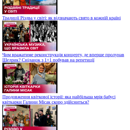
Традиції Різдва у світі: як відзначають свято в кожній країні
Чим вражатиме реконструкція концерту, де вперше пролунав
Щедрик? Сніданок з 1+1 побував на репетиції
Продовження квіткової історії: яка найбільша мрія бабусі
квіткарки Галини Місак скоро здійсниться?