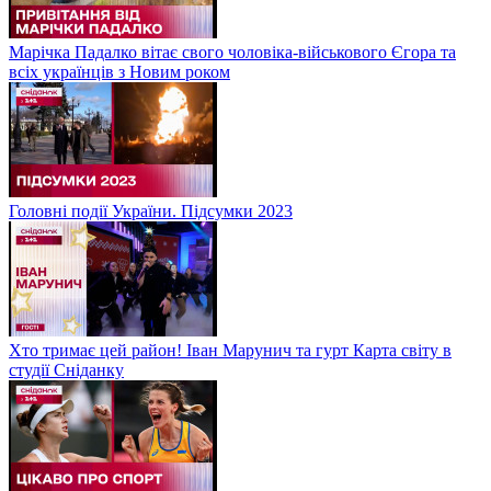
Марічка Падалко вітає свого чоловіка-військового Єгора та
всіх українців з Новим роком
Головні події України. Підсумки 2023
Хто тримає цей район! Іван Марунич та гурт Карта світу в
студії Сніданку