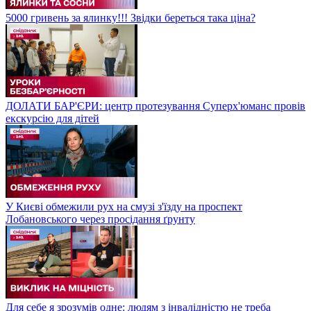
5000 гривень за ялинку!!! Звідки береться така ціна?
ДОЛАТИ БАР'ЄРИ: центр протезування Суперх'юманс провів
екскурсію для дітей
У Києві обмежили рух на смузі з'їзду на проспект
Лобановського через просідання ґрунту
Для себе я зрозумів одне: людям з інвалідністю не треба