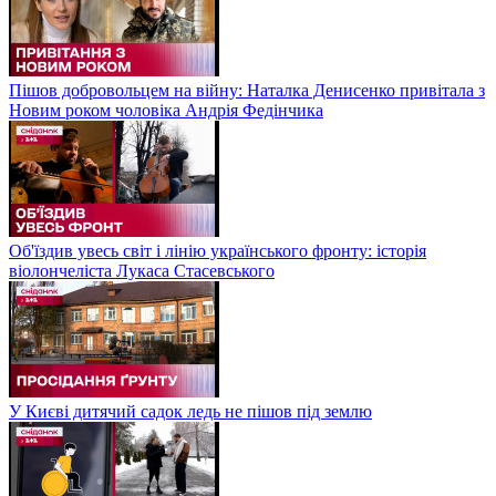
Пішов добровольцем на війну: Наталка Денисенко привітала з
Новим роком чоловіка Андрія Федінчика
Об'їздив увесь світ і лінію українського фронту: історія
віолончеліста Лукаса Стасевського
У Києві дитячий садок ледь не пішов під землю