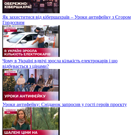
Як захиститися від кібершахраїв – Уроки антифейку з Єгором
Гордєєвим
Чому в Україні вдвічі зросла кількість електрокарів і що
відбувається з цінами?
Уроки антифейку: Сніданок запросив у гості героїв проєкту