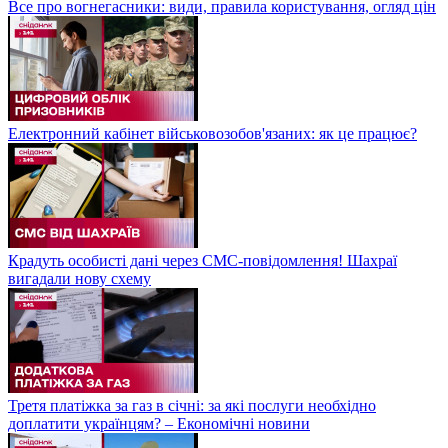
Все про вогнегасники: види, правила користування, огляд цін
Електронний кабінет військовозобов'язаних: як це працює?
Крадуть особисті дані через СМС-повідомлення! Шахраї
вигадали нову схему
Третя платіжка за газ в січні: за які послуги необхідно
доплатити українцям? – Економічні новини