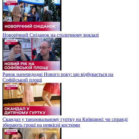
Новорічний Сніданок на столичному вокзалі
Ранок напередодні Нового року: що відбувається на
Софійський площі
Скандал у танцювальному гуртку на Київщині: чи справді
збирають гроші на неякісні костюми