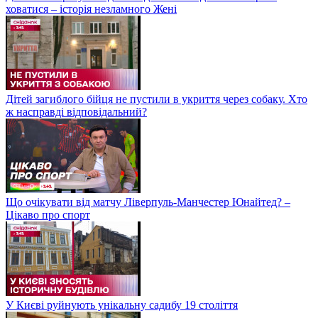
ховатися – історія незламного Жені
Дітей загиблого бійця не пустили в укриття через собаку. Хто
ж насправді відповідальний?
Що очікувати від матчу Ліверпуль-Манчестер Юнайтед? –
Цікаво про спорт
У Києві руйнують унікальну садибу 19 століття