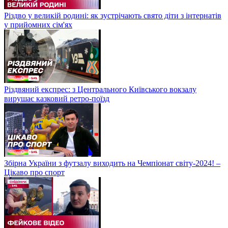
Різдво у великій родині: як зустрічають свято діти з інтернатів
у прийомних сім'ях
Різдвяний експрес: з Центрального Київського вокзалу
вирушає казковий ретро-поїзд
Збірна України з футзалу виходить на Чемпіонат світу-2024! –
Цікаво про спорт