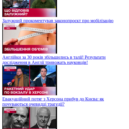
Залужний прокоментував законопроєкт про мобілізацію
Англійки за 30 років збільшились в талії! Результати
дослідження в Англії тривожать науковців!
Евакуаційний потяг з Херсона прибув до Києва: як
почуваються очевидці трагедії?