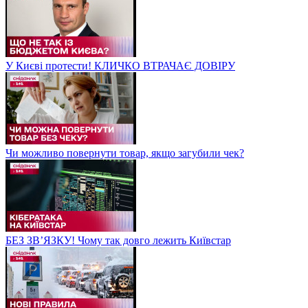
У Києві протести! КЛИЧКО ВТРАЧАЄ ДОВІРУ
Чи можливо повернути товар, якщо загубили чек?
БЕЗ ЗВʼЯЗКУ! Чому так довго лежить Київстар