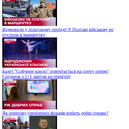
Відмовили у пільговому проїзді! У Полтаві військову не
пустили в маршрутку
Балет "Сойчине крило" повертається на сцену опери!
Сніданок з 1+1 завітав на прем'єру
Як перегляд улюблених фільмів робить добрі справи?