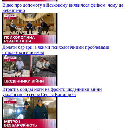
Відео про допомогу військовому виявилося фейком: чому це
небезпечно
Долати бар'єри: з якими психологічними проблемами
стикаються військові
Втратив обидві ноги на фронті: щоденники війни
українського героя Сергія Копищика