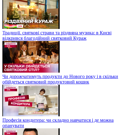
Традиції. святкові страви та різдвяна музика: в Києві
відкрився благодійний святковий Кураж
Чи дорожчатимуть продукти до Нового року і в скільки
обійдеться святковий продуктовий кошик
Професія кондитера: чи складно навчатися і де можна
опанувати