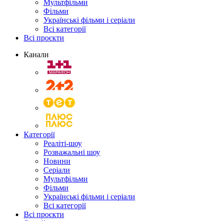
Мультфільми
Фільми
Українські фільми і серіали
Всі категорії
Всі проєкти
Канали
Категорії
Реаліті-шоу
Розважальні шоу
Новини
Серіали
Мультфільми
Фільми
Українські фільми і серіали
Всі категорії
Всі проєкти