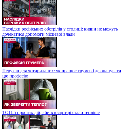
Наслідки російських обстрілів у столиці: кияни не можуть
дочекатися допомоги місцевої влади
Перукар для чотирилапих: як працює грумер і де опанувати
цю професію
ТОП-5 простих дій, аби в квартирі стало тепліше