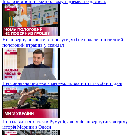
Інклюзивність та метро: чому підземка не для всіх
Не повернули кошти за послуги, які не надали: столичний
пологовий втрапив у скандал
Персональна безпека в мережі: як захистити особисті дані
Почала життя з нуля в Румунії, але мріє повернутися додому:
історія Марини з Одеси