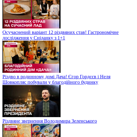
Осучаснений варіант 12 різдвяних став! Гастрономічне
дослідження у Сніданку з 1+1
Різдво в родинному домі Дача! Єгор Гордєєв і Неля
Шовкопляс побували у благодійного будинку
Різдвяне звернення Володимира Зеленського