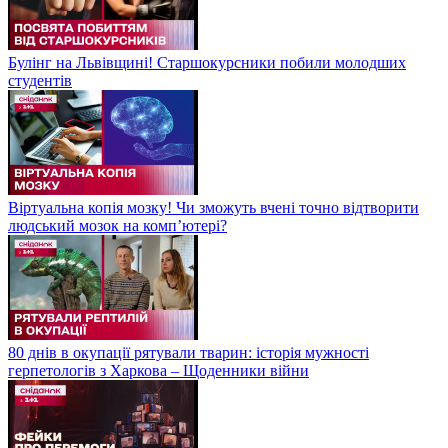
Булінг на Львівщині! Старшокурсники побили молодших
студентів
Віртуальна копія мозку! Чи зможуть вчені точно відтворити
людський мозок на компʼютері?
80 днів в окупації рятували тварин: історія мужності
герпетологів з Харкова – Щоденники війни