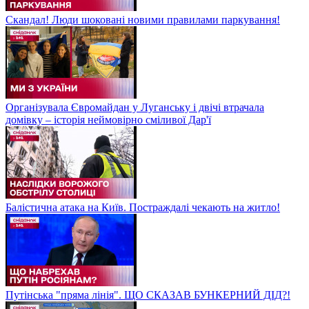
Скандал! Люди шоковані новими правилами паркування!
Організувала Євромайдан у Луганську і двічі втрачала
домівку – історія неймовірно сміливої Дар'ї
Балістична атака на Київ. Постраждалі чекають на житло!
Путінська "пряма лінія". ЩО СКАЗАВ БУНКЕРНИЙ ДІД?!