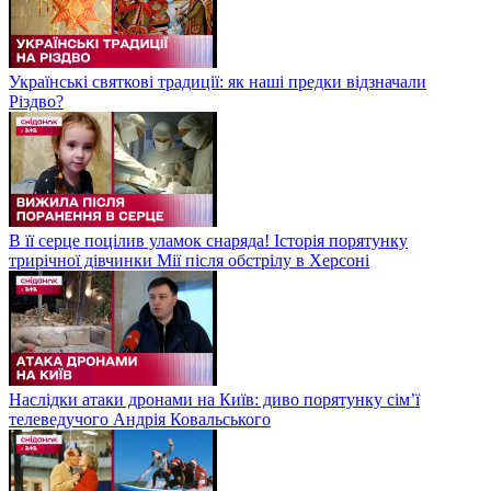
Українські святкові традиції: як наші предки відзначали
Різдво?
В її серце поцілив уламок снаряда! Історія порятунку
трирічної дівчинки Мії після обстрілу в Херсоні
Наслідки атаки дронами на Київ: диво порятунку сім’ї
телеведучого Андрія Ковальського