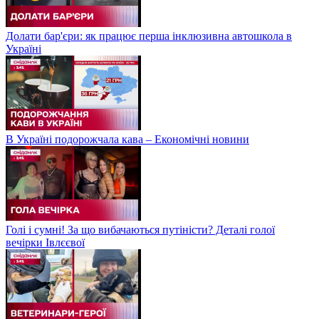
Долати бар'єри: як працює перша інклюзивна автошкола в
Україні
В Україні подорожчала кава – Економічні новини
Голі і сумні! За що вибачаються путіністи? Деталі голої
вечірки Івлєєвої