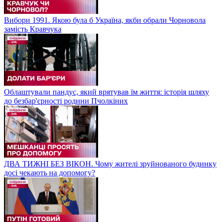
Вибори 1991. Якою була б Україна, якби обрали Чорновола
замість Кравчука
Облаштували пандус, який врятував їм життя: історія шляху
до безбар'єрності родини Пчолкіних
ДВА ТИЖНІ БЕЗ ВІКОН. Чому жителі зруйнованого будинку
досі чекають на допомогу?