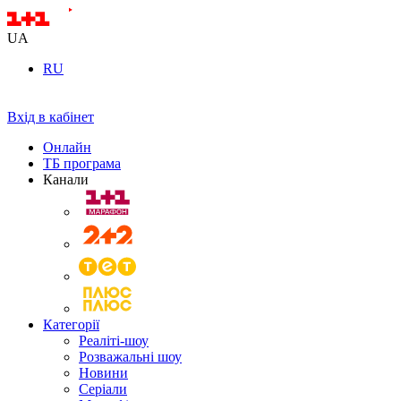
UA
RU
Вхід в кабінет
Онлайн
ТБ програма
Канали
Категорії
Реаліті-шоу
Розважальні шоу
Новини
Серіали