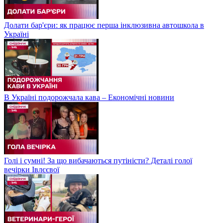
Долати бар'єри: як працює перша інклюзивна автошкола в
Україні
В Україні подорожчала кава – Економічні новини
Голі і сумні! За що вибачаються путіністи? Деталі голої
вечірки Івлєєвої