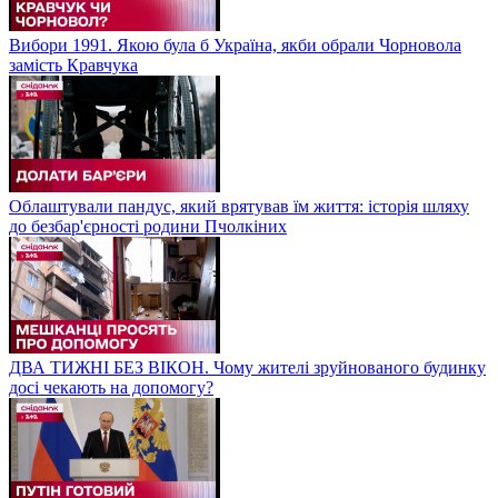
Вибори 1991. Якою була б Україна, якби обрали Чорновола
замість Кравчука
Облаштували пандус, який врятував їм життя: історія шляху
до безбар'єрності родини Пчолкіних
ДВА ТИЖНІ БЕЗ ВІКОН. Чому жителі зруйнованого будинку
досі чекають на допомогу?