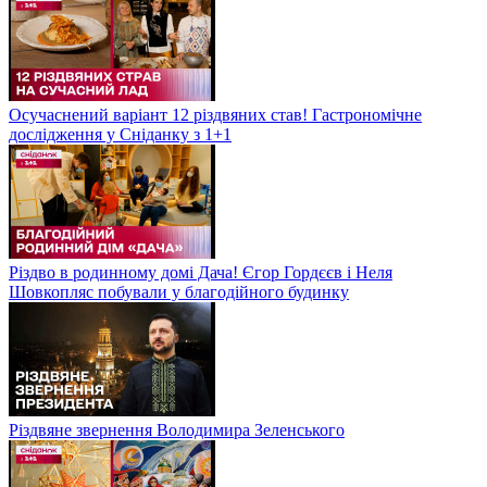
Осучаснений варіант 12 різдвяних став! Гастрономічне
дослідження у Сніданку з 1+1
Різдво в родинному домі Дача! Єгор Гордєєв і Неля
Шовкопляс побували у благодійного будинку
Різдвяне звернення Володимира Зеленського