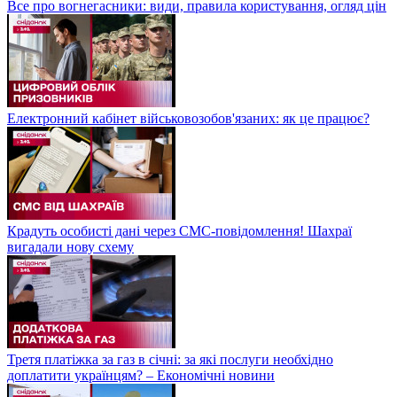
Все про вогнегасники: види, правила користування, огляд цін
Електронний кабінет військовозобов'язаних: як це працює?
Крадуть особисті дані через СМС-повідомлення! Шахраї
вигадали нову схему
Третя платіжка за газ в січні: за які послуги необхідно
доплатити українцям? – Економічні новини