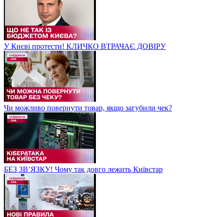
У Києві протести! КЛИЧКО ВТРАЧАЄ ДОВІРУ
Чи можливо повернути товар, якщо загубили чек?
БЕЗ ЗВʼЯЗКУ! Чому так довго лежить Київстар