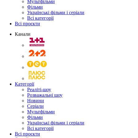
Мультфільми
Фільми
Українські фільми і серіали
Всі категорії
Всі проєкти
Канали
Категорії
Реаліті-шоу
Розважальні шоу
Новини
Серіали
Мультфільми
Фільми
Українські фільми і серіали
Всі категорії
Всі проєкти