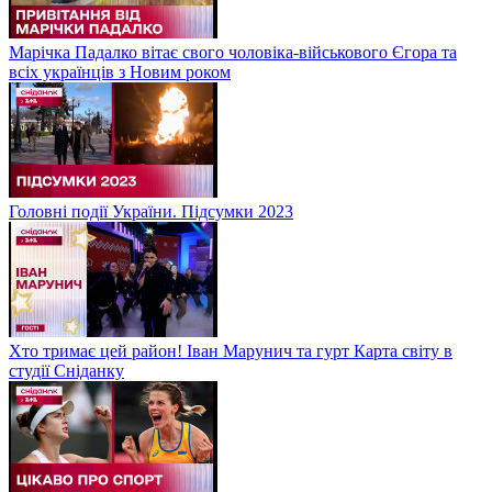
Марічка Падалко вітає свого чоловіка-військового Єгора та
всіх українців з Новим роком
Головні події України. Підсумки 2023
Хто тримає цей район! Іван Марунич та гурт Карта світу в
студії Сніданку