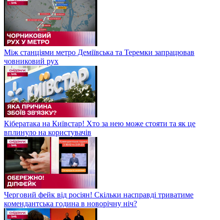
Між станціями метро Деміївська та Теремки запрацював
човниковий рух
Кібератака на Київстар! Хто за нею може стояти та як це
вплинуло на користувачів
Черговий фейк від росіян! Скільки насправді триватиме
комендантська година в новорічну ніч?