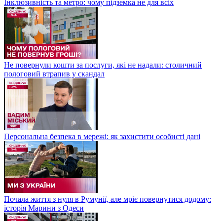
Інклюзивність та метро: чому підземка не для всіх
Не повернули кошти за послуги, які не надали: столичний
пологовий втрапив у скандал
Персональна безпека в мережі: як захистити особисті дані
Почала життя з нуля в Румунії, але мріє повернутися додому:
історія Марини з Одеси