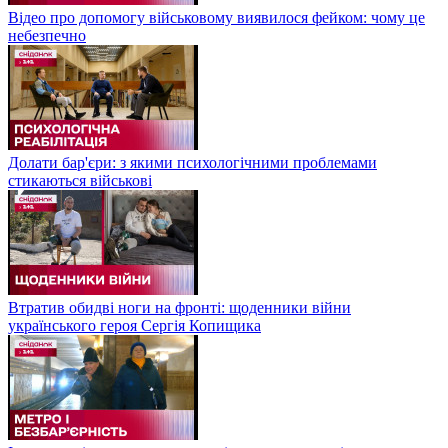
Відео про допомогу військовому виявилося фейком: чому це
небезпечно
Долати бар'єри: з якими психологічними проблемами
стикаються військові
Втратив обидві ноги на фронті: щоденники війни
українського героя Сергія Копищика