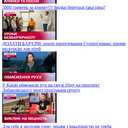
5000 гривень за ялинку!!! Звідки береться така ціна?
ДОЛАТИ БАР'ЄРИ: центр протезування Суперх'юманс провів
екскурсію для дітей
У Києві обмежили рух на смузі з'їзду на проспект
Лобановського через просідання ґрунту
Для себе я зрозумів одне: людям з інвалідністю не треба