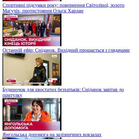
Спортивні підсумки року: повернення Світоліної, золото
Магучіх, протистояння Ольги Харлан
Останній ефір: Сніданок. Вихідний прощається з глядачами
Будиночок для хвостатих безхатьків: Сніданок завітав до
притулку
Янгольська допомога на залізничних вокзалах