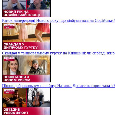
Ранок напередодні Нового року: що відбувається на Софійськи
Скандал у танцювальному гуртку на Київщині: чи справді збир
Пішов добровольцем на війну: Наталка Денисенко привітала з