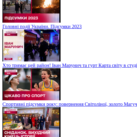
Головні події України. Підсумки 2023
Хто тримає цей район! Іван Марунич та гурт Карта світу в студ
Спортивні підсумки року: повернення Світоліної, золото Магу