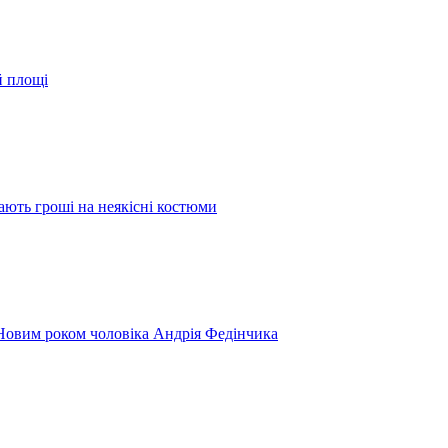
й площі
ають гроші на неякісні костюми
 Новим роком чоловіка Андрія Федінчика