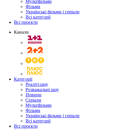
Мультфільми
Фільми
Українські фільми і серіали
Всі категорії
Всі проєкти
Канали
Категорії
Реаліті-шоу
Розважальні шоу
Новини
Серіали
Мультфільми
Фільми
Українські фільми і серіали
Всі категорії
Всі проєкти