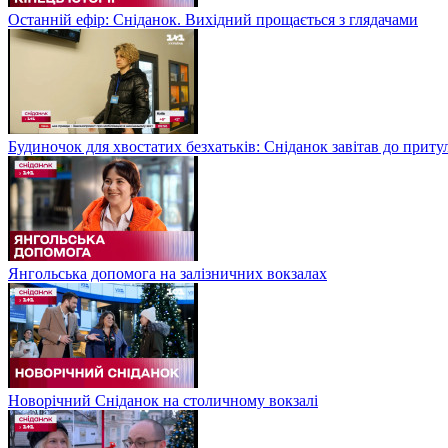
Останній ефір: Сніданок. Вихідний прощається з глядачами
Будиночок для хвостатих безхатьків: Сніданок завітав до приту
Янгольська допомога на залізничних вокзалах
Новорічний Сніданок на столичному вокзалі