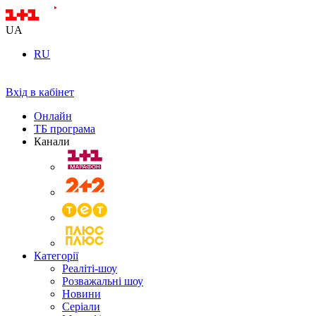
UA
RU
Вхід в кабінет
Онлайн
ТБ програма
Канали
Категорії
Реаліті-шоу
Розважальні шоу
Новини
Серіали