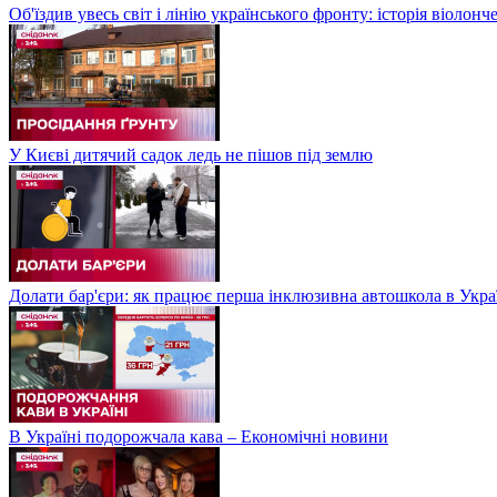
Об'їздив увесь світ і лінію українського фронту: історія віолон
У Києві дитячий садок ледь не пішов під землю
Долати бар'єри: як працює перша інклюзивна автошкола в Укра
В Україні подорожчала кава – Економічні новини