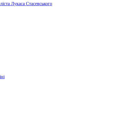
челіста Лукаса Стасевського
їні