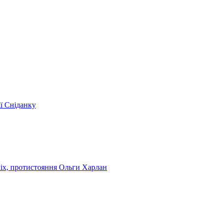
ії Сніданку
чіх, протистояння Ольги Харлан