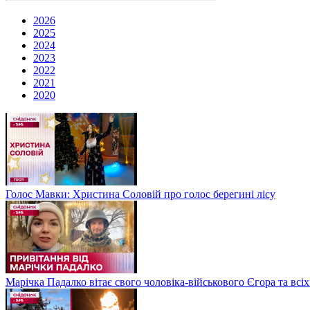
2026
2025
2024
2023
2022
2021
2020
Голос Мавки: Христина Соловій про голос берегині лісу
Марічка Падалко вітає свого чоловіка-військового Єгора та всі