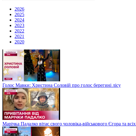
2026
2025
2024
2023
2022
2021
2020
Голос Мавки: Христина Соловій про голос берегині лісу
Марічка Падалко вітає свого чоловіка-військового Єгора та всі