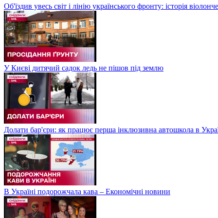
Об'їздив увесь світ і лінію українського фронту: історія віолон
У Києві дитячий садок ледь не пішов під землю
Долати бар'єри: як працює перша інклюзивна автошкола в Укра
В Україні подорожчала кава – Економічні новини