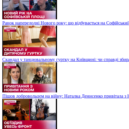
Ранок напередодні Нового року: що відбувається на Софійськи
Скандал у танцювальному гуртку на Київщині: чи справді збир
Пішов добровольцем на війну: Наталка Денисенко привітала з