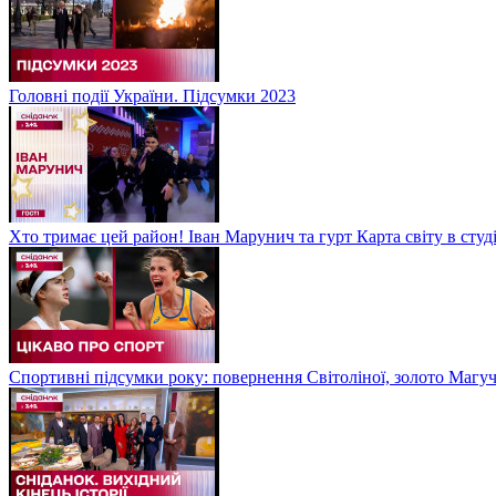
Головні події України. Підсумки 2023
Хто тримає цей район! Іван Марунич та гурт Карта світу в студ
Спортивні підсумки року: повернення Світоліної, золото Магу