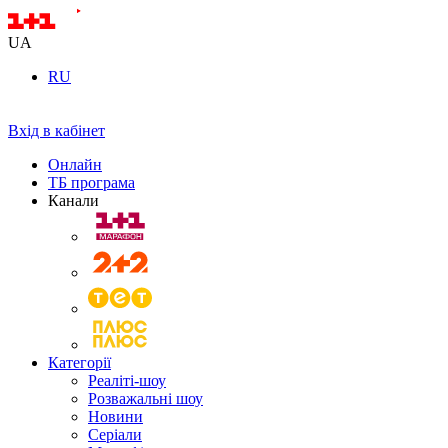
UA
RU
Вхід в кабінет
Онлайн
ТБ програма
Канали
Категорії
Реаліті-шоу
Розважальні шоу
Новини
Серіали