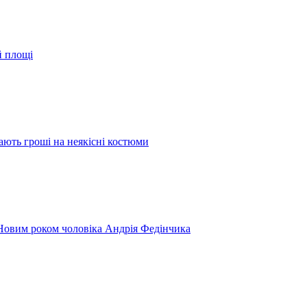
й площі
ають гроші на неякісні костюми
 Новим роком чоловіка Андрія Федінчика