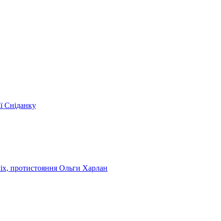
ії Сніданку
чіх, протистояння Ольги Харлан