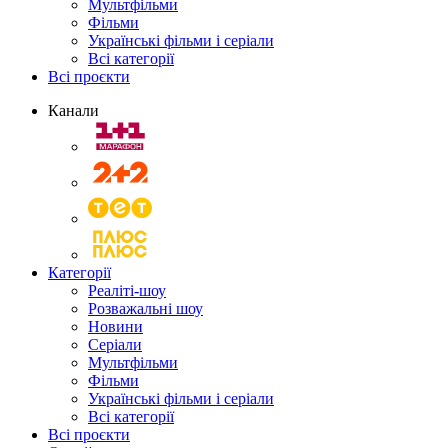
Мультфільми
Фільми
Українські фільми і серіали
Всі категорії
Всі проєкти
Канали
Категорії
Реаліті-шоу
Розважальні шоу
Новини
Серіали
Мультфільми
Фільми
Українські фільми і серіали
Всі категорії
Всі проєкти