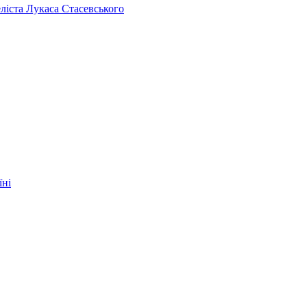
челіста Лукаса Стасевського
їні