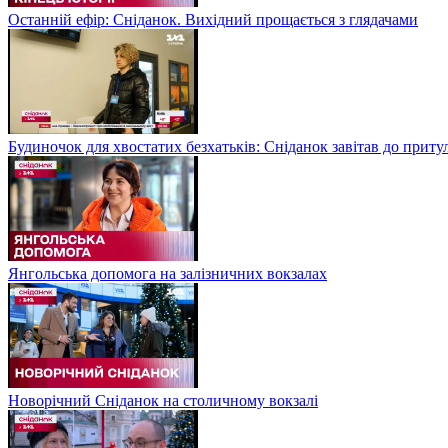
Останній ефір: Сніданок. Вихідний прощається з глядачами
Будиночок для хвостатих безхатьків: Сніданок завітав до приту
Янгольська допомога на залізничних вокзалах
Новорічний Сніданок на столичному вокзалі